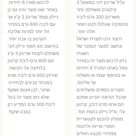
גליל שרינק ידני במשקל 3
לרכוש מארז 6 יחידות.
קילוגרם משתלם יותר
באתר ישנו מוצר זהה גם כן
משרינק 300 גרם ליבה
ניילון נצמד שרינק 3 ק"ג אך
מהסיבה שעלולו לנטו חומר
עם ליבה 600 גרם במחיר
זולה יותר.
זול יותר למרות שליבת
היצור הינו תוצרת ישראל
הקרטון בו עבה יותר.
ונחשב למוצר הנמכר של
בחישוב נטו חומר ניילון הכי
השנה!
משתלם לקנות שרינק 3 ק"ג
ניתן לרכוש מוצר זה במחיר
עם 600 גרם ליבת קרטון
מוזל בארגז המכיל 6 יחידות
בלחיצה על הקישור.
או באיסוף עצמי או משלוח
שירנק 600 גרם ליבה מגיע
עד אליכם.
במבחר צבעים לבחירה:
מוצרים נוספים ומשלימים
שחור, לבן אטום ושקוף
שככל הנראה יעניינו אתכם
שלא כמו מוצר זה בעל
הם ארגז סרט דבק, קרטון
ליבת 300 גרם המדיע רק
גלי, גליל ניילון בועות ועוד.
בצבע שקוף.
מומלץ להכנס לקטוגריית
חומרי אריזה וליהנות
ממחירי מבצע הזולים