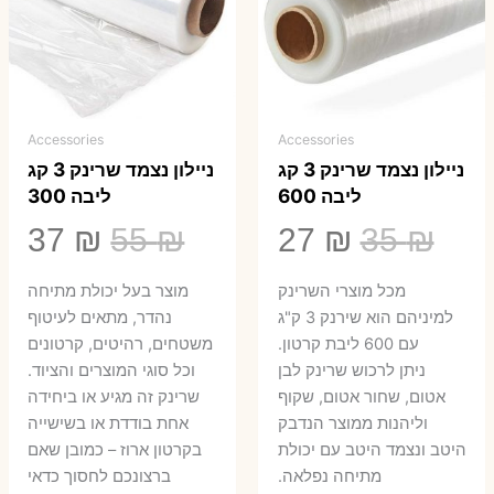
Accessories
Accessories
ניילון נצמד שרינק 3 קג
ניילון נצמד שרינק 3 קג
ליבה 600
ליבה 300
המחיר
המחיר
המחיר
המ
37
₪
55
₪
27
₪
35
₪
המקורי
הנוכחי
המקורי
הנ
מכל מוצרי השרינק
מוצר בעל יכולת מתיחה
היה:
הוא:
היה:
הו
למיניהם הוא שירנק 3 ק"ג
נהדר, מתאים לעיטוף
עם 600 ליבת קרטון.
משטחים, רהיטים, קרטונים
7 ₪.
55 ₪.
27 ₪.
35 ₪.
ניתן לרכוש שרינק לבן
וכל סוגי המוצרים והציוד.
אטום, שחור אטום, שקוף
שרינק זה מגיע או ביחידה
וליהנות ממוצר הנדבק
אחת בודדת או בשישייה
היטב ונצמד היטב עם יכולת
בקרטון ארוז – כמובן שאם
מתיחה נפלאה.
ברצונכם לחסוך כדאי