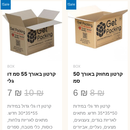
Sale!
Sale!
BOX
BOX
קרטון מחוזק באורך 50
קרטון באורך 55 סמ דו
סמ
גלי
המחיר
המחיר
המחיר
המ
7
₪
10
₪
6
₪
8
₪
המקורי
הנוכחי
המקורי
הנ
קרטון חד גלי במידות
קרטון דו גלי גדול במידות
היה:
הוא:
היה:
הו
50*35*35 חדש. מתאים
55*35*30 חדש.
לאריזת בגדים, צעצועים,
מתאים לאריזת צלחות,
7 ₪.
10 ₪.
6 ₪.
8 ₪.
מצעים, נעליים, אביזרים
כוסות, כלי מטבח, ספרים