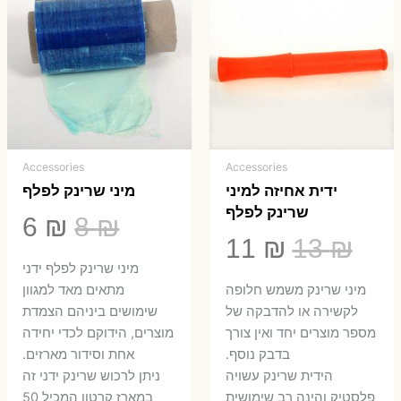
Accessories
Accessories
ידית אחיזה למיני
מיני שרינק לפלף
שרינק לפלף
המחיר
המ
6
₪
8
₪
המחיר
המחיר
11
₪
13
₪
המקורי
הנ
מיני שרינק לפלף ידני
המקורי
הנוכחי
היה:
הו
​מיני שרינק משמש חלופה
מתאים מאד למגוון
היה:
הוא:
לקשירה או להדבקה של
שימושים ביניהם הצמדת
6 ₪.
8 ₪.
מספר מוצרים יחד ואין צורך
מוצרים, הידוקם לכדי יחידה
11 ₪.
13 ₪.
בדבק נוסף.
אחת וסידור מארזים.
הידית שרינק עשויה
ניתן לרכוש שרינק ידני זה
פלסטיק והינה רב שימושית
במארז קרטון המכיל 50