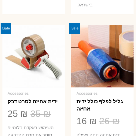
בישראל.
Sale!
Sale!
Accessories
Accessories
גליל לפלף כולל ידית
ידית אחיזה לסרט דבק
אחיזה
המחיר
המ
25
₪
35
₪
המחיר
המחיר
16
₪
26
₪
המקורי
הנ
השימוש באקדח סלוטייפ
המקורי
הנוכחי
ידית אחיזה נוחה ויעילה
חותך את סרט ההדבקה