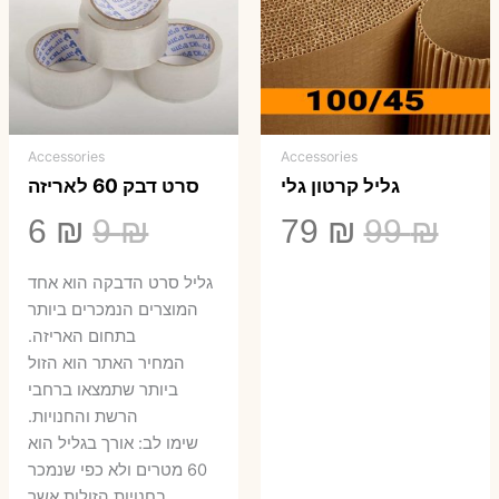
Accessories
Accessories
גליל קרטון גלי
סרט דבק 60 לאריזה
המחיר
המחיר
המחיר
המ
6
₪
9
₪
79
₪
99
₪
המקורי
הנוכחי
המקורי
הנ
גליל סרט הדבקה הוא אחד
היה:
הוא:
היה:
הו
המוצרים הנמכרים ביותר
בתחום האריזה.
6 ₪.
9 ₪.
79 ₪.
99 ₪.
המחיר האתר הוא הזול
ביותר שתמצאו ברחבי
הרשת והחנויות.
שימו לב: אורך בגליל הוא
60 מטרים ולא כפי שנמכר
בחנויות הזולות אשר