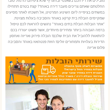
מובילים את דירתכם בשאנטי ובתעריף שלא ציפיתם לו! מזל טוב!
החלטתם שאתם צריכים מעבר דירה באוהד? קצת בטרם תתחילו
במשתים בציפייה ליום השינוע המרטיט, אל תשכחו לאתר מסיעים
שמקיימים הובלת בית קרקע באוהד והסביבה בעלות מצוינת.
“אתר הובלות הובלת בתים באוהד” נרגשים להראות לכם טיפול
ברמה הגבוהה ביותר ומחירים מיוחדים, אשר פשוט יעוררו בכם
להתאוות ללהוביל את הבית שלכם! הובלה פירוק ואריזה ואחסון
הדירות בעלויות ותמחורים זולים! הזזת פנטהאוז באוהד והסביבה
פלוס אריזה