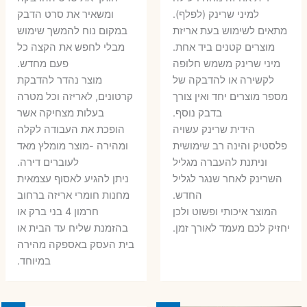
היה:
הו
היה:
הוא:
למיני שרינק (לפלף).
ומשאיר את סרט הדבק
5 ₪.
35 ₪.
מתאים לשימוש בעת אריזת
במקום נוח להמשך שימוש
16 ₪.
26 ₪.
מוצרים קטנים ביד אחת.
מבלי לחפש את הקצה כל
​מיני שרינק משמש חלופה
פעם מחדש.
לקשירה או להדבקה של
מוצר נהדר להדבקת
מספר מוצרים יחד ואין צורך
קרטונים, לאריזה וכל מטרה
בדבק נוסף.
בעלות מצחיקה אשר
הידית שרינק עשויה
הופכת את העבודה לקלה
פלסטיק והינה רב שימושית
ומהירה -מוצר מומלץ מאד
וניתנת להעברה מגליל
לעוברים דירה.
השרינק לאחר שנגר לגליל
ניתן להגיע לאסוף עצמאית
החדש.
מחנות חומרי אריזה ברחוב
המוצר איכותי ופשוט ולכן
חרמון 4 בני ברק או
יחזיק לכם מעמד לאורך זמן.
בהזמנת שליח עד הבית או
בית העסק באספקה מהירה
במיוחד.