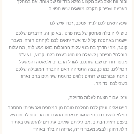
ובזריזות אצל בעל מקצוע נפלא ברדיוס של אוהד. אם במהלך
האריזה וvפירוק תקבלו מושגים שיש חפצים
שלא יתאים לכם לנייד עמכם, זכרו שיש לנו
טיפולי הובלה ואחסון של בית פרטי. באופן זה, הדברים שלכם
יישמרו באחסנת קליל עד אשר יתאים לכם לקחתם חזרה. מעבר
קוטג', מהי הדרך בה בנוי עלות ההובלות בואו ניגש לזה, מה עלות
הובלה? הפיתרון לשאלה כזו הוא בעצם בלתי קבוע, ונע ע"פ
מספר חדרים שברשותכם, לגודל הדברים ולמאסה והמשקל
הכוללים. כמו כן, צצה התמיהה האם החברה המובילה שלכם
נותנת עבורכם שירותים נלווים כדוגמת שירותים בהם נארוז
בשבילכם וכדומה.
ע"כ, עבור הצעה לעלות מדויקת,
חייגו אלינו וניתן לכם המלצה טובה מן המצופה ואפשרית! ההסבר
המלא להעברת בתי המגורים אחת ההעברות הכי פופולריות היא
בעצם הזזת הבתים. אם גיליתם שאתם עתידים להתפשט בעתיד
הלא רחוק ולבצע מעבר דירה, אריזה והובלה באוהד