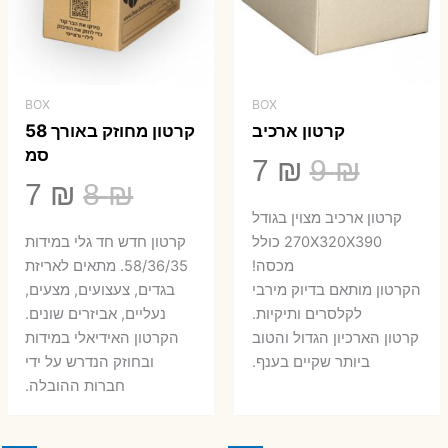
BOX
BOX
קרטון ארכיב
קרטון מחוזק באורך 58
סמ
המחיר
המחיר
7
₪
9
₪
המחיר
המ
7
₪
8
₪
המקורי
הנוכחי
קרטון ארכיב מצוין בגודל
המקורי
הנ
היה:
הוא:
270X320X390 כולל
קרטון חדש חד גלי במידות
היה:
הו
מכסה!
58/36/35. מתאים לאריזת
7 ₪.
9 ₪.
הקרטון מותאם בדיוק מירבי
בגדים, צעצועים, מצעים,
7 ₪.
8 ₪.
לקלסרים ותיקיות.
נעליים, אביזרים שונים.
קרטון הארכיון הגדול והטוב
הקרטון האידיאלי במידות
ביותר שקיים בענף.
ובחוזק הנדרש על ידי
חברות ההובלה.