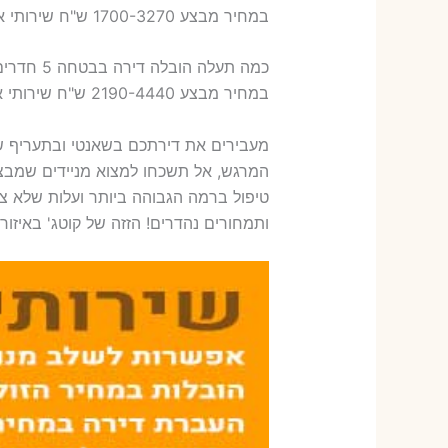
במחיר מבצע 1700-3270 ש"ח שירותי אריזת ארבעה חדרים – 1,600-1,800 ש"ח
כמה תעלה הובלה דירה בבטחה 5 חדרים פלוס עלות אריזת דירה ?
במחיר מבצע 2190-4440 ש"ח שירותי אריזת חמישה חדרים – 1,900-2,100 ש"ח
מעבירים את דירתכם בשאנטי ובתעריף 
המרגש, אל תשכחו למצוא מניידים שמבצ
טיפול ברמה הגבוהה ביותר ועלות שלא צי
ותמחורים נהדרים! הזזה של קוטג' באיזור