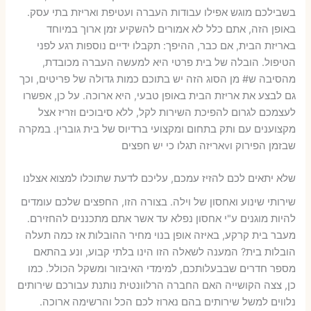
בשבילכם מוגש אפילו עבודות העברה ועטיפת ואריזת בתי עסק.
באופן הזה, אתם כלל לא אמורים להשקיע זמן ארוך במיוחד
באריזת הבית, אם כבר, ההיפך: תקבלו ידיים נוספות רגע לפני
הטיפול. הובלה של בית פרטי היא למעשה העברה מכובדת,
מהסיבה ש# מן הסוג הזה יש בתוכם כמות גדולה של פריטים, וכך
גם לבצע את אריזת הבית באופן טבעי, היא ארוכה. על כן, אפשרו
לעצמכם לגרום להפיכת השירות לקל, ללא סיבוכים וזריז אצל
מקצוענים עם ותק בתחום ומקצועי ברדיוס של בית גוברין. במקרה
שבזמן הפירוק וvאריזה תגלו כי יש חפצים
שלא יתאים לכם להזיז עמכם, עליכם לדעת שתוכלו למצוא אצלנו
שירותי שינוע ואחסון של וילה. בצורה הזו, החפצים שלכם עומדים
להיות מוגנים ע"י אחסון נפלא עד אשר אתם מתכננים להחזירם.
מעבר בית קרקע, באיזה אופן בנוי מחיר ההובלות אז כמה תעלה
הובלות בית? המענה לשאלה הזו הינו בלתי קבוע, ונע בהתאם
מספר חדרים שבבעלותכם, למימדי האיבזור ומשקל הכולל. כמו
כן, צצה הקושייה האם החברה הרלוונטית נותנת עבורכם שירותים
נלווים למשל שירותים בהם נארוז לכם הכל והרשימה ארוכה.