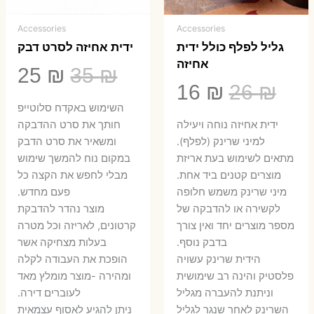
Accessories
Accessories
גליל לפלף כולל ידית
ידית אחיזה לסרט דבק
אחיזה
המחיר
המ
25
₪
35
₪
המחיר
המחיר
16
₪
26
₪
המקורי
הנ
השימוש באקדח סלוטייפ
המקורי
הנוכחי
היה:
הו
ידית אחיזה נוחה ויעילה
חותך את סרט ההדבקה
היה:
הוא:
למיני שרינק (לפלף).
ומשאיר את סרט הדבק
5 ₪.
35 ₪.
מתאים לשימוש בעת אריזת
במקום נוח להמשך שימוש
16 ₪.
26 ₪.
מוצרים קטנים ביד אחת.
מבלי לחפש את הקצה כל
​מיני שרינק משמש חלופה
פעם מחדש.
לקשירה או להדבקה של
מוצר נהדר להדבקת
מספר מוצרים יחד ואין צורך
קרטונים, לאריזה וכל מטרה
בדבק נוסף.
בעלות מצחיקה אשר
הידית שרינק עשויה
הופכת את העבודה לקלה
פלסטיק והינה רב שימושית
ומהירה -מוצר מומלץ מאד
וניתנת להעברה מגליל
לעוברים דירה.
השרינק לאחר שנגר לגליל
ניתן להגיע לאסוף עצמאית