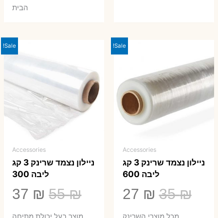
הבית
Sale!
Sale!
Accessories
Accessories
ניילון נצמד שרינק 3 קג
ניילון נצמד שרינק 3 קג
ליבה 600
ליבה 300
המחיר
המחיר
המחיר
המ
37
₪
55
₪
27
₪
35
₪
המקורי
הנוכחי
המקורי
הנ
מכל מוצרי השרינק
מוצר בעל יכולת מתיחה