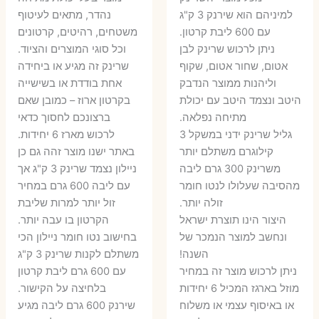
היה:
הוא:
היה:
הו
למיניהם הוא שירנק 3 ק"ג
נהדר, מתאים לעיטוף
עם 600 ליבת קרטון.
משטחים, רהיטים, קרטונים
7 ₪.
55 ₪.
27 ₪.
35 ₪.
ניתן לרכוש שרינק לבן
וכל סוגי המוצרים והציוד.
אטום, שחור אטום, שקוף
שרינק זה מגיע או ביחידה
וליהנות ממוצר הנדבק
אחת בודדת או בשישייה
היטב ונצמד היטב עם יכולת
בקרטון ארוז – כמובן שאם
מתיחה נפלאה.
ברצונכם לחסוך כדאי
גליל שרינק ידני במשקל 3
לרכוש מארז 6 יחידות.
קילוגרם משתלם יותר
באתר ישנו מוצר זהה גם כן
משרינק 300 גרם ליבה
ניילון נצמד שרינק 3 ק"ג אך
מהסיבה שעלולו לנטו חומר
עם ליבה 600 גרם במחיר
זולה יותר.
זול יותר למרות שליבת
היצור הינו תוצרת ישראל
הקרטון בו עבה יותר.
ונחשב למוצר הנמכר של
בחישוב נטו חומר ניילון הכי
השנה!
משתלם לקנות שרינק 3 ק"ג
ניתן לרכוש מוצר זה במחיר
עם 600 גרם ליבת קרטון
מוזל בארגז המכיל 6 יחידות
בלחיצה על הקישור.
או באיסוף עצמי או משלוח
שירנק 600 גרם ליבה מגיע