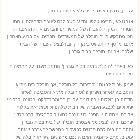
על-כן, למען הצעת מחיר ללא אותיות קטנות,
אנחנו כאן, הרימו טלפון ונדאג בשבילכם לעזרה מדהימה ונוחה!
המדריך המקיף להובלה של המשרדים והבתים אחת ההעברות
הכי מתבקשות זה הובלה של המשרדים והבתים. אם ברגע האחרון
אתם על סף להתפשט בזמן הקרוב ולבצע העברה של הבית
שלכם, אריזה והובלה בבית גוברין
כאן באתר "הובלת בתים בבית גוברין" נותנים מענה על התמיהות
השכיחות ביותר
שמקושרות להזזה של דירות. כל הובלה, אף הובלת בית מת"א
והסביבה לאיזור השרון פלוס הובלה מת"א והסביבה לאיזור
הדרום הן כוללות גורם דומה על-כן החומר לדלקמן רלוונטי לכל מי
שזקוקים ללבצע העברה של הבית שלהם ולעשות זאת בקלות
אדירה. מהם סוגי הפרטים שנצרך להעניק לסבלים? דבר מס' 1
שחכם יהיה לבצע ממש בטרם הובלה של בית בבית גוברין
והסביבה הינו לתת פרטים לפועלים בהקשר להעברה שאתם
עושים. סתם כדוגמה, האם הינכם מחפשים שירותי הובלה של