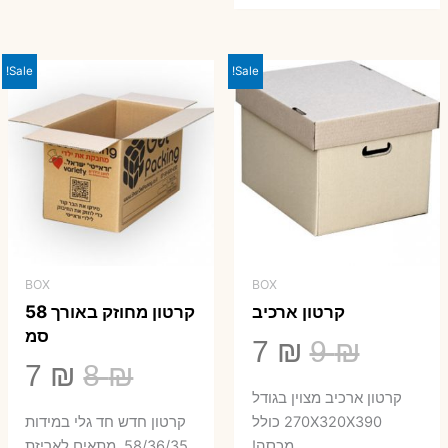
היה:
הוא:
23 ₪.
29 ₪.
Sale!
Sale!
BOX
BOX
קרטון ארכיב
קרטון מחוזק באורך 58
סמ
המחיר
המחיר
7
₪
9
₪
המחיר
המ
7
₪
8
₪
המקורי
הנוכחי
קרטון ארכיב מצוין בגודל
המקורי
הנ
היה:
הוא:
270X320X390 כולל
קרטון חדש חד גלי במידות
מכסה!
58/36/35. מתאים לאריזת