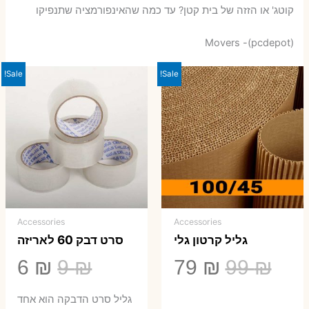
קוטג' או הזזה של בית קטן? עד כמה שהאינפורמציה שתנפיקו
Movers -(pcdepot)
Sale!
Sale!
Accessories
Accessories
גליל קרטון גלי
סרט דבק 60 לאריזה
המחיר
המחיר
המחיר
המ
6
₪
9
₪
79
₪
99
₪
המקורי
הנוכחי
המקורי
הנ
גליל סרט הדבקה הוא אחד