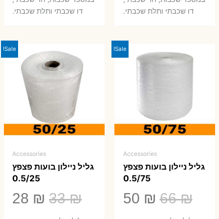
0 ₪.
66 ₪.
80 ₪.
99 ₪.
דו שכבתי ותלת שכבתי.
דו שכבתי ותלת שכבתי.
Sale!
Sale!
Accessories
Accessories
גליל ניילון בועות פצפץ
גליל ניילון בועות פצפץ
0.5/25
0.5/75
המחיר
המחיר
המחיר
המ
28
₪
33
₪
50
₪
66
₪
המקורי
הנוכחי
המקורי
הנ