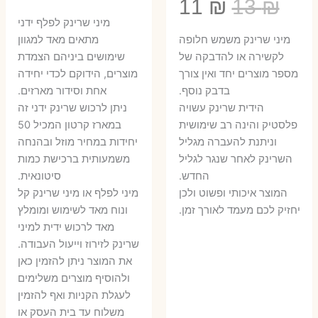
המחיר
המחיר
11
₪
13
₪
המקורי
הנ
מיני שרינק לפלף ידני
המקורי
הנוכחי
היה:
הו
​מיני שרינק משמש חלופה
מתאים מאד למגוון
היה:
הוא:
לקשירה או להדבקה של
שימושים ביניהם הצמדת
6 ₪.
8 ₪.
מספר מוצרים יחד ואין צורך
מוצרים, הידוקם לכדי יחידה
11 ₪.
13 ₪.
בדבק נוסף.
אחת וסידור מארזים.
הידית שרינק עשויה
ניתן לרכוש שרינק ידני זה
פלסטיק והינה רב שימושית
במארז קרטון המכיל 50
וניתנת להעברה מגליל
יחידות במחיר מוזל ובהנחה
השרינק לאחר שנגר לגליל
משמעותית ברכישת כמות
החדש.
סיטונאית.
המוצר איכותי ופשוט ולכן
מיני לפלף או מיני שרינק קל
יחזיק לכם מעמד לאורך זמן.
ונוח מאד לשימוש ומומלץ
מאד לרכוש ידית למיני
שרינק לזירוז וייעול העבודה.
את המוצר ניתן להזמין כאן
ולהוסיף מוצרים משלימים
לעגלת הקניות ואף להזמין
משלוח עד בית העסק או