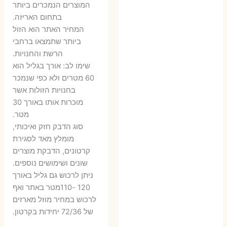
היה:
הוא:
היה:
הו
המוצרים הנמכרים ביותר
בתחום האריזה.
6 ₪.
9 ₪.
79 ₪.
99 ₪.
המחיר האתר הוא הזול
ביותר שתמצאו ברחבי
הרשת והחנויות.
שימו לב: אורך בגליל הוא
60 מטרים ולא כפי שנמכר
בחנויות הזולות אשר
מוכרות אותו באורך 30
מטר.
סוג הדבק חזק ואיכותי,
מומלץ מאד לסגירת
קרטונים, הדבקת מוצרים
שונים ושימושים נוספים.
ניתן לרכוש גם גליל באורך
120 -110מטר באתר ואף
לרכוש במחיר מוזל מארזים
של 72/36 יחידות בקרטון.