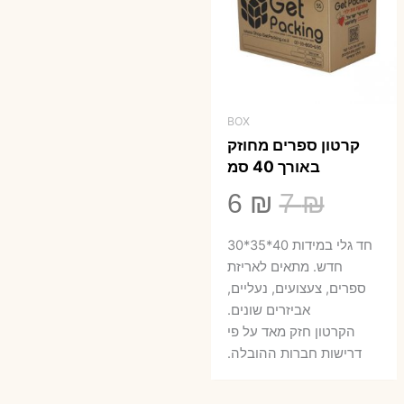
BOX
קרטון ספרים מחוזק
באורך 40 סמ
המחיר
המחיר
6
₪
7
₪
המקורי
הנוכחי
חד גלי במידות 40*35*30
היה:
הוא:
חדש. מתאים לאריזת
ספרים, צעצועים, נעליים,
6 ₪.
7 ₪.
אביזרים שונים.
הקרטון חזק מאד על פי
דרישות חברות ההובלה.