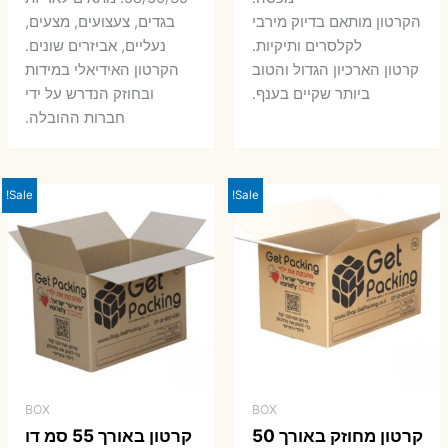
היה:
הו
7 ₪.
9 ₪.
הקרטון מותאם בדיוק מירבי
בגדים, צעצועים, מצעים,
7 ₪.
8 ₪.
לקלסרים ותיקיות.
נעליים, אביזרים שונים.
קרטון הארכיון הגדול והטוב
הקרטון האידיאלי במידות
ביותר שקיים בענף.
ובחוזק הנדרש על ידי
חברות ההובלה.
Sale!
Sale!
BOX
BOX
קרטון מחוזק באורך 50
קרטון באורך 55 סמ דו