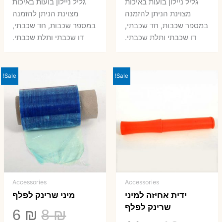
גליל ניילון בועות באיכות
גליל ניילון בועות באיכות
היה:
הוא:
היה:
הו
מצוינת הניתן להזמנה
מצוינת הניתן להזמנה
במספר שכבות, חד שכבתי,
במספר שכבות, חד שכבתי,
8 ₪.
33 ₪.
50 ₪.
66 ₪.
דו שכבתי ותלת שכבתי.
דו שכבתי ותלת שכבתי.
Sale!
Sale!
Accessories
Accessories
ידית אחיזה למיני
מיני שרינק לפלף
שרינק לפלף
המחיר
המ
6
₪
8
₪