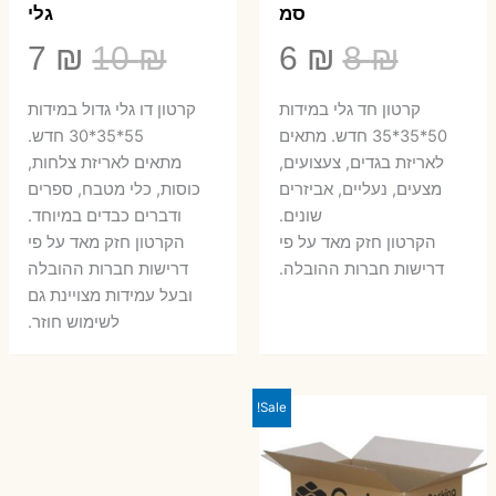
סמ
גלי
המחיר
המחיר
המחיר
המ
7
₪
10
₪
6
₪
8
₪
המקורי
הנוכחי
המקורי
הנ
קרטון חד גלי במידות
קרטון דו גלי גדול במידות
היה:
הוא:
היה:
הו
50*35*35 חדש. מתאים
55*35*30 חדש.
לאריזת בגדים, צעצועים,
מתאים לאריזת צלחות,
7 ₪.
10 ₪.
6 ₪.
8 ₪.
מצעים, נעליים, אביזרים
כוסות, כלי מטבח, ספרים
שונים.
ודברים כבדים במיוחד.
הקרטון חזק מאד על פי
הקרטון חזק מאד על פי
דרישות חברות ההובלה.
דרישות חברות ההובלה
ובעל עמידות מצויינת גם
לשימוש חוזר.
Sale!