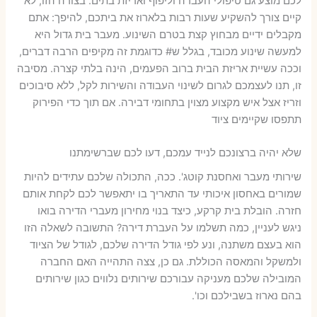
לכם מוצע גם טיפולי העברה וליפוף ואריזת בתים. בצורה הזו, לא
קיים צורך להשקיע שעות רבות בלארוז את ביתכם, להיפך: אתם
מקבלים ידיים מבחוץ קצת בטרם השינוע. מעבר בית גדול היא
למעשה שינוע מכובד, בגלל ש# כדוגמת זה מקיפים הרבה דברים,
וככה עשיית אריזת הבית ברוב הפעמים, הינה בלתי קצרה. מסיבה
זו, תנו לעצמכם לגרום לשינוי העבודה והשירות לקל, ללא סיבוכים
וזריז אצל איש מקצוע מצוין בתחומי דבירה. אם תוך כדי הפירוק
תתפסו שקיימים ציוד
שלא יהיה ברצונכם לנייד עמכם, דעו לכם שברשימתנו
שירותי מעבר ואחסנת קוטג'. ככה, התכולה שלכם עתידים להיות
שמורים באחסון איכותי עד התאריך בו יתאפשר לכם לקחת אותם
חזרה. הובלת בית קרקע, כיצד בנוי מחירון מעברי הדירה בואו
ניגש לעניין, כמה תשלמו על העברת דירה? התשובה לשאלה הזו
הוא בעצם משתנה, ונע לפי גודל הדירה שלכם, לגודל של הציוד
ולמשקל והמאסה הכוללת. גם כן, צצה התהייה האם החברה
המובילה שלכם מעניקה עבורכם שירותים נלווים כגון שירותים
בהם נארוז בשבילכם וכו'.