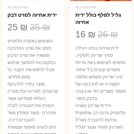
Accessories
Accessories
גליל לפלף כולל ידית
ידית אחיזה לסרט דבק
אחיזה
המחיר
המ
25
₪
35
₪
המחיר
המחיר
16
₪
26
₪
המקורי
הנ
השימוש באקדח סלוטייפ
המקורי
הנוכחי
היה:
הו
ידית אחיזה נוחה ויעילה
חותך את סרט ההדבקה
היה:
הוא:
למיני שרינק (לפלף).
ומשאיר את סרט הדבק
5 ₪.
35 ₪.
מתאים לשימוש בעת אריזת
במקום נוח להמשך שימוש
16 ₪.
26 ₪.
מוצרים קטנים ביד אחת.
מבלי לחפש את הקצה כל
​מיני שרינק משמש חלופה
פעם מחדש.
לקשירה או להדבקה של
מוצר נהדר להדבקת
מספר מוצרים יחד ואין צורך
קרטונים, לאריזה וכל מטרה
בדבק נוסף.
בעלות מצחיקה אשר
הידית שרינק עשויה
הופכת את העבודה לקלה
פלסטיק והינה רב שימושית
ומהירה -מוצר מומלץ מאד
וניתנת להעברה מגליל
לעוברים דירה.
השרינק לאחר שנגר לגליל
ניתן להגיע לאסוף עצמאית