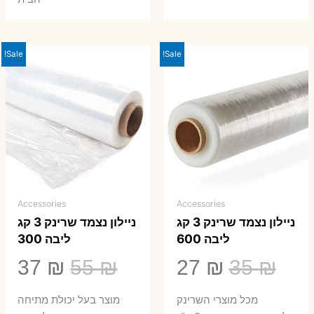
Sale!
Sale!
Accessories
Accessories
ניילון נצמד שרינק 3 קג
ניילון נצמד שרינק 3 קג
ליבה 600
ליבה 300
המחיר
המחיר
המחיר
המ
37
₪
55
₪
27
₪
35
₪
המקורי
הנוכחי
המקורי
הנ
מכל מוצרי השרינק
מוצר בעל יכולת מתיחה