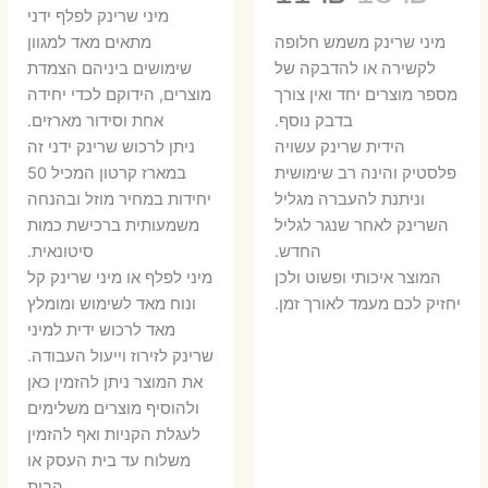
המקורי
הנ
מיני שרינק לפלף ידני
המקורי
הנוכחי
היה:
הו
​מיני שרינק משמש חלופה
מתאים מאד למגוון
היה:
הוא:
לקשירה או להדבקה של
שימושים ביניהם הצמדת
6 ₪.
8 ₪.
מספר מוצרים יחד ואין צורך
מוצרים, הידוקם לכדי יחידה
11 ₪.
13 ₪.
בדבק נוסף.
אחת וסידור מארזים.
הידית שרינק עשויה
ניתן לרכוש שרינק ידני זה
פלסטיק והינה רב שימושית
במארז קרטון המכיל 50
וניתנת להעברה מגליל
יחידות במחיר מוזל ובהנחה
השרינק לאחר שנגר לגליל
משמעותית ברכישת כמות
החדש.
סיטונאית.
המוצר איכותי ופשוט ולכן
מיני לפלף או מיני שרינק קל
יחזיק לכם מעמד לאורך זמן.
ונוח מאד לשימוש ומומלץ
מאד לרכוש ידית למיני
שרינק לזירוז וייעול העבודה.
את המוצר ניתן להזמין כאן
ולהוסיף מוצרים משלימים
לעגלת הקניות ואף להזמין
משלוח עד בית העסק או
הבית