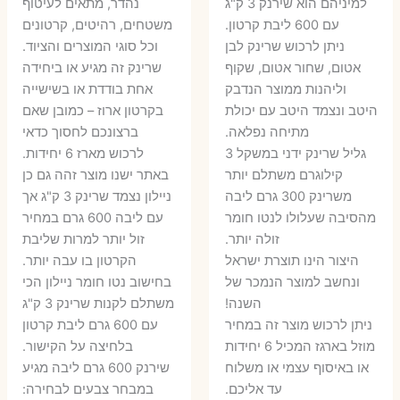
היה:
הוא:
היה:
הו
למיניהם הוא שירנק 3 ק"ג
נהדר, מתאים לעיטוף
עם 600 ליבת קרטון.
משטחים, רהיטים, קרטונים
7 ₪.
55 ₪.
27 ₪.
35 ₪.
ניתן לרכוש שרינק לבן
וכל סוגי המוצרים והציוד.
אטום, שחור אטום, שקוף
שרינק זה מגיע או ביחידה
וליהנות ממוצר הנדבק
אחת בודדת או בשישייה
היטב ונצמד היטב עם יכולת
בקרטון ארוז – כמובן שאם
מתיחה נפלאה.
ברצונכם לחסוך כדאי
גליל שרינק ידני במשקל 3
לרכוש מארז 6 יחידות.
קילוגרם משתלם יותר
באתר ישנו מוצר זהה גם כן
משרינק 300 גרם ליבה
ניילון נצמד שרינק 3 ק"ג אך
מהסיבה שעלולו לנטו חומר
עם ליבה 600 גרם במחיר
זולה יותר.
זול יותר למרות שליבת
היצור הינו תוצרת ישראל
הקרטון בו עבה יותר.
ונחשב למוצר הנמכר של
בחישוב נטו חומר ניילון הכי
השנה!
משתלם לקנות שרינק 3 ק"ג
ניתן לרכוש מוצר זה במחיר
עם 600 גרם ליבת קרטון
מוזל בארגז המכיל 6 יחידות
בלחיצה על הקישור.
או באיסוף עצמי או משלוח
שירנק 600 גרם ליבה מגיע
עד אליכם.
במבחר צבעים לבחירה: