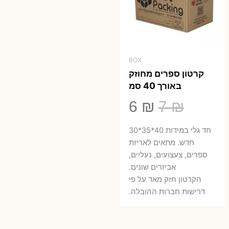
BOX
קרטון ספרים מחוזק
באורך 40 סמ
המחיר
המחיר
6
₪
7
₪
המקורי
הנוכחי
חד גלי במידות 40*35*30
היה:
הוא:
חדש. מתאים לאריזת
ספרים, צעצועים, נעליים,
6 ₪.
7 ₪.
אביזרים שונים.
הקרטון חזק מאד על פי
דרישות חברות ההובלה.