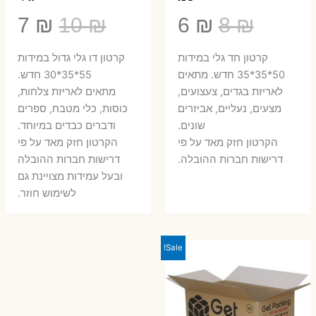
המחיר
המחיר
המחיר
המ
7
₪
10
₪
6
₪
8
₪
המקורי
הנוכחי
המקורי
הנ
קרטון חד גלי במידות
קרטון דו גלי גדול במידות
היה:
הוא:
היה:
הו
50*35*35 חדש. מתאים
55*35*30 חדש.
לאריזת בגדים, צעצועים,
מתאים לאריזת צלחות,
7 ₪.
10 ₪.
6 ₪.
8 ₪.
מצעים, נעליים, אביזרים
כוסות, כלי מטבח, ספרים
שונים.
ודברים כבדים במיוחד.
הקרטון חזק מאד על פי
הקרטון חזק מאד על פי
דרישות חברות ההובלה.
דרישות חברות ההובלה
ובעל עמידות מצויינת גם
לשימוש חוזר.
Sale!