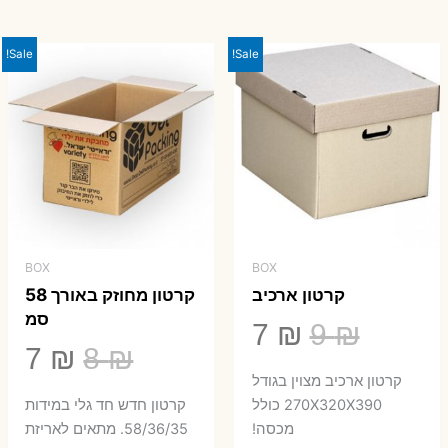
היה:
הוא:
23 ₪.
29 ₪.
Sale!
Sale!
BOX
BOX
קרטון ארכיב
קרטון מחוזק באורך 58
סמ
המחיר
המחיר
7
₪
9
₪
המחיר
המ
7
₪
8
₪
המקורי
הנוכחי
קרטון ארכיב מצוין בגודל
המקורי
הנ
היה:
הוא:
270X320X390 כולל
קרטון חדש חד גלי במידות
היה:
הו
מכסה!
58/36/35. מתאים לאריזת