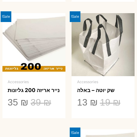
Sale!
Sale!
Accessories
Accessories
שק יוטה – באלה
נייר אריזה 200 גליונות
המחיר
המחיר
המחיר
המ
35
₪
39
₪
13
₪
19
₪
המקורי
הנוכחי
המקורי
הנ
היה:
הוא:
היה:
הו
Sale!