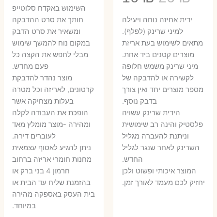
המקורי
הנ
השימוש באקדח סלוטייפ
המקורי
הנוכחי
היה:
הו
ידית אחיזה נוחה ויעילה
חותך את סרט ההדבקה
היה:
הוא:
למיני שרינק (לפלף).
ומשאיר את סרט הדבק
5 ₪.
35 ₪.
מתאים לשימוש בעת אריזת
במקום נוח להמשך שימוש
16 ₪.
26 ₪.
מוצרים קטנים ביד אחת.
מבלי לחפש את הקצה כל
​מיני שרינק משמש חלופה
פעם מחדש.
לקשירה או להדבקה של
מוצר נהדר להדבקת
מספר מוצרים יחד ואין צורך
קרטונים, לאריזה וכל מטרה
בדבק נוסף.
בעלות מצחיקה אשר
הידית שרינק עשויה
הופכת את העבודה לקלה
פלסטיק והינה רב שימושית
ומהירה -מוצר מומלץ מאד
וניתנת להעברה מגליל
לעוברים דירה.
השרינק לאחר שנגר לגליל
ניתן להגיע לאסוף עצמאית
החדש.
מחנות חומרי אריזה ברחוב
המוצר איכותי ופשוט ולכן
חרמון 4 בני ברק או
יחזיק לכם מעמד לאורך זמן.
בהזמנת שליח עד הבית או
בית העסק באספקה מהירה
במיוחד.