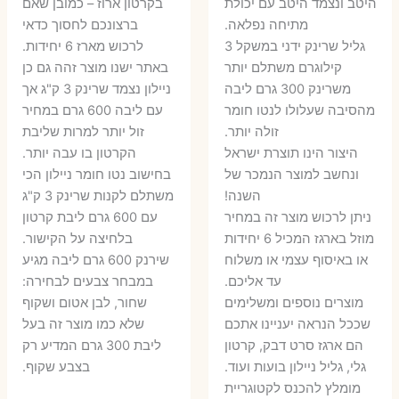
היטב ונצמד היטב עם יכולת
בקרטון ארוז – כמובן שאם
מתיחה נפלאה.
ברצונכם לחסוך כדאי
גליל שרינק ידני במשקל 3
לרכוש מארז 6 יחידות.
קילוגרם משתלם יותר
באתר ישנו מוצר זהה גם כן
משרינק 300 גרם ליבה
ניילון נצמד שרינק 3 ק"ג אך
מהסיבה שעלולו לנטו חומר
עם ליבה 600 גרם במחיר
זולה יותר.
זול יותר למרות שליבת
היצור הינו תוצרת ישראל
הקרטון בו עבה יותר.
ונחשב למוצר הנמכר של
בחישוב נטו חומר ניילון הכי
השנה!
משתלם לקנות שרינק 3 ק"ג
ניתן לרכוש מוצר זה במחיר
עם 600 גרם ליבת קרטון
מוזל בארגז המכיל 6 יחידות
בלחיצה על הקישור.
או באיסוף עצמי או משלוח
שירנק 600 גרם ליבה מגיע
עד אליכם.
במבחר צבעים לבחירה:
מוצרים נוספים ומשלימים
שחור, לבן אטום ושקוף
שככל הנראה יעניינו אתכם
שלא כמו מוצר זה בעל
הם ארגז סרט דבק, קרטון
ליבת 300 גרם המדיע רק
גלי, גליל ניילון בועות ועוד.
בצבע שקוף.
מומלץ להכנס לקטוגריית