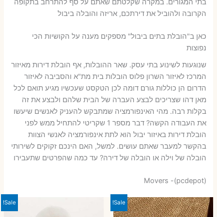
בתי המגורים. במקרה שקלטתם שאתם על סף להתרחב בתקופה
הקרובה ולהוביל את דירתכם, אריזה והובלה ביבול
כאן ב"הובלת בתים ביבול" מספקים מענה על הקושיות הכי
נפוצות
שנוגעות לשינוע בתי עסק. שאר ההובלות, אף הובלת דירות מאיזור
המרכז לאיזור השרון פלוס הובלות בית מת"א והסביבה לאיזור
הדרום הן כוללות גורם דומה לכן הטקסט שעכשיו מגיע תואם לכל
מאן דהו שצריכים לבצע העברה של הבית שלהם ולבצע את זה
בקלות רבה. מהי האינפורמציה שמתבקש להעניק לאנשים שיעשו
את העבודה הקשה? דבר מספר 1 שקריטי להתחיל ממש לפני
הובלת דירות באיזור יבול הוא לתת אינפורמציה לאנשי הצוות
בהקשר למעבר שאתם עושים. למשל, האם הינכם זקוקים לשירותי
הובלה של וילה או הובלה של דירה? עד כמה שהפרטים שתעבירו
Movers -(pcdepot)
Sale!
Sale!