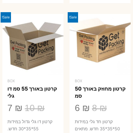
Sale!
Sale!
BOX
BOX
קרטון מחוזק באורך 50
קרטון באורך 55 סמ דו
סמ
גלי
המחיר
המחיר
המחיר
המ
7
₪
10
₪
6
₪
8
₪
המקורי
הנוכחי
המקורי
הנ
קרטון חד גלי במידות
קרטון דו גלי גדול במידות
היה:
הוא:
היה:
הו
50*35*35 חדש. מתאים
55*35*30 חדש.