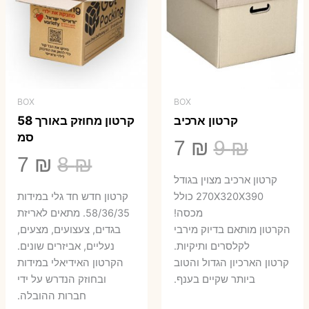
BOX
BOX
קרטון ארכיב
קרטון מחוזק באורך 58
סמ
המחיר
המחיר
7
₪
9
₪
המחיר
המ
7
₪
8
₪
המקורי
הנוכחי
קרטון ארכיב מצוין בגודל
המקורי
הנ
היה:
הוא:
270X320X390 כולל
קרטון חדש חד גלי במידות
היה:
הו
מכסה!
58/36/35. מתאים לאריזת
7 ₪.
9 ₪.
הקרטון מותאם בדיוק מירבי
בגדים, צעצועים, מצעים,
7 ₪.
8 ₪.
לקלסרים ותיקיות.
נעליים, אביזרים שונים.
קרטון הארכיון הגדול והטוב
הקרטון האידיאלי במידות
ביותר שקיים בענף.
ובחוזק הנדרש על ידי
חברות ההובלה.