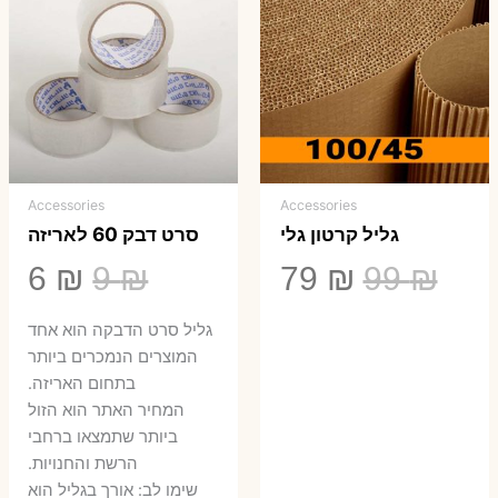
Accessories
Accessories
גליל קרטון גלי
סרט דבק 60 לאריזה
המחיר
המחיר
המחיר
המ
6
₪
9
₪
79
₪
99
₪
המקורי
הנוכחי
המקורי
הנ
גליל סרט הדבקה הוא אחד
היה:
הוא:
היה:
הו
המוצרים הנמכרים ביותר
בתחום האריזה.
6 ₪.
9 ₪.
79 ₪.
99 ₪.
המחיר האתר הוא הזול
ביותר שתמצאו ברחבי
הרשת והחנויות.
שימו לב: אורך בגליל הוא