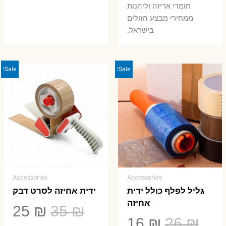
חומרי אריזה וליהנות
ממחירי מבצע הזולים
בישראל.
Sale!
Sale!
Accessories
Accessories
גליל לפלף כולל ידית
ידית אחיזה לסרט דבק
אחיזה
המחיר
המ
25
₪
35
₪
המחיר
המחיר
16
₪
26
₪