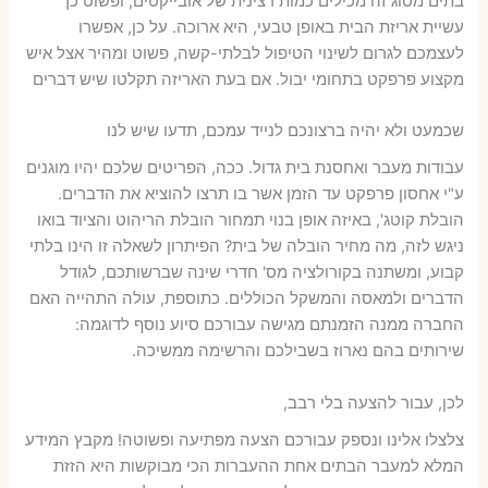
בתים מסוג זה מכילים כמות רצינית של אובייקטים, ופשוט כך
עשיית אריזת הבית באופן טבעי, היא ארוכה. על כן, אפשרו
לעצמכם לגרום לשינוי הטיפול לבלתי-קשה, פשוט ומהיר אצל איש
מקצוע פרפקט בתחומי יבול. אם בעת האריזה תקלטו שיש דברים
שכמעט ולא יהיה ברצונכם לנייד עמכם, תדעו שיש לנו
עבודות מעבר ואחסנת בית גדול. ככה, הפריטים שלכם יהיו מוגנים
ע"י אחסון פרפקט עד הזמן אשר בו תרצו להוציא את הדברים.
הובלת קוטג', באיזה אופן בנוי תמחור הובלת הריהוט והציוד בואו
ניגש לזה, מה מחיר הובלה של בית? הפיתרון לשאלה זו הינו בלתי
קבוע, ומשתנה בקורולציה מס' חדרי שינה שברשותכם, לגודל
הדברים ולמאסה והמשקל הכוללים. כתוספת, עולה התהייה האם
החברה ממנה הזמנתם מגישה עבורכם סיוע נוסף לדוגמה:
שירותים בהם נארוז בשבילכם והרשימה ממשיכה.
לכן, עבור להצעה בלי רבב,
צלצלו אלינו ונספק עבורכם הצעה מפתיעה ופשוטה! מקבץ המידע
המלא למעבר הבתים אחת ההעברות הכי מבוקשות היא הזזת