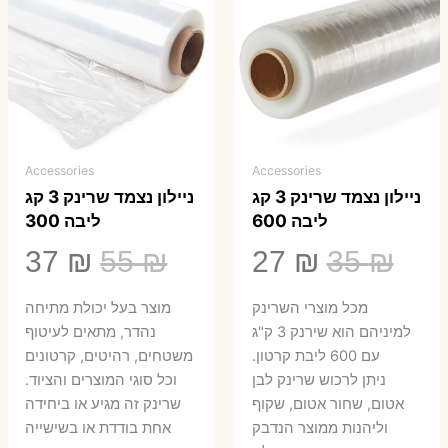
Accessories
Accessories
ניילון נצמד שרינק 3 קג
ניילון נצמד שרינק 3 קג
ליבה 600
ליבה 300
המחיר
המחיר
המחיר
המ
37
₪
55
₪
27
₪
35
₪
המקורי
הנוכחי
המקורי
הנ
מכל מוצרי השרינק
מוצר בעל יכולת מתיחה
היה:
הוא:
היה:
הו
למיניהם הוא שירנק 3 ק"ג
נהדר, מתאים לעיטוף
עם 600 ליבת קרטון.
משטחים, רהיטים, קרטונים
7 ₪.
55 ₪.
27 ₪.
35 ₪.
ניתן לרכוש שרינק לבן
וכל סוגי המוצרים והציוד.
אטום, שחור אטום, שקוף
שרינק זה מגיע או ביחידה
וליהנות ממוצר הנדבק
אחת בודדת או בשישייה