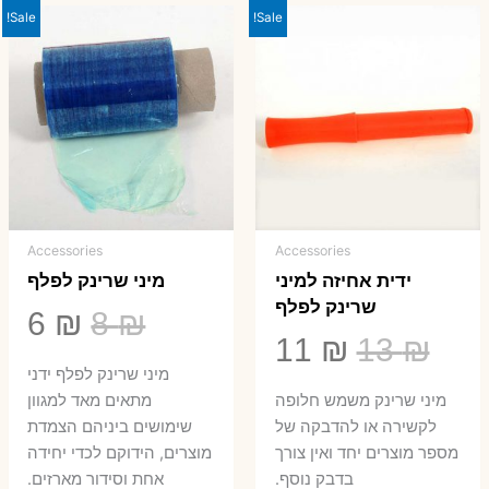
Sale!
Sale!
Accessories
Accessories
ידית אחיזה למיני
מיני שרינק לפלף
שרינק לפלף
המחיר
המ
6
₪
8
₪
המחיר
המחיר
11
₪
13
₪
המקורי
הנ
מיני שרינק לפלף ידני
המקורי
הנוכחי
היה:
הו
​מיני שרינק משמש חלופה
מתאים מאד למגוון
היה:
הוא:
לקשירה או להדבקה של
שימושים ביניהם הצמדת
6 ₪.
8 ₪.
מספר מוצרים יחד ואין צורך
מוצרים, הידוקם לכדי יחידה
11 ₪.
13 ₪.
בדבק נוסף.
אחת וסידור מארזים.