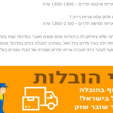
ור שלא ציפיתם לו! ברכותינו! אתם עושים מעבר בפדוים? קצת בטרם
וילה בעיר פדוים בזיל הזול. באתרנו "הובלת בתים בפדוים" גאים ל
ף לעבור בית! העברה אריזה ופירוק ושמירה של הבתי מגורים בעלויו