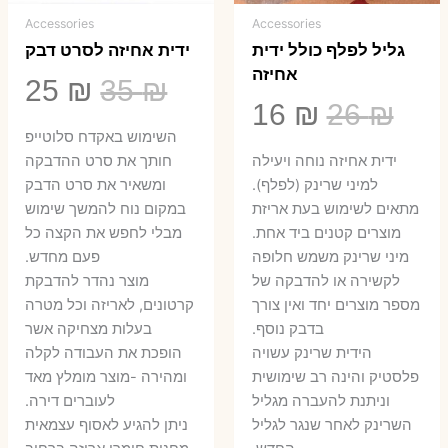
Accessories
Accessories
גליל לפלף כולל ידית
ידית אחיזה לסרט דבק
אחיזה
המחיר
המ
25
₪
35
₪
המחיר
המחיר
16
₪
26
₪
המקורי
הנ
השימוש באקדח סלוטייפ
המקורי
הנוכחי
היה:
הו
ידית אחיזה נוחה ויעילה
חותך את סרט ההדבקה
היה:
הוא:
למיני שרינק (לפלף).
ומשאיר את סרט הדבק
5 ₪.
35 ₪.
מתאים לשימוש בעת אריזת
במקום נוח להמשך שימוש
16 ₪.
26 ₪.
מוצרים קטנים ביד אחת.
מבלי לחפש את הקצה כל
​מיני שרינק משמש חלופה
פעם מחדש.
לקשירה או להדבקה של
מוצר נהדר להדבקת
מספר מוצרים יחד ואין צורך
קרטונים, לאריזה וכל מטרה
בדבק נוסף.
בעלות מצחיקה אשר
הידית שרינק עשויה
הופכת את העבודה לקלה
פלסטיק והינה רב שימושית
ומהירה -מוצר מומלץ מאד
וניתנת להעברה מגליל
לעוברים דירה.
השרינק לאחר שנגר לגליל
ניתן להגיע לאסוף עצמאית