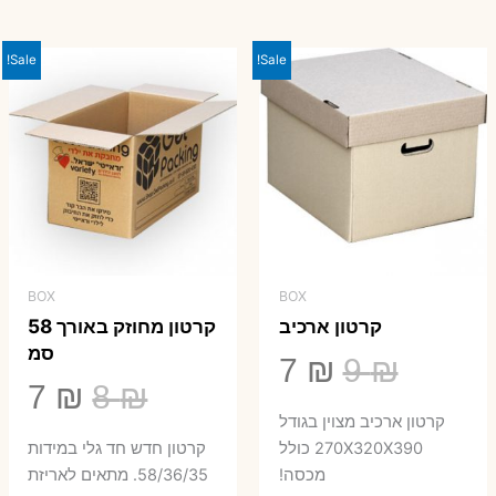
היה:
הוא:
23 ₪.
29 ₪.
Sale!
Sale!
BOX
BOX
קרטון ארכיב
קרטון מחוזק באורך 58
סמ
המחיר
המחיר
7
₪
9
₪
המחיר
המ
7
₪
8
₪
המקורי
הנוכחי
קרטון ארכיב מצוין בגודל
המקורי
הנ
היה:
הוא:
270X320X390 כולל
קרטון חדש חד גלי במידות
היה:
הו
מכסה!
58/36/35. מתאים לאריזת