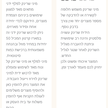
המקורי
הנ
מיני שרינק לפלף ידני
המקורי
הנוכחי
היה:
הו
​מיני שרינק משמש חלופה
מתאים מאד למגוון
היה:
הוא:
לקשירה או להדבקה של
שימושים ביניהם הצמדת
6 ₪.
8 ₪.
מספר מוצרים יחד ואין צורך
מוצרים, הידוקם לכדי יחידה
11 ₪.
13 ₪.
בדבק נוסף.
אחת וסידור מארזים.
הידית שרינק עשויה
ניתן לרכוש שרינק ידני זה
פלסטיק והינה רב שימושית
במארז קרטון המכיל 50
וניתנת להעברה מגליל
יחידות במחיר מוזל ובהנחה
השרינק לאחר שנגר לגליל
משמעותית ברכישת כמות
החדש.
סיטונאית.
המוצר איכותי ופשוט ולכן
מיני לפלף או מיני שרינק קל
יחזיק לכם מעמד לאורך זמן.
ונוח מאד לשימוש ומומלץ
מאד לרכוש ידית למיני
שרינק לזירוז וייעול העבודה.
את המוצר ניתן להזמין כאן
ולהוסיף מוצרים משלימים
לעגלת הקניות ואף להזמין
משלוח עד בית העסק או
הבית