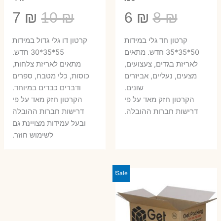
המחיר
המחיר
המחיר
המ
7
₪
10
₪
6
₪
8
₪
המקורי
הנוכחי
המקורי
הנ
קרטון חד גלי במידות
קרטון דו גלי גדול במידות
היה:
הוא:
היה:
הו
50*35*35 חדש. מתאים
55*35*30 חדש.
לאריזת בגדים, צעצועים,
מתאים לאריזת צלחות,
7 ₪.
10 ₪.
6 ₪.
8 ₪.
מצעים, נעליים, אביזרים
כוסות, כלי מטבח, ספרים
שונים.
ודברים כבדים במיוחד.
הקרטון חזק מאד על פי
הקרטון חזק מאד על פי
דרישות חברות ההובלה.
דרישות חברות ההובלה
ובעל עמידות מצויינת גם
לשימוש חוזר.
Sale!