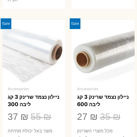
Sale!
Sale!
Accessories
Accessories
ניילון נצמד שרינק 3 קג
ניילון נצמד שרינק 3 קג
ליבה 600
ליבה 300
המחיר
המחיר
המחיר
המ
37
₪
55
₪
27
₪
35
₪
המקורי
הנוכחי
המקורי
הנ
מכל מוצרי השרינק
מוצר בעל יכולת מתיחה