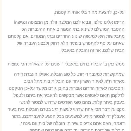
על-כן, להצעת מחיר בלי אותיות קטנות,
הרימו אלינו טלפון ונביא לכם המלצה זולה מן המצופה ונגישה!
ההסבר המושלם לשינוע בתי המגורים אחת ההעברות הכי
מתבקשות היא למעשה שינוע החדרים ובתי המגורים. אם קלטתם
שאתם על סף להתפרש בעתיד הלא רחוק ולבצע העברה של
הבית שלכם, אריזה והובלה באעבלין
ממש כאן ב"הובלת בתים באעבלין" עונים על השאלות הכי נפוצות
שמתקשרות למעבר דירות. כל סוג הובלה, אפילו העברת דירה
מאיזור ת"א לאיזור השרון יחד עם הובלות בית מתל אביב
והסביבה לאיזור הדרום אוצרות בחובן גורם מקשר על-כן הטקסט
לדלקמן תואם לאנשים אשר מבקשים להעביר את ביתם ולטפל
בעסק ביתר קלות. מהם סוגי הפרטים שדרוש למסור לאנשי
מקצוע? דבר מס' אחת שראוי לעשות רגע בטרם הובלות בית בעיר
אעבלין זה למסור מידע למשנעים בכל הנוגע להעברתכם. בתור
דוגמה, האם אתם צריכים שירותי הובלה של בית עם גינה /
הובלות של דירת סטודיו? עד כמה שהפרטים שתספקו