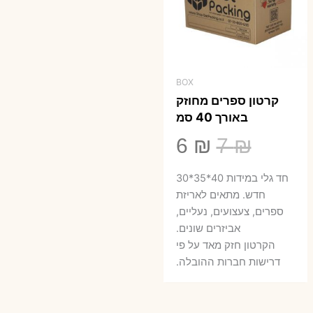
BOX
קרטון ספרים מחוזק
באורך 40 סמ
המחיר
המחיר
6
₪
7
₪
המקורי
הנוכחי
חד גלי במידות 40*35*30
היה:
הוא:
חדש. מתאים לאריזת
ספרים, צעצועים, נעליים,
6 ₪.
7 ₪.
אביזרים שונים.
הקרטון חזק מאד על פי
דרישות חברות ההובלה.