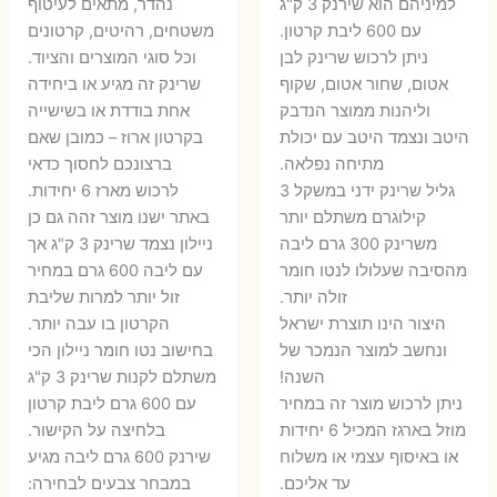
היה:
הוא:
היה:
הו
למיניהם הוא שירנק 3 ק"ג
נהדר, מתאים לעיטוף
עם 600 ליבת קרטון.
משטחים, רהיטים, קרטונים
7 ₪.
55 ₪.
27 ₪.
35 ₪.
ניתן לרכוש שרינק לבן
וכל סוגי המוצרים והציוד.
אטום, שחור אטום, שקוף
שרינק זה מגיע או ביחידה
וליהנות ממוצר הנדבק
אחת בודדת או בשישייה
היטב ונצמד היטב עם יכולת
בקרטון ארוז – כמובן שאם
מתיחה נפלאה.
ברצונכם לחסוך כדאי
גליל שרינק ידני במשקל 3
לרכוש מארז 6 יחידות.
קילוגרם משתלם יותר
באתר ישנו מוצר זהה גם כן
משרינק 300 גרם ליבה
ניילון נצמד שרינק 3 ק"ג אך
מהסיבה שעלולו לנטו חומר
עם ליבה 600 גרם במחיר
זולה יותר.
זול יותר למרות שליבת
היצור הינו תוצרת ישראל
הקרטון בו עבה יותר.
ונחשב למוצר הנמכר של
בחישוב נטו חומר ניילון הכי
השנה!
משתלם לקנות שרינק 3 ק"ג
ניתן לרכוש מוצר זה במחיר
עם 600 גרם ליבת קרטון
מוזל בארגז המכיל 6 יחידות
בלחיצה על הקישור.
או באיסוף עצמי או משלוח
שירנק 600 גרם ליבה מגיע
עד אליכם.
במבחר צבעים לבחירה: