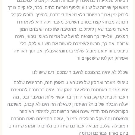
הטיפול שמגיע דרכנו אינו רק עבודות הובלות, אם כי למענכם
מוגש אף שירות של שינוע וליפוף ואריזת בתים. ככה, לא קיים צורך
לזרוק זמן ארוך במיוחד בלארוז את דירתכם, להיפך: תוכלו לקבל
הכוונה מבחוץ קצת בטרם השינוע. מעבר וילה היא לא אחרת
מאשר מעבר שאין לזלזל בו, מהסיבה ש# כזה יש בהם המון
חפצים, ועל-ידי כך הוצאה לפועל של אריזה באופן טבעי, הינה
ארוכה. אם כך, הרשו לעצמכם לעשות את השינוע לקל, בלי
סיבוכים וזריז עם מוביל עולמי בתחומי אעבלין. אם תוך האריזה
וvפירוק תקלטו שיש אף ציוד
שכלל לא יהיה ברצונכם להעביר עמכם, דעו שיש לנו
טיפולי מעבר ואחסון של פנטהאוז. באופן הזה, הרהיטים שלכם
יהיו מוגנים באחסנת נפלא עד הזמן שבו יהיה ברצונכם להחזירם.
העברות בית קרקע, מהי הדרך בה עשוי עלות המעבר ובכן, מה
יעלה הובלה של בית? הפיתרון לשאלה הזו הינו לא קבוע, ומשתנה
בקורולציה מס' חדרי שינה אשר ברשותכם, למימדי האיבזור
ולמאסה והמשקל הכוללים. כמו כן, עולה התמיהה האם החברה
המובילה שלכם מביאה עבורכם שירותים נלווים לדוגמה: שירותים
בהם נארוז עבורכם וכדומה.