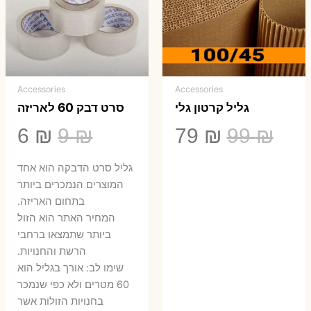
Accessories
Accessories
גליל קרטון גלי
סרט דבק 60 לאריזה
המחיר
המחיר
המחיר
המ
6
₪
9
₪
79
₪
99
₪
המקורי
הנוכחי
המקורי
הנ
גליל סרט הדבקה הוא אחד
היה:
הוא:
היה:
הו
המוצרים הנמכרים ביותר
בתחום האריזה.
6 ₪.
9 ₪.
79 ₪.
99 ₪.
המחיר האתר הוא הזול
ביותר שתמצאו ברחבי
הרשת והחנויות.
שימו לב: אורך בגליל הוא
60 מטרים ולא כפי שנמכר
בחנויות הזולות אשר