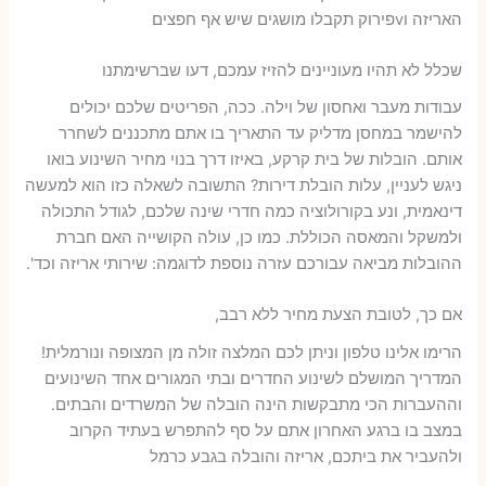
האריזה וvפירוק תקבלו מושגים שיש אף חפצים
שכלל לא תהיו מעוניינים להזיז עמכם, דעו שברשימתנו
עבודות מעבר ואחסון של וילה. ככה, הפריטים שלכם יכולים
להישמר במחסן מדליק עד התאריך בו אתם מתכננים לשחרר
אותם. הובלות של בית קרקע, באיזו דרך בנוי מחיר השינוע בואו
ניגש לעניין, עלות הובלת דירות? התשובה לשאלה כזו הוא למעשה
דינאמית, ונע בקורולוציה כמה חדרי שינה שלכם, לגודל התכולה
ולמשקל והמאסה הכוללת. כמו כן, עולה הקושייה האם חברת
ההובלות מביאה עבורכם עזרה נוספת לדוגמה: שירותי אריזה וכד'.
אם כך, לטובת הצעת מחיר ללא רבב,
הרימו אלינו טלפון וניתן לכם המלצה זולה מן המצופה ונורמלית!
המדריך המושלם לשינוע החדרים ובתי המגורים אחד השינועים
וההעברות הכי מתבקשות הינה הובלה של המשרדים והבתים.
במצב בו ברגע האחרון אתם על סף להתפרש בעתיד הקרוב
ולהעביר את ביתכם, אריזה והובלה בגבע כרמל