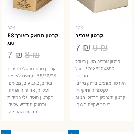
BOX
BOX
קרטון ארכיב
קרטון מחוזק באורך 58
סמ
המחיר
המחיר
7
₪
9
₪
המחיר
המ
7
₪
8
₪
המקורי
הנוכחי
קרטון ארכיב מצוין בגודל
המקורי
הנ
היה:
הוא:
270X320X390 כולל
קרטון חדש חד גלי במידות
היה:
הו
מכסה!
58/36/35. מתאים לאריזת
7 ₪.
9 ₪.
הקרטון מותאם בדיוק מירבי
בגדים, צעצועים, מצעים,
7 ₪.
8 ₪.
לקלסרים ותיקיות.
נעליים, אביזרים שונים.
קרטון הארכיון הגדול והטוב
הקרטון האידיאלי במידות
ביותר שקיים בענף.
ובחוזק הנדרש על ידי
חברות ההובלה.