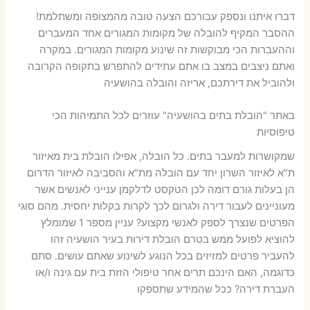
דברו איתנו ונספק עבורכם הצעה טובה מהמצופה ומשתלמת!
ההסבר המקיף להובלה של מקומות המגורים אחד המעברים
וההעברות הכי מבוקשות זה שינוע מקומות המגורים. במקרה
ואתם ניצבים במצב בו אתם עתידים להתפרש בתקופה הקרובה
ולהוביל את דירתכם, אריזה והובלה בהושעיה
באתר "הובלת בתים בהושעיה" עוזרים לכל התמיהות הכי
טיפוסיות
שמקושרות למעבר בתים. כל הובלה, אפילו הובלת בית מאיזור
ת"א לאיזור השרון יחד עם הובלה מת"א והסביבה לאיזור הדרום
הן בעלות גורם דומה לכן הטקסט לדלקמן ענייני לאנשים אשר
מעוניינים לעבור דירה ולגרום לכך לקרות בקלות יחסית. מהם סוגי
הפרטים שנצרך לספק לאנשי מקצוע? עניין מספר 1 שמומלץ
להוציא לפועל ממש בטרם הובלת דירות בעיר הושעיה זהו
להעביר פרטים למזיזים בכל הנוגע לשינוע שאתם עושים. סתם
כדוגמה, האם הינכם תרים אחר טיפולי הזזת בית עם גינה ו/או
העברת דירה? ככל שהמידע שתספקו