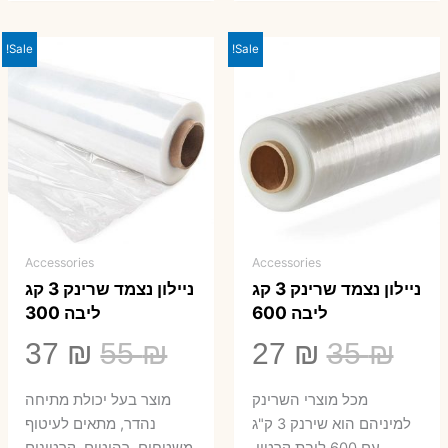
Sale!
Sale!
Accessories
Accessories
ניילון נצמד שרינק 3 קג
ניילון נצמד שרינק 3 קג
ליבה 600
ליבה 300
המחיר
המחיר
המחיר
המ
37
₪
55
₪
27
₪
35
₪
המקורי
הנוכחי
המקורי
הנ
מכל מוצרי השרינק
מוצר בעל יכולת מתיחה
היה:
הוא:
היה:
הו
למיניהם הוא שירנק 3 ק"ג
נהדר, מתאים לעיטוף