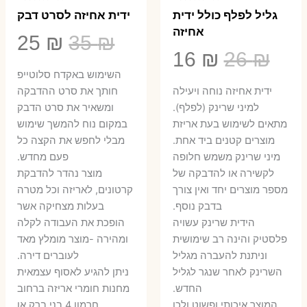
גליל לפלף כולל ידית
ידית אחיזה לסרט דבק
אחיזה
המחיר
המ
25
₪
35
₪
המחיר
המחיר
16
₪
26
₪
המקורי
הנ
השימוש באקדח סלוטייפ
המקורי
הנוכחי
היה:
הו
ידית אחיזה נוחה ויעילה
חותך את סרט ההדבקה
היה:
הוא:
למיני שרינק (לפלף).
ומשאיר את סרט הדבק
5 ₪.
35 ₪.
מתאים לשימוש בעת אריזת
במקום נוח להמשך שימוש
16 ₪.
26 ₪.
מוצרים קטנים ביד אחת.
מבלי לחפש את הקצה כל
​מיני שרינק משמש חלופה
פעם מחדש.
לקשירה או להדבקה של
מוצר נהדר להדבקת
מספר מוצרים יחד ואין צורך
קרטונים, לאריזה וכל מטרה
בדבק נוסף.
בעלות מצחיקה אשר
הידית שרינק עשויה
הופכת את העבודה לקלה
פלסטיק והינה רב שימושית
ומהירה -מוצר מומלץ מאד
וניתנת להעברה מגליל
לעוברים דירה.
השרינק לאחר שנגר לגליל
ניתן להגיע לאסוף עצמאית
החדש.
מחנות חומרי אריזה ברחוב
המוצר איכותי ופשוט ולכן
חרמון 4 בני ברק או