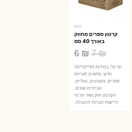
BOX
קרטון ספרים מחוזק
באורך 40 סמ
המחיר
המחיר
6
₪
7
₪
המקורי
הנוכחי
חד גלי במידות 40*35*30
היה:
הוא:
חדש. מתאים לאריזת
ספרים, צעצועים, נעליים,
6 ₪.
7 ₪.
אביזרים שונים.
הקרטון חזק מאד על פי
דרישות חברות ההובלה.