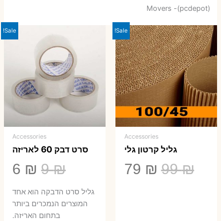
Movers -(pcdepot)
Sale!
Sale!
Accessories
Accessories
גליל קרטון גלי
סרט דבק 60 לאריזה
המחיר
המחיר
המחיר
המ
6
₪
9
₪
79
₪
99
₪
המקורי
הנוכחי
המקורי
הנ
גליל סרט הדבקה הוא אחד
היה:
הוא:
היה:
הו
המוצרים הנמכרים ביותר
בתחום האריזה.