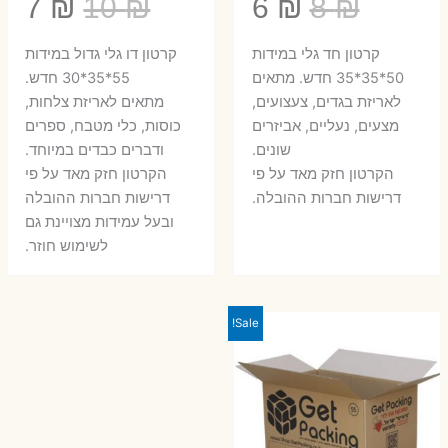
המחיר
המחיר
המחיר
המ
7
₪
10
₪
6
₪
8
₪
המקורי
הנוכחי
המקורי
הנ
קרטון חד גלי במידות
קרטון דו גלי גדול במידות
היה:
הוא:
היה:
הו
50*35*35 חדש. מתאים
55*35*30 חדש.
לאריזת בגדים, צעצועים,
מתאים לאריזת צלחות,
7 ₪.
10 ₪.
6 ₪.
8 ₪.
מצעים, נעליים, אביזרים
כוסות, כלי מטבח, ספרים
שונים.
ודברים כבדים במיוחד.
הקרטון חזק מאד על פי
הקרטון חזק מאד על פי
דרישות חברות ההובלה.
דרישות חברות ההובלה
ובעל עמידות מצויינת גם
לשימוש חוזר.
Sale!