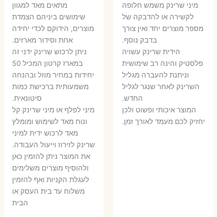
המקורי
הנוכחי
היה:
הו
​מיני שרינק משמש חלופה
מתאים מאד למגוון
היה:
הוא:
לקשירה או להדבקה של
שימושים ביניהם הצמדת
6 ₪.
8 ₪.
מספר מוצרים יחד ואין צורך
מוצרים, הידוקם לכדי יחידה
11 ₪.
13 ₪.
בדבק נוסף.
אחת וסידור מארזים.
הידית שרינק עשויה
ניתן לרכוש שרינק ידני זה
פלסטיק והינה רב שימושית
במארז קרטון המכיל 50
וניתנת להעברה מגליל
יחידות במחיר מוזל ובהנחה
השרינק לאחר שנגר לגליל
משמעותית ברכישת כמות
החדש.
סיטונאית.
המוצר איכותי ופשוט ולכן
מיני לפלף או מיני שרינק קל
יחזיק לכם מעמד לאורך זמן.
ונוח מאד לשימוש ומומלץ
מאד לרכוש ידית למיני
שרינק לזירוז וייעול העבודה.
את המוצר ניתן להזמין כאן
ולהוסיף מוצרים משלימים
לעגלת הקניות ואף להזמין
משלוח עד בית העסק או
הבית