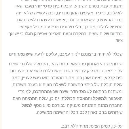
חיצונית קצת בטרם השינוע. הובלת בית פרטי זוהי מעבר שאין
לזלזל בו, כי כזה מקיפים המון מוצרים, וככה עשייה של אריזה
ברוב הפעמים, היא ארוכה. ולכן, אפשרו לעצמכם לעשות את
הטיפול לבלתי-מסובך, בלי סיבוכים וזריז עם מוביל מקצועי
ברדיוס של הושעיה. במקרה ובעת האריזה וvפירוק תגלו כי יש אף
ציוד
שכלל לא יהיה ברצונכם לנייד עמכם, עליכם לדעת שיש מאחורינו
שירותי שינוע ואחסון פנטהאוז. בצורה הזו, התכולה שלכם יישמרו
על-ידי אחסון מדליק עד היום שבו יתאים לכם להוציאם. העברות
בית קרקע, באיזה אופן בנוי מחיר המעבר בואו ניגש לעניין, כמה
עולה הובלה של בית? התשובה לשאלה הזו הוא בעצם משתנה,
ומשתנה בהתאם ל# מס' חדרי שינה שבאמתחתכם, למימדי
האיבזור ולמשקל והמאסה הכוללת. גם כן, עולה התמיהה האם
החברה ממנה הזמנתם מעניקה עבורכם סיוע נוסף למשל
שירותים בהם נארוז לכם הכל והרשימה ממשיכה.
על-כן, למען הצעת מחיר ללא רבב,