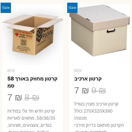
23 ₪.
29 ₪.
Sale!
Sale!
BOX
BOX
קרטון ארכיב
קרטון מחוזק באורך 58
סמ
המחיר
המחיר
7
₪
9
₪
המחיר
המ
7
₪
8
₪
המקורי
הנוכחי
קרטון ארכיב מצוין בגודל
המקורי
הנ
היה:
הוא:
270X320X390 כולל
קרטון חדש חד גלי במידות
היה:
הו
מכסה!
58/36/35. מתאים לאריזת
7 ₪.
9 ₪.
הקרטון מותאם בדיוק מירבי
בגדים, צעצועים, מצעים,
7 ₪.
8 ₪.