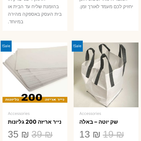
יחזיק לכם מעמד לאורך זמן.
בהזמנת שליח עד הבית או
בית העסק באספקה מהירה
במיוחד.
Sale!
Sale!
Accessories
Accessories
שק יוטה – באלה
נייר אריזה 200 גליונות
המחיר
המחיר
המחיר
המ
35
₪
39
₪
13
₪
19
₪