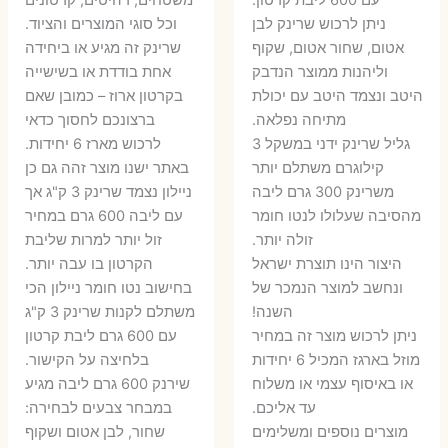
עם 600 ליבת קרטון.
משטחים, רהיטים, קרטונים
7 ₪.
55 ₪.
27 ₪.
35 ₪.
ניתן לרכוש שרינק לבן
וכל סוגי המוצרים והציוד.
אטום, שחור אטום, שקוף
שרינק זה מגיע או ביחידה
וליהנות ממוצר הנדבק
אחת בודדת או בשישייה
היטב ונצמד היטב עם יכולת
בקרטון ארוז – כמובן שאם
מתיחה נפלאה.
ברצונכם לחסוך כדאי
גליל שרינק ידני במשקל 3
לרכוש מארז 6 יחידות.
קילוגרם משתלם יותר
באתר ישנו מוצר זהה גם כן
משרינק 300 גרם ליבה
ניילון נצמד שרינק 3 ק"ג אך
מהסיבה שעלולו לנטו חומר
עם ליבה 600 גרם במחיר
זולה יותר.
זול יותר למרות שליבת
היצור הינו תוצרת ישראל
הקרטון בו עבה יותר.
ונחשב למוצר הנמכר של
בחישוב נטו חומר ניילון הכי
השנה!
משתלם לקנות שרינק 3 ק"ג
ניתן לרכוש מוצר זה במחיר
עם 600 גרם ליבת קרטון
מוזל בארגז המכיל 6 יחידות
בלחיצה על הקישור.
או באיסוף עצמי או משלוח
שירנק 600 גרם ליבה מגיע
עד אליכם.
במבחר צבעים לבחירה:
מוצרים נוספים ומשלימים
שחור, לבן אטום ושקוף