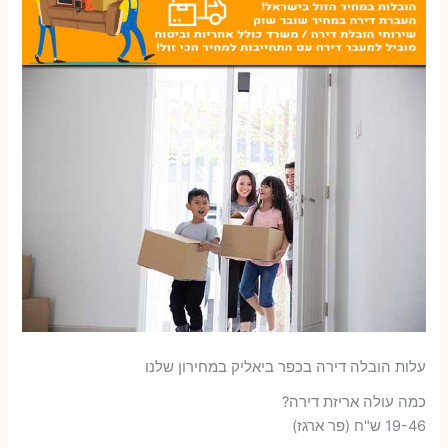
עלות הובלה דירה בכפר ביאליק במחירון שלנו
כמה עולה אריזת דירה​?
19-46 ש"ח (פר ארגז)