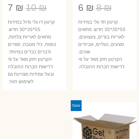
המחיר
המחיר
המחיר
המ
7
₪
10
₪
6
₪
8
₪
המקורי
הנוכחי
המקורי
הנ
קרטון חד גלי במידות
קרטון דו גלי גדול במידות
היה:
הוא:
היה:
הו
50*35*35 חדש. מתאים
55*35*30 חדש.
לאריזת בגדים, צעצועים,
מתאים לאריזת צלחות,
7 ₪.
10 ₪.
6 ₪.
8 ₪.
מצעים, נעליים, אביזרים
כוסות, כלי מטבח, ספרים
שונים.
ודברים כבדים במיוחד.
הקרטון חזק מאד על פי
הקרטון חזק מאד על פי
דרישות חברות ההובלה.
דרישות חברות ההובלה
ובעל עמידות מצויינת גם
לשימוש חוזר.
Sale!