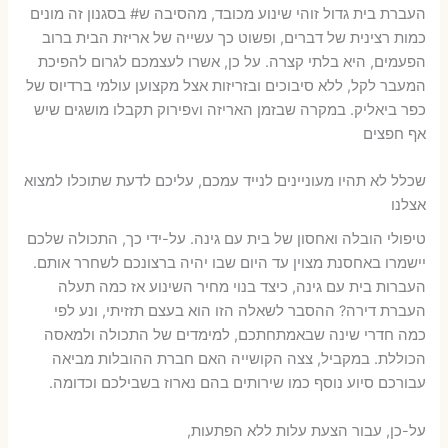
העברת בית גדול זוהי שינוע מכובד, מהסיבה ש# בסגנון זה מונים
כמות רצינית של דברים, ופשוט כך עשייה של אריזת הבית ברוב
הפעמים, היא בלתי קצרה. על כן, אשרו לעצמכם לגרום להפיכת
המעבר לקל, ללא סיבוכים ובזריזות אצל מקצוען עולמי ברדיוס של
כפר ביאליק. במקרה שבזמן האריזה וvפירוק תקבלו מושגים שיש
אף חפצים
שכלל לא תהיו מעוניינים לנייד עמכם, עליכם לדעת שתוכלו למצוא
אצלנו
טיפולי הובלה ואחסון של בית עם גינה. על-ידי כך, התכולה שלכם
יישמרו באחסנת מצוין עד היום שבו יהיה ברצונכם לשחרר אותם.
העברות בית עם גינה, כיצד בנוי מחיר השינוע אז כמה תעלה
העברת דירה? ההסבר לשאלה הזו הוא בעצם תזזיתי, ונע לפי
כמה חדרי שינה שבאמתחתכם, למימדים של התכולה ולמאסה
הכוללת. במקביל, צצה הקושייה האם חברת ההובלות מביאה
עבורכם סיוע נוסף כמו שירותים בהם נארוז בשבילכם וכדומה.
על-כן, עבור הצעת עלות ללא הפתעות,