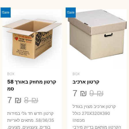
היה:
הוא:
23 ₪.
29 ₪.
Sale!
Sale!
BOX
BOX
קרטון ארכיב
קרטון מחוזק באורך 58
סמ
המחיר
המחיר
7
₪
9
₪
המחיר
המ
7
₪
8
₪
המקורי
הנוכחי
קרטון ארכיב מצוין בגודל
המקורי
הנ
היה:
הוא:
270X320X390 כולל
קרטון חדש חד גלי במידות
היה:
הו
מכסה!
58/36/35. מתאים לאריזת
7 ₪.
9 ₪.
הקרטון מותאם בדיוק מירבי
בגדים, צעצועים, מצעים,