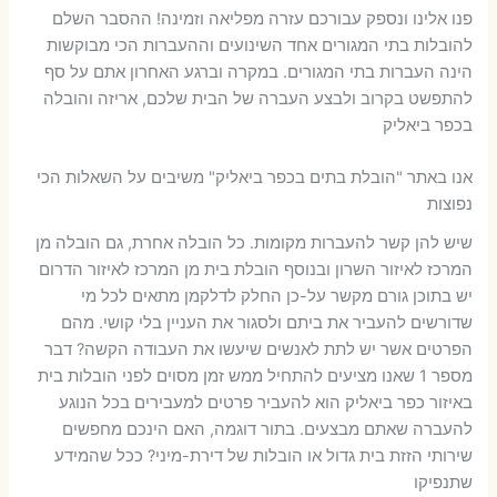
פנו אלינו ונספק עבורכם עזרה מפליאה וזמינה! ההסבר השלם
להובלות בתי המגורים אחד השינועים וההעברות הכי מבוקשות
הינה העברות בתי המגורים. במקרה וברגע האחרון אתם על סף
להתפשט בקרוב ולבצע העברה של הבית שלכם, אריזה והובלה
בכפר ביאליק
אנו באתר "הובלת בתים בכפר ביאליק" משיבים על השאלות הכי
נפוצות
שיש להן קשר להעברות מקומות. כל הובלה אחרת, גם הובלה מן
המרכז לאיזור השרון ובנוסף הובלת בית מן המרכז לאיזור הדרום
יש בתוכן גורם מקשר על-כן החלק לדלקמן מתאים לכל מי
שדורשים להעביר את ביתם ולסגור את העניין בלי קושי. מהם
הפרטים אשר יש לתת לאנשים שיעשו את העבודה הקשה? דבר
מספר 1 שאנו מציעים להתחיל ממש זמן מסוים לפני הובלות בית
באיזור כפר ביאליק הוא להעביר פרטים למעבירים בכל הנוגע
להעברה שאתם מבצעים. בתור דוגמה, האם הינכם מחפשים
שירותי הזזת בית גדול או הובלות של דירת-מיני? ככל שהמידע
שתנפיקו