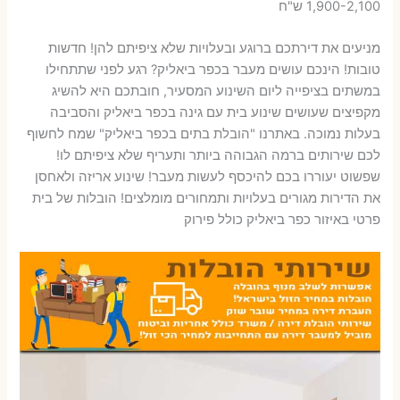
1,900-2,100 ש"ח
מניעים את דירתכם ברוגע ובעלויות שלא ציפיתם להן! חדשות
טובות! הינכם עושים מעבר בכפר ביאליק? רגע לפני שתתחילו
במשתים בציפייה ליום השינוע המסעיר, חובתכם היא להשיג
מקפיצים שעושים שינוע בית עם גינה בכפר ביאליק והסביבה
בעלות נמוכה. באתרנו "הובלת בתים בכפר ביאליק" שמח לחשוף
לכם שירותים ברמה הגבוהה ביותר ותעריף שלא ציפיתם לו!
שפשוט יעוררו בכם להיכסף לעשות מעבר! שינוע אריזה ולאחסן
את הדירות מגורים בעלויות ותמחורים מומלצים! הובלות של בית
פרטי באיזור כפר ביאליק כולל פירוק