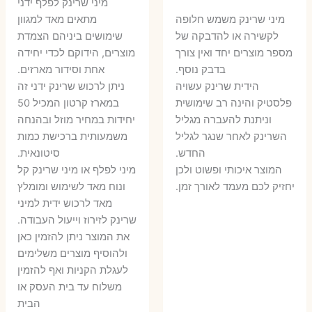
מיני שרינק לפלף ידני
המקורי
הנוכחי
היה:
הו
​מיני שרינק משמש חלופה
מתאים מאד למגוון
היה:
הוא:
לקשירה או להדבקה של
שימושים ביניהם הצמדת
6 ₪.
8 ₪.
מספר מוצרים יחד ואין צורך
מוצרים, הידוקם לכדי יחידה
11 ₪.
13 ₪.
בדבק נוסף.
אחת וסידור מארזים.
הידית שרינק עשויה
ניתן לרכוש שרינק ידני זה
פלסטיק והינה רב שימושית
במארז קרטון המכיל 50
וניתנת להעברה מגליל
יחידות במחיר מוזל ובהנחה
השרינק לאחר שנגר לגליל
משמעותית ברכישת כמות
החדש.
סיטונאית.
המוצר איכותי ופשוט ולכן
מיני לפלף או מיני שרינק קל
יחזיק לכם מעמד לאורך זמן.
ונוח מאד לשימוש ומומלץ
מאד לרכוש ידית למיני
שרינק לזירוז וייעול העבודה.
את המוצר ניתן להזמין כאן
ולהוסיף מוצרים משלימים
לעגלת הקניות ואף להזמין
משלוח עד בית העסק או
הבית