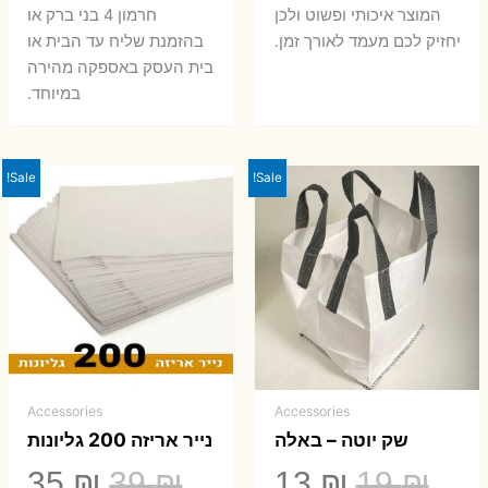
המוצר איכותי ופשוט ולכן
חרמון 4 בני ברק או
יחזיק לכם מעמד לאורך זמן.
בהזמנת שליח עד הבית או
בית העסק באספקה מהירה
במיוחד.
Sale!
Sale!
Accessories
Accessories
שק יוטה – באלה
נייר אריזה 200 גליונות
המחיר
המחיר
המחיר
המ
35
₪
39
₪
13
₪
19
₪