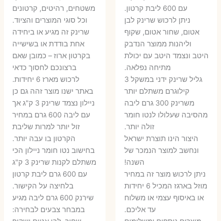
עם 600 ליבת קרטון.
משטחים, רהיטים, קרטונים
7 ₪.
55 ₪.
27 ₪.
35 ₪.
ניתן לרכוש שרינק לבן
וכל סוגי המוצרים והציוד.
אטום, שחור אטום, שקוף
שרינק זה מגיע או ביחידה
וליהנות ממוצר הנדבק
אחת בודדת או בשישייה
היטב ונצמד היטב עם יכולת
בקרטון ארוז – כמובן שאם
מתיחה נפלאה.
ברצונכם לחסוך כדאי
גליל שרינק ידני במשקל 3
לרכוש מארז 6 יחידות.
קילוגרם משתלם יותר
באתר ישנו מוצר זהה גם כן
משרינק 300 גרם ליבה
ניילון נצמד שרינק 3 ק"ג אך
מהסיבה שעלולו לנטו חומר
עם ליבה 600 גרם במחיר
זולה יותר.
זול יותר למרות שליבת
היצור הינו תוצרת ישראל
הקרטון בו עבה יותר.
ונחשב למוצר הנמכר של
בחישוב נטו חומר ניילון הכי
השנה!
משתלם לקנות שרינק 3 ק"ג
ניתן לרכוש מוצר זה במחיר
עם 600 גרם ליבת קרטון
מוזל בארגז המכיל 6 יחידות
בלחיצה על הקישור.
או באיסוף עצמי או משלוח
שירנק 600 גרם ליבה מגיע
עד אליכם.
במבחר צבעים לבחירה: