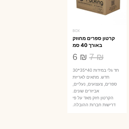
BOX
קרטון ספרים מחוזק
באורך 40 סמ
המחיר
המחיר
6
₪
7
₪
המקורי
הנוכחי
חד גלי במידות 40*35*30
היה:
הוא:
חדש. מתאים לאריזת
ספרים, צעצועים, נעליים,
6 ₪.
7 ₪.
אביזרים שונים.
הקרטון חזק מאד על פי
דרישות חברות ההובלה.