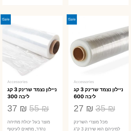
Sale!
Sale!
Accessories
Accessories
ניילון נצמד שרינק 3 קג
ניילון נצמד שרינק 3 קג
ליבה 600
ליבה 300
המחיר
המחיר
המחיר
המ
37
₪
55
₪
27
₪
35
₪
המקורי
הנוכחי
המקורי
הנ
מכל מוצרי השרינק
מוצר בעל יכולת מתיחה
היה:
הוא:
היה:
הו
למיניהם הוא שירנק 3 ק"ג
נהדר, מתאים לעיטוף