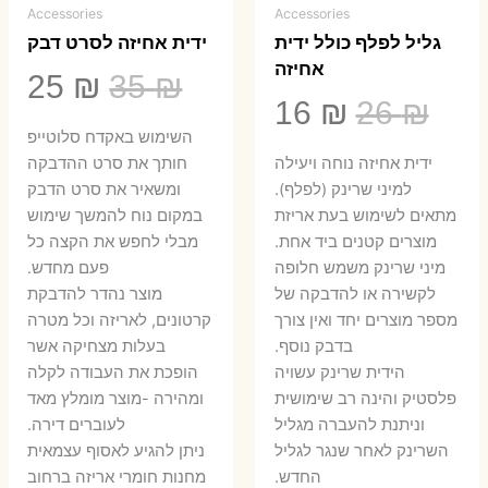
Accessories
Accessories
גליל לפלף כולל ידית
ידית אחיזה לסרט דבק
אחיזה
המחיר
המ
25
₪
35
₪
המחיר
המחיר
16
₪
26
₪
המקורי
הנ
השימוש באקדח סלוטייפ
המקורי
הנוכחי
היה:
הו
ידית אחיזה נוחה ויעילה
חותך את סרט ההדבקה
היה:
הוא:
למיני שרינק (לפלף).
ומשאיר את סרט הדבק
5 ₪.
35 ₪.
מתאים לשימוש בעת אריזת
במקום נוח להמשך שימוש
16 ₪.
26 ₪.
מוצרים קטנים ביד אחת.
מבלי לחפש את הקצה כל
​מיני שרינק משמש חלופה
פעם מחדש.
לקשירה או להדבקה של
מוצר נהדר להדבקת
מספר מוצרים יחד ואין צורך
קרטונים, לאריזה וכל מטרה
בדבק נוסף.
בעלות מצחיקה אשר
הידית שרינק עשויה
הופכת את העבודה לקלה
פלסטיק והינה רב שימושית
ומהירה -מוצר מומלץ מאד
וניתנת להעברה מגליל
לעוברים דירה.
השרינק לאחר שנגר לגליל
ניתן להגיע לאסוף עצמאית
החדש.
מחנות חומרי אריזה ברחוב