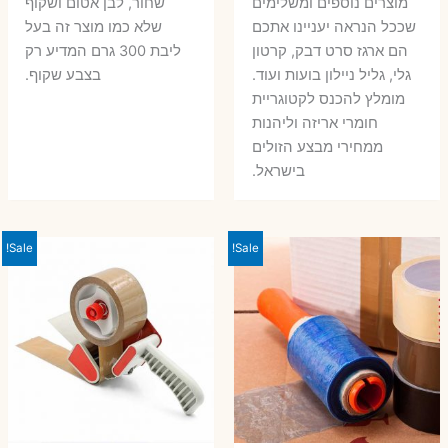
מוצרים נוספים ומשלימים
שחור, לבן אטום ושקוף
שככל הנראה יעניינו אתכם
שלא כמו מוצר זה בעל
הם ארגז סרט דבק, קרטון
ליבת 300 גרם המדיע רק
גלי, גליל ניילון בועות ועוד.
בצבע שקוף.
מומלץ להכנס לקטוגריית
חומרי אריזה וליהנות
ממחירי מבצע הזולים
בישראל.
Sale!
Sale!