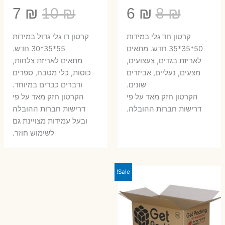
המחיר
המחיר
המחיר
המ
7
₪
10
₪
6
₪
8
₪
המקורי
הנוכחי
המקורי
הנ
קרטון חד גלי במידות
קרטון דו גלי גדול במידות
היה:
הוא:
היה:
הו
50*35*35 חדש. מתאים
55*35*30 חדש.
לאריזת בגדים, צעצועים,
מתאים לאריזת צלחות,
7 ₪.
10 ₪.
6 ₪.
8 ₪.
מצעים, נעליים, אביזרים
כוסות, כלי מטבח, ספרים
שונים.
ודברים כבדים במיוחד.
הקרטון חזק מאד על פי
הקרטון חזק מאד על פי
דרישות חברות ההובלה.
דרישות חברות ההובלה
ובעל עמידות מצויינת גם
לשימוש חוזר.
Sale!