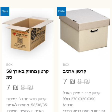
היה:
הוא:
23 ₪.
29 ₪.
Sale!
Sale!
BOX
BOX
קרטון ארכיב
קרטון מחוזק באורך 58
סמ
המחיר
המחיר
7
₪
9
₪
המחיר
המ
7
₪
8
₪
המקורי
הנוכחי
קרטון ארכיב מצוין בגודל
המקורי
הנ
היה:
הוא:
270X320X390 כולל
קרטון חדש חד גלי במידות
היה:
הו
מכסה!
58/36/35. מתאים לאריזת
7 ₪.
9 ₪.
הקרטון מותאם בדיוק מירבי
בגדים, צעצועים, מצעים,