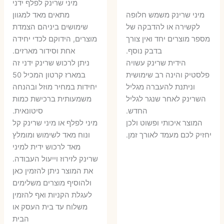
מיני שרינק לפלף ידני
המקורי
הנוכחי
היה:
הו
​מיני שרינק משמש חלופה
מתאים מאד למגוון
היה:
הוא:
לקשירה או להדבקה של
שימושים ביניהם הצמדת
6 ₪.
8 ₪.
מספר מוצרים יחד ואין צורך
מוצרים, הידוקם לכדי יחידה
11 ₪.
13 ₪.
בדבק נוסף.
אחת וסידור מארזים.
הידית שרינק עשויה
ניתן לרכוש שרינק ידני זה
פלסטיק והינה רב שימושית
במארז קרטון המכיל 50
וניתנת להעברה מגליל
יחידות במחיר מוזל ובהנחה
השרינק לאחר שנגר לגליל
משמעותית ברכישת כמות
החדש.
סיטונאית.
המוצר איכותי ופשוט ולכן
מיני לפלף או מיני שרינק קל
יחזיק לכם מעמד לאורך זמן.
ונוח מאד לשימוש ומומלץ
מאד לרכוש ידית למיני
שרינק לזירוז וייעול העבודה.
את המוצר ניתן להזמין כאן
ולהוסיף מוצרים משלימים
לעגלת הקניות ואף להזמין
משלוח עד בית העסק או
הבית