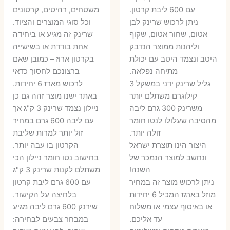
היה:
הוא:
היה:
הו
עם 600 ליבת קרטון.
משטחים, רהיטים, קרטונים
7 ₪.
55 ₪.
27 ₪.
35 ₪.
ניתן לרכוש שרינק לבן
וכל סוגי המוצרים והציוד.
אטום, שחור אטום, שקוף
שרינק זה מגיע או ביחידה
וליהנות ממוצר הנדבק
אחת בודדת או בשישייה
היטב ונצמד היטב עם יכולת
בקרטון ארוז – כמובן שאם
מתיחה נפלאה.
ברצונכם לחסוך כדאי
גליל שרינק ידני במשקל 3
לרכוש מארז 6 יחידות.
קילוגרם משתלם יותר
באתר ישנו מוצר זהה גם כן
משרינק 300 גרם ליבה
ניילון נצמד שרינק 3 ק"ג אך
מהסיבה שעלולו לנטו חומר
עם ליבה 600 גרם במחיר
זולה יותר.
זול יותר למרות שליבת
היצור הינו תוצרת ישראל
הקרטון בו עבה יותר.
ונחשב למוצר הנמכר של
בחישוב נטו חומר ניילון הכי
השנה!
משתלם לקנות שרינק 3 ק"ג
ניתן לרכוש מוצר זה במחיר
עם 600 גרם ליבת קרטון
מוזל בארגז המכיל 6 יחידות
בלחיצה על הקישור.
או באיסוף עצמי או משלוח
שירנק 600 גרם ליבה מגיע
עד אליכם.
במבחר צבעים לבחירה: