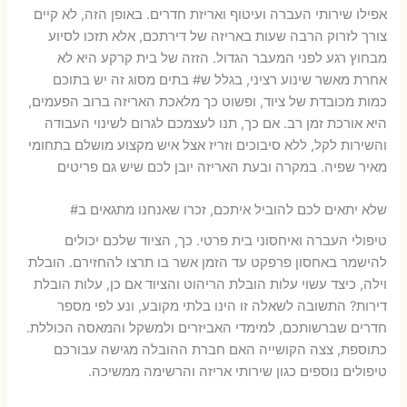
אפילו שירותי העברה ועיטוף ואריזת חדרים. באופן הזה, לא קיים
צורך לזרוק הרבה שעות באריזה של דירתכם, אלא תזכו לסיוע
מבחוץ רגע לפני המעבר הגדול. הזזה של בית קרקע היא לא
אחרת מאשר שינוע רציני, בגלל ש# בתים מסוג זה יש בתוכם
כמות מכובדת של ציוד, ופשוט כך מלאכת האריזה ברוב הפעמים,
היא אורכת זמן רב. אם כך, תנו לעצמכם לגרום לשינוי העבודה
והשירות לקל, ללא סיבוכים וזריז אצל איש מקצוע מושלם בתחומי
מאיר שפיה. במקרה ובעת האריזה יובן לכם שיש גם פריטים
שלא יתאים לכם להוביל איתכם, זכרו שאנחנו מתגאים ב#
טיפולי העברה ואיחסוני בית פרטי. כך, הציוד שלכם יכולים
להישמר באחסון פרפקט עד הזמן אשר בו תרצו להחזירם. הובלת
וילה, כיצד עשוי עלות הובלת הריהוט והציוד אם כן, עלות הובלת
דירות? התשובה לשאלה זו הינו בלתי מקובע, ונע לפי מספר
חדרים שברשותכם, למימדי האביזרים ולמשקל והמאסה הכוללת.
כתוספת, צצה הקושייה האם חברת ההובלה מגישה עבורכם
טיפולים נוספים כגון שירותי אריזה והרשימה ממשיכה.