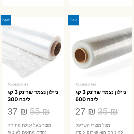
Sale!
Sale!
Accessories
Accessories
ניילון נצמד שרינק 3 קג
ניילון נצמד שרינק 3 קג
ליבה 600
ליבה 300
המחיר
המחיר
המחיר
המ
37
₪
55
₪
27
₪
35
₪
המקורי
הנוכחי
המקורי
הנ
מכל מוצרי השרינק
מוצר בעל יכולת מתיחה
למיניהם הוא שירנק 3 ק"ג
נהדר, מתאים לעיטוף