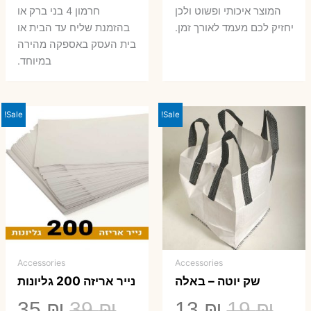
המוצר איכותי ופשוט ולכן
חרמון 4 בני ברק או
יחזיק לכם מעמד לאורך זמן.
בהזמנת שליח עד הבית או
בית העסק באספקה מהירה
במיוחד.
Sale!
Sale!
Accessories
Accessories
שק יוטה – באלה
נייר אריזה 200 גליונות
המחיר
המחיר
המחיר
המ
35
₪
39
₪
13
₪
19
₪