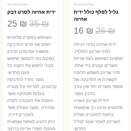
Accessories
Accessories
גליל לפלף כולל ידית
ידית אחיזה לסרט דבק
אחיזה
המחיר
המ
25
₪
35
₪
המחיר
המחיר
16
₪
26
₪
המקורי
הנ
השימוש באקדח סלוטייפ
המקורי
הנוכחי
היה:
הו
ידית אחיזה נוחה ויעילה
חותך את סרט ההדבקה
היה:
הוא:
למיני שרינק (לפלף).
ומשאיר את סרט הדבק
5 ₪.
35 ₪.
מתאים לשימוש בעת אריזת
במקום נוח להמשך שימוש
16 ₪.
26 ₪.
מוצרים קטנים ביד אחת.
מבלי לחפש את הקצה כל
​מיני שרינק משמש חלופה
פעם מחדש.
לקשירה או להדבקה של
מוצר נהדר להדבקת
מספר מוצרים יחד ואין צורך
קרטונים, לאריזה וכל מטרה
בדבק נוסף.
בעלות מצחיקה אשר
הידית שרינק עשויה
הופכת את העבודה לקלה
פלסטיק והינה רב שימושית
ומהירה -מוצר מומלץ מאד
וניתנת להעברה מגליל
לעוברים דירה.
השרינק לאחר שנגר לגליל
ניתן להגיע לאסוף עצמאית
החדש.
מחנות חומרי אריזה ברחוב