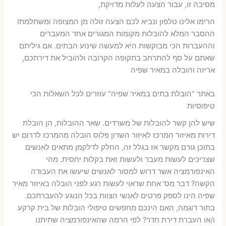
מסיבה זו, עבור הצעה לעלות מדויקת,
הרימו אלינו טלפון ונביא לכם הצעה זולה מן המצופה ומשתלמת!
ההסבר המלא להובלות מקומות המגורים אחד המעברים
וההעברות הכי מבוקשות היא למעשה שינוע הבתים. אם גיליתם
שאתם על סף להתרחב בתקופה הקרובה ולהוביל את דירתכם,
אריזה והובלה במאיר שפיה
באתר "הובלת בתים במאיר שפיה" עוזרים לכל השאלות הכי
טיפוסיות
שיש להן קשר להובלות של משרדים. שאר ההובלות, הן הובלת
דירות מאיזור המרכז לאיזור השרון פלוס הובלה מהמרכז לדרום יש
בתוכן גורם מקשר אז בגלל זה, החלק לדלקמן מתאים לאנשים
שצריכים לעשות מעבר ולעשות זאת בקלות יחסית. מהי
האינפורמציה אשר דרוש למסור לאנשים שיעשו את העבודה
הקשה? דבר מס' אחת שראוי לעשות רגע לפני הובלה באיזור מאיר
שפיה הינו לספק פרטים לאנשי הצוות בכל הנוגע להעברתכם.
בתור דוגמה, האם הינכם מחפשים טיפולי הובלות של בית קרקע
ו/או העברת דירת חדר? לפי הרמה שהאינפורמציה שתיתנו