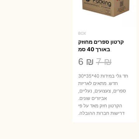
BOX
קרטון ספרים מחוזק
באורך 40 סמ
המחיר
המחיר
6
₪
7
₪
המקורי
הנוכחי
חד גלי במידות 40*35*30
היה:
הוא:
חדש. מתאים לאריזת
ספרים, צעצועים, נעליים,
6 ₪.
7 ₪.
אביזרים שונים.
הקרטון חזק מאד על פי
דרישות חברות ההובלה.