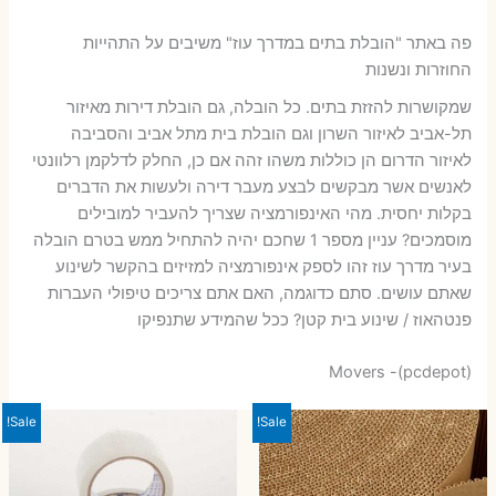
פה באתר "הובלת בתים במדרך עוז" משיבים על התהייות
החוזרות ונשנות
שמקושרות להזזת בתים. כל הובלה, גם הובלת דירות מאיזור
תל-אביב לאיזור השרון וגם הובלת בית מתל אביב והסביבה
לאיזור הדרום הן כוללות משהו זהה אם כן, החלק לדלקמן רלוונטי
לאנשים אשר מבקשים לבצע מעבר דירה ולעשות את הדברים
בקלות יחסית. מהי האינפורמציה שצריך להעביר למובילים
מוסמכים? עניין מספר 1 שחכם יהיה להתחיל ממש בטרם הובלה
בעיר מדרך עוז זהו לספק אינפורמציה למזיזים בהקשר לשינוע
שאתם עושים. סתם כדוגמה, האם אתם צריכים טיפולי העברות
פנטהאוז / שינוע בית קטן? ככל שהמידע שתנפיקו
Movers -(pcdepot)
Sale!
Sale!