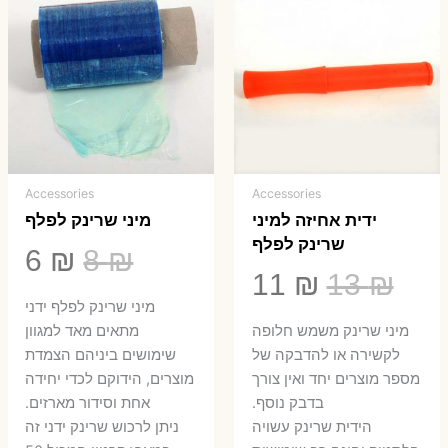
Accessories
Accessories
ידית אחיזה למיני
מיני שרינק לפלף
שרינק לפלף
המחיר
המ
6
₪
8
₪
המחיר
המחיר
11
₪
13
₪
המקורי
הנ
מיני שרינק לפלף ידני
המקורי
הנוכחי
היה:
הו
​מיני שרינק משמש חלופה
מתאים מאד למגוון
היה:
הוא:
לקשירה או להדבקה של
שימושים ביניהם הצמדת
6 ₪.
8 ₪.
מספר מוצרים יחד ואין צורך
מוצרים, הידוקם לכדי יחידה
11 ₪.
13 ₪.
בדבק נוסף.
אחת וסידור מארזים.
הידית שרינק עשויה
ניתן לרכוש שרינק ידני זה