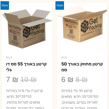
Sale!
Sale!
BOX
BOX
קרטון מחוזק באורך 50
קרטון באורך 55 סמ דו
סמ
גלי
המחיר
המחיר
המחיר
המ
7
₪
10
₪
6
₪
8
₪
המקורי
הנוכחי
המקורי
הנ
קרטון חד גלי במידות
קרטון דו גלי גדול במידות
היה:
הוא:
היה:
הו
50*35*35 חדש. מתאים
55*35*30 חדש.
לאריזת בגדים, צעצועים,
מתאים לאריזת צלחות,
7 ₪.
10 ₪.
6 ₪.
8 ₪.
מצעים, נעליים, אביזרים
כוסות, כלי מטבח, ספרים