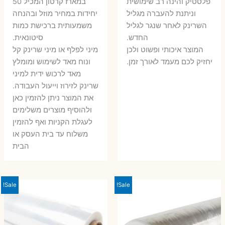
פלסטיק והינה רב שימושית
במארז קרטון המכיל 50
וניתנת להעברה מגליל
יחידות במחיר מוזל ובהנחה
השרינק לאחר שנגר לגליל
משמעותית ברכישת כמות
החדש.
סיטונאית.
המוצר איכותי ופשוט ולכן
מיני לפלף או מיני שרינק קל
יחזיק לכם מעמד לאורך זמן.
ונוח מאד לשימוש ומומלץ
מאד לרכוש ידית למיני
שרינק לזירוז וייעול העבודה.
את המוצר ניתן להזמין כאן
ולהוסיף מוצרים משלימים
לעגלת הקניות ואף להזמין
משלוח עד בית העסק או
הבית
Sale!
Sale!