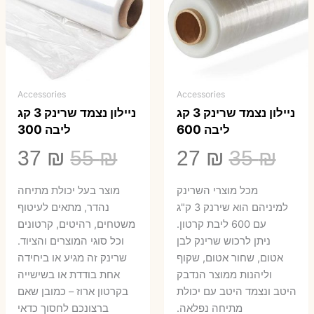
Accessories
Accessories
ניילון נצמד שרינק 3 קג
ניילון נצמד שרינק 3 קג
ליבה 600
ליבה 300
המחיר
המחיר
המחיר
המ
37
₪
55
₪
27
₪
35
₪
המקורי
הנוכחי
המקורי
הנ
מכל מוצרי השרינק
מוצר בעל יכולת מתיחה
היה:
הוא:
היה:
הו
למיניהם הוא שירנק 3 ק"ג
נהדר, מתאים לעיטוף
עם 600 ליבת קרטון.
משטחים, רהיטים, קרטונים
7 ₪.
55 ₪.
27 ₪.
35 ₪.
ניתן לרכוש שרינק לבן
וכל סוגי המוצרים והציוד.
אטום, שחור אטום, שקוף
שרינק זה מגיע או ביחידה
וליהנות ממוצר הנדבק
אחת בודדת או בשישייה
היטב ונצמד היטב עם יכולת
בקרטון ארוז – כמובן שאם
מתיחה נפלאה.
ברצונכם לחסוך כדאי