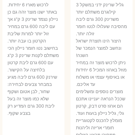
גליל שרינק ידני במשקל 3
לרכוש מארז 6 יחידות.
קילוגרם משתלם יותר
באתר ישנו מוצר זהה גם כן
משרינק 300 גרם ליבה
ניילון נצמד שרינק 3 ק"ג אך
מהסיבה שעלולו לנטו חומר
עם ליבה 600 גרם במחיר
זולה יותר.
זול יותר למרות שליבת
היצור הינו תוצרת ישראל
הקרטון בו עבה יותר.
ונחשב למוצר הנמכר של
בחישוב נטו חומר ניילון הכי
השנה!
משתלם לקנות שרינק 3 ק"ג
ניתן לרכוש מוצר זה במחיר
עם 600 גרם ליבת קרטון
מוזל בארגז המכיל 6 יחידות
בלחיצה על הקישור.
או באיסוף עצמי או משלוח
שירנק 600 גרם ליבה מגיע
עד אליכם.
במבחר צבעים לבחירה:
מוצרים נוספים ומשלימים
שחור, לבן אטום ושקוף
שככל הנראה יעניינו אתכם
שלא כמו מוצר זה בעל
הם ארגז סרט דבק, קרטון
ליבת 300 גרם המדיע רק
גלי, גליל ניילון בועות ועוד.
בצבע שקוף.
מומלץ להכנס לקטוגריית
חומרי אריזה וליהנות
ממחירי מבצע הזולים