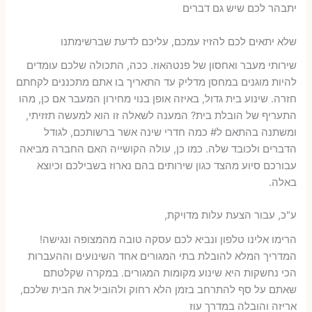
יתבהר לכם שיש גם דברים
שלא יתאים לכם להזיז עמכם, עליכם לדעת שברשימתנו
שירותי מעבר ואחסון של פנטהאוז. ככה, התכולה שלכם עומדים
להיות מוגנים במחסן מדליק עד התאריך בו אתם מתכננים לקחתם
חזרה. שינוע בית גדול, באיזה אופן בנוי מחירון המעבר אם כן, מהו
התעריף של הובלת בית? המענה לשאלה זו הוא למעשה תזזיתי,
ומשתנה בהתאם ל# כמה חדרי שינה אשר ברשותכם, לגודל
הדברים ולכובד שלה. כמו כן, עולה הקושייה האם החברה מביאה
עבורכם סיוע מהצד כגון שירותים בהם נארוז בשבילכם וכיוצא
באלה.
ע"כ, עבור הצעת עלות מדויקת,
הרימו אלינו טלפון ונביא לכם עסקה טובה מהמצופה ונגישה!
המדריך המלא להובלת בתי המגורים אחד השינועים וההעברות
הכי נחשקות היא שינוע מקומות המגורים. במקרה שקלטתם
שאתם על סף להתרחב בזמן הלא רחוק ולהוביל את הבית שלכם,
אריזה והובלה במדרך עוז