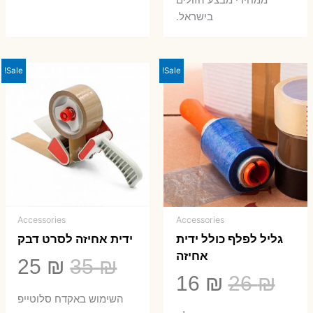
בישראל.
Sale!
Sale!
Accessories
Accessories
גליל לפלף כולל ידית
ידית אחיזה לסרט דבק
אחיזה
המחיר
המ
25
₪
35
₪
המחיר
המחיר
16
₪
26
₪
המקורי
הנ
השימוש באקדח סלוטייפ
המקורי
הנוכחי