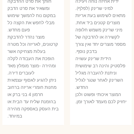
היה:
הו
ידית אחיזה נוחה ויעילה
חותך את סרט ההדבקה
היה:
הוא:
למיני שרינק (לפלף).
ומשאיר את סרט הדבק
5 ₪.
35 ₪.
מתאים לשימוש בעת אריזת
במקום נוח להמשך שימוש
16 ₪.
26 ₪.
מוצרים קטנים ביד אחת.
מבלי לחפש את הקצה כל
​מיני שרינק משמש חלופה
פעם מחדש.
לקשירה או להדבקה של
מוצר נהדר להדבקת
מספר מוצרים יחד ואין צורך
קרטונים, לאריזה וכל מטרה
בדבק נוסף.
בעלות מצחיקה אשר
הידית שרינק עשויה
הופכת את העבודה לקלה
פלסטיק והינה רב שימושית
ומהירה -מוצר מומלץ מאד
וניתנת להעברה מגליל
לעוברים דירה.
השרינק לאחר שנגר לגליל
ניתן להגיע לאסוף עצמאית
החדש.
מחנות חומרי אריזה ברחוב
המוצר איכותי ופשוט ולכן
חרמון 4 בני ברק או
יחזיק לכם מעמד לאורך זמן.
בהזמנת שליח עד הבית או
בית העסק באספקה מהירה
במיוחד.