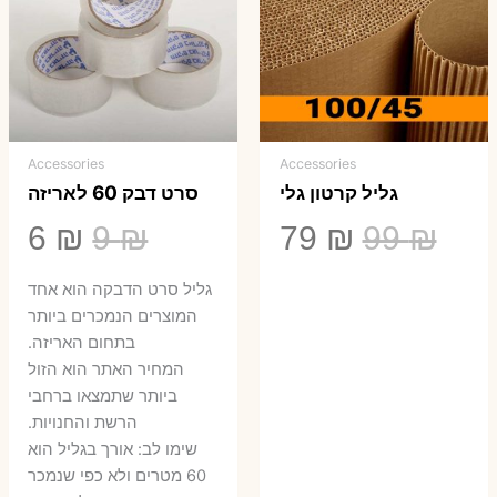
Accessories
Accessories
גליל קרטון גלי
סרט דבק 60 לאריזה
המחיר
המחיר
המחיר
המ
6
₪
9
₪
79
₪
99
₪
המקורי
הנוכחי
המקורי
הנ
גליל סרט הדבקה הוא אחד
היה:
הוא:
היה:
הו
המוצרים הנמכרים ביותר
בתחום האריזה.
6 ₪.
9 ₪.
79 ₪.
99 ₪.
המחיר האתר הוא הזול
ביותר שתמצאו ברחבי
הרשת והחנויות.
שימו לב: אורך בגליל הוא
60 מטרים ולא כפי שנמכר