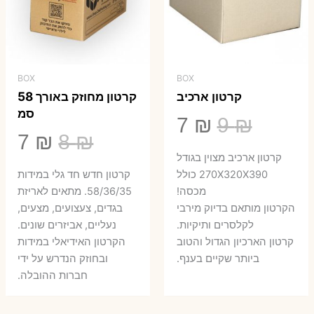
BOX
BOX
קרטון ארכיב
קרטון מחוזק באורך 58
סמ
המחיר
המחיר
7
₪
9
₪
המחיר
המ
7
₪
8
₪
המקורי
הנוכחי
קרטון ארכיב מצוין בגודל
המקורי
הנ
היה:
הוא:
270X320X390 כולל
קרטון חדש חד גלי במידות
היה:
הו
מכסה!
58/36/35. מתאים לאריזת
7 ₪.
9 ₪.
הקרטון מותאם בדיוק מירבי
בגדים, צעצועים, מצעים,
7 ₪.
8 ₪.
לקלסרים ותיקיות.
נעליים, אביזרים שונים.
קרטון הארכיון הגדול והטוב
הקרטון האידיאלי במידות
ביותר שקיים בענף.
ובחוזק הנדרש על ידי
חברות ההובלה.