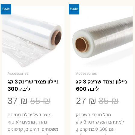
Sale!
Sale!
Accessories
Accessories
ניילון נצמד שרינק 3 קג
ניילון נצמד שרינק 3 קג
ליבה 600
ליבה 300
המחיר
המחיר
המחיר
המ
37
₪
55
₪
27
₪
35
₪
המקורי
הנוכחי
המקורי
הנ
מכל מוצרי השרינק
מוצר בעל יכולת מתיחה
היה:
הוא:
היה:
הו
למיניהם הוא שירנק 3 ק"ג
נהדר, מתאים לעיטוף
עם 600 ליבת קרטון.
משטחים, רהיטים, קרטונים