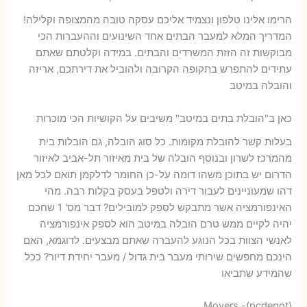
הרימו אלינו טלפון ונצמיד אליכם עסקה טובה מהמצופה וקלילה!
המדריך המלא למעבר הבתים אחד השינועים וההעברות הכי
מבוקשות זה הזזת המשרדים והבתים. במידה וקלטתם שאתם
עתידים להתפרש בתקופה הקרובה ולהוביל את דירתכם, אריזה
והובלה במיטב
כאן ב"הובלת בתים במיטב" משיבים על הקושיות הכי מוכרות
בעלות קשר להובלת מקומות. כל סוג הובלה, גם הובלות בית
מהמרכז לשרון ובנוסף הובלה של בית מאיזור תל-אביב לאיזור
הדרום יש בתוכן משהו דומה על-כן החומר לדלקמן תואם לכל מאן
דהו שמעוניינים לעבור דירה ולטפל בעסק בקלות רבה. מהי
האינפורמציה אשר מתבקש לספק למובילים? דבר מס' 1 שחכם
יהיה לקיים ממש טרם הובלה במיטב הוא לספק אינפורמציה
לאנשי הצוות בכל הנוגע להעברה שאתם מבצעים. לדוגמא, האם
הינכם מחפשים שירותי מעבר בית גדול / מעבר יחידת דיור? ככל
שהמידע שתביאו
Movers -(pcdepot)