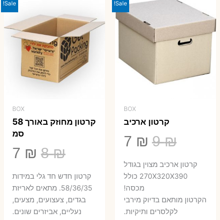
23 ₪.
29 ₪.
Sale!
Sale!
BOX
BOX
קרטון ארכיב
קרטון מחוזק באורך 58
סמ
המחיר
המחיר
7
₪
9
₪
המחיר
המ
7
₪
8
₪
המקורי
הנוכחי
קרטון ארכיב מצוין בגודל
המקורי
הנ
היה:
הוא:
270X320X390 כולל
קרטון חדש חד גלי במידות
היה:
הו
מכסה!
58/36/35. מתאים לאריזת
7 ₪.
9 ₪.
הקרטון מותאם בדיוק מירבי
בגדים, צעצועים, מצעים,
7 ₪.
8 ₪.
לקלסרים ותיקיות.
נעליים, אביזרים שונים.