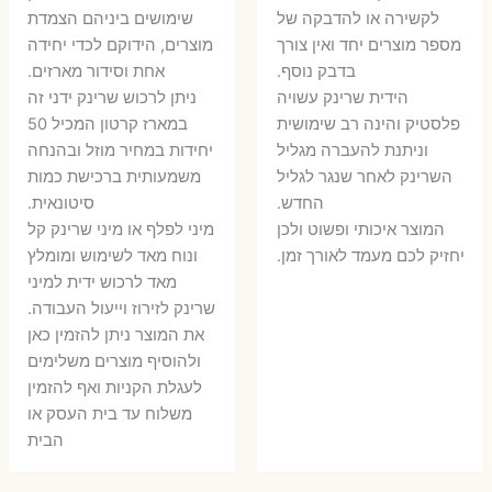
היה:
הוא:
לקשירה או להדבקה של
שימושים ביניהם הצמדת
6 ₪.
8 ₪.
מספר מוצרים יחד ואין צורך
מוצרים, הידוקם לכדי יחידה
11 ₪.
13 ₪.
בדבק נוסף.
אחת וסידור מארזים.
הידית שרינק עשויה
ניתן לרכוש שרינק ידני זה
פלסטיק והינה רב שימושית
במארז קרטון המכיל 50
וניתנת להעברה מגליל
יחידות במחיר מוזל ובהנחה
השרינק לאחר שנגר לגליל
משמעותית ברכישת כמות
החדש.
סיטונאית.
המוצר איכותי ופשוט ולכן
מיני לפלף או מיני שרינק קל
יחזיק לכם מעמד לאורך זמן.
ונוח מאד לשימוש ומומלץ
מאד לרכוש ידית למיני
שרינק לזירוז וייעול העבודה.
את המוצר ניתן להזמין כאן
ולהוסיף מוצרים משלימים
לעגלת הקניות ואף להזמין
משלוח עד בית העסק או
הבית