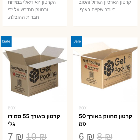
קרטון הארכיון הגדול והטוב
הקרטון האידיאלי במידות
ביותר שקיים בענף.
ובחוזק הנדרש על ידי
חברות ההובלה.
Sale!
Sale!
BOX
BOX
קרטון מחוזק באורך 50
קרטון באורך 55 סמ דו
סמ
גלי
המחיר
המחיר
המחיר
המ
7
₪
10
₪
6
₪
8
₪