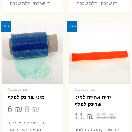
8 ₪.
33 ₪.
50 ₪.
66 ₪.
דו שכבתי ותלת שכבתי.
דו שכבתי ותלת שכבתי.
Sale!
Sale!
Accessories
Accessories
ידית אחיזה למיני
מיני שרינק לפלף
שרינק לפלף
המחיר
המ
6
₪
8
₪
המחיר
המחיר
11
₪
13
₪
המקורי
הנ
מיני שרינק לפלף ידני
המקורי
הנוכחי
היה:
הו
​מיני שרינק משמש חלופה
מתאים מאד למגוון