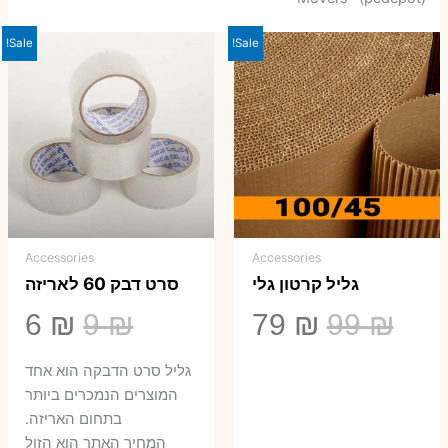
Sale!
Sale!
Accessories
Accessories
גליל קרטון גלי
סרט דבק 60 לאריזה
המחיר
המחיר
המחיר
המ
6
₪
9
₪
79
₪
99
₪
המקורי
הנוכחי
המקורי
הנ
גליל סרט הדבקה הוא אחד
היה:
הוא:
היה:
הו
המוצרים הנמכרים ביותר
בתחום האריזה.
6 ₪.
9 ₪.
79 ₪.
99 ₪.
המחיר האתר הוא הזול