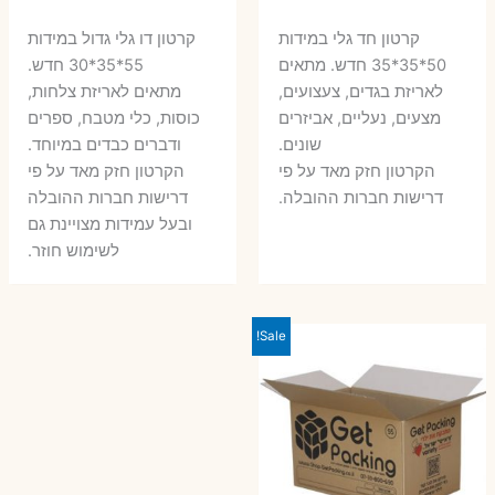
המקורי
הנוכחי
המקורי
הנ
קרטון חד גלי במידות
קרטון דו גלי גדול במידות
היה:
הוא:
היה:
הו
50*35*35 חדש. מתאים
55*35*30 חדש.
לאריזת בגדים, צעצועים,
מתאים לאריזת צלחות,
7 ₪.
10 ₪.
6 ₪.
8 ₪.
מצעים, נעליים, אביזרים
כוסות, כלי מטבח, ספרים
שונים.
ודברים כבדים במיוחד.
הקרטון חזק מאד על פי
הקרטון חזק מאד על פי
דרישות חברות ההובלה.
דרישות חברות ההובלה
ובעל עמידות מצויינת גם
לשימוש חוזר.
Sale!