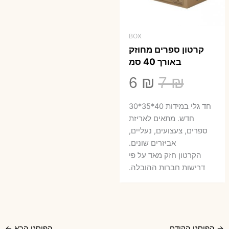
BOX
קרטון ספרים מחוזק
באורך 40 סמ
המחיר
המחיר
6
₪
7
₪
המקורי
הנוכחי
חד גלי במידות 40*35*30
היה:
הוא:
חדש. מתאים לאריזת
ספרים, צעצועים, נעליים,
6 ₪.
7 ₪.
אביזרים שונים.
הקרטון חזק מאד על פי
דרישות חברות ההובלה.
→
הפוסט הקודם
הפוסט הבא
←