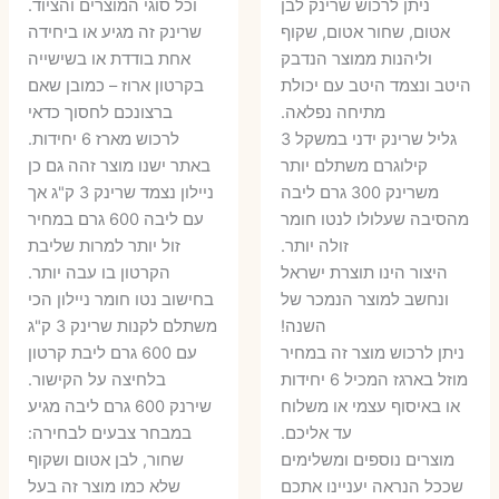
7 ₪.
55 ₪.
27 ₪.
35 ₪.
ניתן לרכוש שרינק לבן
וכל סוגי המוצרים והציוד.
אטום, שחור אטום, שקוף
שרינק זה מגיע או ביחידה
וליהנות ממוצר הנדבק
אחת בודדת או בשישייה
היטב ונצמד היטב עם יכולת
בקרטון ארוז – כמובן שאם
מתיחה נפלאה.
ברצונכם לחסוך כדאי
גליל שרינק ידני במשקל 3
לרכוש מארז 6 יחידות.
קילוגרם משתלם יותר
באתר ישנו מוצר זהה גם כן
משרינק 300 גרם ליבה
ניילון נצמד שרינק 3 ק"ג אך
מהסיבה שעלולו לנטו חומר
עם ליבה 600 גרם במחיר
זולה יותר.
זול יותר למרות שליבת
היצור הינו תוצרת ישראל
הקרטון בו עבה יותר.
ונחשב למוצר הנמכר של
בחישוב נטו חומר ניילון הכי
השנה!
משתלם לקנות שרינק 3 ק"ג
ניתן לרכוש מוצר זה במחיר
עם 600 גרם ליבת קרטון
מוזל בארגז המכיל 6 יחידות
בלחיצה על הקישור.
או באיסוף עצמי או משלוח
שירנק 600 גרם ליבה מגיע
עד אליכם.
במבחר צבעים לבחירה:
מוצרים נוספים ומשלימים
שחור, לבן אטום ושקוף
שככל הנראה יעניינו אתכם
שלא כמו מוצר זה בעל