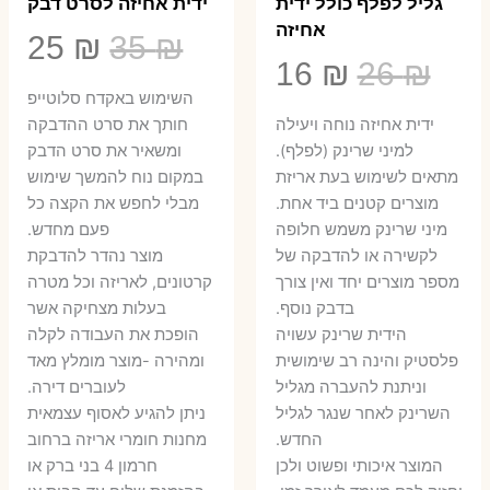
גליל לפלף כולל ידית
ידית אחיזה לסרט דבק
אחיזה
המחיר
המ
25
₪
35
₪
המחיר
המחיר
16
₪
26
₪
המקורי
הנ
השימוש באקדח סלוטייפ
המקורי
הנוכחי
היה:
הו
ידית אחיזה נוחה ויעילה
חותך את סרט ההדבקה
היה:
הוא:
למיני שרינק (לפלף).
ומשאיר את סרט הדבק
5 ₪.
35 ₪.
מתאים לשימוש בעת אריזת
במקום נוח להמשך שימוש
16 ₪.
26 ₪.
מוצרים קטנים ביד אחת.
מבלי לחפש את הקצה כל
​מיני שרינק משמש חלופה
פעם מחדש.
לקשירה או להדבקה של
מוצר נהדר להדבקת
מספר מוצרים יחד ואין צורך
קרטונים, לאריזה וכל מטרה
בדבק נוסף.
בעלות מצחיקה אשר
הידית שרינק עשויה
הופכת את העבודה לקלה
פלסטיק והינה רב שימושית
ומהירה -מוצר מומלץ מאד
וניתנת להעברה מגליל
לעוברים דירה.
השרינק לאחר שנגר לגליל
ניתן להגיע לאסוף עצמאית
החדש.
מחנות חומרי אריזה ברחוב
המוצר איכותי ופשוט ולכן
חרמון 4 בני ברק או