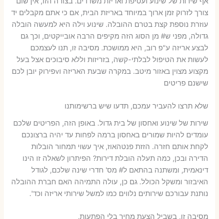
אף שירות של שינוע ועטיפת ואריזת משרדים. בצורה הזו, אין שום
צורך לזרוק זמן ארוך במיוחד באריזת הבית, אם כי אתם מקבלים יד
עוזרת נוספת קצת בטרם ההובלה. שינוע וילה היא למעשה הובלה
גדולה, מפני ש# מן הסוג הזה מקיפים הרבה אובייקטים, וכך גם
לבצע אריזה ע"פ רוב, היא ממושכת. מסיבה זו, תנו לעצמכם
לעשות את הטיפול לבלתי-קשה, בזריזות וללא סיבוכים אצל בעל
מקצוע מצוין באזור מיטב. במקרה שבעת האריזה וvפירוק יובן לכם
שישנם פריטים
שלא תרצו להעביר עמכם, תדעו שיש ברשימותנו
שירות של שינוע ואחסון של בית גדול. באופן הזה, הפריטים שלכם
עומדים להיות שמורים באחסון ברמה לפחות עד יהיה ברצונכם
לקחת אותם חזרה. הזזת פנטהאוז, איך עשוי תמחור הובלות
הדירה ובכן, כמה תעלה הובלת דירות? הפיתרון לשאלה זו הינו
דינאמית, ומשתנה בהתאם ל# מס' חדרי שינה שלכם, לגודל
האיבזור ומשקל הכולל. גם כן, עולה התמיהה האם חברת ההובלה
נותנת עבורכם שירותים נלווים כמו למשל שירותי אריזה וכד'.
מסיבה זו, בשביל הצעת מחיר בלי הפתעות,