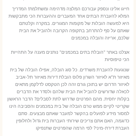
חייגו אלינו ונספק עבורכם המלצה מדהימה ומשתלמת! המדריך
המלא להעברת הבתים אחד המעברים וההעברות הכי מתבקשות
היא למעשה הובלות של מקומות המגורים. במקרה וקלטתם
שאתם על סף להתרחב בתקופה הקרובה ולהוביל את הבית
שלכם, אריזה והובלה במכמנים
אצלנו באתר "הובלת בתים במכמנים" נותנים מענה על התהייות
הכי טיפוסיות
שנוגעות להעברת משרדים. כל סוג הובלה, אפילו הובלה של בית
מאיזור ת"א לאיזור השרון פלוס הובלת דירות מאיזור תל-אביב
לאיזור הדרום יש בתוכן גורם זהה לכן הטקסט לדלקמן מתאים
לכאלה שדורשים להוביל את הבית שלהם ולסדר את הדברים
בקלות יחסית. מהם הפרטים שדרוש לתת לסבלים? הדבר הראשון
שקריטי לקיים ממש טרם הובלה של בית במכמנים והסביבה הינו
למסור מידע לפועלים בהקשר למעבר שאתם מבצעים. סתם
כדוגמה, האם אתם צריכים שירותי העברות בית גדול ולחלופין
העברת דירת-מיני? לפי הרמה שהפרטים שתנפיקו