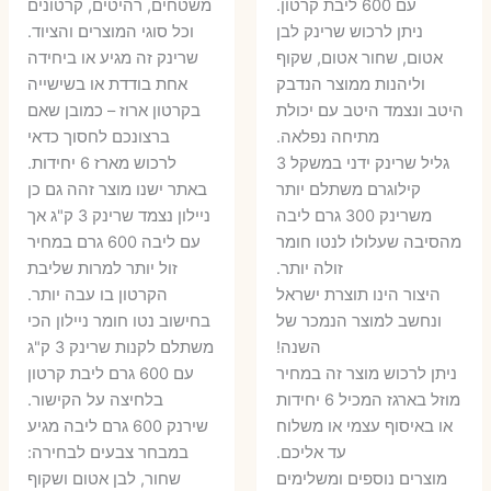
עם 600 ליבת קרטון.
משטחים, רהיטים, קרטונים
7 ₪.
55 ₪.
27 ₪.
35 ₪.
ניתן לרכוש שרינק לבן
וכל סוגי המוצרים והציוד.
אטום, שחור אטום, שקוף
שרינק זה מגיע או ביחידה
וליהנות ממוצר הנדבק
אחת בודדת או בשישייה
היטב ונצמד היטב עם יכולת
בקרטון ארוז – כמובן שאם
מתיחה נפלאה.
ברצונכם לחסוך כדאי
גליל שרינק ידני במשקל 3
לרכוש מארז 6 יחידות.
קילוגרם משתלם יותר
באתר ישנו מוצר זהה גם כן
משרינק 300 גרם ליבה
ניילון נצמד שרינק 3 ק"ג אך
מהסיבה שעלולו לנטו חומר
עם ליבה 600 גרם במחיר
זולה יותר.
זול יותר למרות שליבת
היצור הינו תוצרת ישראל
הקרטון בו עבה יותר.
ונחשב למוצר הנמכר של
בחישוב נטו חומר ניילון הכי
השנה!
משתלם לקנות שרינק 3 ק"ג
ניתן לרכוש מוצר זה במחיר
עם 600 גרם ליבת קרטון
מוזל בארגז המכיל 6 יחידות
בלחיצה על הקישור.
או באיסוף עצמי או משלוח
שירנק 600 גרם ליבה מגיע
עד אליכם.
במבחר צבעים לבחירה:
מוצרים נוספים ומשלימים
שחור, לבן אטום ושקוף