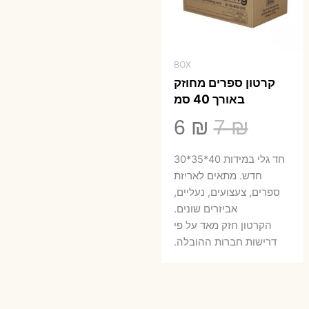
BOX
קרטון ספרים מחוזק
באורך 40 סמ
המחיר
המחיר
6
₪
7
₪
המקורי
הנוכחי
חד גלי במידות 40*35*30
היה:
הוא:
חדש. מתאים לאריזת
ספרים, צעצועים, נעליים,
6 ₪.
7 ₪.
אביזרים שונים.
הקרטון חזק מאד על פי
דרישות חברות ההובלה.