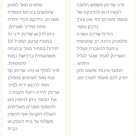
המקורי
הנוכחי
היה:
הו
​מיני שרינק משמש חלופה
מתאים מאד למגוון
היה:
הוא:
לקשירה או להדבקה של
שימושים ביניהם הצמדת
6 ₪.
8 ₪.
מספר מוצרים יחד ואין צורך
מוצרים, הידוקם לכדי יחידה
11 ₪.
13 ₪.
בדבק נוסף.
אחת וסידור מארזים.
הידית שרינק עשויה
ניתן לרכוש שרינק ידני זה
פלסטיק והינה רב שימושית
במארז קרטון המכיל 50
וניתנת להעברה מגליל
יחידות במחיר מוזל ובהנחה
השרינק לאחר שנגר לגליל
משמעותית ברכישת כמות
החדש.
סיטונאית.
המוצר איכותי ופשוט ולכן
מיני לפלף או מיני שרינק קל
יחזיק לכם מעמד לאורך זמן.
ונוח מאד לשימוש ומומלץ
מאד לרכוש ידית למיני
שרינק לזירוז וייעול העבודה.
את המוצר ניתן להזמין כאן
ולהוסיף מוצרים משלימים
לעגלת הקניות ואף להזמין
משלוח עד בית העסק או
הבית