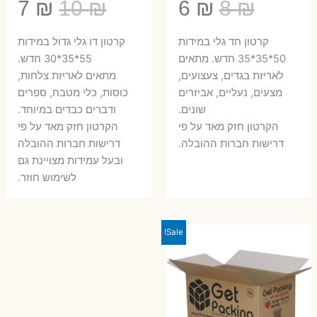
המחיר
המחיר
המחיר
המ
7
₪
10
₪
6
₪
8
₪
המקורי
הנוכחי
המקורי
הנ
קרטון חד גלי במידות
קרטון דו גלי גדול במידות
היה:
הוא:
היה:
הו
50*35*35 חדש. מתאים
55*35*30 חדש.
לאריזת בגדים, צעצועים,
מתאים לאריזת צלחות,
7 ₪.
10 ₪.
6 ₪.
8 ₪.
מצעים, נעליים, אביזרים
כוסות, כלי מטבח, ספרים
שונים.
ודברים כבדים במיוחד.
הקרטון חזק מאד על פי
הקרטון חזק מאד על פי
דרישות חברות ההובלה.
דרישות חברות ההובלה
ובעל עמידות מצויינת גם
לשימוש חוזר.
Sale!