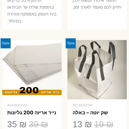
המוצר איכותי ופשוט ולכן
חרמון 4 בני ברק או
יחזיק לכם מעמד לאורך זמן.
בהזמנת שליח עד הבית או
בית העסק באספקה מהירה
במיוחד.
Sale!
Sale!
Accessories
Accessories
שק יוטה – באלה
נייר אריזה 200 גליונות
המחיר
המחיר
המחיר
המ
35
₪
39
₪
13
₪
19
₪