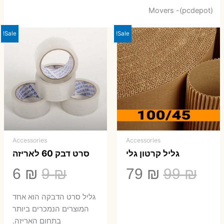
Movers -(pcdepot)
Sale!
Sale!
Accessories
Accessories
גליל קרטון גלי
סרט דבק 60 לאריזה
המחיר
המחיר
המחיר
המ
6
₪
9
₪
79
₪
99
₪
המקורי
הנוכחי
המקורי
הנ
גליל סרט הדבקה הוא אחד
היה:
הוא:
היה:
הו
המוצרים הנמכרים ביותר
בתחום האריזה.