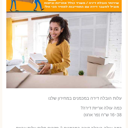
עלות הובלה דירה במכמנים במחירון שלנו
כמה עולה אריזת דירה​?
16-38 ש"ח (פר ארגז)