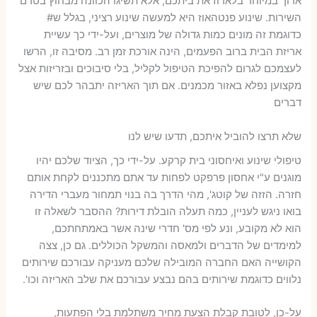
ארוך במיוחד בלארוז את ביתכם, אלא תשיגו הכוונה מבחוץ בטרם
השירות. שינוע פנטהאוז היא למעשה שינוע רציני, בגלל ש#
כדוגמת זה מונים כמות גדולה של מוצרים, ועל-ידי כך עשיית
אריזת הבית ברוב הפעמים, הינה אורכת זמן רב. מסיבה זו, הרשו
לעצמכם לגרום להפיכת הטיפול לקליל, בלי סיבוכים ובזריזות אצל
מקצוען נפלא באזור מכמנים. אם תוך האריזה יתבהר לכם שיש
דברים
שלא תרצו להוביל איתכם, תדעו שיש לנו
טיפולי שינוע ואיחסוני בית קרקע. על-ידי כך, הציוד שלכם יהיו
מוגנים ע"י אחסון פרפקט לפחות עד אתם מתכננים לקחת אותם
חזרה. הזזה של קוטג', מהי הדרך בה בנוי תמחור מעברי הדירה
בואו ניגש לעניין, כמה תעלה הובלת דירות? ההסבר לשאלה זו
הוא לא מקובע, ונע לפי מס' חדרי שינה אשר באמתחתכם,
למימדים של הדברים ולמאסה והמשקל הכוללים. גם כן, צצה
הקושייה האם החברה המובילה שלכם מעניקה עבורכם שירותים
נלווים כדוגמת שירותים בהם נבצע עבורכם את שלב האריזה וכו'.
על-כן, לטובת קבלת הצעת מחיר משתלמת בלי הפתעות,