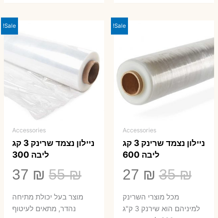
Sale!
Sale!
Accessories
Accessories
ניילון נצמד שרינק 3 קג
ניילון נצמד שרינק 3 קג
ליבה 600
ליבה 300
המחיר
המחיר
המחיר
המ
37
₪
55
₪
27
₪
35
₪
המקורי
הנוכחי
המקורי
הנ
מכל מוצרי השרינק
מוצר בעל יכולת מתיחה
היה:
הוא:
היה:
הו
למיניהם הוא שירנק 3 ק"ג
נהדר, מתאים לעיטוף