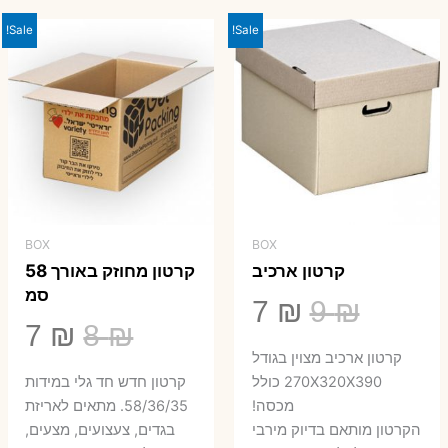
23 ₪.
29 ₪.
Sale!
Sale!
BOX
BOX
קרטון ארכיב
קרטון מחוזק באורך 58
סמ
המחיר
המחיר
7
₪
9
₪
המחיר
המ
7
₪
8
₪
המקורי
הנוכחי
קרטון ארכיב מצוין בגודל
המקורי
הנ
היה:
הוא:
270X320X390 כולל
קרטון חדש חד גלי במידות
היה:
הו
מכסה!
58/36/35. מתאים לאריזת
7 ₪.
9 ₪.
הקרטון מותאם בדיוק מירבי
בגדים, צעצועים, מצעים,