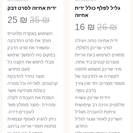
גליל לפלף כולל ידית
ידית אחיזה לסרט דבק
אחיזה
המחיר
המ
25
₪
35
₪
המחיר
המחיר
16
₪
26
₪
המקורי
הנ
השימוש באקדח סלוטייפ
המקורי
הנוכחי
היה:
הו
ידית אחיזה נוחה ויעילה
חותך את סרט ההדבקה
היה:
הוא:
למיני שרינק (לפלף).
ומשאיר את סרט הדבק
5 ₪.
35 ₪.
מתאים לשימוש בעת אריזת
במקום נוח להמשך שימוש
16 ₪.
26 ₪.
מוצרים קטנים ביד אחת.
מבלי לחפש את הקצה כל
​מיני שרינק משמש חלופה
פעם מחדש.
לקשירה או להדבקה של
מוצר נהדר להדבקת
מספר מוצרים יחד ואין צורך
קרטונים, לאריזה וכל מטרה
בדבק נוסף.
בעלות מצחיקה אשר
הידית שרינק עשויה
הופכת את העבודה לקלה
פלסטיק והינה רב שימושית
ומהירה -מוצר מומלץ מאד
וניתנת להעברה מגליל
לעוברים דירה.
השרינק לאחר שנגר לגליל
ניתן להגיע לאסוף עצמאית
החדש.
מחנות חומרי אריזה ברחוב