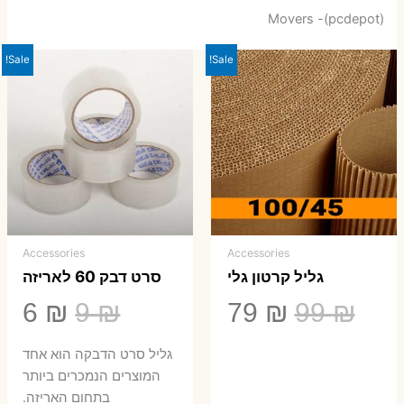
Movers -(pcdepot)
Sale!
Sale!
Accessories
Accessories
גליל קרטון גלי
סרט דבק 60 לאריזה
המחיר
המחיר
המחיר
המ
6
₪
9
₪
79
₪
99
₪
המקורי
הנוכחי
המקורי
הנ
גליל סרט הדבקה הוא אחד
היה:
הוא:
היה:
הו
המוצרים הנמכרים ביותר
בתחום האריזה.