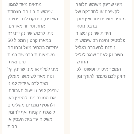
המקורי
הנוכחי
היה:
הו
​מיני שרינק משמש חלופה
מתאים מאד למגוון
היה:
הוא:
לקשירה או להדבקה של
שימושים ביניהם הצמדת
6 ₪.
8 ₪.
מספר מוצרים יחד ואין צורך
מוצרים, הידוקם לכדי יחידה
11 ₪.
13 ₪.
בדבק נוסף.
אחת וסידור מארזים.
הידית שרינק עשויה
ניתן לרכוש שרינק ידני זה
פלסטיק והינה רב שימושית
במארז קרטון המכיל 50
וניתנת להעברה מגליל
יחידות במחיר מוזל ובהנחה
השרינק לאחר שנגר לגליל
משמעותית ברכישת כמות
החדש.
סיטונאית.
המוצר איכותי ופשוט ולכן
מיני לפלף או מיני שרינק קל
יחזיק לכם מעמד לאורך זמן.
ונוח מאד לשימוש ומומלץ
מאד לרכוש ידית למיני
שרינק לזירוז וייעול העבודה.
את המוצר ניתן להזמין כאן
ולהוסיף מוצרים משלימים
לעגלת הקניות ואף להזמין
משלוח עד בית העסק או
הבית