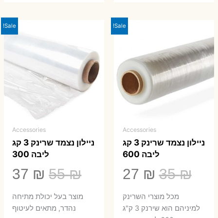
Sale!
Sale!
Accessories
Accessories
ניילון נצמד שרינק 3 קג
ניילון נצמד שרינק 3 קג
ליבה 600
ליבה 300
המחיר
המחיר
המחיר
המ
37
₪
55
₪
27
₪
35
₪
המקורי
הנוכחי
המקורי
הנ
מכל מוצרי השרינק
מוצר בעל יכולת מתיחה
היה:
הוא:
היה:
הו
למיניהם הוא שירנק 3 ק"ג
נהדר, מתאים לעיטוף