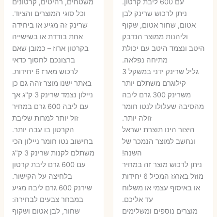
עם 600 ליבת קרטון.
משטחים, רהיטים, קרטונים
7 ₪.
55 ₪.
27 ₪.
35 ₪.
ניתן לרכוש שרינק לבן
וכל סוגי המוצרים והציוד.
אטום, שחור אטום, שקוף
שרינק זה מגיע או ביחידה
וליהנות ממוצר הנדבק
אחת בודדת או בשישייה
היטב ונצמד היטב עם יכולת
בקרטון ארוז – כמובן שאם
מתיחה נפלאה.
ברצונכם לחסוך כדאי
גליל שרינק ידני במשקל 3
לרכוש מארז 6 יחידות.
קילוגרם משתלם יותר
באתר ישנו מוצר זהה גם כן
משרינק 300 גרם ליבה
ניילון נצמד שרינק 3 ק"ג אך
מהסיבה שעלולו לנטו חומר
עם ליבה 600 גרם במחיר
זולה יותר.
זול יותר למרות שליבת
היצור הינו תוצרת ישראל
הקרטון בו עבה יותר.
ונחשב למוצר הנמכר של
בחישוב נטו חומר ניילון הכי
השנה!
משתלם לקנות שרינק 3 ק"ג
ניתן לרכוש מוצר זה במחיר
עם 600 גרם ליבת קרטון
מוזל בארגז המכיל 6 יחידות
בלחיצה על הקישור.
או באיסוף עצמי או משלוח
שירנק 600 גרם ליבה מגיע
עד אליכם.
במבחר צבעים לבחירה:
מוצרים נוספים ומשלימים
שחור, לבן אטום ושקוף