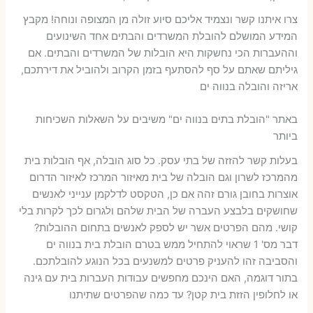
צרו איתנו קשר ונצמיד אליכם סיוע זולה מן המצופה ונוחה! מקבץ
המידע המושלם להובלת המשרדים והבתים אחד השינועים
וההעברות הכי נחשקות היא הובלות של המשרדים והבתים. אם
גיליתם שאתם על סף להסתעף בזמן הקרוב ולהוביל את דירתכם,
אריזה והובלה בנווה ים
באתר "הובלת בתים בנווה ים" משיבים על השאלות השכיחות
ביותר
בעלות קשר להזזה של בתי עסק. כל סוג הובלה, אף הובלות בית
מהמרכז לשרון וגם הובלה של בית מאיזור המרכז לאיזור הדרום
אוצרות בחובן גורם זהה אם כן, הטקסט לדלקמן ענייני לאנשים
שחושקים בלבצע העברה של הבית שלהם ולגרום לכך לקרות בלי
קושי. מהם הפרטים אשר יש לספק לאנשים בתחום ההובלות?
דבר מס' 1 שראוי להתחיל ממש בטרם הובלת בית בנווה ים
והסביבה זהו להעניק פרטים למשנעים בכל הנוגע להובלתכם.
בתור דוגמה, האם הינכם מחפשים עבודות העברות בית עם גינה
או לחלופין הזזת בית קטן? עד כמה שהפרטים שתיתנו