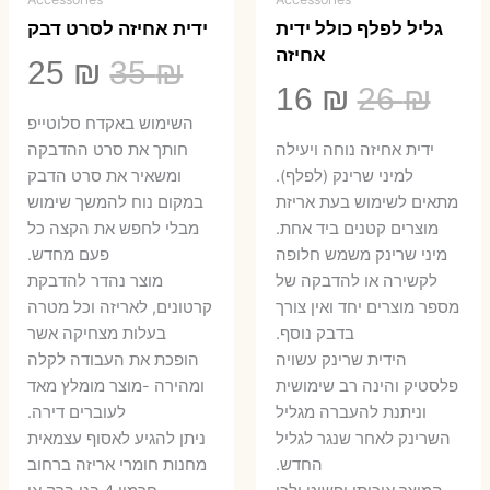
גליל לפלף כולל ידית
ידית אחיזה לסרט דבק
אחיזה
המחיר
המ
25
₪
35
₪
המחיר
המחיר
16
₪
26
₪
המקורי
הנ
השימוש באקדח סלוטייפ
המקורי
הנוכחי
היה:
הו
ידית אחיזה נוחה ויעילה
חותך את סרט ההדבקה
היה:
הוא:
למיני שרינק (לפלף).
ומשאיר את סרט הדבק
5 ₪.
35 ₪.
מתאים לשימוש בעת אריזת
במקום נוח להמשך שימוש
16 ₪.
26 ₪.
מוצרים קטנים ביד אחת.
מבלי לחפש את הקצה כל
​מיני שרינק משמש חלופה
פעם מחדש.
לקשירה או להדבקה של
מוצר נהדר להדבקת
מספר מוצרים יחד ואין צורך
קרטונים, לאריזה וכל מטרה
בדבק נוסף.
בעלות מצחיקה אשר
הידית שרינק עשויה
הופכת את העבודה לקלה
פלסטיק והינה רב שימושית
ומהירה -מוצר מומלץ מאד
וניתנת להעברה מגליל
לעוברים דירה.
השרינק לאחר שנגר לגליל
ניתן להגיע לאסוף עצמאית
החדש.
מחנות חומרי אריזה ברחוב