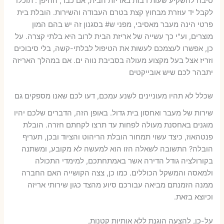
סיבה להשקיע שעות רבות באריזת הבית, אם כבר, ההיפך: תוכלו
לקבל יד עוזרת מבחוץ קצת בטרם העבודה והשירות. הובלת בית
פרטי הינה מעבר מאסיבי, מפני ש# בסגנון זה יש בהם המון
מוצרים, וע"י כך עשייה של אריזת הבית לרוב היא בלתי קצרה. על
כן, אפשרו לעצמכם לעשות את הטיפול לבלתי-קשה, בלי סיבוכים
וזריז אצל בעל מקצוע מעולה בסביבת נווה ים. אם במהלך האריזה
יתבהר לכם שיש אובייקטים
שכלל לא תהיו מעוניינים לשנע עמכם, דעו לכם שאנו מספקים גם
שירות של מעבר ואחסון בית גדול. באופן הזה, הדברים שלכם יהיו
מוגנים באחסנת מעולה לפחות עד תרצו לקחתם חזרה. הובלת
פנטהאוז, כיצד עשוי תמחור הובלת הריהוט והציוד ובכן, תעריף
הובלה? התשובה לשאלה הזו הוא למעשה לא מקובע, ומשתנה
בקורולציה גודל הדירה אשר באמתחתכם, למימדי התכולה
ולמאסה והמשקל הכוללים. כמו כן, צצה הקושייה האם החברה
ממנה הזמנתם מביאה עבורכם סיוע מהצד כגון שירותי אריזה
וכיוצא בזאת.
על-כן, להצעה הוגנת ללא אותיות קטנות,