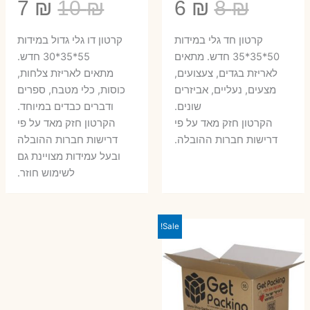
המחיר
המחיר
המחיר
המ
7
₪
10
₪
6
₪
8
₪
המקורי
הנוכחי
המקורי
הנ
קרטון חד גלי במידות
קרטון דו גלי גדול במידות
היה:
הוא:
היה:
הו
50*35*35 חדש. מתאים
55*35*30 חדש.
לאריזת בגדים, צעצועים,
מתאים לאריזת צלחות,
7 ₪.
10 ₪.
6 ₪.
8 ₪.
מצעים, נעליים, אביזרים
כוסות, כלי מטבח, ספרים
שונים.
ודברים כבדים במיוחד.
הקרטון חזק מאד על פי
הקרטון חזק מאד על פי
דרישות חברות ההובלה.
דרישות חברות ההובלה
ובעל עמידות מצויינת גם
לשימוש חוזר.
Sale!