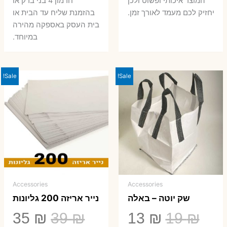
המוצר איכותי ופשוט ולכן
חרמון 4 בני ברק או
יחזיק לכם מעמד לאורך זמן.
בהזמנת שליח עד הבית או
בית העסק באספקה מהירה
במיוחד.
Sale!
Sale!
Accessories
Accessories
שק יוטה – באלה
נייר אריזה 200 גליונות
המחיר
המחיר
המחיר
המ
35
₪
39
₪
13
₪
19
₪