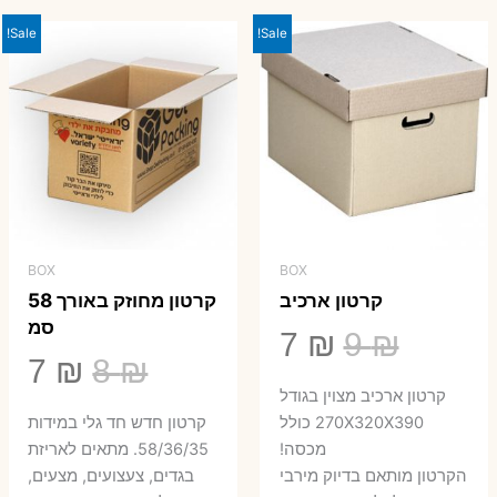
23 ₪.
29 ₪.
Sale!
Sale!
BOX
BOX
קרטון ארכיב
קרטון מחוזק באורך 58
סמ
המחיר
המחיר
7
₪
9
₪
המחיר
המ
7
₪
8
₪
המקורי
הנוכחי
קרטון ארכיב מצוין בגודל
המקורי
הנ
היה:
הוא:
270X320X390 כולל
קרטון חדש חד גלי במידות
היה:
הו
מכסה!
58/36/35. מתאים לאריזת
7 ₪.
9 ₪.
הקרטון מותאם בדיוק מירבי
בגדים, צעצועים, מצעים,