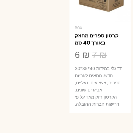
BOX
קרטון ספרים מחוזק
באורך 40 סמ
המחיר
המחיר
6
₪
7
₪
המקורי
הנוכחי
חד גלי במידות 40*35*30
היה:
הוא:
חדש. מתאים לאריזת
ספרים, צעצועים, נעליים,
6 ₪.
7 ₪.
אביזרים שונים.
הקרטון חזק מאד על פי
דרישות חברות ההובלה.