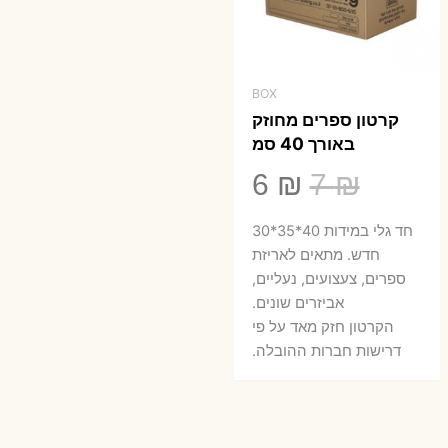
BOX
קרטון ספרים מחוזק
באורך 40 סמ
המחיר
המחיר
6
₪
7
₪
המקורי
הנוכחי
חד גלי במידות 40*35*30
היה:
הוא:
חדש. מתאים לאריזת
ספרים, צעצועים, נעליים,
6 ₪.
7 ₪.
אביזרים שונים.
הקרטון חזק מאד על פי
דרישות חברות ההובלה.