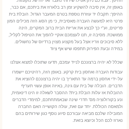
ההיפך: עבורכם ניתן אפילו שירותי מעבר ואריזה של מקומות.
באופן זה, אין סיבה להשקיע זמן רב בלארוז את ביתכם, אם כבר,
ההיפך: תקבלו יד עוזרת נוספת בטרם המעבר הגדול. הובלת בית
פרטי היא למעשה העברה מאסיבית, כי מן הסוג הזה מכילים המון
פריטים, וע"י כך לבצע את אריזת הבית ברוב המקרים, הינה
ממושכת. מסיבה זו, תנו לעצמכם אוקיי להפוך את הטיפול לקליל,
ללא סיבוכים וזריז אצל בעל מקצוע מצוין ברדיוס של נחשולים.
במידה ובעת הפירוק תתפסו שיש אף ציוד
שכלל לא יהיה ברצונכם לנייד עמכם, תדעו שתוכלו למצוא אצלנו
עבודות העברה ואחסון בית קרקע. באופן הזה, רהיטיכם יישמרו
על-ידי אחסון ברמה עד התאריך בו יהיה ברצונכם להוציא את
הדברים. הובלה של בית עם גינה, באיזה אופן עשוי תעריף
ההובלות אז עלות הובלת בית? ההסבר לשאלה זו הינו דינאמית,
ונע בקורולוציה מס' חדרי שינה שבאמתחתכם, למימדי הדברים
ולמאסה הכוללת. יחד עם זאת, עולה הקושייה האם החברה
המובילה שלכם מביאה עבורכם סיוע נוסף כגון שירותים בהם
נארוז לכם הכל וכיוצא בזאת.