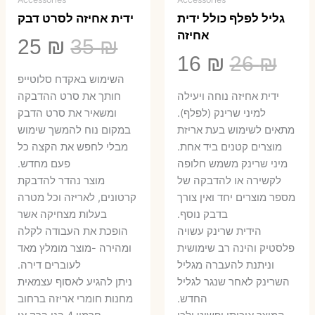
גליל לפלף כולל ידית
ידית אחיזה לסרט דבק
אחיזה
המחיר
המ
25
₪
35
₪
המחיר
המחיר
16
₪
26
₪
המקורי
הנ
השימוש באקדח סלוטייפ
המקורי
הנוכחי
היה:
הו
ידית אחיזה נוחה ויעילה
חותך את סרט ההדבקה
היה:
הוא:
למיני שרינק (לפלף).
ומשאיר את סרט הדבק
5 ₪.
35 ₪.
מתאים לשימוש בעת אריזת
במקום נוח להמשך שימוש
16 ₪.
26 ₪.
מוצרים קטנים ביד אחת.
מבלי לחפש את הקצה כל
​מיני שרינק משמש חלופה
פעם מחדש.
לקשירה או להדבקה של
מוצר נהדר להדבקת
מספר מוצרים יחד ואין צורך
קרטונים, לאריזה וכל מטרה
בדבק נוסף.
בעלות מצחיקה אשר
הידית שרינק עשויה
הופכת את העבודה לקלה
פלסטיק והינה רב שימושית
ומהירה -מוצר מומלץ מאד
וניתנת להעברה מגליל
לעוברים דירה.
השרינק לאחר שנגר לגליל
ניתן להגיע לאסוף עצמאית
החדש.
מחנות חומרי אריזה ברחוב