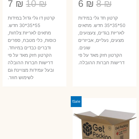
המחיר
המחיר
המחיר
המ
7
₪
10
₪
6
₪
8
₪
המקורי
הנוכחי
המקורי
הנ
קרטון חד גלי במידות
קרטון דו גלי גדול במידות
היה:
הוא:
היה:
הו
50*35*35 חדש. מתאים
55*35*30 חדש.
לאריזת בגדים, צעצועים,
מתאים לאריזת צלחות,
7 ₪.
10 ₪.
6 ₪.
8 ₪.
מצעים, נעליים, אביזרים
כוסות, כלי מטבח, ספרים
שונים.
ודברים כבדים במיוחד.
הקרטון חזק מאד על פי
הקרטון חזק מאד על פי
דרישות חברות ההובלה.
דרישות חברות ההובלה
ובעל עמידות מצויינת גם
לשימוש חוזר.
Sale!