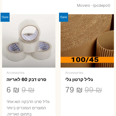
Movers -(pcdepot)
Sale!
Sale!
Accessories
Accessories
גליל קרטון גלי
סרט דבק 60 לאריזה
המחיר
המחיר
המחיר
המ
6
₪
9
₪
79
₪
99
₪
המקורי
הנוכחי
המקורי
הנ
גליל סרט הדבקה הוא אחד
היה:
הוא:
היה:
הו
המוצרים הנמכרים ביותר
בתחום האריזה.