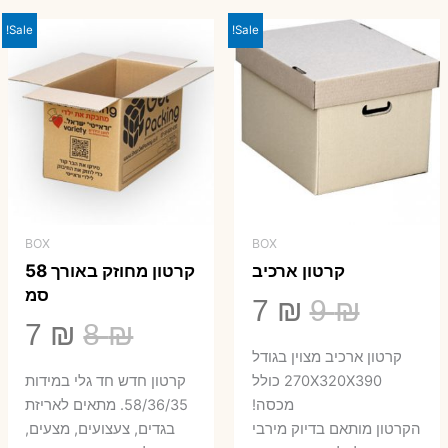
23 ₪.
29 ₪.
Sale!
Sale!
BOX
BOX
קרטון ארכיב
קרטון מחוזק באורך 58
סמ
המחיר
המחיר
7
₪
9
₪
המחיר
המ
7
₪
8
₪
המקורי
הנוכחי
קרטון ארכיב מצוין בגודל
המקורי
הנ
היה:
הוא:
270X320X390 כולל
קרטון חדש חד גלי במידות
היה:
הו
מכסה!
58/36/35. מתאים לאריזת
7 ₪.
9 ₪.
הקרטון מותאם בדיוק מירבי
בגדים, צעצועים, מצעים,