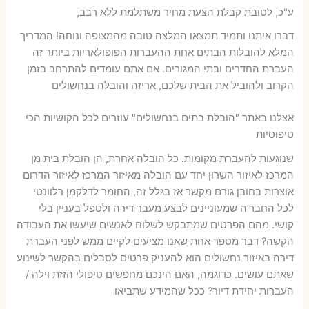
ע"כ, לטובת קבלת הצעת מחיר משתלמת ללא רבב,
דברו איתנו ותמיד תמצאו המלצה טובה מהמצופה ונוחה! המדריך
המלא להובלות הבתים אחת ההעברות הפופולאריות ביותר זה
העברת החדרים ובתי המגורים. אם אתם עומדים להתרחב בזמן
הקרוב ולהוביל את הבית שלכם, אריזה והובלה בנחשולים
אצלנו באתר "הובלת בתים בנחשולים" עוזרים לכל הקושיות הכי
טיפוסיות
שנוגעות להעברת מקומות. כל הובלה אחרת, הן הובלת בית מן
המרכז לאיזור השרון יחד עם הובלה מאיזור המרכז לאיזור הדרום
אוצרות בחובן גורם מקשר אז בגלל זה, החומר לדלקמן רלוונטי
לכל החבר'ה שמעוניינים לבצע מעבר דירה ולטפל בעניין בלי
קושי. מהם הפרטים שמתבקש לשלוח לאנשים שיעשו את העבודה
הקשה? דבר מספר אחת שאנו מציעים לקיים ממש לפני העברת
דירה באיזור נחשולים הוא להעניק פרטים לסבלים בהקשר לשינוע
שאתם עושים. כדוגמה, האם הינכם מחפשים טיפולי הזזת וילה /
העברות יחידת דיור? ככל שהמידע שתביאו