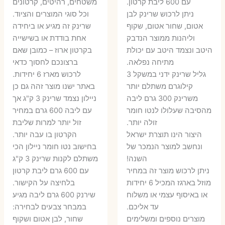
עם 600 ליבת קרטון.
משטחים, רהיטים, קרטונים
7 ₪.
55 ₪.
27 ₪.
35 ₪.
ניתן לרכוש שרינק לבן
וכל סוגי המוצרים והציוד.
אטום, שחור אטום, שקוף
שרינק זה מגיע או ביחידה
וליהנות ממוצר הנדבק
אחת בודדת או בשישייה
היטב ונצמד היטב עם יכולת
בקרטון ארוז – כמובן שאם
מתיחה נפלאה.
ברצונכם לחסוך כדאי
גליל שרינק ידני במשקל 3
לרכוש מארז 6 יחידות.
קילוגרם משתלם יותר
באתר ישנו מוצר זהה גם כן
משרינק 300 גרם ליבה
ניילון נצמד שרינק 3 ק"ג אך
מהסיבה שעלולו לנטו חומר
עם ליבה 600 גרם במחיר
זולה יותר.
זול יותר למרות שליבת
היצור הינו תוצרת ישראל
הקרטון בו עבה יותר.
ונחשב למוצר הנמכר של
בחישוב נטו חומר ניילון הכי
השנה!
משתלם לקנות שרינק 3 ק"ג
ניתן לרכוש מוצר זה במחיר
עם 600 גרם ליבת קרטון
מוזל בארגז המכיל 6 יחידות
בלחיצה על הקישור.
או באיסוף עצמי או משלוח
שירנק 600 גרם ליבה מגיע
עד אליכם.
במבחר צבעים לבחירה:
מוצרים נוספים ומשלימים
שחור, לבן אטום ושקוף