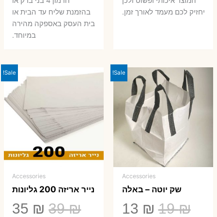
המוצר איכותי ופשוט ולכן
חרמון 4 בני ברק או
יחזיק לכם מעמד לאורך זמן.
בהזמנת שליח עד הבית או
בית העסק באספקה מהירה
במיוחד.
Sale!
Sale!
Accessories
Accessories
שק יוטה – באלה
נייר אריזה 200 גליונות
המחיר
המחיר
המחיר
המ
35
₪
39
₪
13
₪
19
₪