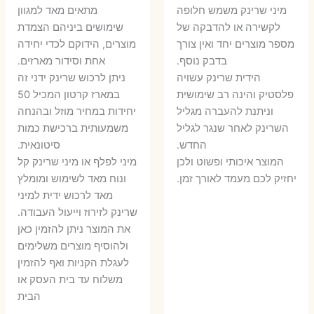
המקורי
הנוכחי
היה:
הו
​מיני שרינק משמש חלופה
מתאים מאד למגוון
היה:
הוא:
לקשירה או להדבקה של
שימושים ביניהם הצמדת
6 ₪.
8 ₪.
מספר מוצרים יחד ואין צורך
מוצרים, הידוקם לכדי יחידה
11 ₪.
13 ₪.
בדבק נוסף.
אחת וסידור מארזים.
הידית שרינק עשויה
ניתן לרכוש שרינק ידני זה
פלסטיק והינה רב שימושית
במארז קרטון המכיל 50
וניתנת להעברה מגליל
יחידות במחיר מוזל ובהנחה
השרינק לאחר שנגר לגליל
משמעותית ברכישת כמות
החדש.
סיטונאית.
המוצר איכותי ופשוט ולכן
מיני לפלף או מיני שרינק קל
יחזיק לכם מעמד לאורך זמן.
ונוח מאד לשימוש ומומלץ
מאד לרכוש ידית למיני
שרינק לזירוז וייעול העבודה.
את המוצר ניתן להזמין כאן
ולהוסיף מוצרים משלימים
לעגלת הקניות ואף להזמין
משלוח עד בית העסק או
הבית