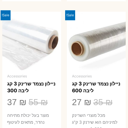
Sale!
Sale!
Accessories
Accessories
ניילון נצמד שרינק 3 קג
ניילון נצמד שרינק 3 קג
ליבה 600
ליבה 300
המחיר
המחיר
המחיר
המ
37
₪
55
₪
27
₪
35
₪
המקורי
הנוכחי
המקורי
הנ
מכל מוצרי השרינק
מוצר בעל יכולת מתיחה
היה:
הוא:
היה:
הו
למיניהם הוא שירנק 3 ק"ג
נהדר, מתאים לעיטוף