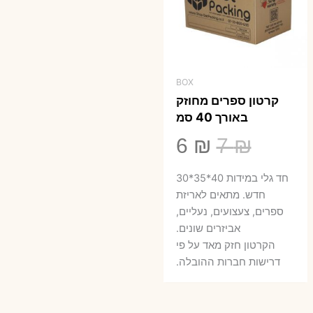
BOX
קרטון ספרים מחוזק
באורך 40 סמ
המחיר
המחיר
6
₪
7
₪
המקורי
הנוכחי
חד גלי במידות 40*35*30
היה:
הוא:
חדש. מתאים לאריזת
ספרים, צעצועים, נעליים,
6 ₪.
7 ₪.
אביזרים שונים.
הקרטון חזק מאד על פי
דרישות חברות ההובלה.