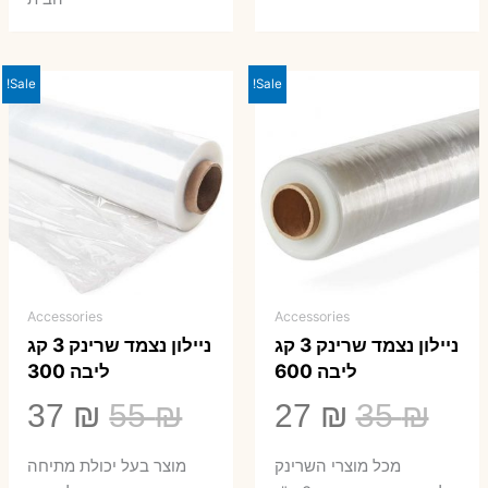
Sale!
Sale!
Accessories
Accessories
ניילון נצמד שרינק 3 קג
ניילון נצמד שרינק 3 קג
ליבה 600
ליבה 300
המחיר
המחיר
המחיר
המ
37
₪
55
₪
27
₪
35
₪
המקורי
הנוכחי
המקורי
הנ
מכל מוצרי השרינק
מוצר בעל יכולת מתיחה