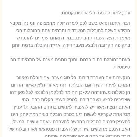
ע"כ, למען להצעה בלי אותיות קטנות,
דברו איתנו ונדאג בשבילכם לעזרה זולה מהמצופה וזמינה! מקבץ
המידע השלם להובלות המשרדים והבתים אחת ההובלות הכי
מוזמנות היא העברות הבתים. במידה ואתם עומדים להתפרש
בתקופה הקרובה ולבצע מעבר דירה, אריזה והובלה ברמת יוחנן
באתר "הובלת בתים ברמת יוחנן" נותנים מענה על התמיהות הכי
טיפוסיות
הנקשרות עם העברת דירות. כל סוג מעבר, אף הובלה מאיזור
המרכז לאיזור השרון וגם הובלת דירות מאיזור ת"א לאיזור הדרום
הן כוללות משהו זהה על-כן החומר לדלקמן רלוונטי לכל מאן דהו
שצריכים לבצע מעבר דירה ולטפל בעניין בקלות רבה. מהי
האינפורמציה אשר יש להעביר לאנשים בתחום ההובלות? עניין
מס' אחת שקריטי לעשות רגע בטרם הובלה בעיר רמת יוחנן הינו
להעניק פרטים לסבלים בהקשר להעברה שאתם עושים. למשל,
האם הינכם מחפשים שירות של העברת פנטהאוז ו/או הובלות של
דירת סטודיו? עד כמה שהאינפורמציה שתיתנו