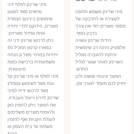
המקורי
הנ
מיני שרינק לפלף ידני
המקורי
הנוכחי
היה:
הו
​מיני שרינק משמש חלופה
מתאים מאד למגוון
היה:
הוא:
לקשירה או להדבקה של
שימושים ביניהם הצמדת
6 ₪.
8 ₪.
מספר מוצרים יחד ואין צורך
מוצרים, הידוקם לכדי יחידה
11 ₪.
13 ₪.
בדבק נוסף.
אחת וסידור מארזים.
הידית שרינק עשויה
ניתן לרכוש שרינק ידני זה
פלסטיק והינה רב שימושית
במארז קרטון המכיל 50
וניתנת להעברה מגליל
יחידות במחיר מוזל ובהנחה
השרינק לאחר שנגר לגליל
משמעותית ברכישת כמות
החדש.
סיטונאית.
המוצר איכותי ופשוט ולכן
מיני לפלף או מיני שרינק קל
יחזיק לכם מעמד לאורך זמן.
ונוח מאד לשימוש ומומלץ
מאד לרכוש ידית למיני
שרינק לזירוז וייעול העבודה.
את המוצר ניתן להזמין כאן
ולהוסיף מוצרים משלימים
לעגלת הקניות ואף להזמין
משלוח עד בית העסק או
הבית