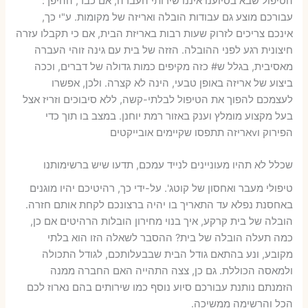
הטיפול שבא בסיוענו איננו שירותי העברה, אם כבר, ההיפך:
עבורכם מוצע גם עבודות הובלה ואריזה של מקומות. ע"י כך,
אינכם צריכים לזרוק שעות רבות באריזת הבית, אם כי תקבלו עזרה
חיצונית רגע לפני ההובלה. הזזה של בית עם גינה זוהי העברה
מאסיבית, בגלל ש# כזה מקיפים כמות גדולה של דברים, וככה
ביצוע של אריזה באופן טבעי, הינה לא קצרה. ולכן, אפשרו
לעצמכם להפוך את הטיפול לבלתי-קשה, ללא סיבוכים וזריז אצל
בעל מקצוע מומלץ וענק באזור רמת יוחנן. במצב בו תוך כדי
הפירוק וvאריזה תתפסו שקיימים אובייקטים
שכלל לא תהיו מעוניינים לנייד עמכם, תדעו שיש ברשימותנו
טיפולי מעבר ואחסון של קוטג'. על-ידי כך, רהיטיכם יהיו מוגנים
באחסנת נפלא עד התאריך בו יהיה ברצונכם לקחת אותם חזרה.
הובלה של בית קרקע, איך בנוי מחירון הובלות הרהיטים אם כן,
כמה תעלה הובלה של בית? ההסבר לשאלה הזו הוא בלתי
מקובע, ונע בהתאם גודל הבית שבבעלותכם, לגודל התכולה
ולמאסה הכוללת. גם כן, צצה התהייה האם החברה ממנה
הזמנתם נותנת עבורכם סיוע נוסף כמו שירותים בהם נארוז לכם
הכל והרשימה ממשיכה.