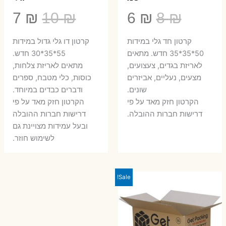
המחיר
המחיר
המחיר
המ
7
₪
10
₪
6
₪
8
₪
המקורי
הנוכחי
המקורי
הנ
קרטון חד גלי במידות
קרטון דו גלי גדול במידות
היה:
הוא:
היה:
הו
50*35*35 חדש. מתאים
55*35*30 חדש.
לאריזת בגדים, צעצועים,
מתאים לאריזת צלחות,
7 ₪.
10 ₪.
6 ₪.
8 ₪.
מצעים, נעליים, אביזרים
כוסות, כלי מטבח, ספרים
שונים.
ודברים כבדים במיוחד.
הקרטון חזק מאד על פי
הקרטון חזק מאד על פי
דרישות חברות ההובלה.
דרישות חברות ההובלה
ובעל עמידות מצויינת גם
לשימוש חוזר.
Sale!