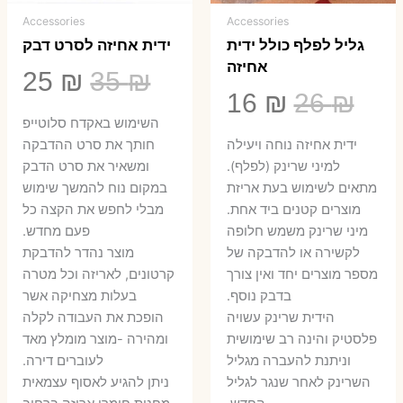
Accessories
Accessories
גליל לפלף כולל ידית
ידית אחיזה לסרט דבק
אחיזה
המחיר
המ
25
₪
35
₪
המחיר
המחיר
16
₪
26
₪
המקורי
הנ
השימוש באקדח סלוטייפ
המקורי
הנוכחי
היה:
הו
ידית אחיזה נוחה ויעילה
חותך את סרט ההדבקה
היה:
הוא:
למיני שרינק (לפלף).
ומשאיר את סרט הדבק
5 ₪.
35 ₪.
מתאים לשימוש בעת אריזת
במקום נוח להמשך שימוש
16 ₪.
26 ₪.
מוצרים קטנים ביד אחת.
מבלי לחפש את הקצה כל
​מיני שרינק משמש חלופה
פעם מחדש.
לקשירה או להדבקה של
מוצר נהדר להדבקת
מספר מוצרים יחד ואין צורך
קרטונים, לאריזה וכל מטרה
בדבק נוסף.
בעלות מצחיקה אשר
הידית שרינק עשויה
הופכת את העבודה לקלה
פלסטיק והינה רב שימושית
ומהירה -מוצר מומלץ מאד
וניתנת להעברה מגליל
לעוברים דירה.
השרינק לאחר שנגר לגליל
ניתן להגיע לאסוף עצמאית