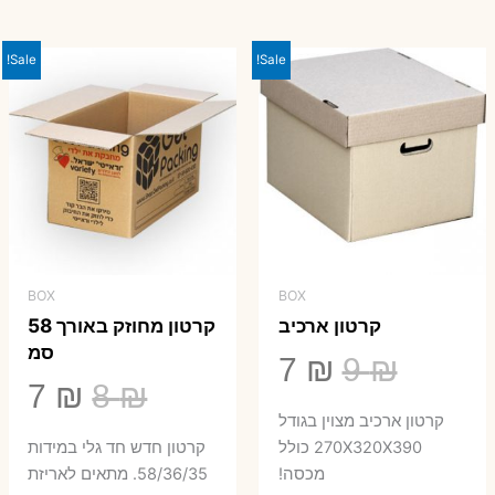
היה:
הוא:
23 ₪.
29 ₪.
Sale!
Sale!
BOX
BOX
קרטון ארכיב
קרטון מחוזק באורך 58
סמ
המחיר
המחיר
7
₪
9
₪
המחיר
המ
7
₪
8
₪
המקורי
הנוכחי
קרטון ארכיב מצוין בגודל
המקורי
הנ
היה:
הוא:
270X320X390 כולל
קרטון חדש חד גלי במידות
היה:
הו
מכסה!
58/36/35. מתאים לאריזת