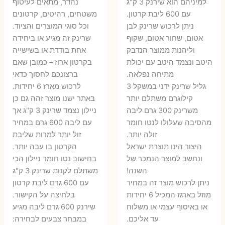
היה:
הוא:
היה:
הו
למיניהם הוא שירנק 3 ק"ג
נהדר, מתאים לעיטוף
עם 600 ליבת קרטון.
משטחים, רהיטים, קרטונים
7 ₪.
55 ₪.
27 ₪.
35 ₪.
ניתן לרכוש שרינק לבן
וכל סוגי המוצרים והציוד.
אטום, שחור אטום, שקוף
שרינק זה מגיע או ביחידה
וליהנות ממוצר הנדבק
אחת בודדת או בשישייה
היטב ונצמד היטב עם יכולת
בקרטון ארוז – כמובן שאם
מתיחה נפלאה.
ברצונכם לחסוך כדאי
גליל שרינק ידני במשקל 3
לרכוש מארז 6 יחידות.
קילוגרם משתלם יותר
באתר ישנו מוצר זהה גם כן
משרינק 300 גרם ליבה
ניילון נצמד שרינק 3 ק"ג אך
מהסיבה שעלולו לנטו חומר
עם ליבה 600 גרם במחיר
זולה יותר.
זול יותר למרות שליבת
היצור הינו תוצרת ישראל
הקרטון בו עבה יותר.
ונחשב למוצר הנמכר של
בחישוב נטו חומר ניילון הכי
השנה!
משתלם לקנות שרינק 3 ק"ג
ניתן לרכוש מוצר זה במחיר
עם 600 גרם ליבת קרטון
מוזל בארגז המכיל 6 יחידות
בלחיצה על הקישור.
או באיסוף עצמי או משלוח
שירנק 600 גרם ליבה מגיע
עד אליכם.
במבחר צבעים לבחירה: