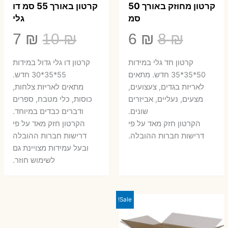
קרטון מחוזק באורך 50
קרטון באורך 55 סמ דו
סמ
גלי
המחיר
המחיר
המחיר
המ
7
₪
10
₪
6
₪
8
₪
המקורי
הנוכחי
המקורי
הנ
קרטון חד גלי במידות
קרטון דו גלי גדול במידות
היה:
הוא:
היה:
הו
50*35*35 חדש. מתאים
55*35*30 חדש.
לאריזת בגדים, צעצועים,
מתאים לאריזת צלחות,
7 ₪.
10 ₪.
6 ₪.
8 ₪.
מצעים, נעליים, אביזרים
כוסות, כלי מטבח, ספרים
שונים.
ודברים כבדים במיוחד.
הקרטון חזק מאד על פי
הקרטון חזק מאד על פי
דרישות חברות ההובלה.
דרישות חברות ההובלה
ובעל עמידות מצויינת גם
לשימוש חוזר.
Sale!