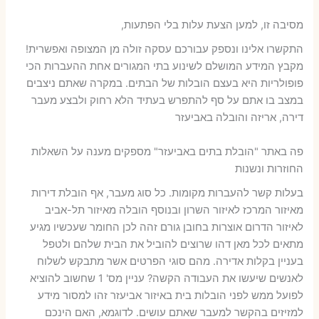
מסיבה זו, למען הצעת עלות בלי הפתעות,
התקשרו אלינו ונספק עבורכם עסקה זולה מן המצופה ואפשרית!
מקבץ המידע המושלם לשינוע בתי המגורים אחת ההעברות הכי
פופולריות היא בעצם הובלות של הבתים. במקרה שאתם ניצבים
במצב בו אתם על סף להתפרש בעתיד הלא רחוק ולבצע מעבר
דירה, אריזה והובלה באביעזר
פה באתר "הובלת בתים באביעזר" מספקים מענה על השאלות
החוזרות ונשנות
בעלות קשר להעברות מקומות. כל סוג מעבר, אף הובלת דירות
מאיזור המרכז לאיזור השרון ובנוסף הובלה מאיזור תל-אביב
לאיזור הדרום אוצרות בחובן גורם זהה לכן החומר שעכשיו מגיע
מתאים לכל מאן דהו שרוצים להוביל את הבית שלהם ולטפל
בעניין בקלות אדירה. מהם סוגי הפרטים אשר מתבקש לשלוח
לאנשים שיעשו את העבודה הקשה? עניין מס' 1 שחשוב להוציא
לפועל ממש לפני הובלות בית באיזור אביעזר זהו למסור מידע
למזיזים בהקשר למעבר שאתם עושים. לדוגמא, האם הינכם