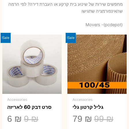
מחפשים שירות של שינוע בית קרקע או העברת דירה? לפי הרמה
שהאינפורמציה שתגישו
Movers -(pcdepot)
Sale!
Sale!
Accessories
Accessories
גליל קרטון גלי
סרט דבק 60 לאריזה
המחיר
המחיר
המחיר
המ
6
₪
9
₪
79
₪
99
₪