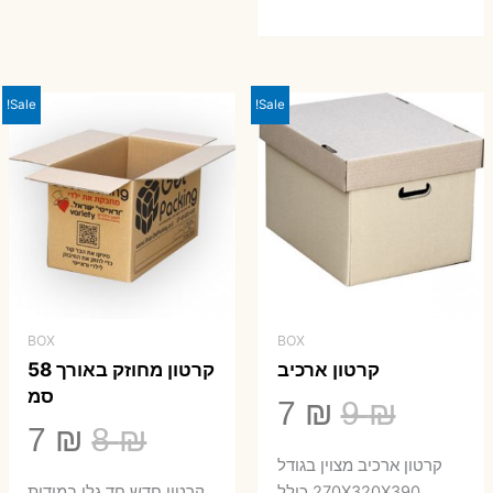
המקורי
הנוכחי
היה:
הוא:
23 ₪.
29 ₪.
Sale!
Sale!
BOX
BOX
קרטון ארכיב
קרטון מחוזק באורך 58
סמ
המחיר
המחיר
7
₪
9
₪
המחיר
המ
7
₪
8
₪
המקורי
הנוכחי
קרטון ארכיב מצוין בגודל
המקורי
הנ
270X320X390 כולל
קרטון חדש חד גלי במידות