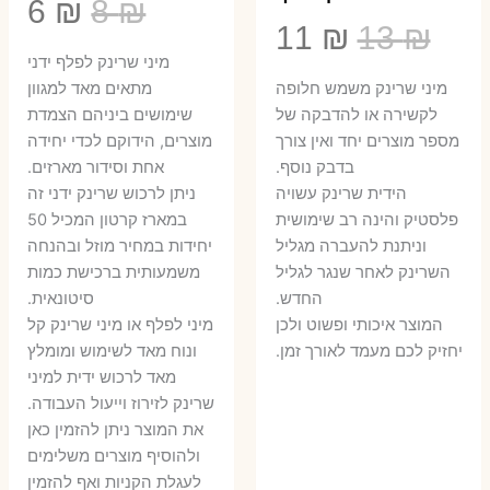
המחיר
המ
6
₪
8
₪
המחיר
המחיר
11
₪
13
₪
המקורי
הנ
מיני שרינק לפלף ידני
המקורי
הנוכחי
היה:
הו
​מיני שרינק משמש חלופה
מתאים מאד למגוון
היה:
הוא:
לקשירה או להדבקה של
שימושים ביניהם הצמדת
6 ₪.
8 ₪.
מספר מוצרים יחד ואין צורך
מוצרים, הידוקם לכדי יחידה
11 ₪.
13 ₪.
בדבק נוסף.
אחת וסידור מארזים.
הידית שרינק עשויה
ניתן לרכוש שרינק ידני זה
פלסטיק והינה רב שימושית
במארז קרטון המכיל 50
וניתנת להעברה מגליל
יחידות במחיר מוזל ובהנחה
השרינק לאחר שנגר לגליל
משמעותית ברכישת כמות
החדש.
סיטונאית.
המוצר איכותי ופשוט ולכן
מיני לפלף או מיני שרינק קל
יחזיק לכם מעמד לאורך זמן.
ונוח מאד לשימוש ומומלץ
מאד לרכוש ידית למיני
שרינק לזירוז וייעול העבודה.
את המוצר ניתן להזמין כאן
ולהוסיף מוצרים משלימים
לעגלת הקניות ואף להזמין