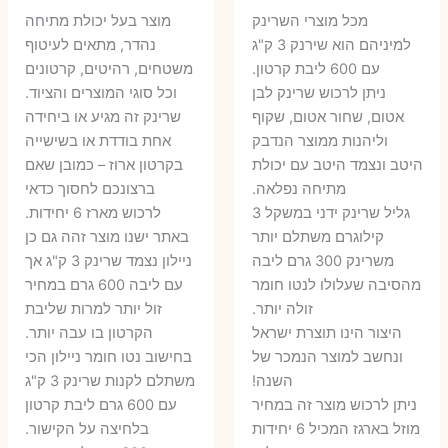
המקורי
הנוכחי
המקורי
הנ
מכל מוצרי השרינק
מוצר בעל יכולת מתיחה
היה:
הוא:
היה:
הו
למיניהם הוא שירנק 3 ק"ג
נהדר, מתאים לעיטוף
עם 600 ליבת קרטון.
משטחים, רהיטים, קרטונים
7 ₪.
55 ₪.
27 ₪.
35 ₪.
ניתן לרכוש שרינק לבן
וכל סוגי המוצרים והציוד.
אטום, שחור אטום, שקוף
שרינק זה מגיע או ביחידה
וליהנות ממוצר הנדבק
אחת בודדת או בשישייה
היטב ונצמד היטב עם יכולת
בקרטון ארוז – כמובן שאם
מתיחה נפלאה.
ברצונכם לחסוך כדאי
גליל שרינק ידני במשקל 3
לרכוש מארז 6 יחידות.
קילוגרם משתלם יותר
באתר ישנו מוצר זהה גם כן
משרינק 300 גרם ליבה
ניילון נצמד שרינק 3 ק"ג אך
מהסיבה שעלולו לנטו חומר
עם ליבה 600 גרם במחיר
זולה יותר.
זול יותר למרות שליבת
היצור הינו תוצרת ישראל
הקרטון בו עבה יותר.
ונחשב למוצר הנמכר של
בחישוב נטו חומר ניילון הכי
השנה!
משתלם לקנות שרינק 3 ק"ג
ניתן לרכוש מוצר זה במחיר
עם 600 גרם ליבת קרטון
מוזל בארגז המכיל 6 יחידות
בלחיצה על הקישור.