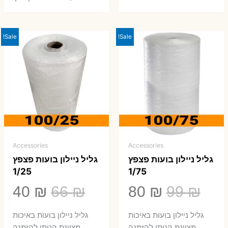
Sale!
Sale!
Accessories
Accessories
גליל ניילון בועות פצפץ
גליל ניילון בועות פצפץ
1/25
1/75
המחיר
המחיר
המחיר
המ
40
₪
66
₪
80
₪
99
₪
המקורי
הנוכחי
המקורי
הנ
גליל ניילון בועות באיכות
גליל ניילון בועות באיכות
מצוינת הניתן להזמנה
מצוינת הניתן להזמנה