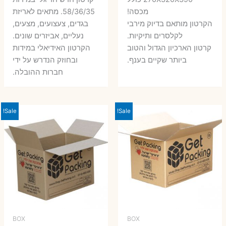
היה:
הוא:
היה:
הו
מכסה!
58/36/35. מתאים לאריזת
7 ₪.
9 ₪.
הקרטון מותאם בדיוק מירבי
בגדים, צעצועים, מצעים,
7 ₪.
8 ₪.
לקלסרים ותיקיות.
נעליים, אביזרים שונים.
קרטון הארכיון הגדול והטוב
הקרטון האידיאלי במידות
ביותר שקיים בענף.
ובחוזק הנדרש על ידי
חברות ההובלה.
Sale!
Sale!
BOX
BOX