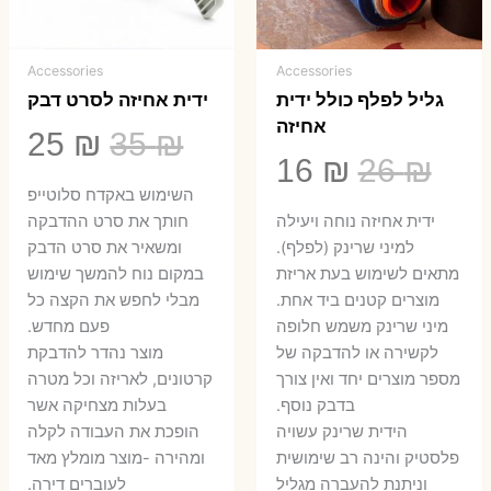
Accessories
Accessories
גליל לפלף כולל ידית
ידית אחיזה לסרט דבק
אחיזה
המחיר
המ
25
₪
35
₪
המחיר
המחיר
16
₪
26
₪
המקורי
הנ
השימוש באקדח סלוטייפ
המקורי
הנוכחי
היה:
הו
ידית אחיזה נוחה ויעילה
חותך את סרט ההדבקה
היה:
הוא:
למיני שרינק (לפלף).
ומשאיר את סרט הדבק
5 ₪.
35 ₪.
מתאים לשימוש בעת אריזת
במקום נוח להמשך שימוש
16 ₪.
26 ₪.
מוצרים קטנים ביד אחת.
מבלי לחפש את הקצה כל
​מיני שרינק משמש חלופה
פעם מחדש.
לקשירה או להדבקה של
מוצר נהדר להדבקת
מספר מוצרים יחד ואין צורך
קרטונים, לאריזה וכל מטרה
בדבק נוסף.
בעלות מצחיקה אשר
הידית שרינק עשויה
הופכת את העבודה לקלה
פלסטיק והינה רב שימושית
ומהירה -מוצר מומלץ מאד
וניתנת להעברה מגליל
לעוברים דירה.