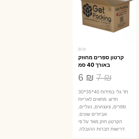
BOX
קרטון ספרים מחוזק
באורך 40 סמ
המחיר
המחיר
6
₪
7
₪
המקורי
הנוכחי
חד גלי במידות 40*35*30
היה:
הוא:
חדש. מתאים לאריזת
ספרים, צעצועים, נעליים,
6 ₪.
7 ₪.
אביזרים שונים.
הקרטון חזק מאד על פי
דרישות חברות ההובלה.