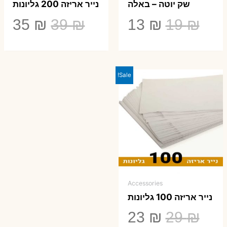
שק יוטה – באלה
נייר אריזה 200 גליונות
המחיר
המחיר
המחיר
המ
35
₪
39
₪
13
₪
19
₪
המקורי
הנוכחי
המקורי
הנ
היה:
הוא:
היה:
הו
Sale!
5 ₪.
39 ₪.
13 ₪.
19 ₪.
Accessories
נייר אריזה 100 גליונות
המחיר
המחיר
23
₪
29
₪