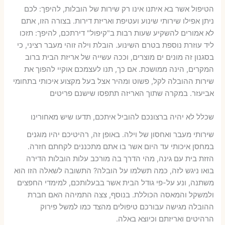
הטיפול אשר בא איתנו אינו רק שירות של הובלות, להיפך: לכם
ניתן אפילו שירותי שינוע ועטיפת ואריזת דירות. בצורה הזו, אתם
לא אמורים להשקיע שעות רבות ב"קיפול" דירתכם, להיפך: תזכו
ליד עוזרת נוספת בטרם השינוע. הובלת וילה זוהי מעבר רציני, כי
בסגנון זה מונים ים מוצרים, וככה עשייה של אריזת הבית ברוב
המקרים, הינה ממושכת. אם כך, תנו לעצמכם אוקיי להפוך את
שירות ההובלה לקל, פשוט ומהיר אצל בעל מקצוע איכותי בתחומי
אביעזר. במקרה שתוך האריזה תתפסו שישנם פריטים
שכלל לא יהיה ברצונכם להוביל איתכם, תדעו שיש מאחורינו
שירותי מעבר ואחסון של וילה. באופן זה, רהיטיכם יהיו מוגנים
במחסן איכותי עד היום אשר בו אתם מתכננים לקחתם חזרה.
הזזת בית עם גינה, מהי הדרך בה מורכב עלות הובלות הדירה
בואו ניגש לזה, כמה תשלמו על הובלה? התשובה לשאלה הזו הוא
משתנה, ונע על-פי גודל הבית אשר בבעלותכם, למימדי החפצים
ולמשקל והמאסה הכוללת. בנוסף, צצה התמיהה האם חברת
ההובלה מגישה עבורכם טיפולים מהצד כמו למשל פירוק
הרהיטים ואריזתם וכיוצא באלה.