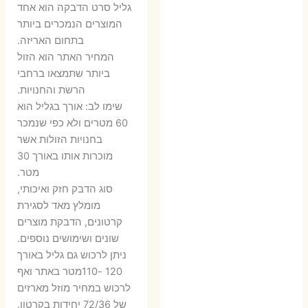
המקורי
הנוכחי
המקורי
הנ
גליל סרט הדבקה הוא אחד
היה:
הוא:
היה:
הו
המוצרים הנמכרים ביותר
בתחום האריזה.
6 ₪.
9 ₪.
79 ₪.
99 ₪.
המחיר האתר הוא הזול
ביותר שתמצאו ברחבי
הרשת והחנויות.
שימו לב: אורך בגליל הוא
60 מטרים ולא כפי שנמכר
בחנויות הזולות אשר
מוכרות אותו באורך 30
מטר.
סוג הדבק חזק ואיכותי,
מומלץ מאד לסגירת
קרטונים, הדבקת מוצרים
שונים ושימושים נוספים.
ניתן לרכוש גם גליל באורך
120 -110מטר באתר ואף
לרכוש במחיר מוזל מארזים
של 72/36 יחידות בקרטון.