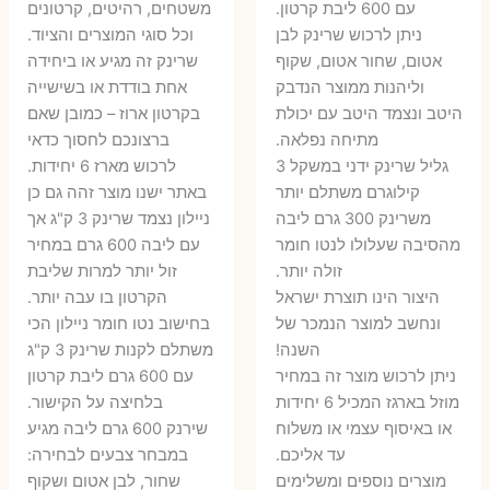
עם 600 ליבת קרטון.
משטחים, רהיטים, קרטונים
7 ₪.
55 ₪.
27 ₪.
35 ₪.
ניתן לרכוש שרינק לבן
וכל סוגי המוצרים והציוד.
אטום, שחור אטום, שקוף
שרינק זה מגיע או ביחידה
וליהנות ממוצר הנדבק
אחת בודדת או בשישייה
היטב ונצמד היטב עם יכולת
בקרטון ארוז – כמובן שאם
מתיחה נפלאה.
ברצונכם לחסוך כדאי
גליל שרינק ידני במשקל 3
לרכוש מארז 6 יחידות.
קילוגרם משתלם יותר
באתר ישנו מוצר זהה גם כן
משרינק 300 גרם ליבה
ניילון נצמד שרינק 3 ק"ג אך
מהסיבה שעלולו לנטו חומר
עם ליבה 600 גרם במחיר
זולה יותר.
זול יותר למרות שליבת
היצור הינו תוצרת ישראל
הקרטון בו עבה יותר.
ונחשב למוצר הנמכר של
בחישוב נטו חומר ניילון הכי
השנה!
משתלם לקנות שרינק 3 ק"ג
ניתן לרכוש מוצר זה במחיר
עם 600 גרם ליבת קרטון
מוזל בארגז המכיל 6 יחידות
בלחיצה על הקישור.
או באיסוף עצמי או משלוח
שירנק 600 גרם ליבה מגיע
עד אליכם.
במבחר צבעים לבחירה:
מוצרים נוספים ומשלימים
שחור, לבן אטום ושקוף