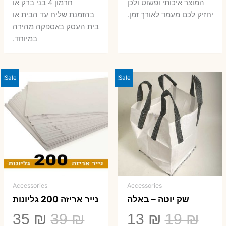
המוצר איכותי ופשוט ולכן
חרמון 4 בני ברק או
יחזיק לכם מעמד לאורך זמן.
בהזמנת שליח עד הבית או
בית העסק באספקה מהירה
במיוחד.
Sale!
Sale!
Accessories
Accessories
שק יוטה – באלה
נייר אריזה 200 גליונות
המחיר
המחיר
המחיר
המ
35
₪
39
₪
13
₪
19
₪