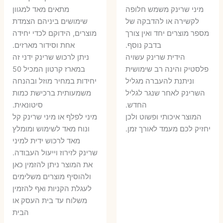
המקורי
הנוכחי
היה:
הו
​מיני שרינק משמש חלופה
מתאים מאד למגוון
היה:
הוא:
לקשירה או להדבקה של
שימושים ביניהם הצמדת
6 ₪.
8 ₪.
מספר מוצרים יחד ואין צורך
מוצרים, הידוקם לכדי יחידה
11 ₪.
13 ₪.
בדבק נוסף.
אחת וסידור מארזים.
הידית שרינק עשויה
ניתן לרכוש שרינק ידני זה
פלסטיק והינה רב שימושית
במארז קרטון המכיל 50
וניתנת להעברה מגליל
יחידות במחיר מוזל ובהנחה
השרינק לאחר שנגר לגליל
משמעותית ברכישת כמות
החדש.
סיטונאית.
המוצר איכותי ופשוט ולכן
מיני לפלף או מיני שרינק קל
יחזיק לכם מעמד לאורך זמן.
ונוח מאד לשימוש ומומלץ
מאד לרכוש ידית למיני
שרינק לזירוז וייעול העבודה.
את המוצר ניתן להזמין כאן
ולהוסיף מוצרים משלימים
לעגלת הקניות ואף להזמין
משלוח עד בית העסק או
הבית