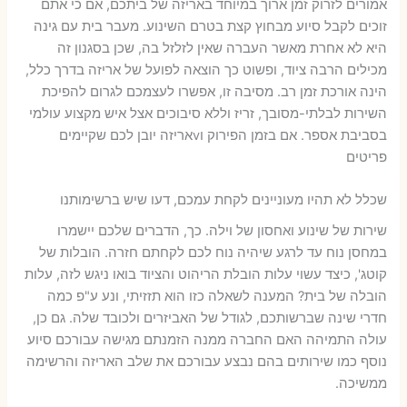
אמורים לזרוק זמן ארוך במיוחד באריזה של ביתכם, אם כי אתם
זוכים לקבל סיוע מבחוץ קצת בטרם השינוע. מעבר בית עם גינה
היא לא אחרת מאשר העברה שאין לזלזל בה, שכן בסגנון זה
מכילים הרבה ציוד, ופשוט כך הוצאה לפועל של אריזה בדרך כלל,
הינה אורכת זמן רב. מסיבה זו, אפשרו לעצמכם לגרום להפיכת
השירות לבלתי-מסובך, זריז וללא סיבוכים אצל איש מקצוע עולמי
בסביבת אספר. אם בזמן הפירוק וvאריזה יובן לכם שקיימים
פריטים
שכלל לא תהיו מעוניינים לקחת עמכם, דעו שיש ברשימותנו
שירות של שינוע ואחסון של וילה. כך, הדברים שלכם יישמרו
במחסן נוח עד לרגע שיהיה נוח לכם לקחתם חזרה. הובלות של
קוטג', כיצד עשוי עלות הובלת הריהוט והציוד בואו ניגש לזה, עלות
הובלה של בית? המענה לשאלה כזו הוא תזזיתי, ונע ע"פ כמה
חדרי שינה שברשותכם, לגודל של האביזרים ולכובד שלה. גם כן,
עולה התמיהה האם החברה ממנה הזמנתם מגישה עבורכם סיוע
נוסף כמו שירותים בהם נבצע עבורכם את שלב האריזה והרשימה
ממשיכה.