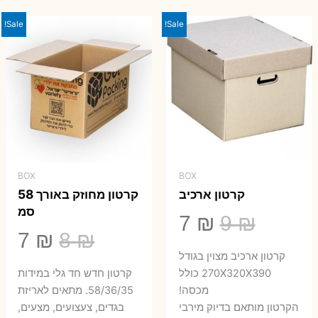
23 ₪.
29 ₪.
Sale!
Sale!
BOX
BOX
קרטון ארכיב
קרטון מחוזק באורך 58
סמ
המחיר
המחיר
7
₪
9
₪
המחיר
המ
7
₪
8
₪
המקורי
הנוכחי
קרטון ארכיב מצוין בגודל
המקורי
הנ
היה:
הוא:
270X320X390 כולל
קרטון חדש חד גלי במידות
היה:
הו
מכסה!
58/36/35. מתאים לאריזת
7 ₪.
9 ₪.
הקרטון מותאם בדיוק מירבי
בגדים, צעצועים, מצעים,