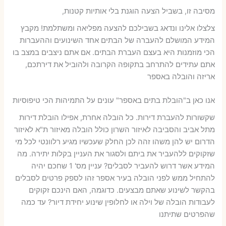
מסיבה זו, בשביל הצעה הוגנת בלי אותיות קטנות,
צלצלו אלינו ונדאג בשבילכם להצעה מפליאה ומשתלמת! מקבץ
המידע המושלם להעברה של הבתים אחד השינועים וההעברות
הכי מוזמנות היא בעצם העברת הבתים. אם אתם ניצבים במצב בו
אתם עתידים להתרחב בתקופה הקרובה ולהוביל את דירתכם,
אריזה והובלה באספר
אנו כאן ב"הובלת בתים באספר" עונים על התמיהות הכי טיפוסיות
שקשורות להעברת דירות. כל הובלה אחרת, אפילו הובלת דירות
מתל אביב והסביבה לאיזור השרון כולל הובלה מאיזור ת"א לאיזור
הדרום יש להן משהו זהה לכן החלק שעכשיו מגיע רלוונטי לכל מי
שזקוקים ללהעביר את ביתם ולסגור את העניין בקלות יתירה. מה
המידע אשר דרוש להעביר לסבלים? עניין מס' 1 שחכם יהיה
להתחיל ממש לפני הובלה בעיר אספר זהו לספק פרטים לסבלים
בהקשר לשינוע שאתם מבצעים. כדוגמה, האם הינכם זקוקים
לעבודות הובלה של וילה או לחלופין שינוע יחידת דיור? עד כמה
שהפרטים שתיתנו