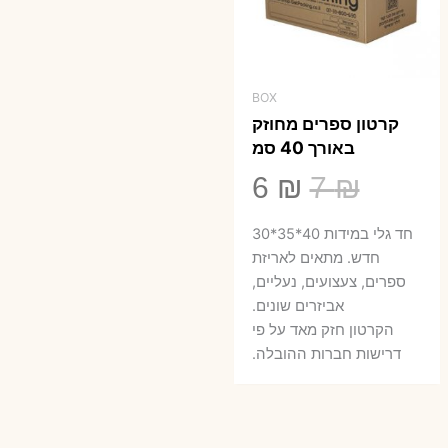
BOX
קרטון ספרים מחוזק
באורך 40 סמ
המחיר
המחיר
6
₪
7
₪
המקורי
הנוכחי
חד גלי במידות 40*35*30
היה:
הוא:
חדש. מתאים לאריזת
ספרים, צעצועים, נעליים,
6 ₪.
7 ₪.
אביזרים שונים.
הקרטון חזק מאד על פי
דרישות חברות ההובלה.