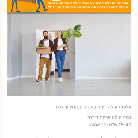
עלות הובלה דירה באספר במחירון שלנו
כמה עולה אריזת דירה​?
15-40 ש"ח (פר ארגז)