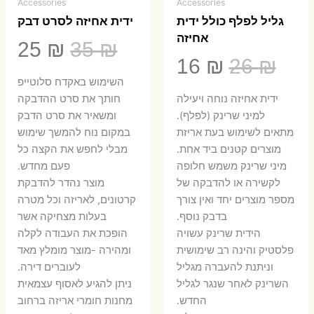
Accessories
Accessories
גליל לפלף כולל ידית
ידית אחיזה לסרט דבק
אחיזה
המחיר
המ
25
₪
35
₪
המחיר
המחיר
16
₪
26
₪
המקורי
הנ
השימוש באקדח סלוטייפ
המקורי
הנוכחי
היה:
הו
ידית אחיזה נוחה ויעילה
חותך את סרט ההדבקה
היה:
הוא:
למיני שרינק (לפלף).
ומשאיר את סרט הדבק
5 ₪.
35 ₪.
מתאים לשימוש בעת אריזת
במקום נוח להמשך שימוש
16 ₪.
26 ₪.
מוצרים קטנים ביד אחת.
מבלי לחפש את הקצה כל
​מיני שרינק משמש חלופה
פעם מחדש.
לקשירה או להדבקה של
מוצר נהדר להדבקת
מספר מוצרים יחד ואין צורך
קרטונים, לאריזה וכל מטרה
בדבק נוסף.
בעלות מצחיקה אשר
הידית שרינק עשויה
הופכת את העבודה לקלה
פלסטיק והינה רב שימושית
ומהירה -מוצר מומלץ מאד
וניתנת להעברה מגליל
לעוברים דירה.
השרינק לאחר שנגר לגליל
ניתן להגיע לאסוף עצמאית
החדש.
מחנות חומרי אריזה ברחוב