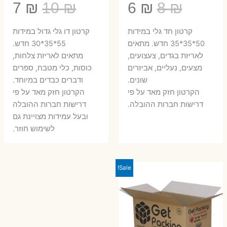
המחיר
המחיר
המחיר
המ
7
₪
10
₪
6
₪
8
₪
המקורי
הנוכחי
המקורי
הנ
קרטון חד גלי במידות
קרטון דו גלי גדול במידות
היה:
הוא:
היה:
הו
50*35*35 חדש. מתאים
55*35*30 חדש.
לאריזת בגדים, צעצועים,
מתאים לאריזת צלחות,
7 ₪.
10 ₪.
6 ₪.
8 ₪.
מצעים, נעליים, אביזרים
כוסות, כלי מטבח, ספרים
שונים.
ודברים כבדים במיוחד.
הקרטון חזק מאד על פי
הקרטון חזק מאד על פי
דרישות חברות ההובלה.
דרישות חברות ההובלה
ובעל עמידות מצויינת גם
לשימוש חוזר.
Sale!