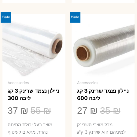
Sale!
Sale!
Accessories
Accessories
ניילון נצמד שרינק 3 קג
ניילון נצמד שרינק 3 קג
ליבה 600
ליבה 300
המחיר
המחיר
המחיר
המ
37
₪
55
₪
27
₪
35
₪
המקורי
הנוכחי
המקורי
הנ
מכל מוצרי השרינק
מוצר בעל יכולת מתיחה
היה:
הוא:
היה:
הו
למיניהם הוא שירנק 3 ק"ג
נהדר, מתאים לעיטוף