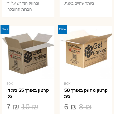
ביותר שקיים בענף.
ובחוזק הנדרש על ידי
חברות ההובלה.
Sale!
Sale!
BOX
BOX
קרטון מחוזק באורך 50
קרטון באורך 55 סמ דו
סמ
גלי
המחיר
המחיר
המחיר
המ
7
₪
10
₪
6
₪
8
₪