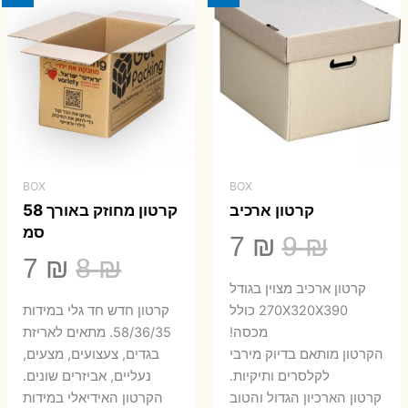
BOX
BOX
קרטון ארכיב
קרטון מחוזק באורך 58
סמ
המחיר
המחיר
7
₪
9
₪
המחיר
המ
7
₪
8
₪
המקורי
הנוכחי
קרטון ארכיב מצוין בגודל
המקורי
הנ
היה:
הוא:
270X320X390 כולל
קרטון חדש חד גלי במידות
היה:
הו
מכסה!
58/36/35. מתאים לאריזת
7 ₪.
9 ₪.
הקרטון מותאם בדיוק מירבי
בגדים, צעצועים, מצעים,
7 ₪.
8 ₪.
לקלסרים ותיקיות.
נעליים, אביזרים שונים.
קרטון הארכיון הגדול והטוב
הקרטון האידיאלי במידות