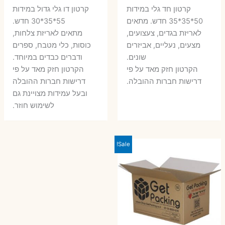
המקורי
הנוכחי
המקורי
הנ
קרטון חד גלי במידות
קרטון דו גלי גדול במידות
היה:
הוא:
היה:
הו
50*35*35 חדש. מתאים
55*35*30 חדש.
לאריזת בגדים, צעצועים,
מתאים לאריזת צלחות,
7 ₪.
10 ₪.
6 ₪.
8 ₪.
מצעים, נעליים, אביזרים
כוסות, כלי מטבח, ספרים
שונים.
ודברים כבדים במיוחד.
הקרטון חזק מאד על פי
הקרטון חזק מאד על פי
דרישות חברות ההובלה.
דרישות חברות ההובלה
ובעל עמידות מצויינת גם
לשימוש חוזר.
Sale!