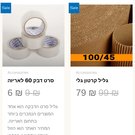
Sale!
Sale!
Accessories
Accessories
גליל קרטון גלי
סרט דבק 60 לאריזה
המחיר
המחיר
המחיר
המ
6
₪
9
₪
79
₪
99
₪
המקורי
הנוכחי
המקורי
הנ
גליל סרט הדבקה הוא אחד
היה:
הוא:
היה:
הו
המוצרים הנמכרים ביותר
בתחום האריזה.
6 ₪.
9 ₪.
79 ₪.
99 ₪.
המחיר האתר הוא הזול