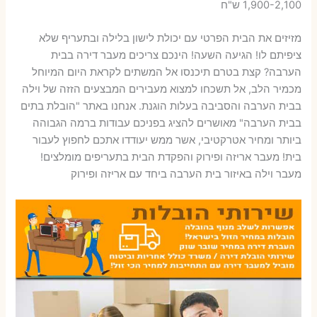
1,900-2,100 ש"ח
מזיזים את הבית הפרטי עם יכולת לישון בלילה ובתעריף שלא
ציפיתם לו! הגיעה השעה! הינכם צריכים מעבר דירה בבית
הערבה? קצת בטרם תיכנסו אל המשתים לקראת היום המיוחל
מכמיר הלב, אל תשכחו למצוא מעבירים המבצעים הזזה של וילה
בבית הערבה והסביבה בעלות הוגנת. אנחנו באתר "הובלת בתים
בבית הערבה" מאושרים להציג בפניכם עבודות ברמה הגבוהה
ביותר ומחיר אטרקטיבי, אשר ממש יעודדו אתכם לחפוץ לעבור
בית! מעבר אריזה ופירוק והפקדת הבית בתעריפים מומלצים!
מעבר וילה באיזור בית הערבה ביחד עם אריזה ופירוק