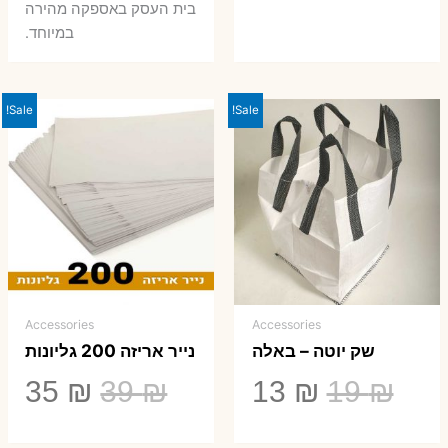
בית העסק באספקה מהירה
במיוחד.
Sale!
Sale!
Accessories
Accessories
שק יוטה – באלה
נייר אריזה 200 גליונות
המחיר
המחיר
המחיר
המ
35
₪
39
₪
13
₪
19
₪
המקורי
הנוכחי
המקורי
הנ