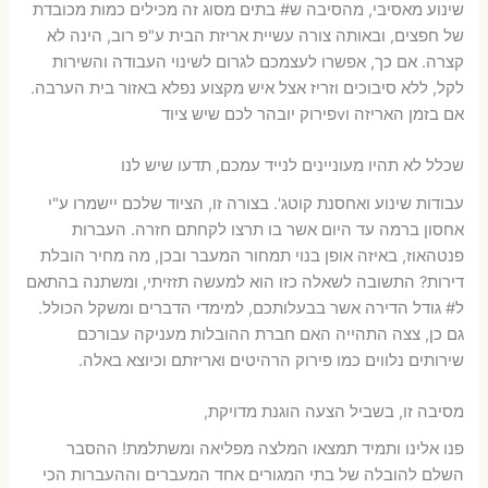
שינוע מאסיבי, מהסיבה ש# בתים מסוג זה מכילים כמות מכובדת
של חפצים, ובאותה צורה עשיית אריזת הבית ע"פ רוב, הינה לא
קצרה. אם כך, אפשרו לעצמכם לגרום לשינוי העבודה והשירות
לקל, ללא סיבוכים וזריז אצל איש מקצוע נפלא באזור בית הערבה.
אם בזמן האריזה וvפירוק יובהר לכם שיש ציוד
שכלל לא תהיו מעוניינים לנייד עמכם, תדעו שיש לנו
עבודות שינוע ואחסנת קוטג'. בצורה זו, הציוד שלכם יישמרו ע"י
אחסון ברמה עד היום אשר בו תרצו לקחתם חזרה. העברות
פנטהאוז, באיזה אופן בנוי תמחור המעבר ובכן, מה מחיר הובלת
דירות? התשובה לשאלה כזו הוא למעשה תזזיתי, ומשתנה בהתאם
ל# גודל הדירה אשר בבעלותכם, למימדי הדברים ומשקל הכולל.
גם כן, צצה התהייה האם חברת ההובלות מעניקה עבורכם
שירותים נלווים כמו פירוק הרהיטים ואריזתם וכיוצא באלה.
מסיבה זו, בשביל הצעה הוגנת מדויקת,
פנו אלינו ותמיד תמצאו המלצה מפליאה ומשתלמת! ההסבר
השלם להובלה של בתי המגורים אחד המעברים וההעברות הכי