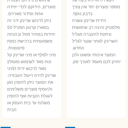
היה:
הוא:
6 ₪.
8 ₪.
מספר מוצרים יחד ואין צורך
מוצרים, הידוקם לכדי יחידה
11 ₪.
13 ₪.
בדבק נוסף.
אחת וסידור מארזים.
הידית שרינק עשויה
ניתן לרכוש שרינק ידני זה
פלסטיק והינה רב שימושית
במארז קרטון המכיל 50
וניתנת להעברה מגליל
יחידות במחיר מוזל ובהנחה
השרינק לאחר שנגר לגליל
משמעותית ברכישת כמות
החדש.
סיטונאית.
המוצר איכותי ופשוט ולכן
מיני לפלף או מיני שרינק קל
יחזיק לכם מעמד לאורך זמן.
ונוח מאד לשימוש ומומלץ
מאד לרכוש ידית למיני
שרינק לזירוז וייעול העבודה.
את המוצר ניתן להזמין כאן
ולהוסיף מוצרים משלימים
לעגלת הקניות ואף להזמין
משלוח עד בית העסק או
הבית