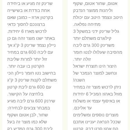
אטום, שחור אטום, שקוף
שרינק זה מגיע או ביחידה
וליהנות ממוצר הנדבק
אחת בודדת או בשישייה
היטב ונצמד היטב עם יכולת
בקרטון ארוז – כמובן שאם
מתיחה נפלאה.
ברצונכם לחסוך כדאי
גליל שרינק ידני במשקל 3
לרכוש מארז 6 יחידות.
קילוגרם משתלם יותר
באתר ישנו מוצר זהה גם כן
משרינק 300 גרם ליבה
ניילון נצמד שרינק 3 ק"ג אך
מהסיבה שעלולו לנטו חומר
עם ליבה 600 גרם במחיר
זולה יותר.
זול יותר למרות שליבת
היצור הינו תוצרת ישראל
הקרטון בו עבה יותר.
ונחשב למוצר הנמכר של
בחישוב נטו חומר ניילון הכי
השנה!
משתלם לקנות שרינק 3 ק"ג
ניתן לרכוש מוצר זה במחיר
עם 600 גרם ליבת קרטון
מוזל בארגז המכיל 6 יחידות
בלחיצה על הקישור.
או באיסוף עצמי או משלוח
שירנק 600 גרם ליבה מגיע
עד אליכם.
במבחר צבעים לבחירה:
מוצרים נוספים ומשלימים
שחור, לבן אטום ושקוף
שככל הנראה יעניינו אתכם
שלא כמו מוצר זה בעל
הם ארגז סרט דבק, קרטון
ליבת 300 גרם המדיע רק