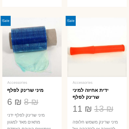
Sale!
Sale!
Accessories
Accessories
ידית אחיזה למיני
מיני שרינק לפלף
שרינק לפלף
המחיר
המ
6
₪
8
₪
המחיר
המחיר
11
₪
13
₪
המקורי
הנ
מיני שרינק לפלף ידני
המקורי
הנוכחי
היה:
הו
​מיני שרינק משמש חלופה
מתאים מאד למגוון
לקשירה או להדבקה של
שימושים ביניהם הצמדת