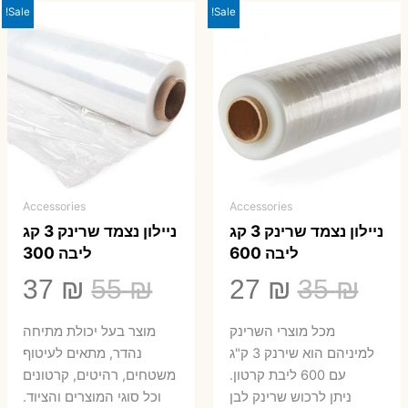
Sale!
Sale!
Accessories
Accessories
ניילון נצמד שרינק 3 קג
ניילון נצמד שרינק 3 קג
ליבה 600
ליבה 300
המחיר
המחיר
המחיר
המ
37
₪
55
₪
27
₪
35
₪
המקורי
הנוכחי
המקורי
הנ
מכל מוצרי השרינק
מוצר בעל יכולת מתיחה
היה:
הוא:
היה:
הו
למיניהם הוא שירנק 3 ק"ג
נהדר, מתאים לעיטוף
עם 600 ליבת קרטון.
משטחים, רהיטים, קרטונים
7 ₪.
55 ₪.
27 ₪.
35 ₪.
ניתן לרכוש שרינק לבן
וכל סוגי המוצרים והציוד.