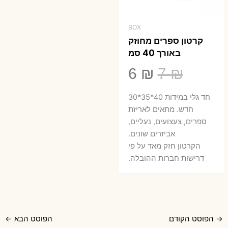
BOX
קרטון ספרים מחוזק
באורך 40 סמ
המחיר
המחיר
6
₪
7
₪
המקורי
הנוכחי
חד גלי במידות 40*35*30
היה:
הוא:
חדש. מתאים לאריזת
ספרים, צעצועים, נעליים,
6 ₪.
7 ₪.
אביזרים שונים.
הקרטון חזק מאד על פי
דרישות חברות ההובלה.
→
הפוסט הקודם
הפוסט הבא
←