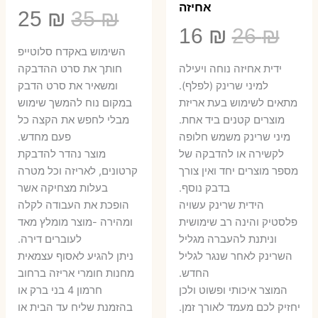
אחיזה
המחיר
המ
25
₪
35
₪
המחיר
המחיר
16
₪
26
₪
המקורי
הנ
השימוש באקדח סלוטייפ
המקורי
הנוכחי
היה:
הו
ידית אחיזה נוחה ויעילה
חותך את סרט ההדבקה
היה:
הוא:
למיני שרינק (לפלף).
ומשאיר את סרט הדבק
5 ₪.
35 ₪.
מתאים לשימוש בעת אריזת
במקום נוח להמשך שימוש
16 ₪.
26 ₪.
מוצרים קטנים ביד אחת.
מבלי לחפש את הקצה כל
​מיני שרינק משמש חלופה
פעם מחדש.
לקשירה או להדבקה של
מוצר נהדר להדבקת
מספר מוצרים יחד ואין צורך
קרטונים, לאריזה וכל מטרה
בדבק נוסף.
בעלות מצחיקה אשר
הידית שרינק עשויה
הופכת את העבודה לקלה
פלסטיק והינה רב שימושית
ומהירה -מוצר מומלץ מאד
וניתנת להעברה מגליל
לעוברים דירה.
השרינק לאחר שנגר לגליל
ניתן להגיע לאסוף עצמאית
החדש.
מחנות חומרי אריזה ברחוב
המוצר איכותי ופשוט ולכן
חרמון 4 בני ברק או
יחזיק לכם מעמד לאורך זמן.
בהזמנת שליח עד הבית או