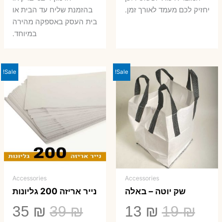
יחזיק לכם מעמד לאורך זמן.
בהזמנת שליח עד הבית או
בית העסק באספקה מהירה
במיוחד.
Sale!
Sale!
Accessories
Accessories
שק יוטה – באלה
נייר אריזה 200 גליונות
המחיר
המחיר
המחיר
המ
35
₪
39
₪
13
₪
19
₪