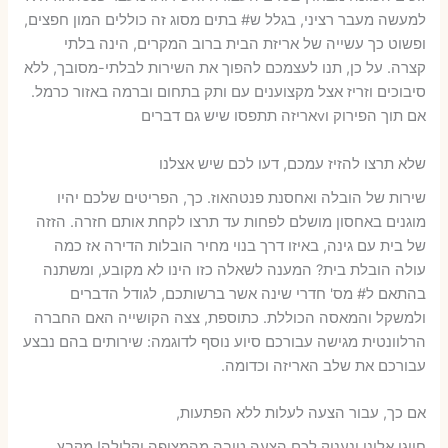
למעשה מעבר רציני, בגלל ש# בתים מסוג זה כוללים המון חפצים,
ופשוט כך עשייה של אריזת הבית ברוב המקרים, הינה בלתי
קצרה. על כן, תנו לעצמכם להפוך את השירות לבלתי-מסובך, ללא
סיבוכים וזריז אצל מקצוענים עם ותק בתחום וברמה באזור כרמל.
אם תוך הפירוק וvאריזה תתפסו שיש גם דברים
שלא תרצו להזיז עמכם, דעו לכם שיש אצלנו
שירות של הובלה ואחסנת פנטהאוז. כך, הפריטים שלכם יהיו
מוגנים באחסון מושלם לפחות עד תרצו לקחת אותם חזרה. הזזה
של בית עם גינה, באיזו דרך בנוי מחיר הובלות הדירה אז כמה
עולה הובלת בית? המענה לשאלה כזו הינו לא מקובע, ומשתנה
בהתאם ל# מס' חדרי שינה אשר ברשותכם, לגודל הדברים
ולמשקל והמאסה הכוללת. כתוספת, צצה הקושייה האם החברה
הרלוונטית מגישה עבורכם סיוע נוסף לדוגמה: שירותים בהם נבצע
עבורכם את שלב האריזה וכדומה.
אם כך, עבור הצעה לעלות ללא הפתעות,
חייגו אלינו ונעניק לכם הצעה טובה מהמצופה וקלילה! מקבץ