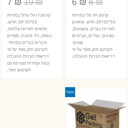
המחיר
המחיר
המחיר
המ
7
₪
10
₪
6
₪
8
₪
המקורי
הנוכחי
המקורי
הנ
קרטון חד גלי במידות
קרטון דו גלי גדול במידות
היה:
הוא:
היה:
הו
50*35*35 חדש. מתאים
55*35*30 חדש.
לאריזת בגדים, צעצועים,
מתאים לאריזת צלחות,
7 ₪.
10 ₪.
6 ₪.
8 ₪.
מצעים, נעליים, אביזרים
כוסות, כלי מטבח, ספרים
שונים.
ודברים כבדים במיוחד.
הקרטון חזק מאד על פי
הקרטון חזק מאד על פי
דרישות חברות ההובלה.
דרישות חברות ההובלה
ובעל עמידות מצויינת גם
לשימוש חוזר.
Sale!