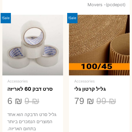
Movers -(pcdepot)
Sale!
Sale!
Accessories
Accessories
גליל קרטון גלי
סרט דבק 60 לאריזה
המחיר
המחיר
המחיר
המ
6
₪
9
₪
79
₪
99
₪
המקורי
הנוכחי
המקורי
הנ
גליל סרט הדבקה הוא אחד
היה:
הוא:
היה:
הו
המוצרים הנמכרים ביותר
בתחום האריזה.