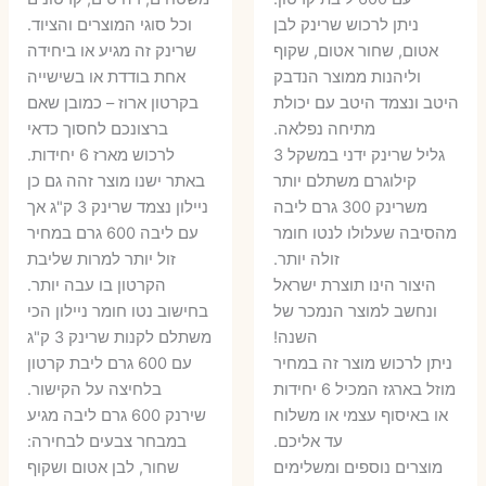
7 ₪.
55 ₪.
27 ₪.
35 ₪.
ניתן לרכוש שרינק לבן
וכל סוגי המוצרים והציוד.
אטום, שחור אטום, שקוף
שרינק זה מגיע או ביחידה
וליהנות ממוצר הנדבק
אחת בודדת או בשישייה
היטב ונצמד היטב עם יכולת
בקרטון ארוז – כמובן שאם
מתיחה נפלאה.
ברצונכם לחסוך כדאי
גליל שרינק ידני במשקל 3
לרכוש מארז 6 יחידות.
קילוגרם משתלם יותר
באתר ישנו מוצר זהה גם כן
משרינק 300 גרם ליבה
ניילון נצמד שרינק 3 ק"ג אך
מהסיבה שעלולו לנטו חומר
עם ליבה 600 גרם במחיר
זולה יותר.
זול יותר למרות שליבת
היצור הינו תוצרת ישראל
הקרטון בו עבה יותר.
ונחשב למוצר הנמכר של
בחישוב נטו חומר ניילון הכי
השנה!
משתלם לקנות שרינק 3 ק"ג
ניתן לרכוש מוצר זה במחיר
עם 600 גרם ליבת קרטון
מוזל בארגז המכיל 6 יחידות
בלחיצה על הקישור.
או באיסוף עצמי או משלוח
שירנק 600 גרם ליבה מגיע
עד אליכם.
במבחר צבעים לבחירה:
מוצרים נוספים ומשלימים
שחור, לבן אטום ושקוף