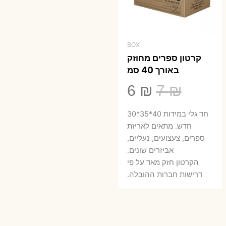
BOX
קרטון ספרים מחוזק
באורך 40 סמ
המחיר
המחיר
6
₪
7
₪
המקורי
הנוכחי
חד גלי במידות 40*35*30
היה:
הוא:
חדש. מתאים לאריזת
ספרים, צעצועים, נעליים,
6 ₪.
7 ₪.
אביזרים שונים.
הקרטון חזק מאד על פי
דרישות חברות ההובלה.