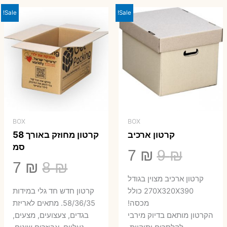
23 ₪.
29 ₪.
Sale!
Sale!
BOX
BOX
קרטון ארכיב
קרטון מחוזק באורך 58
סמ
המחיר
המחיר
7
₪
9
₪
המחיר
המ
7
₪
8
₪
המקורי
הנוכחי
קרטון ארכיב מצוין בגודל
המקורי
הנ
היה:
הוא:
270X320X390 כולל
קרטון חדש חד גלי במידות
היה:
הו
מכסה!
58/36/35. מתאים לאריזת
7 ₪.
9 ₪.
הקרטון מותאם בדיוק מירבי
בגדים, צעצועים, מצעים,
7 ₪.
8 ₪.