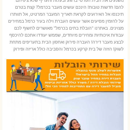
משנעים את הבית הפרטי ברוגע ובעלות ותעריף שלא ציפיתם
להם! חדשות טובות! הינכם עושים מעבר בכרמל? קצת בטרם
תיכנסו אל האירועים לקראת תאריך המעבר המרטיט, אל תוותרו
על להזמין מסיעים אשר עושים העברת וילה בעיר כרמל במחירים
מצוינים. באתרנו "הובלת בתים בכרמל" מאושרים לחשוף לכם
עבודות איכותיות ומחירים מיוחדים, שממש יעודדו אתכם להיכסף
לבצע מעבר דירה! העברה פירוק ואחסון הבית בתעריפים מתחת
לשוק! הזזה של בית קרקע בכרמל והסביבה כולל אריזה ופירוק