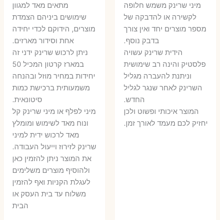
המקורי
הנוכחי
היה:
הו
​מיני שרינק משמש חלופה
מתאים מאד למגוון
היה:
הוא:
לקשירה או להדבקה של
שימושים ביניהם הצמדת
6 ₪.
8 ₪.
מספר מוצרים יחד ואין צורך
מוצרים, הידוקם לכדי יחידה
11 ₪.
13 ₪.
בדבק נוסף.
אחת וסידור מארזים.
הידית שרינק עשויה
ניתן לרכוש שרינק ידני זה
פלסטיק והינה רב שימושית
במארז קרטון המכיל 50
וניתנת להעברה מגליל
יחידות במחיר מוזל ובהנחה
השרינק לאחר שנגר לגליל
משמעותית ברכישת כמות
החדש.
סיטונאית.
המוצר איכותי ופשוט ולכן
מיני לפלף או מיני שרינק קל
יחזיק לכם מעמד לאורך זמן.
ונוח מאד לשימוש ומומלץ
מאד לרכוש ידית למיני
שרינק לזירוז וייעול העבודה.
את המוצר ניתן להזמין כאן
ולהוסיף מוצרים משלימים
לעגלת הקניות ואף להזמין
משלוח עד בית העסק או
הבית