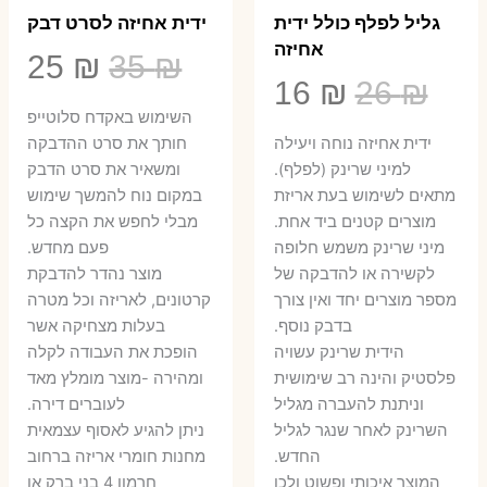
גליל לפלף כולל ידית
ידית אחיזה לסרט דבק
אחיזה
המחיר
המ
25
₪
35
₪
המחיר
המחיר
16
₪
26
₪
המקורי
הנ
השימוש באקדח סלוטייפ
המקורי
הנוכחי
היה:
הו
ידית אחיזה נוחה ויעילה
חותך את סרט ההדבקה
היה:
הוא:
למיני שרינק (לפלף).
ומשאיר את סרט הדבק
5 ₪.
35 ₪.
מתאים לשימוש בעת אריזת
במקום נוח להמשך שימוש
16 ₪.
26 ₪.
מוצרים קטנים ביד אחת.
מבלי לחפש את הקצה כל
​מיני שרינק משמש חלופה
פעם מחדש.
לקשירה או להדבקה של
מוצר נהדר להדבקת
מספר מוצרים יחד ואין צורך
קרטונים, לאריזה וכל מטרה
בדבק נוסף.
בעלות מצחיקה אשר
הידית שרינק עשויה
הופכת את העבודה לקלה
פלסטיק והינה רב שימושית
ומהירה -מוצר מומלץ מאד
וניתנת להעברה מגליל
לעוברים דירה.
השרינק לאחר שנגר לגליל
ניתן להגיע לאסוף עצמאית
החדש.
מחנות חומרי אריזה ברחוב
המוצר איכותי ופשוט ולכן
חרמון 4 בני ברק או