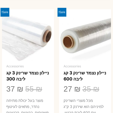
Sale!
Sale!
Accessories
Accessories
ניילון נצמד שרינק 3 קג
ניילון נצמד שרינק 3 קג
ליבה 600
ליבה 300
המחיר
המחיר
המחיר
המ
37
₪
55
₪
27
₪
35
₪
המקורי
הנוכחי
המקורי
הנ
מכל מוצרי השרינק
מוצר בעל יכולת מתיחה
היה:
הוא:
היה:
הו
למיניהם הוא שירנק 3 ק"ג
נהדר, מתאים לעיטוף
עם 600 ליבת קרטון.
משטחים, רהיטים, קרטונים