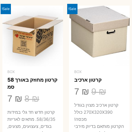
23 ₪.
29 ₪.
Sale!
Sale!
BOX
BOX
קרטון ארכיב
קרטון מחוזק באורך 58
סמ
המחיר
המחיר
7
₪
9
₪
המחיר
המ
7
₪
8
₪
המקורי
הנוכחי
קרטון ארכיב מצוין בגודל
המקורי
הנ
היה:
הוא:
270X320X390 כולל
קרטון חדש חד גלי במידות
היה:
הו
מכסה!
58/36/35. מתאים לאריזת
7 ₪.
9 ₪.
הקרטון מותאם בדיוק מירבי
בגדים, צעצועים, מצעים,