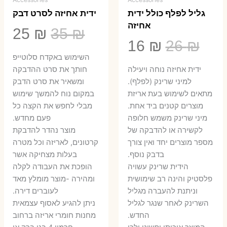
גליל לפלף כולל ידית
ידית אחיזה לסרט דבק
אחיזה
המחיר
המ
25
₪
35
₪
המחיר
המחיר
16
₪
26
₪
המקורי
הנ
השימוש באקדח סלוטייפ
המקורי
הנוכחי
היה:
הו
ידית אחיזה נוחה ויעילה
חותך את סרט ההדבקה
היה:
הוא:
למיני שרינק (לפלף).
ומשאיר את סרט הדבק
5 ₪.
35 ₪.
מתאים לשימוש בעת אריזת
במקום נוח להמשך שימוש
16 ₪.
26 ₪.
מוצרים קטנים ביד אחת.
מבלי לחפש את הקצה כל
​מיני שרינק משמש חלופה
פעם מחדש.
לקשירה או להדבקה של
מוצר נהדר להדבקת
מספר מוצרים יחד ואין צורך
קרטונים, לאריזה וכל מטרה
בדבק נוסף.
בעלות מצחיקה אשר
הידית שרינק עשויה
הופכת את העבודה לקלה
פלסטיק והינה רב שימושית
ומהירה -מוצר מומלץ מאד
וניתנת להעברה מגליל
לעוברים דירה.
השרינק לאחר שנגר לגליל
ניתן להגיע לאסוף עצמאית
החדש.
מחנות חומרי אריזה ברחוב