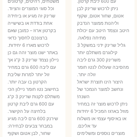
עם 600 ליבת קרטון.
משטחים, רהיטים, קרטונים
7 ₪.
55 ₪.
27 ₪.
35 ₪.
ניתן לרכוש שרינק לבן
וכל סוגי המוצרים והציוד.
אטום, שחור אטום, שקוף
שרינק זה מגיע או ביחידה
וליהנות ממוצר הנדבק
אחת בודדת או בשישייה
היטב ונצמד היטב עם יכולת
בקרטון ארוז – כמובן שאם
מתיחה נפלאה.
ברצונכם לחסוך כדאי
גליל שרינק ידני במשקל 3
לרכוש מארז 6 יחידות.
קילוגרם משתלם יותר
באתר ישנו מוצר זהה גם כן
משרינק 300 גרם ליבה
ניילון נצמד שרינק 3 ק"ג אך
מהסיבה שעלולו לנטו חומר
עם ליבה 600 גרם במחיר
זולה יותר.
זול יותר למרות שליבת
היצור הינו תוצרת ישראל
הקרטון בו עבה יותר.
ונחשב למוצר הנמכר של
בחישוב נטו חומר ניילון הכי
השנה!
משתלם לקנות שרינק 3 ק"ג
ניתן לרכוש מוצר זה במחיר
עם 600 גרם ליבת קרטון
מוזל בארגז המכיל 6 יחידות
בלחיצה על הקישור.
או באיסוף עצמי או משלוח
שירנק 600 גרם ליבה מגיע
עד אליכם.
במבחר צבעים לבחירה:
מוצרים נוספים ומשלימים
שחור, לבן אטום ושקוף