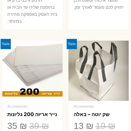
המוצר איכותי ופשוט ולכן
חרמון 4 בני ברק או
יחזיק לכם מעמד לאורך זמן.
בהזמנת שליח עד הבית או
בית העסק באספקה מהירה
במיוחד.
Sale!
Sale!
Accessories
Accessories
שק יוטה – באלה
נייר אריזה 200 גליונות
המחיר
המחיר
המחיר
המ
35
₪
39
₪
13
₪
19
₪