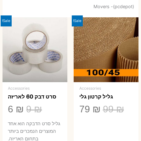
Movers -(pcdepot)
Sale!
Sale!
Accessories
Accessories
גליל קרטון גלי
סרט דבק 60 לאריזה
המחיר
המחיר
המחיר
המ
6
₪
9
₪
79
₪
99
₪
המקורי
הנוכחי
המקורי
הנ
גליל סרט הדבקה הוא אחד
היה:
הוא:
היה:
הו
המוצרים הנמכרים ביותר
בתחום האריזה.