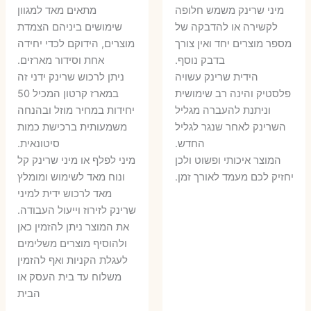
המקורי
הנוכחי
היה:
הו
​מיני שרינק משמש חלופה
מתאים מאד למגוון
היה:
הוא:
לקשירה או להדבקה של
שימושים ביניהם הצמדת
6 ₪.
8 ₪.
מספר מוצרים יחד ואין צורך
מוצרים, הידוקם לכדי יחידה
11 ₪.
13 ₪.
בדבק נוסף.
אחת וסידור מארזים.
הידית שרינק עשויה
ניתן לרכוש שרינק ידני זה
פלסטיק והינה רב שימושית
במארז קרטון המכיל 50
וניתנת להעברה מגליל
יחידות במחיר מוזל ובהנחה
השרינק לאחר שנגר לגליל
משמעותית ברכישת כמות
החדש.
סיטונאית.
המוצר איכותי ופשוט ולכן
מיני לפלף או מיני שרינק קל
יחזיק לכם מעמד לאורך זמן.
ונוח מאד לשימוש ומומלץ
מאד לרכוש ידית למיני
שרינק לזירוז וייעול העבודה.
את המוצר ניתן להזמין כאן
ולהוסיף מוצרים משלימים
לעגלת הקניות ואף להזמין
משלוח עד בית העסק או
הבית