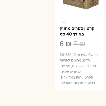
BOX
קרטון ספרים מחוזק
באורך 40 סמ
המחיר
המחיר
6
₪
7
₪
המקורי
הנוכחי
חד גלי במידות 40*35*30
היה:
הוא:
חדש. מתאים לאריזת
ספרים, צעצועים, נעליים,
6 ₪.
7 ₪.
אביזרים שונים.
הקרטון חזק מאד על פי
דרישות חברות ההובלה.