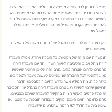
פנו אלינו וניתן לכם עסקה מפתיעה ונורמלית! המדריך המושלם
לשינוע החדרים ובתי המגורים אחת ההעברות הכי מוזמנות היא
למעשה העברת בתי המגורים. במקרה שקלטתם שאתם על סף
להתרחב בזמן הקרוב ולהוביל את הבית שלכם, אריזה והובלה
במגדל עוז
כאן באתר "הובלת בתים במגדל עוז" נותנים מענה על השאלות
השכיחות ביותר
הנקשרות עם הזזה של מקומות. כל הובלה אחרת, אפילו העברת
דירה מתל אביב והסביבה לאיזור השרון יחד עם העברת דירה
מהמרכז לדרום אוצרות בחובן גורם זהה על-כן החומר שעכשיו
מגיע רלוונטי לכל החבר'ה שמעוניינים לעשות מעבר ולטפל בעניין
ביתר קלות. מה המידע אשר נדרש להעביר לסבלים? הדבר
הראשון שרצוי לעשות רגע טרם העברת דירה במגדל עוז והסביבה
זה לתת פרטים לאנשי הצוות בהקשר להעברה שאתם מבצעים.
סתם כדוגמה, האם הינכם זקוקים לעבודות הובלות של קוטג' ו/או
שינוע בית של חדר? לפי הרמה שהפרטים שתעבירו