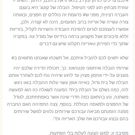
אינכם צריכים לזרוק זמן רב בלארוז את ביתכם, להיפך: תשיגו יד
עוזרת מבחוץ רגע לפני הטיפול. הובלה של קוטג' היא בעצם
העברה רצינית, מפני ש# כדוגמת זה כוללים ים חפצים, ובאותה
צורה עשייה של אריזה ברוב הפעמים, הינה לא קצרה. ולכן,
אפשרו לעצמכם לגרום להפיכת העבודה והשירות לקליל, בזריזות
וללא סיבוכים אצל מקצוען ברמה ברדיוס של מגדל עוז. במקרה
שתוך כדי הפירוק וvאריזה תקלטו שיש גם דברים
שלא יתאים לכם להוביל איתכם, אל תשכחו שאנחנו מתגאים ב#
שירותי הובלה ואיחסוני פנטהאוז. כך, תכולת הדירה שלכם יהיו
מוגנים על-ידי אחסון מצוין עד לרגע שיהיה נוח לכם לשחרר אותם.
הובלה של בית גדול, באיזה אופן עשוי עלות ההובלה בואו ניגש
לזה, כמה נשלם על הובלת בית? המענה לשאלה כזו הוא למעשה
משתנה, ונע בהתאם כמה חדרי שינה אשר באמתחתכם, לגודל
של החפצים ולמאסה הכוללת. בנוסף, צצה התמיהה האם החברה
ממנה הזמנתם מביאה עבורכם שירותים נלווים למשל שירותים
בהם נבצע עבורכם את שלב האריזה וכד'.
מסיבה זו, למען הצעה לעלות בלי הפתעות,