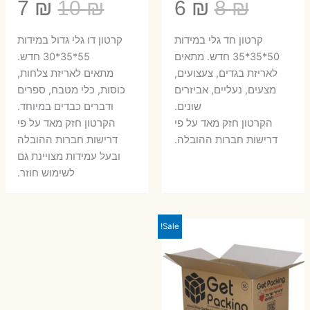
המחיר
המחיר
המחיר
המ
7
₪
10
₪
6
₪
8
₪
המקורי
הנוכחי
המקורי
הנ
קרטון חד גלי במידות
קרטון דו גלי גדול במידות
היה:
הוא:
היה:
הו
50*35*35 חדש. מתאים
55*35*30 חדש.
לאריזת בגדים, צעצועים,
מתאים לאריזת צלחות,
7 ₪.
10 ₪.
6 ₪.
8 ₪.
מצעים, נעליים, אביזרים
כוסות, כלי מטבח, ספרים
שונים.
ודברים כבדים במיוחד.
הקרטון חזק מאד על פי
הקרטון חזק מאד על פי
דרישות חברות ההובלה.
דרישות חברות ההובלה
ובעל עמידות מצויינת גם
לשימוש חוזר.
Sale!