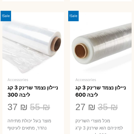
Sale!
Sale!
Accessories
Accessories
ניילון נצמד שרינק 3 קג
ניילון נצמד שרינק 3 קג
ליבה 600
ליבה 300
המחיר
המחיר
המחיר
המ
37
₪
55
₪
27
₪
35
₪
המקורי
הנוכחי
המקורי
הנ
מכל מוצרי השרינק
מוצר בעל יכולת מתיחה
היה:
הוא:
היה:
הו
למיניהם הוא שירנק 3 ק"ג
נהדר, מתאים לעיטוף