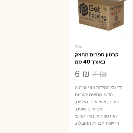
BOX
קרטון ספרים מחוזק
באורך 40 סמ
המחיר
המחיר
6
₪
7
₪
המקורי
הנוכחי
חד גלי במידות 40*35*30
היה:
הוא:
חדש. מתאים לאריזת
ספרים, צעצועים, נעליים,
6 ₪.
7 ₪.
אביזרים שונים.
הקרטון חזק מאד על פי
דרישות חברות ההובלה.