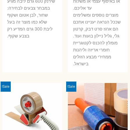
או באיסוף עצמי או משלוח
שירנק 600 גרם ליבה מגיע
עד אליכם.
במבחר צבעים לבחירה:
מוצרים נוספים ומשלימים
שחור, לבן אטום ושקוף
שככל הנראה יעניינו אתכם
שלא כמו מוצר זה בעל
הם ארגז סרט דבק, קרטון
ליבת 300 גרם המדיע רק
גלי, גליל ניילון בועות ועוד.
בצבע שקוף.
מומלץ להכנס לקטוגריית
חומרי אריזה וליהנות
ממחירי מבצע הזולים
בישראל.
Sale!
Sale!