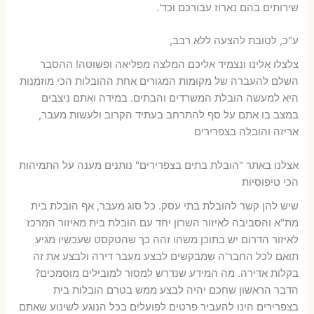
שירותים בהם נארוז עבורכם וכד'.
ע"כ, לטובת להצעה ללא רבב,
צלצלו אלינו ונצמיד אליכם המלצה מפליאה ופשוטה! ההסבר
השלם להעברה של מקומות המגורים אחת ההובלות הכי מוזמנות
היא למעשה הובלת המשרדים והבתים. במידה ואתם ניצבים
במצב בו אתם על סף להתרחב בעתיד הקרוב ולעשות מעבר,
אריזה והובלה בצפרירים
אצלנו באתר "הובלת בתים בצפרירים" נותנים מענה על התמיהות
הכי טיפוסיות
שיש להן קשר להובלת בתי עסק. כל סוג מעבר, אף הובלת בית
מת"א והסביבה לאיזור השרון יחד עם הובלת בית מאיזור המרכז
לאיזור הדרום יש בתוכן משהו זהה כך שהטקסט שעכשיו מגיע
תואם לכל החבר'ה שמבקשים לבצע מעבר דירה ולבצע את זה
בקלות אדירה. מה המידע שנדרש למסור למובילים מוסמכים?
הדבר הראשון שחכם יהיה לבצע ממש בטרם הובלות בית
בצפרירים הינו להעביר פרטים לפועלים בכל הנוגע לשינוע שאתם