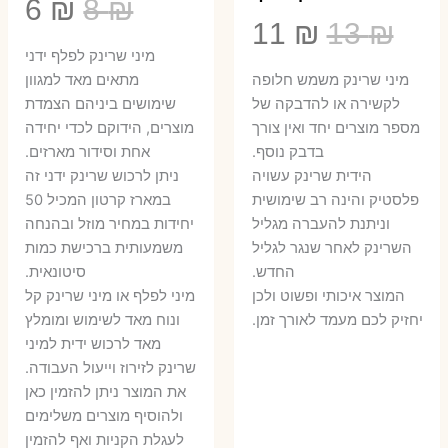
המחיר
המ
6
₪
8
₪
המחיר
המחיר
11
₪
13
₪
המקורי
הנ
מיני שרינק לפלף ידני
המקורי
הנוכחי
היה:
הו
​מיני שרינק משמש חלופה
מתאים מאד למגוון
היה:
הוא:
לקשירה או להדבקה של
שימושים ביניהם הצמדת
6 ₪.
8 ₪.
מספר מוצרים יחד ואין צורך
מוצרים, הידוקם לכדי יחידה
11 ₪.
13 ₪.
בדבק נוסף.
אחת וסידור מארזים.
הידית שרינק עשויה
ניתן לרכוש שרינק ידני זה
פלסטיק והינה רב שימושית
במארז קרטון המכיל 50
וניתנת להעברה מגליל
יחידות במחיר מוזל ובהנחה
השרינק לאחר שנגר לגליל
משמעותית ברכישת כמות
החדש.
סיטונאית.
המוצר איכותי ופשוט ולכן
מיני לפלף או מיני שרינק קל
יחזיק לכם מעמד לאורך זמן.
ונוח מאד לשימוש ומומלץ
מאד לרכוש ידית למיני
שרינק לזירוז וייעול העבודה.
את המוצר ניתן להזמין כאן
ולהוסיף מוצרים משלימים
לעגלת הקניות ואף להזמין