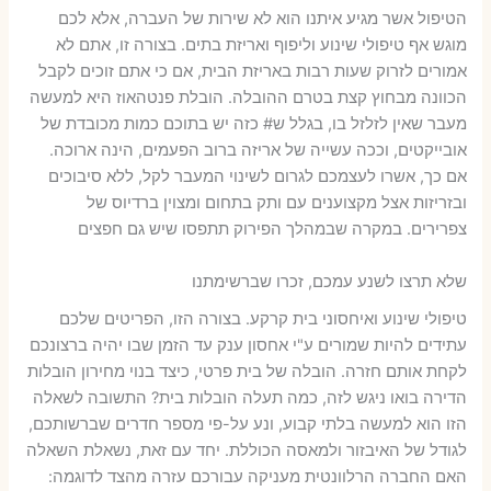
הטיפול אשר מגיע איתנו הוא לא שירות של העברה, אלא לכם
מוגש אף טיפולי שינוע וליפוף ואריזת בתים. בצורה זו, אתם לא
אמורים לזרוק שעות רבות באריזת הבית, אם כי אתם זוכים לקבל
הכוונה מבחוץ קצת בטרם ההובלה. הובלת פנטהאוז היא למעשה
מעבר שאין לזלזל בו, בגלל ש# כזה יש בתוכם כמות מכובדת של
אובייקטים, וככה עשייה של אריזה ברוב הפעמים, הינה ארוכה.
אם כך, אשרו לעצמכם לגרום לשינוי המעבר לקל, ללא סיבוכים
ובזריזות אצל מקצוענים עם ותק בתחום ומצוין ברדיוס של
צפרירים. במקרה שבמהלך הפירוק תתפסו שיש גם חפצים
שלא תרצו לשנע עמכם, זכרו שברשימתנו
טיפולי שינוע ואיחסוני בית קרקע. בצורה הזו, הפריטים שלכם
עתידים להיות שמורים ע"י אחסון ענק עד הזמן שבו יהיה ברצונכם
לקחת אותם חזרה. הובלה של בית פרטי, כיצד בנוי מחירון הובלות
הדירה בואו ניגש לזה, כמה תעלה הובלות בית? התשובה לשאלה
הזו הוא למעשה בלתי קבוע, ונע על-פי מספר חדרים שברשותכם,
לגודל של האיבזור ולמאסה הכוללת. יחד עם זאת, נשאלת השאלה
האם החברה הרלוונטית מעניקה עבורכם עזרה מהצד לדוגמה: