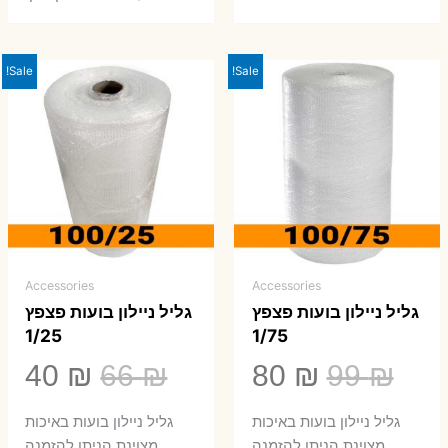
Sale!
Sale!
Accessories
Accessories
גליל ניילון בועות פצפץ
גליל ניילון בועות פצפץ
1/25
1/75
המחיר
המחיר
המחיר
המ
40
₪
66
₪
80
₪
99
₪
המקורי
הנוכחי
המקורי
הנ
גליל ניילון בועות באיכות
גליל ניילון בועות באיכות
מצוינת הניתן להזמנה
מצוינת הניתן להזמנה