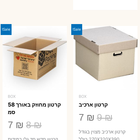
המקורי
הנוכחי
היה:
הוא:
23 ₪.
29 ₪.
Sale!
Sale!
BOX
BOX
קרטון ארכיב
קרטון מחוזק באורך 58
סמ
המחיר
המחיר
7
₪
9
₪
המחיר
המ
7
₪
8
₪
המקורי
הנוכחי
קרטון ארכיב מצוין בגודל
המקורי
הנ
270X320X390 כולל
קרטון חדש חד גלי במידות