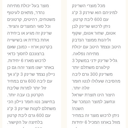
המקורי
הנוכחי
המקורי
הנ
מכל מוצרי השרינק
מוצר בעל יכולת מתיחה
היה:
הוא:
היה:
הו
למיניהם הוא שירנק 3 ק"ג
נהדר, מתאים לעיטוף
עם 600 ליבת קרטון.
משטחים, רהיטים, קרטונים
7 ₪.
55 ₪.
27 ₪.
35 ₪.
ניתן לרכוש שרינק לבן
וכל סוגי המוצרים והציוד.
אטום, שחור אטום, שקוף
שרינק זה מגיע או ביחידה
וליהנות ממוצר הנדבק
אחת בודדת או בשישייה
היטב ונצמד היטב עם יכולת
בקרטון ארוז – כמובן שאם
מתיחה נפלאה.
ברצונכם לחסוך כדאי
גליל שרינק ידני במשקל 3
לרכוש מארז 6 יחידות.
קילוגרם משתלם יותר
באתר ישנו מוצר זהה גם כן
משרינק 300 גרם ליבה
ניילון נצמד שרינק 3 ק"ג אך
מהסיבה שעלולו לנטו חומר
עם ליבה 600 גרם במחיר
זולה יותר.
זול יותר למרות שליבת
היצור הינו תוצרת ישראל
הקרטון בו עבה יותר.
ונחשב למוצר הנמכר של
בחישוב נטו חומר ניילון הכי
השנה!
משתלם לקנות שרינק 3 ק"ג
ניתן לרכוש מוצר זה במחיר
עם 600 גרם ליבת קרטון
מוזל בארגז המכיל 6 יחידות
בלחיצה על הקישור.