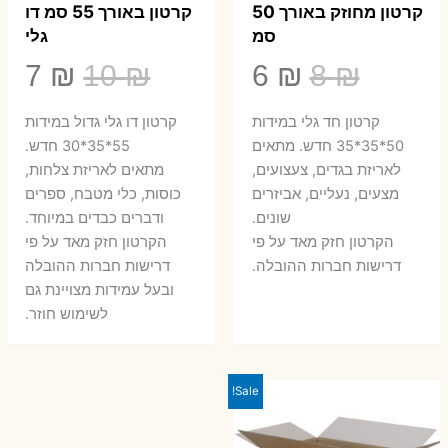
קרטון מחוזק באורך 50
קרטון באורך 55 סמ דו
סמ
גלי
המחיר
המחיר
המחיר
המ
7
₪
10
₪
6
₪
8
₪
המקורי
הנוכחי
המקורי
הנ
קרטון חד גלי במידות
קרטון דו גלי גדול במידות
היה:
הוא:
היה:
הו
50*35*35 חדש. מתאים
55*35*30 חדש.
לאריזת בגדים, צעצועים,
מתאים לאריזת צלחות,
7 ₪.
10 ₪.
6 ₪.
8 ₪.
מצעים, נעליים, אביזרים
כוסות, כלי מטבח, ספרים
שונים.
ודברים כבדים במיוחד.
הקרטון חזק מאד על פי
הקרטון חזק מאד על פי
דרישות חברות ההובלה.
דרישות חברות ההובלה
ובעל עמידות מצויינת גם
לשימוש חוזר.
Sale!