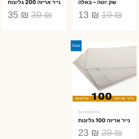
שק יוטה – באלה
נייר אריזה 200 גליונות
המחיר
המחיר
המחיר
המ
35
₪
39
₪
13
₪
19
₪
המקורי
הנוכחי
המקורי
הנ
היה:
הוא:
היה:
הו
Sale!
5 ₪.
39 ₪.
13 ₪.
19 ₪.
Accessories
נייר אריזה 100 גליונות
המחיר
המחיר
23
₪
29
₪