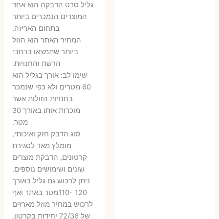
המקורי
הנוכחי
המקורי
הנ
גליל סרט הדבקה הוא אחד
היה:
הוא:
היה:
הו
המוצרים הנמכרים ביותר
בתחום האריזה.
6 ₪.
9 ₪.
79 ₪.
99 ₪.
המחיר האתר הוא הזול
ביותר שתמצאו ברחבי
הרשת והחנויות.
שימו לב: אורך בגליל הוא
60 מטרים ולא כפי שנמכר
בחנויות הזולות אשר
מוכרות אותו באורך 30
מטר.
סוג הדבק חזק ואיכותי,
מומלץ מאד לסגירת
קרטונים, הדבקת מוצרים
שונים ושימושים נוספים.
ניתן לרכוש גם גליל באורך
120 -110מטר באתר ואף
לרכוש במחיר מוזל מארזים
של 72/36 יחידות בקרטון.