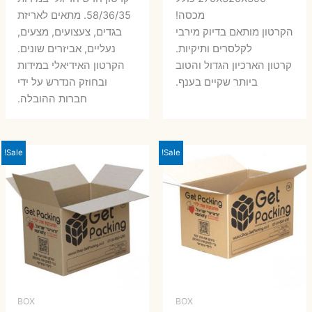
היה:
הוא:
היה:
הו
מכסה!
58/36/35. מתאים לאריזת
7 ₪.
9 ₪.
הקרטון מותאם בדיוק מירבי
בגדים, צעצועים, מצעים,
7 ₪.
8 ₪.
לקלסרים ותיקיות.
נעליים, אביזרים שונים.
קרטון הארכיון הגדול והטוב
הקרטון האידיאלי במידות
ביותר שקיים בענף.
ובחוזק הנדרש על ידי
חברות ההובלה.
Sale!
Sale!
BOX
BOX