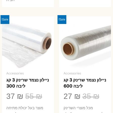
Sale!
Sale!
Accessories
Accessories
ניילון נצמד שרינק 3 קג
ניילון נצמד שרינק 3 קג
ליבה 600
ליבה 300
המחיר
המחיר
המחיר
המ
37
₪
55
₪
27
₪
35
₪
המקורי
הנוכחי
המקורי
הנ
מכל מוצרי השרינק
מוצר בעל יכולת מתיחה