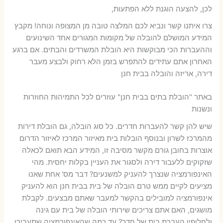
לכן, להצעה הוגנת ללא הפתעות,
צרו איתנו קשר ונביא לכם המלצה טובה מן המצופה ונוחה! מקבץ
המידע המושלם להובלה של מקומות המגורים אחד השינועים
וההעברות הכי מבוקשות היא הובלת המשרדים והבתים. אם ברגע
האחרון אתם עתידים להתפרש בזמן הלא רחוק ולבצע מעבר
דירה, אריזה והובלה בבית חנן
באתר "הובלת בתים בבית חנן" עוזרים לכל התמיהות החוזרות
ונשנות
שיש להן קשר להעברות חדרים. כל סוג הובלה, גם הובלת דירות
מהמרכז לשרון ובנוסף הובלות בית מאיזור המרכז לאיזור הדרום
אוצרות בחובן גורם מקשר מסיבה זו, המידע הבא תואם לכאלה
שזקוקים ללעבור דירה ולסגור את העניין בקלות יחסית. מהי
האינפורמציה שנצרך להעניק למשנעים? דבר מס' אחת שאנו
מציעים לקיים ממש טרם הובלה של בית בבית חנן הוא להעניק
אינפורמציה למובילים בהקשר למעבר שאתם מבצעים. לקבלת
מושגים, האם אתם צריכים שירותי הובלה של בית עם גינה
ולחלופין העברת בית של חדר? עד כמה שהאינפורמציה שתעבירו