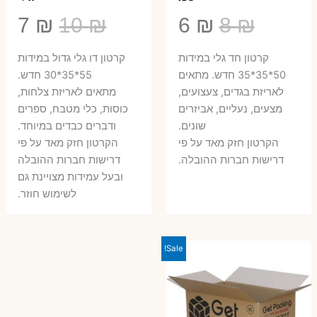
המחיר
המחיר
המחיר
המ
7
₪
10
₪
6
₪
8
₪
המקורי
הנוכחי
המקורי
הנ
קרטון חד גלי במידות
קרטון דו גלי גדול במידות
היה:
הוא:
היה:
הו
50*35*35 חדש. מתאים
55*35*30 חדש.
לאריזת בגדים, צעצועים,
מתאים לאריזת צלחות,
7 ₪.
10 ₪.
6 ₪.
8 ₪.
מצעים, נעליים, אביזרים
כוסות, כלי מטבח, ספרים
שונים.
ודברים כבדים במיוחד.
הקרטון חזק מאד על פי
הקרטון חזק מאד על פי
דרישות חברות ההובלה.
דרישות חברות ההובלה
ובעל עמידות מצויינת גם
לשימוש חוזר.
Sale!