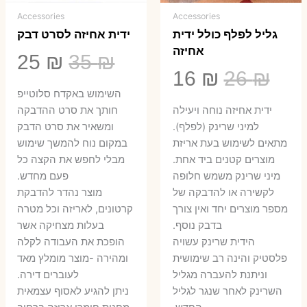
Accessories
Accessories
גליל לפלף כולל ידית
ידית אחיזה לסרט דבק
אחיזה
המחיר
המ
25
₪
35
₪
המחיר
המחיר
16
₪
26
₪
המקורי
הנ
השימוש באקדח סלוטייפ
המקורי
הנוכחי
היה:
הו
ידית אחיזה נוחה ויעילה
חותך את סרט ההדבקה
היה:
הוא:
למיני שרינק (לפלף).
ומשאיר את סרט הדבק
5 ₪.
35 ₪.
מתאים לשימוש בעת אריזת
במקום נוח להמשך שימוש
16 ₪.
26 ₪.
מוצרים קטנים ביד אחת.
מבלי לחפש את הקצה כל
​מיני שרינק משמש חלופה
פעם מחדש.
לקשירה או להדבקה של
מוצר נהדר להדבקת
מספר מוצרים יחד ואין צורך
קרטונים, לאריזה וכל מטרה
בדבק נוסף.
בעלות מצחיקה אשר
הידית שרינק עשויה
הופכת את העבודה לקלה
פלסטיק והינה רב שימושית
ומהירה -מוצר מומלץ מאד
וניתנת להעברה מגליל
לעוברים דירה.
השרינק לאחר שנגר לגליל
ניתן להגיע לאסוף עצמאית