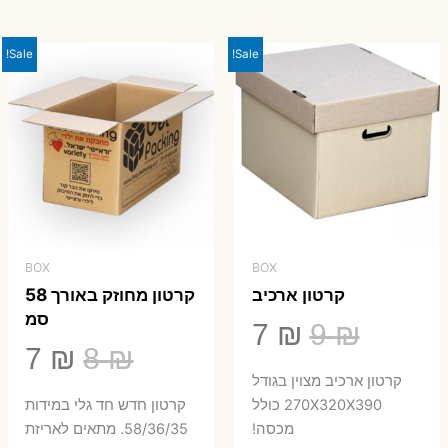
היה:
הוא:
23 ₪.
29 ₪.
Sale!
Sale!
BOX
BOX
קרטון ארכיב
קרטון מחוזק באורך 58
סמ
המחיר
המחיר
7
₪
9
₪
המחיר
המ
7
₪
8
₪
המקורי
הנוכחי
קרטון ארכיב מצוין בגודל
המקורי
הנ
היה:
הוא:
270X320X390 כולל
קרטון חדש חד גלי במידות
היה:
הו
מכסה!
58/36/35. מתאים לאריזת