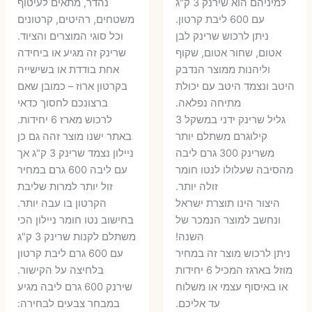
היה:
הוא:
היה:
הו
למיניהם הוא שירנק 3 ק"ג
נהדר, מתאים לעיטוף
עם 600 ליבת קרטון.
משטחים, רהיטים, קרטונים
7 ₪.
55 ₪.
27 ₪.
35 ₪.
ניתן לרכוש שרינק לבן
וכל סוגי המוצרים והציוד.
אטום, שחור אטום, שקוף
שרינק זה מגיע או ביחידה
וליהנות ממוצר הנדבק
אחת בודדת או בשישייה
היטב ונצמד היטב עם יכולת
בקרטון ארוז – כמובן שאם
מתיחה נפלאה.
ברצונכם לחסוך כדאי
גליל שרינק ידני במשקל 3
לרכוש מארז 6 יחידות.
קילוגרם משתלם יותר
באתר ישנו מוצר זהה גם כן
משרינק 300 גרם ליבה
ניילון נצמד שרינק 3 ק"ג אך
מהסיבה שעלולו לנטו חומר
עם ליבה 600 גרם במחיר
זולה יותר.
זול יותר למרות שליבת
היצור הינו תוצרת ישראל
הקרטון בו עבה יותר.
ונחשב למוצר הנמכר של
בחישוב נטו חומר ניילון הכי
השנה!
משתלם לקנות שרינק 3 ק"ג
ניתן לרכוש מוצר זה במחיר
עם 600 גרם ליבת קרטון
מוזל בארגז המכיל 6 יחידות
בלחיצה על הקישור.
או באיסוף עצמי או משלוח
שירנק 600 גרם ליבה מגיע
עד אליכם.
במבחר צבעים לבחירה: