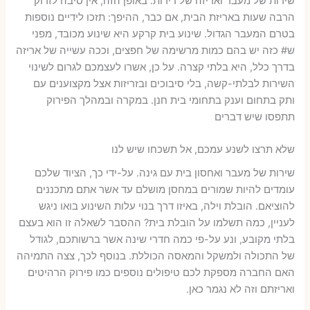
שירות של מעבר ואריזה של דירות. באופן הזה, אין סיבה לזרוק
הרבה שעות באריזת הבית, אם כבר, ההיפך: תזכו לידיים נוספות
בטרם המעבר הגדול. שינוע בית קרקע היא שינוע מכובד, מפני
ש# כזה יש בהם כמות מרשימה של חפצים, וככה עשייה של אריזה
בדרך כלל, היא בלתי קצרה. על כן, אשרו לעצמכם לגרום לשינוי
השירות לבלתי-קשה, בלי סיבוכים ובזריזות אצל מקצוענים עם
ותק בתחום וענק בתחומי בית חנן. במקרה ובמהלך הפירוק
תתפסו שיש דברים
שלא תרצו לשנע עמכם, אל תשכחו שיש לנו
שירות של מעבר ואחסון בית עם גינה. על-ידי כך, הציוד שלכם
עומדים להיות שמורים במחסן מושלם עד אשר אתם מתכננים
להוציאם. הובלת וילה, באיזו דרך בנוי עלות השינוע בואו ניגש
לעניין, כמה תשלמו על הובלת בית? ההסבר לשאלה זו הוא בעצם
בלתי מקובע, ונע על-פי כמה חדרי שינה אשר ברשותכם, לגודל
של התכולה ולמשקל והמאסה הכוללת. בנוסף לכך, צצה התמיהה
האם החברה מספקת לכם טיפולים נוספים כמו פירוק הרהיטים
ואריזתם וזה לא נגמר כאן.