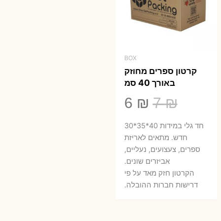
BOX
קרטון ספרים מחוזק
באורך 40 סמ
המחיר
המחיר
6
₪
7
₪
המקורי
הנוכחי
חד גלי במידות 40*35*30
היה:
הוא:
חדש. מתאים לאריזת
ספרים, צעצועים, נעליים,
6 ₪.
7 ₪.
אביזרים שונים.
הקרטון חזק מאד על פי
דרישות חברות ההובלה.