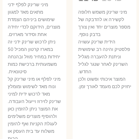
המקורי
הנ
מיני שרינק לפלף ידני
המקורי
הנוכחי
היה:
הו
​מיני שרינק משמש חלופה
מתאים מאד למגוון
היה:
הוא:
לקשירה או להדבקה של
שימושים ביניהם הצמדת
6 ₪.
8 ₪.
מספר מוצרים יחד ואין צורך
מוצרים, הידוקם לכדי יחידה
11 ₪.
13 ₪.
בדבק נוסף.
אחת וסידור מארזים.
הידית שרינק עשויה
ניתן לרכוש שרינק ידני זה
פלסטיק והינה רב שימושית
במארז קרטון המכיל 50
וניתנת להעברה מגליל
יחידות במחיר מוזל ובהנחה
השרינק לאחר שנגר לגליל
משמעותית ברכישת כמות
החדש.
סיטונאית.
המוצר איכותי ופשוט ולכן
מיני לפלף או מיני שרינק קל
יחזיק לכם מעמד לאורך זמן.
ונוח מאד לשימוש ומומלץ
מאד לרכוש ידית למיני
שרינק לזירוז וייעול העבודה.
את המוצר ניתן להזמין כאן
ולהוסיף מוצרים משלימים
לעגלת הקניות ואף להזמין
משלוח עד בית העסק או
הבית