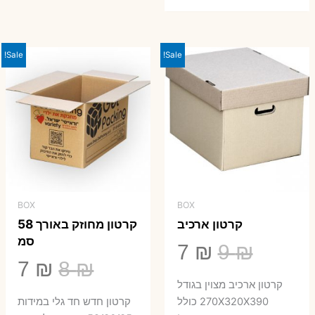
המקורי
הנוכחי
היה:
הוא:
23 ₪.
29 ₪.
Sale!
Sale!
BOX
BOX
קרטון ארכיב
קרטון מחוזק באורך 58
סמ
המחיר
המחיר
7
₪
9
₪
המחיר
המ
7
₪
8
₪
המקורי
הנוכחי
קרטון ארכיב מצוין בגודל
המקורי
הנ
היה:
הוא:
270X320X390 כולל
קרטון חדש חד גלי במידות