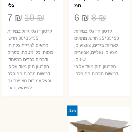
סמ
גלי
המחיר
המחיר
המחיר
המ
7
₪
10
₪
6
₪
8
₪
המקורי
הנוכחי
המקורי
הנ
קרטון חד גלי במידות
קרטון דו גלי גדול במידות
היה:
הוא:
היה:
הו
50*35*35 חדש. מתאים
55*35*30 חדש.
לאריזת בגדים, צעצועים,
מתאים לאריזת צלחות,
7 ₪.
10 ₪.
6 ₪.
8 ₪.
מצעים, נעליים, אביזרים
כוסות, כלי מטבח, ספרים
שונים.
ודברים כבדים במיוחד.
הקרטון חזק מאד על פי
הקרטון חזק מאד על פי
דרישות חברות ההובלה.
דרישות חברות ההובלה
ובעל עמידות מצויינת גם
לשימוש חוזר.
Sale!