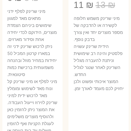
המחיר
המחיר
11
₪
13
₪
המקורי
הנ
מיני שרינק לפלף ידני
המקורי
הנוכחי
היה:
הו
​מיני שרינק משמש חלופה
מתאים מאד למגוון
היה:
הוא:
לקשירה או להדבקה של
שימושים ביניהם הצמדת
6 ₪.
8 ₪.
מספר מוצרים יחד ואין צורך
מוצרים, הידוקם לכדי יחידה
11 ₪.
13 ₪.
בדבק נוסף.
אחת וסידור מארזים.
הידית שרינק עשויה
ניתן לרכוש שרינק ידני זה
פלסטיק והינה רב שימושית
במארז קרטון המכיל 50
וניתנת להעברה מגליל
יחידות במחיר מוזל ובהנחה
השרינק לאחר שנגר לגליל
משמעותית ברכישת כמות
החדש.
סיטונאית.
המוצר איכותי ופשוט ולכן
מיני לפלף או מיני שרינק קל
יחזיק לכם מעמד לאורך זמן.
ונוח מאד לשימוש ומומלץ
מאד לרכוש ידית למיני
שרינק לזירוז וייעול העבודה.
את המוצר ניתן להזמין כאן
ולהוסיף מוצרים משלימים
לעגלת הקניות ואף להזמין
משלוח עד בית העסק או