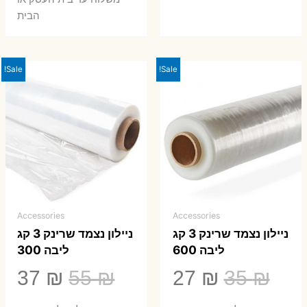
הבית
Sale!
Sale!
Accessories
Accessories
ניילון נצמד שרינק 3 קג
ניילון נצמד שרינק 3 קג
ליבה 600
ליבה 300
המחיר
המחיר
המחיר
המ
37
₪
55
₪
27
₪
35
₪
המקורי
הנוכחי
המקורי
הנ