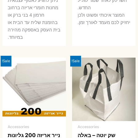
השרינק לאחר שנגר לגליל
ניתן להגיע לאסוף עצמאית
החדש.
מחנות חומרי אריזה ברחוב
המוצר איכותי ופשוט ולכן
חרמון 4 בני ברק או
יחזיק לכם מעמד לאורך זמן.
בהזמנת שליח עד הבית או
בית העסק באספקה מהירה
במיוחד.
Sale!
Sale!
Accessories
Accessories
שק יוטה – באלה
נייר אריזה 200 גליונות