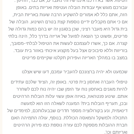
הטיפול אשר בא דרכנו איננו שירותי מעברים, אם כבר, ההיפך:
עבורכם מוגש אף עבודות הובלה ועטיפת ואריזת בתים. באופן
הזה, אתם כלל לא אמורים להשקיע הרבה שעות באריזת הבית,
אם כי אתם מקבלים ידיים נוספות קצת בטרם השינוע. הובלה של
בית גדול היא מעבר רציני, שכן בסגנון זה יש בהם כמות גדולה של
פריטים, ופשוט כך הוצאה לפועל של אריזה בדרך כלל, הינה בלתי
קצרה. אם כך, אשרו לעצמכם לעשות את הטיפול לבלתי-מסובך,
בזריזות וללא סיבוכים אצל בעל מקצוע איכותי באזור בית עובד.
במצב בו במהלך האריזה וvפירוק תקלטו שקיימים פריטים
שכמעט ולא יהיה ברצונכם להעביר עמכם, דעו שיש אצלנו
טיפולי העברה ואחסון בית פרטי. באופן זה, הציוד שלכם עתידים
להיות מוגנים באחסון נוח עד הזמן שבו יהיה נוח לכם לשחרר
אותם. שינוע פנטהאוז, באיזה אופן עשוי עלות הובלות הרהיטים
ובכן, תעריף הובלות בית? המענה לשאלה הזו הוא למעשה
דינאמית, ונע בקורולוציה מספר חדרים שבבעלותכם, למימדים של
התכולה ולמשקל והמאסה הכוללת. בנוסף, עולה התמיהה האם
חברת ההובלות מספקת לכם עזרה נוספת כמו פירוק הרהיטים
ואריזתם וכו'.