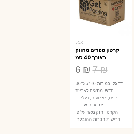
BOX
קרטון ספרים מחוזק
באורך 40 סמ
המחיר
המחיר
6
₪
7
₪
המקורי
הנוכחי
חד גלי במידות 40*35*30
היה:
הוא:
חדש. מתאים לאריזת
ספרים, צעצועים, נעליים,
6 ₪.
7 ₪.
אביזרים שונים.
הקרטון חזק מאד על פי
דרישות חברות ההובלה.