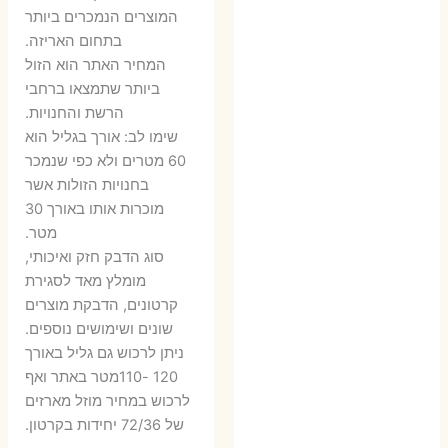
היה:
הוא:
היה:
הו
המוצרים הנמכרים ביותר
בתחום האריזה.
6 ₪.
9 ₪.
79 ₪.
99 ₪.
המחיר האתר הוא הזול
ביותר שתמצאו ברחבי
הרשת והחנויות.
שימו לב: אורך בגליל הוא
60 מטרים ולא כפי שנמכר
בחנויות הזולות אשר
מוכרות אותו באורך 30
מטר.
סוג הדבק חזק ואיכותי,
מומלץ מאד לסגירת
קרטונים, הדבקת מוצרים
שונים ושימושים נוספים.
ניתן לרכוש גם גליל באורך
120 -110מטר באתר ואף
לרכוש במחיר מוזל מארזים
של 72/36 יחידות בקרטון.