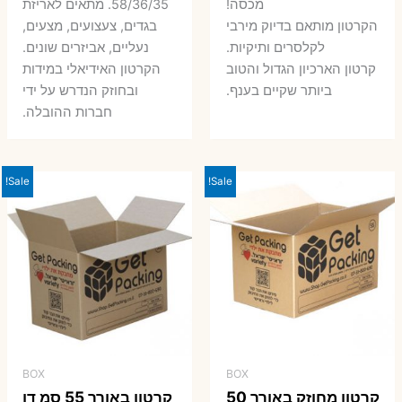
היה:
הו
מכסה!
58/36/35. מתאים לאריזת
7 ₪.
9 ₪.
הקרטון מותאם בדיוק מירבי
בגדים, צעצועים, מצעים,
7 ₪.
8 ₪.
לקלסרים ותיקיות.
נעליים, אביזרים שונים.
קרטון הארכיון הגדול והטוב
הקרטון האידיאלי במידות
ביותר שקיים בענף.
ובחוזק הנדרש על ידי
חברות ההובלה.
Sale!
Sale!
BOX
BOX
קרטון מחוזק באורך 50
קרטון באורך 55 סמ דו