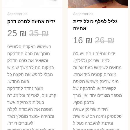
Accessories
Accessories
גליל לפלף כולל ידית
ידית אחיזה לסרט דבק
אחיזה
המחיר
המ
25
₪
35
₪
המחיר
המחיר
16
₪
26
₪
המקורי
הנ
השימוש באקדח סלוטייפ
המקורי
הנוכחי
היה:
הו
ידית אחיזה נוחה ויעילה
חותך את סרט ההדבקה
היה:
הוא:
למיני שרינק (לפלף).
ומשאיר את סרט הדבק
5 ₪.
35 ₪.
מתאים לשימוש בעת אריזת
במקום נוח להמשך שימוש
16 ₪.
26 ₪.
מוצרים קטנים ביד אחת.
מבלי לחפש את הקצה כל
​מיני שרינק משמש חלופה
פעם מחדש.
לקשירה או להדבקה של
מוצר נהדר להדבקת
מספר מוצרים יחד ואין צורך
קרטונים, לאריזה וכל מטרה
בדבק נוסף.
בעלות מצחיקה אשר
הידית שרינק עשויה
הופכת את העבודה לקלה
פלסטיק והינה רב שימושית
ומהירה -מוצר מומלץ מאד
וניתנת להעברה מגליל
לעוברים דירה.