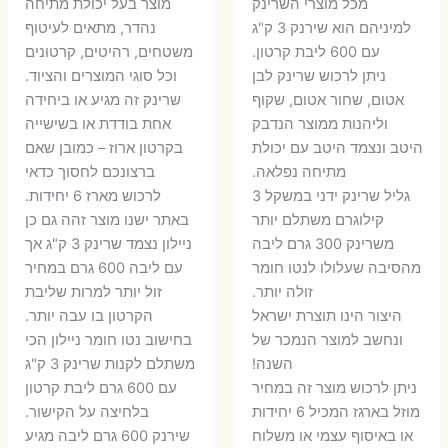
מכל מוצרי השרינק
מוצר בעל יכולת מתיחה
היה:
הוא:
היה:
הו
למיניהם הוא שירנק 3 ק"ג
נהדר, מתאים לעיטוף
עם 600 ליבת קרטון.
משטחים, רהיטים, קרטונים
7 ₪.
55 ₪.
27 ₪.
35 ₪.
ניתן לרכוש שרינק לבן
וכל סוגי המוצרים והציוד.
אטום, שחור אטום, שקוף
שרינק זה מגיע או ביחידה
וליהנות ממוצר הנדבק
אחת בודדת או בשישייה
היטב ונצמד היטב עם יכולת
בקרטון ארוז – כמובן שאם
מתיחה נפלאה.
ברצונכם לחסוך כדאי
גליל שרינק ידני במשקל 3
לרכוש מארז 6 יחידות.
קילוגרם משתלם יותר
באתר ישנו מוצר זהה גם כן
משרינק 300 גרם ליבה
ניילון נצמד שרינק 3 ק"ג אך
מהסיבה שעלולו לנטו חומר
עם ליבה 600 גרם במחיר
זולה יותר.
זול יותר למרות שליבת
היצור הינו תוצרת ישראל
הקרטון בו עבה יותר.
ונחשב למוצר הנמכר של
בחישוב נטו חומר ניילון הכי
השנה!
משתלם לקנות שרינק 3 ק"ג
ניתן לרכוש מוצר זה במחיר
עם 600 גרם ליבת קרטון
מוזל בארגז המכיל 6 יחידות
בלחיצה על הקישור.
או באיסוף עצמי או משלוח
שירנק 600 גרם ליבה מגיע