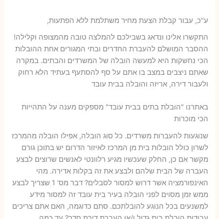
ע"כ, עבור קבלת הצעת מחיר משתלמת ללא הפתעות,
התקשרו אלינו ונדאג בשבילכם להמלצה טובה מהמצופה וקלילה!
ההסבר המושלם להעברת החדרים ובתי המגורים אחת ההובלות
הכי נחשקות היא למעשה הובלה של המשרדים והבתים. במקרה
שאתם ניצבים במצב בו אתם על סף להסתעף בעתיד הלא רחוק
ולעבור דירה, אריזה והובלה בבית עובד
באתרנו "הובלת בתים בבית עובד" מספקים מענה על התהייות
הכי מוכרות
שנוגעות להעברות משרדים. כל סוג הובלה, אפילו הובלה מהמרכז
לשרון כולל הובלות בית מן המרכז לאיזור הדרום יש בתוכן גורם
מקשר אם כן, החלק שעכשיו מגיע רלוונטי לאנשים שרוצים לבצע
העברה של הבית שלהם ולבצע את זה בקלות אדירה. מהי
האינפורמציה אשר דרוש למסור לסבלים? דבר מס' 1 שצריך לבצע
ממש זמן מסוים לפני הובלה בעיר בית עובד זה למסור מידע
למשנעים בכל הנוגע להובלתכם. סתם כדוגמה, האם אתם צריכים
עבודות הובלת בית גדול ו/או העברת דירת חדר? עד כמה