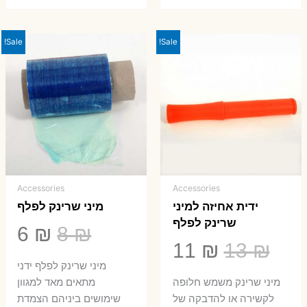
Sale!
Sale!
Accessories
Accessories
ידית אחיזה למיני
מיני שרינק לפלף
שרינק לפלף
המחיר
המ
6
₪
8
₪
המחיר
המחיר
11
₪
13
₪
המקורי
הנ
מיני שרינק לפלף ידני
המקורי
הנוכחי
היה:
הו
​מיני שרינק משמש חלופה
מתאים מאד למגוון
היה:
הוא:
לקשירה או להדבקה של
שימושים ביניהם הצמדת