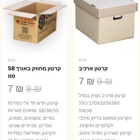
BOX
BOX
קרטון ארכיב
קרטון מחוזק באורך 58
סמ
המחיר
המחיר
7
₪
9
₪
המחיר
המ
7
₪
8
₪
המקורי
הנוכחי
קרטון ארכיב מצוין בגודל
המקורי
הנ
היה:
הוא:
270X320X390 כולל
קרטון חדש חד גלי במידות
היה:
הו
מכסה!
58/36/35. מתאים לאריזת
7 ₪.
9 ₪.
הקרטון מותאם בדיוק מירבי
בגדים, צעצועים, מצעים,
7 ₪.
8 ₪.
לקלסרים ותיקיות.
נעליים, אביזרים שונים.
קרטון הארכיון הגדול והטוב
הקרטון האידיאלי במידות