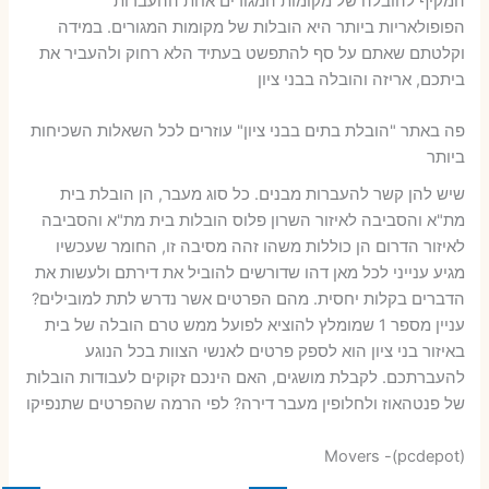
המקיף להובלה של מקומות המגורים אחת ההעברות
הפופולאריות ביותר היא הובלות של מקומות המגורים. במידה
וקלטתם שאתם על סף להתפשט בעתיד הלא רחוק ולהעביר את
ביתכם, אריזה והובלה בבני ציון
פה באתר "הובלת בתים בבני ציון" עוזרים לכל השאלות השכיחות
ביותר
שיש להן קשר להעברות מבנים. כל סוג מעבר, הן הובלת בית
מת"א והסביבה לאיזור השרון פלוס הובלות בית מת"א והסביבה
לאיזור הדרום הן כוללות משהו זהה מסיבה זו, החומר שעכשיו
מגיע ענייני לכל מאן דהו שדורשים להוביל את דירתם ולעשות את
הדברים בקלות יחסית. מהם הפרטים אשר נדרש לתת למובילים?
עניין מספר 1 שמומלץ להוציא לפועל ממש טרם הובלה של בית
באיזור בני ציון הוא לספק פרטים לאנשי הצוות בכל הנוגע
להעברתכם. לקבלת מושגים, האם הינכם זקוקים לעבודות הובלות
של פנטהאוז ולחלופין מעבר דירה? לפי הרמה שהפרטים שתנפיקו
Movers -(pcdepot)