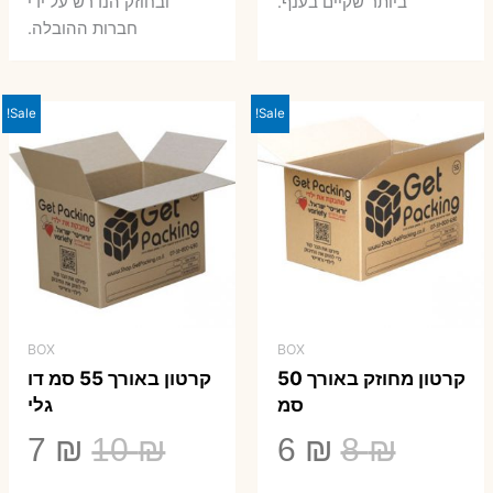
ביותר שקיים בענף.
ובחוזק הנדרש על ידי
חברות ההובלה.
Sale!
Sale!
BOX
BOX
קרטון מחוזק באורך 50
קרטון באורך 55 סמ דו
סמ
גלי
המחיר
המחיר
המחיר
המ
7
₪
10
₪
6
₪
8
₪
המקורי
הנוכחי
המקורי
הנ