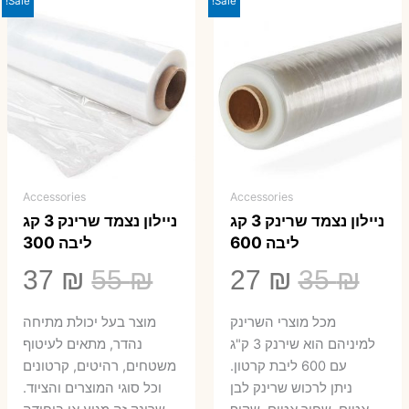
Sale!
Sale!
Accessories
Accessories
ניילון נצמד שרינק 3 קג
ניילון נצמד שרינק 3 קג
ליבה 600
ליבה 300
המחיר
המחיר
המחיר
המ
37
₪
55
₪
27
₪
35
₪
המקורי
הנוכחי
המקורי
הנ
מכל מוצרי השרינק
מוצר בעל יכולת מתיחה
היה:
הוא:
היה:
הו
למיניהם הוא שירנק 3 ק"ג
נהדר, מתאים לעיטוף
עם 600 ליבת קרטון.
משטחים, רהיטים, קרטונים
7 ₪.
55 ₪.
27 ₪.
35 ₪.
ניתן לרכוש שרינק לבן
וכל סוגי המוצרים והציוד.