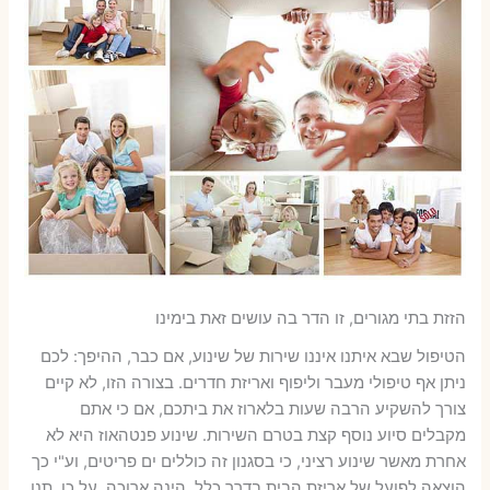
הזזת בתי מגורים, זו הדר בה עושים זאת בימינו
הטיפול שבא איתנו איננו שירות של שינוע, אם כבר, ההיפך: לכם
ניתן אף טיפולי מעבר וליפוף ואריזת חדרים. בצורה הזו, לא קיים
צורך להשקיע הרבה שעות בלארוז את ביתכם, אם כי אתם
מקבלים סיוע נוסף קצת בטרם השירות. שינוע פנטהאוז היא לא
אחרת מאשר שינוע רציני, כי בסגנון זה כוללים ים פריטים, וע"י כך
הוצאה לפועל של אריזת הבית בדרך כלל, הינה ארוכה. על כן, תנו