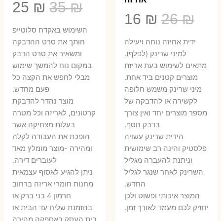
המחיר
המ
25
₪
35
₪
המחיר
המחיר
16
₪
26
₪
המקורי
הנ
השימוש באקדח סלוטייפ
המקורי
הנוכחי
היה:
הו
ידית אחיזה נוחה ויעילה
חותך את סרט ההדבקה
היה:
הוא:
למיני שרינק (לפלף).
ומשאיר את סרט הדבק
5 ₪.
35 ₪.
מתאים לשימוש בעת אריזת
במקום נוח להמשך שימוש
16 ₪.
26 ₪.
מוצרים קטנים ביד אחת.
מבלי לחפש את הקצה כל
​מיני שרינק משמש חלופה
פעם מחדש.
לקשירה או להדבקה של
מוצר נהדר להדבקת
מספר מוצרים יחד ואין צורך
קרטונים, לאריזה וכל מטרה
בדבק נוסף.
בעלות מצחיקה אשר
הידית שרינק עשויה
הופכת את העבודה לקלה
פלסטיק והינה רב שימושית
ומהירה -מוצר מומלץ מאד
וניתנת להעברה מגליל
לעוברים דירה.
השרינק לאחר שנגר לגליל
ניתן להגיע לאסוף עצמאית
החדש.
מחנות חומרי אריזה ברחוב
המוצר איכותי ופשוט ולכן
חרמון 4 בני ברק או
יחזיק לכם מעמד לאורך זמן.
בהזמנת שליח עד הבית או
בית העסק באספקה מהירה