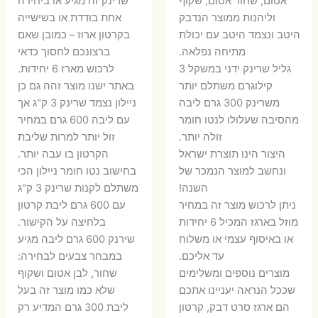
אטום, שחור אטום, שקוף
שרינק זה מגיע או ביחידה
וליהנות ממוצר הנדבק
אחת בודדת או בשישייה
היטב ונצמד היטב עם יכולת
בקרטון ארוז – כמובן שאם
מתיחה נפלאה.
ברצונכם לחסוך כדאי
גליל שרינק ידני במשקל 3
לרכוש מארז 6 יחידות.
קילוגרם משתלם יותר
באתר ישנו מוצר זהה גם כן
משרינק 300 גרם ליבה
ניילון נצמד שרינק 3 ק"ג אך
מהסיבה שעלולו לנטו חומר
עם ליבה 600 גרם במחיר
זולה יותר.
זול יותר למרות שליבת
היצור הינו תוצרת ישראל
הקרטון בו עבה יותר.
ונחשב למוצר הנמכר של
בחישוב נטו חומר ניילון הכי
השנה!
משתלם לקנות שרינק 3 ק"ג
ניתן לרכוש מוצר זה במחיר
עם 600 גרם ליבת קרטון
מוזל בארגז המכיל 6 יחידות
בלחיצה על הקישור.
או באיסוף עצמי או משלוח
שירנק 600 גרם ליבה מגיע
עד אליכם.
במבחר צבעים לבחירה:
מוצרים נוספים ומשלימים
שחור, לבן אטום ושקוף
שככל הנראה יעניינו אתכם
שלא כמו מוצר זה בעל
הם ארגז סרט דבק, קרטון
ליבת 300 גרם המדיע רק