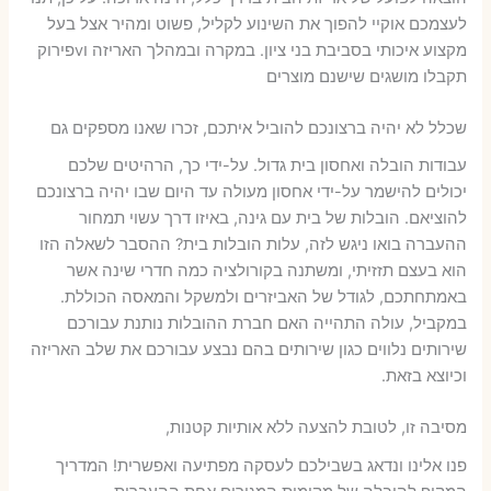
לעצמכם אוקיי להפוך את השינוע לקליל, פשוט ומהיר אצל בעל
מקצוע איכותי בסביבת בני ציון. במקרה ובמהלך האריזה וvפירוק
תקבלו מושגים שישנם מוצרים
שכלל לא יהיה ברצונכם להוביל איתכם, זכרו שאנו מספקים גם
עבודות הובלה ואחסון בית גדול. על-ידי כך, הרהיטים שלכם
יכולים להישמר על-ידי אחסון מעולה עד היום שבו יהיה ברצונכם
להוציאם. הובלות של בית עם גינה, באיזו דרך עשוי תמחור
ההעברה בואו ניגש לזה, עלות הובלות בית? ההסבר לשאלה הזו
הוא בעצם תזזיתי, ומשתנה בקורולציה כמה חדרי שינה אשר
באמתחתכם, לגודל של האביזרים ולמשקל והמאסה הכוללת.
במקביל, עולה התהייה האם חברת ההובלות נותנת עבורכם
שירותים נלווים כגון שירותים בהם נבצע עבורכם את שלב האריזה
וכיוצא בזאת.
מסיבה זו, לטובת להצעה ללא אותיות קטנות,
פנו אלינו ונדאג בשבילכם לעסקה מפתיעה ואפשרית! המדריך