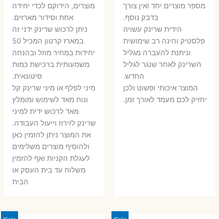
6 ₪.
8 ₪.
מספר מוצרים יחד ואין צורך
מוצרים, הידוקם לכדי יחידה
11 ₪.
13 ₪.
בדבק נוסף.
אחת וסידור מארזים.
הידית שרינק עשויה
ניתן לרכוש שרינק ידני זה
פלסטיק והינה רב שימושית
במארז קרטון המכיל 50
וניתנת להעברה מגליל
יחידות במחיר מוזל ובהנחה
השרינק לאחר שנגר לגליל
משמעותית ברכישת כמות
החדש.
סיטונאית.
המוצר איכותי ופשוט ולכן
מיני לפלף או מיני שרינק קל
יחזיק לכם מעמד לאורך זמן.
ונוח מאד לשימוש ומומלץ
מאד לרכוש ידית למיני
שרינק לזירוז וייעול העבודה.
את המוצר ניתן להזמין כאן
ולהוסיף מוצרים משלימים
לעגלת הקניות ואף להזמין
משלוח עד בית העסק או
הבית