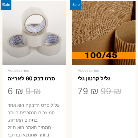
Sale!
Sale!
Accessories
Accessories
גליל קרטון גלי
סרט דבק 60 לאריזה
המחיר
המחיר
המחיר
המ
6
₪
9
₪
79
₪
99
₪
המקורי
הנוכחי
המקורי
הנ
גליל סרט הדבקה הוא אחד
היה:
הוא:
היה:
הו
המוצרים הנמכרים ביותר
בתחום האריזה.
6 ₪.
9 ₪.
79 ₪.
99 ₪.
המחיר האתר הוא הזול
ביותר שתמצאו ברחבי