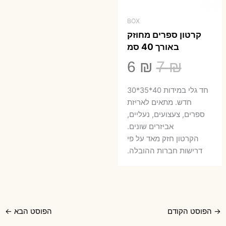
BOX
קרטון ספרים מחוזק
באורך 40 סמ
המחיר
המחיר
6
₪
7
₪
המקורי
הנוכחי
חד גלי במידות 40*35*30
היה:
הוא:
חדש. מתאים לאריזת
ספרים, צעצועים, נעליים,
6 ₪.
7 ₪.
אביזרים שונים.
הקרטון חזק מאד על פי
דרישות חברות ההובלה.
→
הפוסט הקודם
הפוסט הבא
←