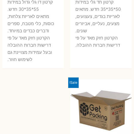
קרטון חד גלי במידות
קרטון דו גלי גדול במידות
היה:
הוא:
היה:
הו
50*35*35 חדש. מתאים
55*35*30 חדש.
לאריזת בגדים, צעצועים,
מתאים לאריזת צלחות,
7 ₪.
10 ₪.
6 ₪.
8 ₪.
מצעים, נעליים, אביזרים
כוסות, כלי מטבח, ספרים
שונים.
ודברים כבדים במיוחד.
הקרטון חזק מאד על פי
הקרטון חזק מאד על פי
דרישות חברות ההובלה.
דרישות חברות ההובלה
ובעל עמידות מצויינת גם
לשימוש חוזר.
Sale!