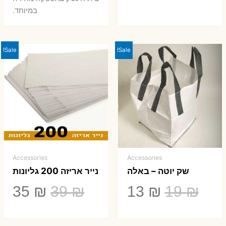
במיוחד.
Sale!
Sale!
Accessories
Accessories
שק יוטה – באלה
נייר אריזה 200 גליונות
המחיר
המחיר
המחיר
המ
35
₪
39
₪
13
₪
19
₪
המקורי
הנוכחי
המקורי
הנ