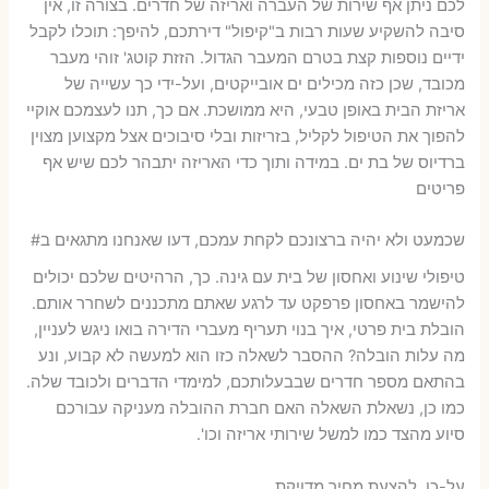
לכם ניתן אף שירות של העברה ואריזה של חדרים. בצורה זו, אין
סיבה להשקיע שעות רבות ב"קיפול" דירתכם, להיפך: תוכלו לקבל
ידיים נוספות קצת בטרם המעבר הגדול. הזזת קוטג' זוהי מעבר
מכובד, שכן כזה מכילים ים אובייקטים, ועל-ידי כך עשייה של
אריזת הבית באופן טבעי, היא ממושכת. אם כך, תנו לעצמכם אוקיי
להפוך את הטיפול לקליל, בזריזות ובלי סיבוכים אצל מקצוען מצוין
ברדיוס של בת ים. במידה ותוך כדי האריזה יתבהר לכם שיש אף
פריטים
שכמעט ולא יהיה ברצונכם לקחת עמכם, דעו שאנחנו מתגאים ב#
טיפולי שינוע ואחסון של בית עם גינה. כך, הרהיטים שלכם יכולים
להישמר באחסון פרפקט עד לרגע שאתם מתכננים לשחרר אותם.
הובלת בית פרטי, איך בנוי תעריף מעברי הדירה בואו ניגש לעניין,
מה עלות הובלה? ההסבר לשאלה כזו הוא למעשה לא קבוע, ונע
בהתאם מספר חדרים שבבעלותכם, למימדי הדברים ולכובד שלה.
כמו כן, נשאלת השאלה האם חברת ההובלה מעניקה עבורכם
סיוע מהצד כמו למשל שירותי אריזה וכו'.
על-כן, להצעת מחיר מדויקת,