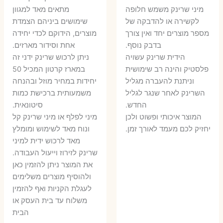
המקורי
הנוכחי
היה:
הו
​מיני שרינק משמש חלופה
מתאים מאד למגוון
היה:
הוא:
לקשירה או להדבקה של
שימושים ביניהם הצמדת
6 ₪.
8 ₪.
מספר מוצרים יחד ואין צורך
מוצרים, הידוקם לכדי יחידה
11 ₪.
13 ₪.
בדבק נוסף.
אחת וסידור מארזים.
הידית שרינק עשויה
ניתן לרכוש שרינק ידני זה
פלסטיק והינה רב שימושית
במארז קרטון המכיל 50
וניתנת להעברה מגליל
יחידות במחיר מוזל ובהנחה
השרינק לאחר שנגר לגליל
משמעותית ברכישת כמות
החדש.
סיטונאית.
המוצר איכותי ופשוט ולכן
מיני לפלף או מיני שרינק קל
יחזיק לכם מעמד לאורך זמן.
ונוח מאד לשימוש ומומלץ
מאד לרכוש ידית למיני
שרינק לזירוז וייעול העבודה.
את המוצר ניתן להזמין כאן
ולהוסיף מוצרים משלימים
לעגלת הקניות ואף להזמין
משלוח עד בית העסק או
הבית