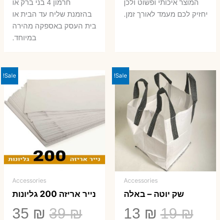
המוצר איכותי ופשוט ולכן
חרמון 4 בני ברק או
יחזיק לכם מעמד לאורך זמן.
בהזמנת שליח עד הבית או
בית העסק באספקה מהירה
במיוחד.
Sale!
Sale!
Accessories
Accessories
שק יוטה – באלה
נייר אריזה 200 גליונות
המחיר
המחיר
המחיר
המ
35
₪
39
₪
13
₪
19
₪