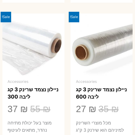
Sale!
Sale!
Accessories
Accessories
ניילון נצמד שרינק 3 קג
ניילון נצמד שרינק 3 קג
ליבה 600
ליבה 300
המחיר
המחיר
המחיר
המ
37
₪
55
₪
27
₪
35
₪
המקורי
הנוכחי
המקורי
הנ
מכל מוצרי השרינק
מוצר בעל יכולת מתיחה
היה:
הוא:
היה:
הו
למיניהם הוא שירנק 3 ק"ג
נהדר, מתאים לעיטוף