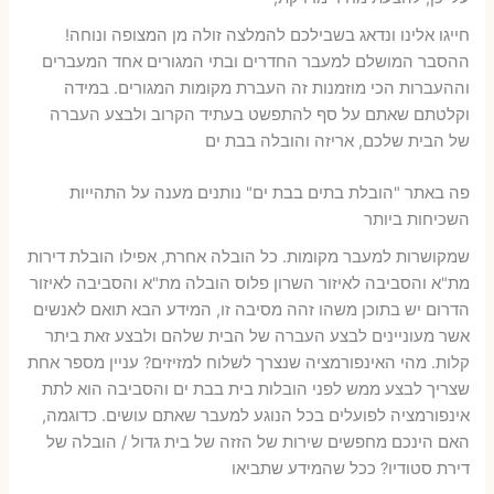
חייגו אלינו ונדאג בשבילכם להמלצה זולה מן המצופה ונוחה!
ההסבר המושלם למעבר החדרים ובתי המגורים אחד המעברים
וההעברות הכי מוזמנות זה העברת מקומות המגורים. במידה
וקלטתם שאתם על סף להתפשט בעתיד הקרוב ולבצע העברה
של הבית שלכם, אריזה והובלה בבת ים
פה באתר "הובלת בתים בבת ים" נותנים מענה על התהייות
השכיחות ביותר
שמקושרות למעבר מקומות. כל הובלה אחרת, אפילו הובלת דירות
מת"א והסביבה לאיזור השרון פלוס הובלה מת"א והסביבה לאיזור
הדרום יש בתוכן משהו זהה מסיבה זו, המידע הבא תואם לאנשים
אשר מעוניינים לבצע העברה של הבית שלהם ולבצע זאת ביתר
קלות. מהי האינפורמציה שנצרך לשלוח למזיזים? עניין מספר אחת
שצריך לבצע ממש לפני הובלות בית בבת ים והסביבה הוא לתת
אינפורמציה לפועלים בכל הנוגע למעבר שאתם עושים. כדוגמה,
האם הינכם מחפשים שירות של הזזה של בית גדול / הובלה של
דירת סטודיו? ככל שהמידע שתביאו