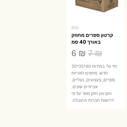
BOX
קרטון ספרים מחוזק
באורך 40 סמ
המחיר
המחיר
6
₪
7
₪
המקורי
הנוכחי
חד גלי במידות 40*35*30
היה:
הוא:
חדש. מתאים לאריזת
ספרים, צעצועים, נעליים,
6 ₪.
7 ₪.
אביזרים שונים.
הקרטון חזק מאד על פי
דרישות חברות ההובלה.