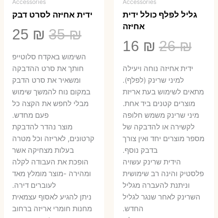
Accessories
Accessories
גליל לפלף כולל ידית
ידית אחיזה לסרט דבק
אחיזה
המחיר
המ
25
₪
35
₪
המחיר
המחיר
16
₪
26
₪
המקורי
הנ
השימוש באקדח סלוטייפ
המקורי
הנוכחי
היה:
הו
ידית אחיזה נוחה ויעילה
חותך את סרט ההדבקה
היה:
הוא:
למיני שרינק (לפלף).
ומשאיר את סרט הדבק
5 ₪.
35 ₪.
מתאים לשימוש בעת אריזת
במקום נוח להמשך שימוש
16 ₪.
26 ₪.
מוצרים קטנים ביד אחת.
מבלי לחפש את הקצה כל
​מיני שרינק משמש חלופה
פעם מחדש.
לקשירה או להדבקה של
מוצר נהדר להדבקת
מספר מוצרים יחד ואין צורך
קרטונים, לאריזה וכל מטרה
בדבק נוסף.
בעלות מצחיקה אשר
הידית שרינק עשויה
הופכת את העבודה לקלה
פלסטיק והינה רב שימושית
ומהירה -מוצר מומלץ מאד
וניתנת להעברה מגליל
לעוברים דירה.
השרינק לאחר שנגר לגליל
ניתן להגיע לאסוף עצמאית
החדש.
מחנות חומרי אריזה ברחוב