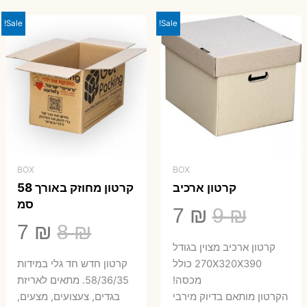
23 ₪.
29 ₪.
Sale!
Sale!
BOX
BOX
קרטון ארכיב
קרטון מחוזק באורך 58
סמ
המחיר
המחיר
7
₪
9
₪
המחיר
המ
7
₪
8
₪
המקורי
הנוכחי
קרטון ארכיב מצוין בגודל
המקורי
הנ
היה:
הוא:
270X320X390 כולל
קרטון חדש חד גלי במידות
היה:
הו
מכסה!
58/36/35. מתאים לאריזת
7 ₪.
9 ₪.
הקרטון מותאם בדיוק מירבי
בגדים, צעצועים, מצעים,