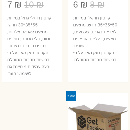
המחיר
המחיר
המחיר
המ
7
₪
10
₪
6
₪
8
₪
המקורי
הנוכחי
המקורי
הנ
קרטון חד גלי במידות
קרטון דו גלי גדול במידות
היה:
הוא:
היה:
הו
50*35*35 חדש. מתאים
55*35*30 חדש.
לאריזת בגדים, צעצועים,
מתאים לאריזת צלחות,
7 ₪.
10 ₪.
6 ₪.
8 ₪.
מצעים, נעליים, אביזרים
כוסות, כלי מטבח, ספרים
שונים.
ודברים כבדים במיוחד.
הקרטון חזק מאד על פי
הקרטון חזק מאד על פי
דרישות חברות ההובלה.
דרישות חברות ההובלה
ובעל עמידות מצויינת גם
לשימוש חוזר.
Sale!