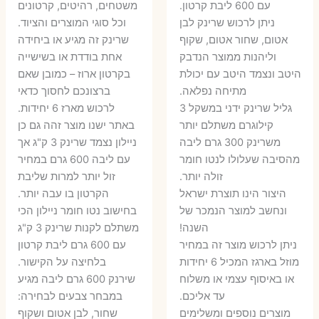
עם 600 ליבת קרטון.
משטחים, רהיטים, קרטונים
7 ₪.
55 ₪.
27 ₪.
35 ₪.
ניתן לרכוש שרינק לבן
וכל סוגי המוצרים והציוד.
אטום, שחור אטום, שקוף
שרינק זה מגיע או ביחידה
וליהנות ממוצר הנדבק
אחת בודדת או בשישייה
היטב ונצמד היטב עם יכולת
בקרטון ארוז – כמובן שאם
מתיחה נפלאה.
ברצונכם לחסוך כדאי
גליל שרינק ידני במשקל 3
לרכוש מארז 6 יחידות.
קילוגרם משתלם יותר
באתר ישנו מוצר זהה גם כן
משרינק 300 גרם ליבה
ניילון נצמד שרינק 3 ק"ג אך
מהסיבה שעלולו לנטו חומר
עם ליבה 600 גרם במחיר
זולה יותר.
זול יותר למרות שליבת
היצור הינו תוצרת ישראל
הקרטון בו עבה יותר.
ונחשב למוצר הנמכר של
בחישוב נטו חומר ניילון הכי
השנה!
משתלם לקנות שרינק 3 ק"ג
ניתן לרכוש מוצר זה במחיר
עם 600 גרם ליבת קרטון
מוזל בארגז המכיל 6 יחידות
בלחיצה על הקישור.
או באיסוף עצמי או משלוח
שירנק 600 גרם ליבה מגיע
עד אליכם.
במבחר צבעים לבחירה:
מוצרים נוספים ומשלימים
שחור, לבן אטום ושקוף