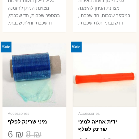
גליל ניילון בועות באיכות
גליל ניילון בועות באיכות
היה:
הוא:
היה:
הו
מצוינת הניתן להזמנה
מצוינת הניתן להזמנה
במספר שכבות, חד שכבתי,
במספר שכבות, חד שכבתי,
8 ₪.
33 ₪.
50 ₪.
66 ₪.
דו שכבתי ותלת שכבתי.
דו שכבתי ותלת שכבתי.
Sale!
Sale!
Accessories
Accessories
ידית אחיזה למיני
מיני שרינק לפלף
שרינק לפלף
המחיר
המ
6
₪
8
₪