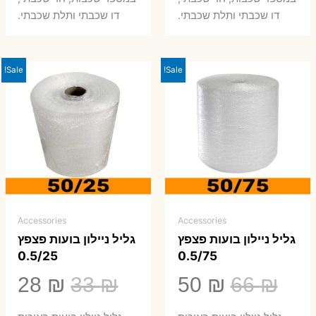
0 ₪.
66 ₪.
80 ₪.
99 ₪.
דו שכבתי ותלת שכבתי.
דו שכבתי ותלת שכבתי.
Sale!
Sale!
Accessories
Accessories
גליל ניילון בועות פצפץ
גליל ניילון בועות פצפץ
0.5/25
0.5/75
המחיר
המחיר
המחיר
המ
28
₪
33
₪
50
₪
66
₪
המקורי
הנוכחי
המקורי
הנ