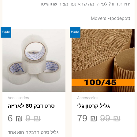
יחידת דיור? לפי הרמה שהאינפורמציה שתושיטו
Movers -(pcdepot)
Sale!
Sale!
Accessories
Accessories
גליל קרטון גלי
סרט דבק 60 לאריזה
המחיר
המחיר
המחיר
המ
6
₪
9
₪
79
₪
99
₪
המקורי
הנוכחי
המקורי
הנ
גליל סרט הדבקה הוא אחד