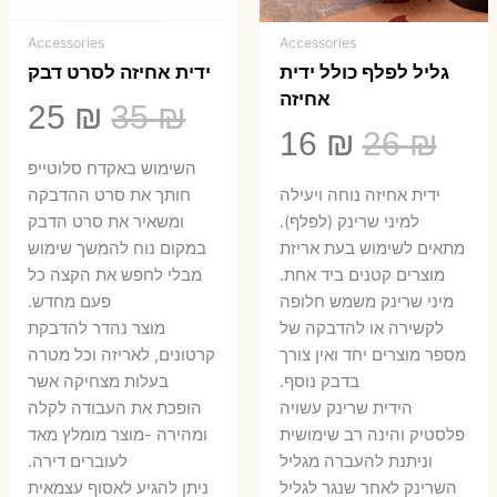
Accessories
Accessories
גליל לפלף כולל ידית
ידית אחיזה לסרט דבק
אחיזה
המחיר
המ
25
₪
35
₪
המחיר
המחיר
16
₪
26
₪
המקורי
הנ
השימוש באקדח סלוטייפ
המקורי
הנוכחי
היה:
הו
ידית אחיזה נוחה ויעילה
חותך את סרט ההדבקה
היה:
הוא:
למיני שרינק (לפלף).
ומשאיר את סרט הדבק
5 ₪.
35 ₪.
מתאים לשימוש בעת אריזת
במקום נוח להמשך שימוש
16 ₪.
26 ₪.
מוצרים קטנים ביד אחת.
מבלי לחפש את הקצה כל
​מיני שרינק משמש חלופה
פעם מחדש.
לקשירה או להדבקה של
מוצר נהדר להדבקת
מספר מוצרים יחד ואין צורך
קרטונים, לאריזה וכל מטרה
בדבק נוסף.
בעלות מצחיקה אשר
הידית שרינק עשויה
הופכת את העבודה לקלה
פלסטיק והינה רב שימושית
ומהירה -מוצר מומלץ מאד
וניתנת להעברה מגליל
לעוברים דירה.
השרינק לאחר שנגר לגליל
ניתן להגיע לאסוף עצמאית