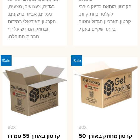
היה:
הו
7 ₪.
9 ₪.
הקרטון מותאם בדיוק מירבי
בגדים, צעצועים, מצעים,
7 ₪.
8 ₪.
לקלסרים ותיקיות.
נעליים, אביזרים שונים.
קרטון הארכיון הגדול והטוב
הקרטון האידיאלי במידות
ביותר שקיים בענף.
ובחוזק הנדרש על ידי
חברות ההובלה.
Sale!
Sale!
BOX
BOX
קרטון מחוזק באורך 50
קרטון באורך 55 סמ דו