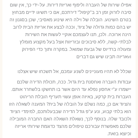
אפילו שירות של העברה וליפוף ואריזת דירות. על-ידי כך, אין שום
סיבה לזרוק זמן רב ב"קיפול" דירתכם, אם כי תשיגו ידיים מבחוץ
בטרם השינוע. הובלה של וילה היא שינוע מאסיבי, שכן בסגנון זה
יש בהם כמות גדולה של ציוד, וככה לבצע את אריזת הבית לרוב
הינה ארוכה. ולכן, תנו לעצמכם אוקיי לעשות את השירות
לבלתי-קשה, ללא סיבוכים ובזריזות אצל בעל מקצוע מומלץ
ומעולה ברדיוס של גבעת שמואל. במקרה ותוך כדי הפירוק
וvאריזה תבינו שיש גם דברים
שכלל לא תהיו מעוניינים לשנע עמכם, אל תשכחו שיש אצלנו
עבודות העברה ואחסנת בית גדול. ככה, תכולת הדירה שלכם
יישמרו ע"י אחסון נפלא עד היום אשר בו תחשקו בלשחרר אותם.
העברות בית קרקע, באיזה אופן עשוי תעריף הובלת הריהוט
והציוד אם כן, כמה נשלם על הובלה של בית? המענה לשאלה הזו
הוא בלתי קבוע, ונע ע"פ גודל הדירה שבבעלותכם, למימדי הציוד
ולכובד שלה. בנוסף לכך, נשאלת השאלה האם החברה המובילה
שלכם מאפשרת עבורכם טיפולים מהצד כדוגמת שירותי אריזה
וכיוצא בזאת.