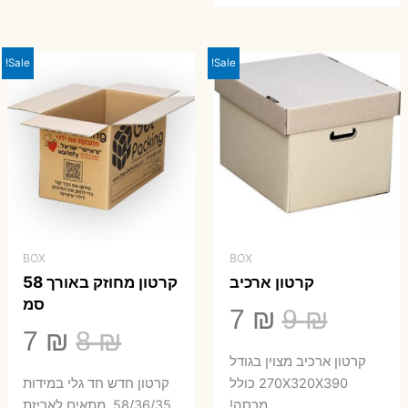
היה:
הוא:
23 ₪.
29 ₪.
Sale!
Sale!
BOX
BOX
קרטון ארכיב
קרטון מחוזק באורך 58
סמ
המחיר
המחיר
7
₪
9
₪
המחיר
המ
7
₪
8
₪
המקורי
הנוכחי
קרטון ארכיב מצוין בגודל
המקורי
הנ
היה:
הוא:
270X320X390 כולל
קרטון חדש חד גלי במידות
מכסה!
58/36/35. מתאים לאריזת