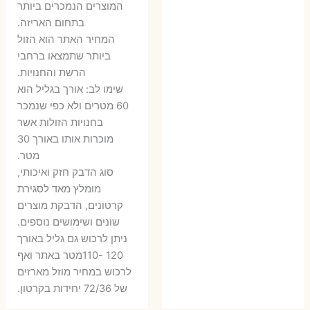
היה:
הוא:
היה:
הו
המוצרים הנמכרים ביותר
בתחום האריזה.
6 ₪.
9 ₪.
79 ₪.
99 ₪.
המחיר האתר הוא הזול
ביותר שתמצאו ברחבי
הרשת והחנויות.
שימו לב: אורך בגליל הוא
60 מטרים ולא כפי שנמכר
בחנויות הזולות אשר
מוכרות אותו באורך 30
מטר.
סוג הדבק חזק ואיכותי,
מומלץ מאד לסגירת
קרטונים, הדבקת מוצרים
שונים ושימושים נוספים.
ניתן לרכוש גם גליל באורך
120 -110מטר באתר ואף
לרכוש במחיר מוזל מארזים
של 72/36 יחידות בקרטון.