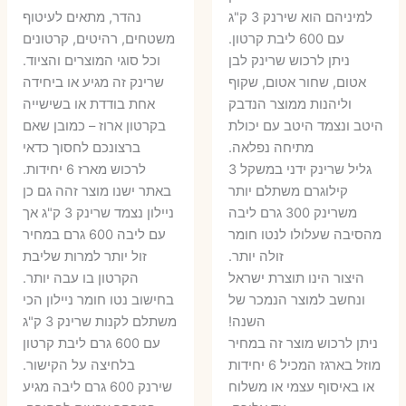
היה:
הוא:
היה:
הו
למיניהם הוא שירנק 3 ק"ג
נהדר, מתאים לעיטוף
עם 600 ליבת קרטון.
משטחים, רהיטים, קרטונים
7 ₪.
55 ₪.
27 ₪.
35 ₪.
ניתן לרכוש שרינק לבן
וכל סוגי המוצרים והציוד.
אטום, שחור אטום, שקוף
שרינק זה מגיע או ביחידה
וליהנות ממוצר הנדבק
אחת בודדת או בשישייה
היטב ונצמד היטב עם יכולת
בקרטון ארוז – כמובן שאם
מתיחה נפלאה.
ברצונכם לחסוך כדאי
גליל שרינק ידני במשקל 3
לרכוש מארז 6 יחידות.
קילוגרם משתלם יותר
באתר ישנו מוצר זהה גם כן
משרינק 300 גרם ליבה
ניילון נצמד שרינק 3 ק"ג אך
מהסיבה שעלולו לנטו חומר
עם ליבה 600 גרם במחיר
זולה יותר.
זול יותר למרות שליבת
היצור הינו תוצרת ישראל
הקרטון בו עבה יותר.
ונחשב למוצר הנמכר של
בחישוב נטו חומר ניילון הכי
השנה!
משתלם לקנות שרינק 3 ק"ג
ניתן לרכוש מוצר זה במחיר
עם 600 גרם ליבת קרטון
מוזל בארגז המכיל 6 יחידות
בלחיצה על הקישור.
או באיסוף עצמי או משלוח
שירנק 600 גרם ליבה מגיע