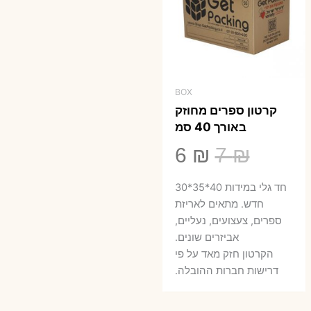
BOX
קרטון ספרים מחוזק
באורך 40 סמ
המחיר
המחיר
6
₪
7
₪
המקורי
הנוכחי
חד גלי במידות 40*35*30
היה:
הוא:
חדש. מתאים לאריזת
ספרים, צעצועים, נעליים,
6 ₪.
7 ₪.
אביזרים שונים.
הקרטון חזק מאד על פי
דרישות חברות ההובלה.