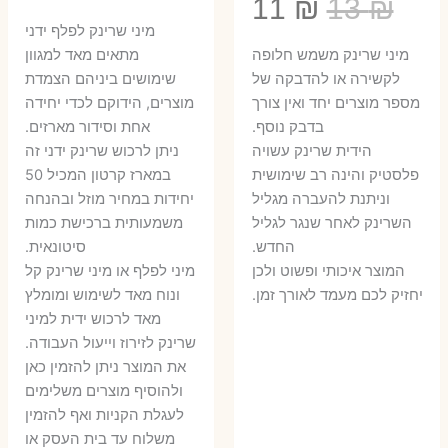
המחיר
המחיר
11
₪
13
₪
המקורי
הנ
מיני שרינק לפלף ידני
המקורי
הנוכחי
היה:
הו
​מיני שרינק משמש חלופה
מתאים מאד למגוון
היה:
הוא:
לקשירה או להדבקה של
שימושים ביניהם הצמדת
6 ₪.
8 ₪.
מספר מוצרים יחד ואין צורך
מוצרים, הידוקם לכדי יחידה
11 ₪.
13 ₪.
בדבק נוסף.
אחת וסידור מארזים.
הידית שרינק עשויה
ניתן לרכוש שרינק ידני זה
פלסטיק והינה רב שימושית
במארז קרטון המכיל 50
וניתנת להעברה מגליל
יחידות במחיר מוזל ובהנחה
השרינק לאחר שנגר לגליל
משמעותית ברכישת כמות
החדש.
סיטונאית.
המוצר איכותי ופשוט ולכן
מיני לפלף או מיני שרינק קל
יחזיק לכם מעמד לאורך זמן.
ונוח מאד לשימוש ומומלץ
מאד לרכוש ידית למיני
שרינק לזירוז וייעול העבודה.
את המוצר ניתן להזמין כאן
ולהוסיף מוצרים משלימים
לעגלת הקניות ואף להזמין
משלוח עד בית העסק או