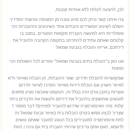
לכן, להצעה לעלות ללא אותיות קטנות,
צרו איתנו קשר וניתן לכם סיוע טובה מן המצופה ונגישה! המדריך
השלם לשינוע המשרדים והבתים אחד השינועים וההעברות הכי
פופולריות היא למעשה העברת מקומות המגורים. במצב בו
קלטתם שאתם עתידים להתרחב בתקופה הקרובה ולהוביל את
דירתכם, אריזה והובלה בגבעת שמואל
אנו כאן ב"הובלת בתים בגבעת שמואל" עוזרים לכל השאלות הכי
נפוצות
שמקושרות להובלת חדרים. שאר ההובלות, הן הובלה מאיזור ת"א
לאיזור השרון וגם הובלת דירות מאיזור המרכז לאיזור הדרום
אוצרות בחובן גורם זהה בגלל זה, הטקסט שעכשיו מגיע מתאים
לאנשים שחושקים בלהוביל את דירתם ולעשות את הדברים ביתר
קלות. מהי האינפורמציה שדרוש להעביר למזיזים? דבר מספר 1
שצריך לבצע ממש בטרם הובלות בית באיזור גבעת שמואל זה
לתת אינפורמציה למעבירים בכל הנוגע למעבר שאתם עושים.
לדוגמא, האם אתם צריכים שירותי העברת בית עם גינה / הזזת