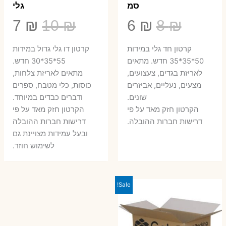
סמ
גלי
המחיר
המחיר
המחיר
המ
7
₪
10
₪
6
₪
8
₪
המקורי
הנוכחי
המקורי
הנ
קרטון חד גלי במידות
קרטון דו גלי גדול במידות
היה:
הוא:
היה:
הו
50*35*35 חדש. מתאים
55*35*30 חדש.
לאריזת בגדים, צעצועים,
מתאים לאריזת צלחות,
7 ₪.
10 ₪.
6 ₪.
8 ₪.
מצעים, נעליים, אביזרים
כוסות, כלי מטבח, ספרים
שונים.
ודברים כבדים במיוחד.
הקרטון חזק מאד על פי
הקרטון חזק מאד על פי
דרישות חברות ההובלה.
דרישות חברות ההובלה
ובעל עמידות מצויינת גם
לשימוש חוזר.
Sale!