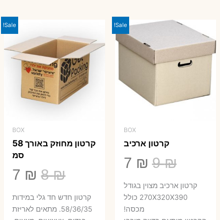
היה:
הוא:
23 ₪.
29 ₪.
Sale!
Sale!
BOX
BOX
קרטון ארכיב
קרטון מחוזק באורך 58
סמ
המחיר
המחיר
7
₪
9
₪
המחיר
המ
7
₪
8
₪
המקורי
הנוכחי
קרטון ארכיב מצוין בגודל
המקורי
הנ
היה:
הוא:
270X320X390 כולל
קרטון חדש חד גלי במידות
היה:
הו
מכסה!
58/36/35. מתאים לאריזת
7 ₪.
9 ₪.