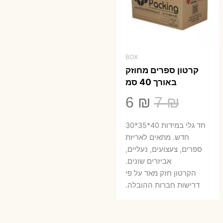
BOX
קרטון ספרים מחוזק
באורך 40 סמ
המחיר
המחיר
6
₪
7
₪
המקורי
הנוכחי
חד גלי במידות 40*35*30
היה:
הוא:
חדש. מתאים לאריזת
ספרים, צעצועים, נעליים,
6 ₪.
7 ₪.
אביזרים שונים.
הקרטון חזק מאד על פי
דרישות חברות ההובלה.