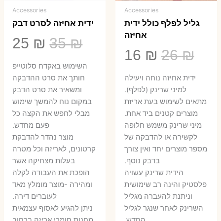
Accessories
Accessories
גליל לפלף כולל ידית
ידית אחיזה לסרט דבק
אחיזה
המחיר
המ
25
₪
35
₪
המחיר
המחיר
16
₪
26
₪
המקורי
הנ
השימוש באקדח סלוטייפ
המקורי
הנוכחי
היה:
הו
ידית אחיזה נוחה ויעילה
חותך את סרט ההדבקה
היה:
הוא:
למיני שרינק (לפלף).
ומשאיר את סרט הדבק
5 ₪.
35 ₪.
מתאים לשימוש בעת אריזת
במקום נוח להמשך שימוש
16 ₪.
26 ₪.
מוצרים קטנים ביד אחת.
מבלי לחפש את הקצה כל
​מיני שרינק משמש חלופה
פעם מחדש.
לקשירה או להדבקה של
מוצר נהדר להדבקת
מספר מוצרים יחד ואין צורך
קרטונים, לאריזה וכל מטרה
בדבק נוסף.
בעלות מצחיקה אשר
הידית שרינק עשויה
הופכת את העבודה לקלה
פלסטיק והינה רב שימושית
ומהירה -מוצר מומלץ מאד
וניתנת להעברה מגליל
לעוברים דירה.
השרינק לאחר שנגר לגליל
ניתן להגיע לאסוף עצמאית
החדש.
מחנות חומרי אריזה ברחוב