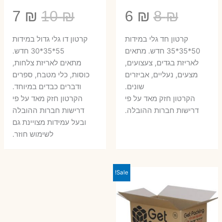
המחיר
המחיר
המחיר
המ
7
₪
10
₪
6
₪
8
₪
המקורי
הנוכחי
המקורי
הנ
קרטון חד גלי במידות
קרטון דו גלי גדול במידות
היה:
הוא:
היה:
הו
50*35*35 חדש. מתאים
55*35*30 חדש.
לאריזת בגדים, צעצועים,
מתאים לאריזת צלחות,
7 ₪.
10 ₪.
6 ₪.
8 ₪.
מצעים, נעליים, אביזרים
כוסות, כלי מטבח, ספרים
שונים.
ודברים כבדים במיוחד.
הקרטון חזק מאד על פי
הקרטון חזק מאד על פי
דרישות חברות ההובלה.
דרישות חברות ההובלה
ובעל עמידות מצויינת גם
לשימוש חוזר.
Sale!