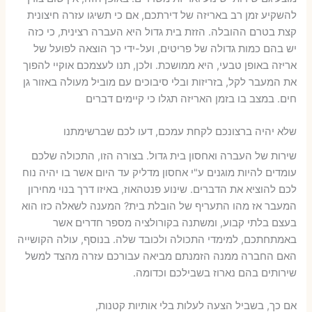
להשקיע זמן רב באריזה של דירתכם, אם כי תשיגו עזרה חיצונית
קצת בטרם ההובלה. הזזת בית גדול היא העברה רצינית, כי כזה
יש בהם כמות גדולה של פריטים, ועל-ידי כך הוצאה לפועל של
אריזה באופן טבעי, היא ממושכת. ולכן, תנו לעצמכם אוקיי להפוך
את המעבר לקל, בזריזות ובלי סיבוכים עם מוביל מעולה באזור גן
חים. במצב בו בזמן האריזה תגלו כי קיימים דברים
שלא יהיה ברצונכם לקחת עמכם, דעו לכם שברשימתנו
שירות של העברה ואחסון בית גדול. בצורה הזו, התכולה שלכם
עומדים להיות מוגנים ע"י אחסון מדליק עד היום אשר בו יהיה נוח
לכם להוציא את הדברים. שינוע פנטהאוז, באיזו דרך בנוי מחירון
המעבר אז מהו התעריף של הובלת בית? המענה לשאלה כזו הוא
בעצם בלתי קבוע, ומשתנה בקורולציה מספר חדרים אשר
באמתחתכם, למימדי התכולה ולכובד שלה. בנוסף, עולה הקושייה
האם החברה ממנה הזמנתם מביאה עבורכם עזרה מהצד למשל
שירותים בהם נארוז בשבילכם וכדומה.
אם כך, בשביל הצעה לעלות בלי אותיות קטנות,