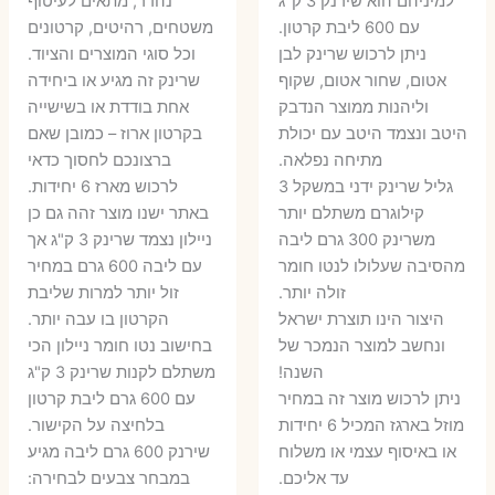
היה:
הוא:
היה:
הו
למיניהם הוא שירנק 3 ק"ג
נהדר, מתאים לעיטוף
עם 600 ליבת קרטון.
משטחים, רהיטים, קרטונים
7 ₪.
55 ₪.
27 ₪.
35 ₪.
ניתן לרכוש שרינק לבן
וכל סוגי המוצרים והציוד.
אטום, שחור אטום, שקוף
שרינק זה מגיע או ביחידה
וליהנות ממוצר הנדבק
אחת בודדת או בשישייה
היטב ונצמד היטב עם יכולת
בקרטון ארוז – כמובן שאם
מתיחה נפלאה.
ברצונכם לחסוך כדאי
גליל שרינק ידני במשקל 3
לרכוש מארז 6 יחידות.
קילוגרם משתלם יותר
באתר ישנו מוצר זהה גם כן
משרינק 300 גרם ליבה
ניילון נצמד שרינק 3 ק"ג אך
מהסיבה שעלולו לנטו חומר
עם ליבה 600 גרם במחיר
זולה יותר.
זול יותר למרות שליבת
היצור הינו תוצרת ישראל
הקרטון בו עבה יותר.
ונחשב למוצר הנמכר של
בחישוב נטו חומר ניילון הכי
השנה!
משתלם לקנות שרינק 3 ק"ג
ניתן לרכוש מוצר זה במחיר
עם 600 גרם ליבת קרטון
מוזל בארגז המכיל 6 יחידות
בלחיצה על הקישור.
או באיסוף עצמי או משלוח
שירנק 600 גרם ליבה מגיע
עד אליכם.
במבחר צבעים לבחירה: