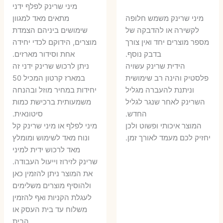
המקורי
הנ
מיני שרינק לפלף ידני
המקורי
הנוכחי
היה:
הו
​מיני שרינק משמש חלופה
מתאים מאד למגוון
היה:
הוא:
לקשירה או להדבקה של
שימושים ביניהם הצמדת
6 ₪.
8 ₪.
מספר מוצרים יחד ואין צורך
מוצרים, הידוקם לכדי יחידה
11 ₪.
13 ₪.
בדבק נוסף.
אחת וסידור מארזים.
הידית שרינק עשויה
ניתן לרכוש שרינק ידני זה
פלסטיק והינה רב שימושית
במארז קרטון המכיל 50
וניתנת להעברה מגליל
יחידות במחיר מוזל ובהנחה
השרינק לאחר שנגר לגליל
משמעותית ברכישת כמות
החדש.
סיטונאית.
המוצר איכותי ופשוט ולכן
מיני לפלף או מיני שרינק קל
יחזיק לכם מעמד לאורך זמן.
ונוח מאד לשימוש ומומלץ
מאד לרכוש ידית למיני
שרינק לזירוז וייעול העבודה.
את המוצר ניתן להזמין כאן
ולהוסיף מוצרים משלימים
לעגלת הקניות ואף להזמין
משלוח עד בית העסק או
הבית