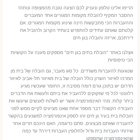
הרימו אלינו טלפון ונעניק לכם הצעה טובה מהמצופה ונוחה!
ההסבר המקיף להובלת מקומות המגורים אחד המעברים
וההעברות הכי מתבקשות הינה שינוע מקומות המגורים. אם
קלטתם שאתם עתידים להתפרש בעתיד הקרוב ולהוביל את
דירתכם, אריזה והובלה בגן חים
אצלנו באתר "הובלת בתים בגן חים" מספקים מענה על הקושיות
הכי טיפוסיות
שנוגעות להעברות משרדים. כל סוג מעבר, גם הובלה של בית מן
המרכז לאיזור השרון כולל הובלה של בית מאיזור תל-אביב לאיזור
הדרום יש בתוכן גורם דומה מסיבה זו, החומר שעכשיו מגיע
רלוונטי לכל מי שזקוקים ללהעביר את ביתם ולעשות את הדברים
ביתר קלות. מהי האינפורמציה אשר יש לשלוח לאנשים שיעשו את
העבודה הקשה? דבר מספר אחת שאנו מציעים לקיים ממש לפני
הובלות בית בעיר גן חים זהו לספק אינפורמציה למשנעים בהקשר
להעברה שאתם מבצעים. סתם כדוגמה, האם הינכם תרים אחר
שירותי העברות בית גדול ולחלופין העברות דירה? עד כמה
שהאינפורמציה שתספקו