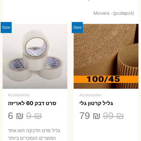
Movers -(pcdepot)
Sale!
Sale!
Accessories
Accessories
גליל קרטון גלי
סרט דבק 60 לאריזה
המחיר
המחיר
המחיר
המ
6
₪
9
₪
79
₪
99
₪
המקורי
הנוכחי
המקורי
הנ
גליל סרט הדבקה הוא אחד
היה:
הוא:
היה:
הו
המוצרים הנמכרים ביותר