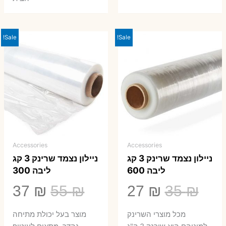
Sale!
Sale!
Accessories
Accessories
ניילון נצמד שרינק 3 קג
ניילון נצמד שרינק 3 קג
ליבה 600
ליבה 300
המחיר
המחיר
המחיר
המ
37
₪
55
₪
27
₪
35
₪
המקורי
הנוכחי
המקורי
הנ
מכל מוצרי השרינק
מוצר בעל יכולת מתיחה