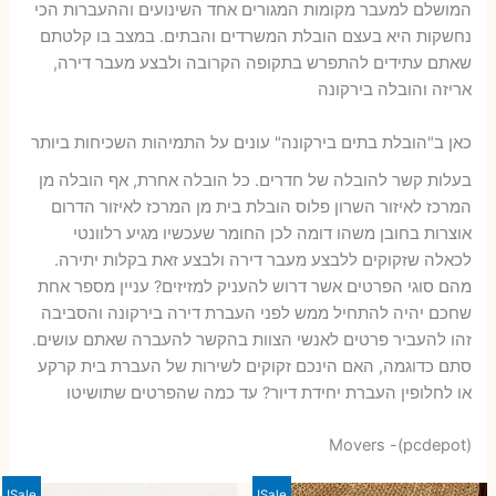
המושלם למעבר מקומות המגורים אחד השינועים וההעברות הכי
נחשקות היא בעצם הובלת המשרדים והבתים. במצב בו קלטתם
שאתם עתידים להתפרש בתקופה הקרובה ולבצע מעבר דירה,
אריזה והובלה בירקונה
כאן ב"הובלת בתים בירקונה" עונים על התמיהות השכיחות ביותר
בעלות קשר להובלה של חדרים. כל הובלה אחרת, אף הובלה מן
המרכז לאיזור השרון פלוס הובלת בית מן המרכז לאיזור הדרום
אוצרות בחובן משהו דומה לכן החומר שעכשיו מגיע רלוונטי
לכאלה שזקוקים ללבצע מעבר דירה ולבצע זאת בקלות יתירה.
מהם סוגי הפרטים אשר דרוש להעניק למזיזים? עניין מספר אחת
שחכם יהיה להתחיל ממש לפני העברת דירה בירקונה והסביבה
זהו להעביר פרטים לאנשי הצוות בהקשר להעברה שאתם עושים.
סתם כדוגמה, האם הינכם זקוקים לשירות של העברת בית קרקע
או לחלופין העברת יחידת דיור? עד כמה שהפרטים שתושיטו
Movers -(pcdepot)
Sale!
Sale!