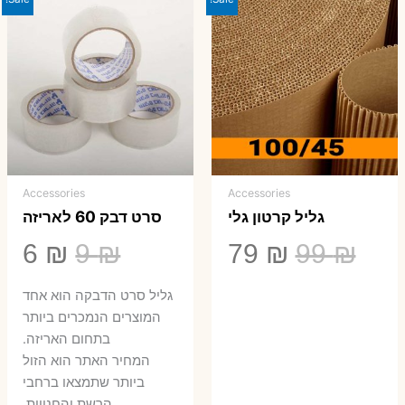
Accessories
Accessories
גליל קרטון גלי
סרט דבק 60 לאריזה
המחיר
המחיר
המחיר
המ
6
₪
9
₪
79
₪
99
₪
המקורי
הנוכחי
המקורי
הנ
גליל סרט הדבקה הוא אחד
היה:
הוא:
היה:
הו
המוצרים הנמכרים ביותר
בתחום האריזה.
6 ₪.
9 ₪.
79 ₪.
99 ₪.
המחיר האתר הוא הזול
ביותר שתמצאו ברחבי
הרשת והחנויות.