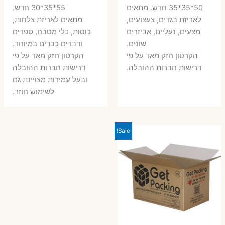
היה:
הוא:
היה:
הו
50*35*35 חדש. מתאים
55*35*30 חדש.
לאריזת בגדים, צעצועים,
מתאים לאריזת צלחות,
7 ₪.
10 ₪.
6 ₪.
8 ₪.
מצעים, נעליים, אביזרים
כוסות, כלי מטבח, ספרים
שונים.
ודברים כבדים במיוחד.
הקרטון חזק מאד על פי
הקרטון חזק מאד על פי
דרישות חברות ההובלה.
דרישות חברות ההובלה
ובעל עמידות מצויינת גם
לשימוש חוזר.
Sale!