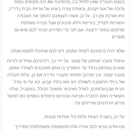
בעצם העברה שאין לזלזל בה, מהסיבה ש# כזה מקיפים כמות
גדולה של אובייקטים, ובאותה צורה ביצוע של אריזת הבית בדר"כ,
היא אורכת זמן רב. על כן, אשרו לעצמכם להפוך את העבודה
והשירות לקליל, בזריזות וללא סיבוכים אצל חברה מומלצת
ופרפקט באזור ירקונה. אם תוך כדי הפירוק יובהר לכם שיש גם
מוצרים
שלא יהיה ברצונכם לקחת עמכם, דעו לכם שתוכלו למצוא אצלנו
טיפולי מעבר ואחסון של קוטג'. על-ידי כך, רהיטיכם עתידים להיות
מוגנים באחסון נהדר עד התאריך בו אתם מתכננים לשחרר אותם.
מעבר קוטג', איך מורכב תמחור מעברי הדירה אם כן, עלות הובלה
של בית? התשובה לשאלה הזו הוא בלתי קבוע, ונע על-פי גודל
הבית שבבעלותכם, לגודל האיבזור ומשקל הכולל. במקביל, עולה
הקושייה האם החברה מביאה עבורכם טיפולים נוספים כמו למשל
פירוק הרהיטים ואריזתם וכו'.
על-כן, בשביל הצעת עלות בלי אותיות קטנות,
פנו אלינו ונביא לכם עזרה זולה מהמצופה ומשתלמת! המדריך