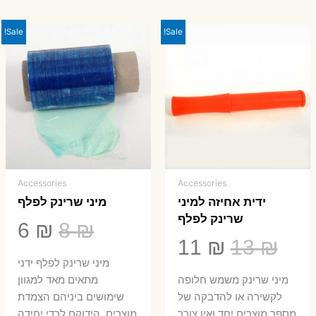
Sale!
Sale!
Accessories
Accessories
ידית אחיזה למיני
מיני שרינק לפלף
שרינק לפלף
המחיר
המ
6
₪
8
₪
המחיר
המחיר
11
₪
13
₪
המקורי
הנ
מיני שרינק לפלף ידני
המקורי
הנוכחי
היה:
הו
​מיני שרינק משמש חלופה
מתאים מאד למגוון
היה:
הוא:
לקשירה או להדבקה של
שימושים ביניהם הצמדת
6 ₪.
8 ₪.
מספר מוצרים יחד ואין צורך
מוצרים, הידוקם לכדי יחידה