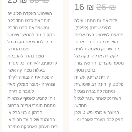
המחיר
המחיר
16
₪
26
₪
המקורי
הנ
השימוש באקדח סלוטייפ
המקורי
הנוכחי
היה:
הו
ידית אחיזה נוחה ויעילה
חותך את סרט ההדבקה
היה:
הוא:
למיני שרינק (לפלף).
ומשאיר את סרט הדבק
5 ₪.
35 ₪.
מתאים לשימוש בעת אריזת
במקום נוח להמשך שימוש
16 ₪.
26 ₪.
מוצרים קטנים ביד אחת.
מבלי לחפש את הקצה כל
​מיני שרינק משמש חלופה
פעם מחדש.
לקשירה או להדבקה של
מוצר נהדר להדבקת
מספר מוצרים יחד ואין צורך
קרטונים, לאריזה וכל מטרה
בדבק נוסף.
בעלות מצחיקה אשר
הידית שרינק עשויה
הופכת את העבודה לקלה
פלסטיק והינה רב שימושית
ומהירה -מוצר מומלץ מאד
וניתנת להעברה מגליל
לעוברים דירה.
השרינק לאחר שנגר לגליל
ניתן להגיע לאסוף עצמאית
החדש.
מחנות חומרי אריזה ברחוב
המוצר איכותי ופשוט ולכן
חרמון 4 בני ברק או
יחזיק לכם מעמד לאורך זמן.
בהזמנת שליח עד הבית או
בית העסק באספקה מהירה