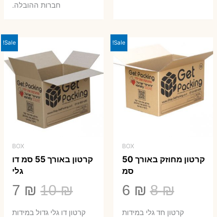
חברות ההובלה.
Sale!
Sale!
BOX
BOX
קרטון מחוזק באורך 50
קרטון באורך 55 סמ דו
סמ
גלי
המחיר
המחיר
המחיר
המ
7
₪
10
₪
6
₪
8
₪
המקורי
הנוכחי
המקורי
הנ
קרטון חד גלי במידות
קרטון דו גלי גדול במידות