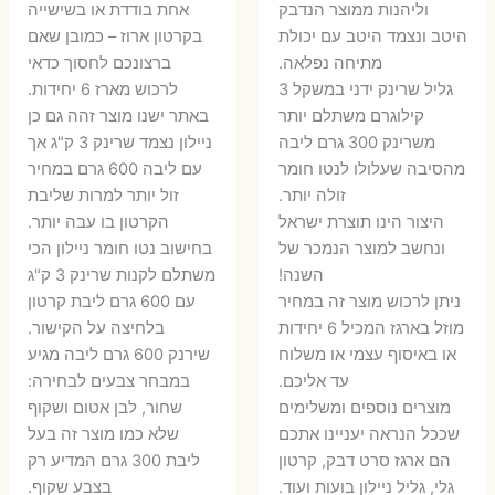
וליהנות ממוצר הנדבק
אחת בודדת או בשישייה
היטב ונצמד היטב עם יכולת
בקרטון ארוז – כמובן שאם
מתיחה נפלאה.
ברצונכם לחסוך כדאי
גליל שרינק ידני במשקל 3
לרכוש מארז 6 יחידות.
קילוגרם משתלם יותר
באתר ישנו מוצר זהה גם כן
משרינק 300 גרם ליבה
ניילון נצמד שרינק 3 ק"ג אך
מהסיבה שעלולו לנטו חומר
עם ליבה 600 גרם במחיר
זולה יותר.
זול יותר למרות שליבת
היצור הינו תוצרת ישראל
הקרטון בו עבה יותר.
ונחשב למוצר הנמכר של
בחישוב נטו חומר ניילון הכי
השנה!
משתלם לקנות שרינק 3 ק"ג
ניתן לרכוש מוצר זה במחיר
עם 600 גרם ליבת קרטון
מוזל בארגז המכיל 6 יחידות
בלחיצה על הקישור.
או באיסוף עצמי או משלוח
שירנק 600 גרם ליבה מגיע
עד אליכם.
במבחר צבעים לבחירה:
מוצרים נוספים ומשלימים
שחור, לבן אטום ושקוף
שככל הנראה יעניינו אתכם
שלא כמו מוצר זה בעל
הם ארגז סרט דבק, קרטון
ליבת 300 גרם המדיע רק
גלי, גליל ניילון בועות ועוד.
בצבע שקוף.