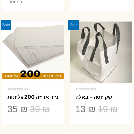
במיוחד.
Sale!
Sale!
Accessories
Accessories
שק יוטה – באלה
נייר אריזה 200 גליונות
המחיר
המחיר
המחיר
המ
35
₪
39
₪
13
₪
19
₪
המקורי
הנוכחי
המקורי
הנ
היה:
הוא:
היה:
הו