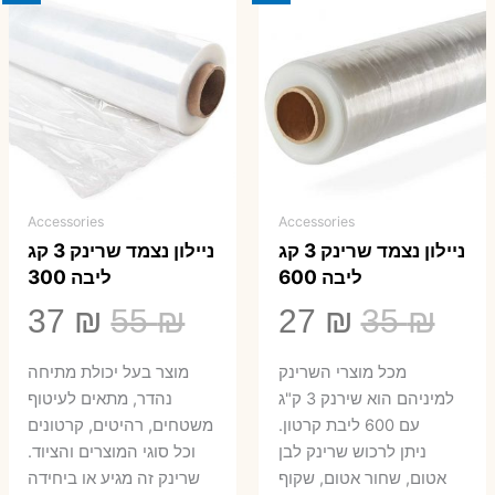
Accessories
Accessories
ניילון נצמד שרינק 3 קג
ניילון נצמד שרינק 3 קג
ליבה 600
ליבה 300
המחיר
המחיר
המחיר
המ
37
₪
55
₪
27
₪
35
₪
המקורי
הנוכחי
המקורי
הנ
מכל מוצרי השרינק
מוצר בעל יכולת מתיחה
היה:
הוא:
היה:
הו
למיניהם הוא שירנק 3 ק"ג
נהדר, מתאים לעיטוף
עם 600 ליבת קרטון.
משטחים, רהיטים, קרטונים
7 ₪.
55 ₪.
27 ₪.
35 ₪.
ניתן לרכוש שרינק לבן
וכל סוגי המוצרים והציוד.
אטום, שחור אטום, שקוף
שרינק זה מגיע או ביחידה