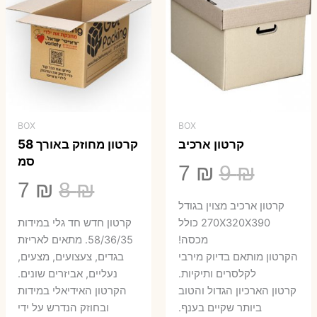
BOX
BOX
קרטון ארכיב
קרטון מחוזק באורך 58
סמ
המחיר
המחיר
7
₪
9
₪
המחיר
המ
7
₪
8
₪
המקורי
הנוכחי
קרטון ארכיב מצוין בגודל
המקורי
הנ
היה:
הוא:
270X320X390 כולל
קרטון חדש חד גלי במידות
היה:
הו
מכסה!
58/36/35. מתאים לאריזת
7 ₪.
9 ₪.
הקרטון מותאם בדיוק מירבי
בגדים, צעצועים, מצעים,
7 ₪.
8 ₪.
לקלסרים ותיקיות.
נעליים, אביזרים שונים.
קרטון הארכיון הגדול והטוב
הקרטון האידיאלי במידות
ביותר שקיים בענף.
ובחוזק הנדרש על ידי