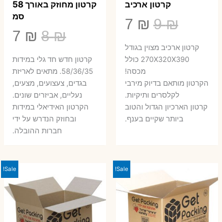
קרטון ארכיב
קרטון מחוזק באורך 58
סמ
המחיר
המחיר
7
₪
9
₪
המחיר
המ
7
₪
8
₪
המקורי
הנוכחי
קרטון ארכיב מצוין בגודל
המקורי
הנ
היה:
הוא:
270X320X390 כולל
קרטון חדש חד גלי במידות
היה:
הו
מכסה!
58/36/35. מתאים לאריזת
7 ₪.
9 ₪.
הקרטון מותאם בדיוק מירבי
בגדים, צעצועים, מצעים,
7 ₪.
8 ₪.
לקלסרים ותיקיות.
נעליים, אביזרים שונים.
קרטון הארכיון הגדול והטוב
הקרטון האידיאלי במידות
ביותר שקיים בענף.
ובחוזק הנדרש על ידי
חברות ההובלה.
Sale!
Sale!