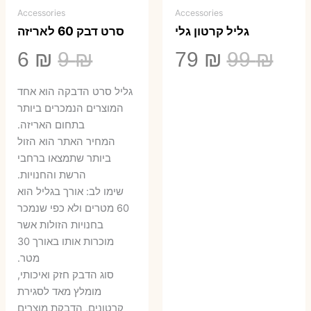
Accessories
Accessories
גליל קרטון גלי
סרט דבק 60 לאריזה
המחיר
המחיר
המחיר
המ
6
₪
9
₪
79
₪
99
₪
המקורי
הנוכחי
המקורי
הנ
גליל סרט הדבקה הוא אחד
היה:
הוא:
היה:
הו
המוצרים הנמכרים ביותר
בתחום האריזה.
6 ₪.
9 ₪.
79 ₪.
99 ₪.
המחיר האתר הוא הזול
ביותר שתמצאו ברחבי
הרשת והחנויות.
שימו לב: אורך בגליל הוא
60 מטרים ולא כפי שנמכר
בחנויות הזולות אשר
מוכרות אותו באורך 30
מטר.
סוג הדבק חזק ואיכותי,
מומלץ מאד לסגירת
קרטונים, הדבקת מוצרים