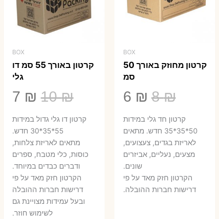
BOX
BOX
קרטון מחוזק באורך 50
קרטון באורך 55 סמ דו
סמ
גלי
המחיר
המחיר
המחיר
המ
7
₪
10
₪
6
₪
8
₪
המקורי
הנוכחי
המקורי
הנ
קרטון חד גלי במידות
קרטון דו גלי גדול במידות
היה:
הוא:
היה:
הו
50*35*35 חדש. מתאים
55*35*30 חדש.
לאריזת בגדים, צעצועים,
מתאים לאריזת צלחות,
7 ₪.
10 ₪.
6 ₪.
8 ₪.
מצעים, נעליים, אביזרים
כוסות, כלי מטבח, ספרים
שונים.
ודברים כבדים במיוחד.
הקרטון חזק מאד על פי
הקרטון חזק מאד על פי
דרישות חברות ההובלה.
דרישות חברות ההובלה
ובעל עמידות מצויינת גם
לשימוש חוזר.