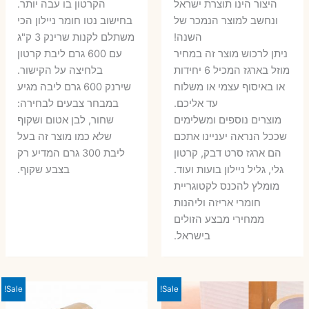
היצור הינו תוצרת ישראל
הקרטון בו עבה יותר.
ונחשב למוצר הנמכר של
בחישוב נטו חומר ניילון הכי
השנה!
משתלם לקנות שרינק 3 ק"ג
ניתן לרכוש מוצר זה במחיר
עם 600 גרם ליבת קרטון
מוזל בארגז המכיל 6 יחידות
בלחיצה על הקישור.
או באיסוף עצמי או משלוח
שירנק 600 גרם ליבה מגיע
עד אליכם.
במבחר צבעים לבחירה:
מוצרים נוספים ומשלימים
שחור, לבן אטום ושקוף
שככל הנראה יעניינו אתכם
שלא כמו מוצר זה בעל
הם ארגז סרט דבק, קרטון
ליבת 300 גרם המדיע רק
גלי, גליל ניילון בועות ועוד.
בצבע שקוף.
מומלץ להכנס לקטוגריית
חומרי אריזה וליהנות
ממחירי מבצע הזולים
בישראל.
Sale!
Sale!