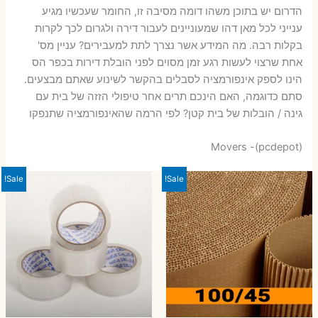
הדרום יש בתוכן משהו דומה מסיבה זו, החומר שעכשיו מגיע
ענייני לכל מאן דהו שמעוניינים לעבור דירה ולגרום לכך לקרות
בקלות רבה. מה המידע אשר נצרך לתת למעבירים? עניין מס'
אחת שרצוי לעשות רגע זמן מסוים לפני הובלת דירות בכפר הס
הינו לספק אינפורמציה לסבלים בהקשר לשינוע שאתם מבצעים.
סתם כדוגמה, האם הינכם תרים אחר טיפולי הזזה של בית עם
גינה / הובלות של בית קטן? לפי הרמה שהאינפורמציה שתנפקו
Movers -(pcdepot)
Sale!
Sale!