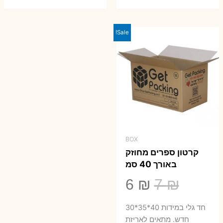
Sale!
BOX
קרטון ספרים מחוזק
באורך 40 סמ
המחיר
המחיר
6
₪
7
₪
המקורי
הנוכחי
חד גלי במידות 40*35*30
היה:
הוא:
חדש. מתאים לאריזת