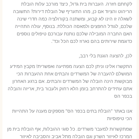
לקחתם חזרה. העברות בית גדול, כיצד מורכב עלות הובלת
הריהוט והציוד אם כן, מהו התעריף של הובלת דירות? התשובה
לשאלה זו הינו לא קבוע, ומשתנה בקורולציה כמה חדרי שינה
שלכם, לגודל החפצים ולמאסה הכוללת. בנוסף, עולה התהייה
האם החברה המובילה שלכם נותנת עבורכם טיפולים נוספים
כדוגמת שירותים בהם נארוז לכם הכל וכד'.
לכן, להצעה הוגנת בלי רבב,
התקשרו אלינו וניתן לכם הצעה מפתיעה ואפשרית! מקבץ המידע
המושלם להעברה של המשרדים והבתים אחת ההעברות הכי
מבוקשות הינה הובלה של המשרדים והבתים. אם ברגע האחרון
אתם עתידים להתרחב בזמן הלא רחוק ולעבור בית, אריזה והובלה
בכפר הס
אנו באתר "הובלת בתים בכפר הס" מספקים מענה על התהייות
הכי טיפוסיות
שמתקשרות למעבר משרדים. כל סוגי ההובלות, אף הובלת בית מן
המרכז לאיזור השרון וגם הובלה מתל אביב והסביבה לאיזור