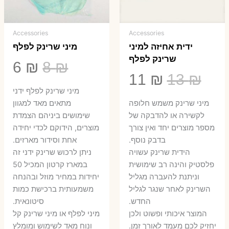
Accessories
Accessories
ידית אחיזה למיני
מיני שרינק לפלף
שרינק לפלף
המחיר
המ
6
₪
8
₪
המחיר
המחיר
11
₪
13
₪
המקורי
הנ
מיני שרינק לפלף ידני
המקורי
הנוכחי
היה:
הו
​מיני שרינק משמש חלופה
מתאים מאד למגוון
היה:
הוא:
לקשירה או להדבקה של
שימושים ביניהם הצמדת
6 ₪.
8 ₪.
מספר מוצרים יחד ואין צורך
מוצרים, הידוקם לכדי יחידה
11 ₪.
13 ₪.
בדבק נוסף.
אחת וסידור מארזים.
הידית שרינק עשויה
ניתן לרכוש שרינק ידני זה
פלסטיק והינה רב שימושית
במארז קרטון המכיל 50
וניתנת להעברה מגליל
יחידות במחיר מוזל ובהנחה
השרינק לאחר שנגר לגליל
משמעותית ברכישת כמות
החדש.
סיטונאית.
המוצר איכותי ופשוט ולכן
מיני לפלף או מיני שרינק קל
יחזיק לכם מעמד לאורך זמן.
ונוח מאד לשימוש ומומלץ