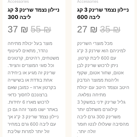
Accessories
Accessories
ניילון נצמד שרינק 3 קג
ניילון נצמד שרינק 3 קג
ליבה 600
ליבה 300
המחיר
המחיר
המחיר
המ
37
₪
55
₪
27
₪
35
₪
המקורי
הנוכחי
המקורי
הנ
מכל מוצרי השרינק
מוצר בעל יכולת מתיחה
היה:
הוא:
היה:
הו
למיניהם הוא שירנק 3 ק"ג
נהדר, מתאים לעיטוף
עם 600 ליבת קרטון.
משטחים, רהיטים, קרטונים
7 ₪.
55 ₪.
27 ₪.
35 ₪.
ניתן לרכוש שרינק לבן
וכל סוגי המוצרים והציוד.
אטום, שחור אטום, שקוף
שרינק זה מגיע או ביחידה
וליהנות ממוצר הנדבק
אחת בודדת או בשישייה
היטב ונצמד היטב עם יכולת
בקרטון ארוז – כמובן שאם
מתיחה נפלאה.
ברצונכם לחסוך כדאי
גליל שרינק ידני במשקל 3
לרכוש מארז 6 יחידות.
קילוגרם משתלם יותר
באתר ישנו מוצר זהה גם כן
משרינק 300 גרם ליבה
ניילון נצמד שרינק 3 ק"ג אך
מהסיבה שעלולו לנטו חומר
עם ליבה 600 גרם במחיר
זולה יותר.
זול יותר למרות שליבת