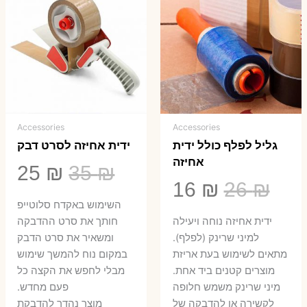
Accessories
Accessories
גליל לפלף כולל ידית
ידית אחיזה לסרט דבק
אחיזה
המחיר
המ
25
₪
35
₪
המחיר
המחיר
16
₪
26
₪
המקורי
הנ
השימוש באקדח סלוטייפ
המקורי
הנוכחי
היה:
הו
ידית אחיזה נוחה ויעילה
חותך את סרט ההדבקה
היה:
הוא:
למיני שרינק (לפלף).
ומשאיר את סרט הדבק
5 ₪.
35 ₪.
מתאים לשימוש בעת אריזת
במקום נוח להמשך שימוש
16 ₪.
26 ₪.
מוצרים קטנים ביד אחת.
מבלי לחפש את הקצה כל
​מיני שרינק משמש חלופה
פעם מחדש.
לקשירה או להדבקה של
מוצר נהדר להדבקת