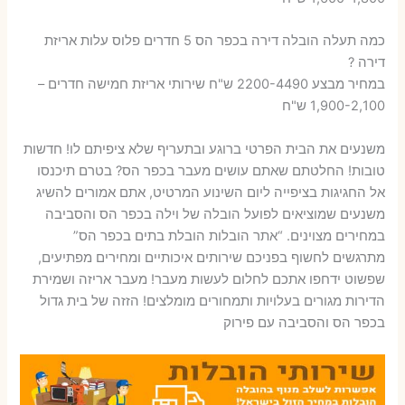
כמה תעלה הובלה דירה בכפר הס 5 חדרים פלוס עלות אריזת
דירה ?
במחיר מבצע 2200-4490 ש"ח שירותי אריזת חמישה חדרים –
1,900-2,100 ש"ח
משנעים את הבית הפרטי ברוגע ובתעריף שלא ציפיתם לו! חדשות
טובות! החלטתם שאתם עושים מעבר בכפר הס? בטרם תיכנסו
אל החגיגות בציפייה ליום השינוע המרטיט, אתם אמורים להשיג
משנעים שמוציאים לפועל הובלה של וילה בכפר הס והסביבה
במחירים מצוינים. “אתר הובלות הובלת בתים בכפר הס”
מתרגשים לחשוף בפניכם שירותים איכותיים ומחירים מפתיעים,
שפשוט ידחפו אתכם לחלום לעשות מעבר! מעבר אריזה ושמירת
הדירות מגורים בעלויות ותמחורים מומלצים! הזזה של בית גדול
בכפר הס והסביבה עם פירוק