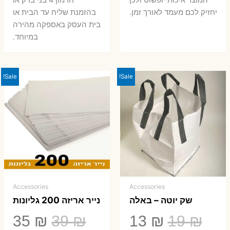
המוצר איכותי ופשוט ולכן
חרמון 4 בני ברק או
יחזיק לכם מעמד לאורך זמן.
בהזמנת שליח עד הבית או
בית העסק באספקה מהירה
במיוחד.
Sale!
Sale!
Accessories
Accessories
שק יוטה – באלה
נייר אריזה 200 גליונות
המחיר
המחיר
המחיר
המ
35
₪
39
₪
13
₪
19
₪