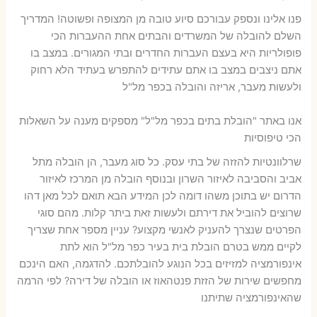
פנו אלינו ונספק עבורכם סיוע טובה מן המצופה ופשוטה! המדריך
השלם להובלה של המשרדים והבתים אחת ההעברות הכי
פופולריות היא בעצם העברות החדרים ובתי המגורים. במצב בו
אתם ניצבים במצב בו אתם עתידים להתפרש בעתיד הלא רחוק
ולעשות מעבר, אריזה והובלה בכפר מל"ל
אנו באתר "הובלת בתים בכפר מל"ל" מספקים מענה על השאלות
הכי טיפוסיות
שרלוונטיות להזזה של בתי עסק. כל סוג מעבר, הן הובלה מתל
אביב והסביבה לאיזור השרון ובנוסף הובלה מן המרכז לאיזור
הדרום יש בתוכן משהו דומה לכן המידע הבא תואם לכל מאן דהו
שרוצים להוביל את דירתם ולעשות זאת ביתר קלות. מהם סוגי
הפרטים שנצרך להעניק לאנשי מקצוע? עניין מספר אחת שצריך
לקיים ממש בטרם הובלת בית בעיר כפר מל"ל הוא לתת
אינפורמציה למזיזים בכל הנוגע להובלתכם. להדגמה, האם הינכם
מחפשים שירות של הזזת פנטהאוז או הובלה של דירה? לפי הרמה
שהאינפורמציה שתיתנו