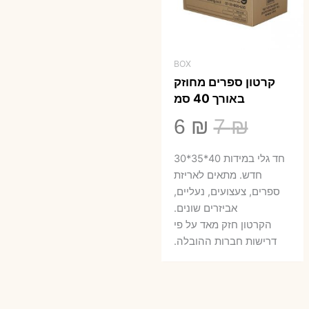
BOX
קרטון ספרים מחוזק
באורך 40 סמ
המחיר
המחיר
6
₪
7
₪
המקורי
הנוכחי
חד גלי במידות 40*35*30
היה:
הוא:
חדש. מתאים לאריזת
ספרים, צעצועים, נעליים,
6 ₪.
7 ₪.
אביזרים שונים.
הקרטון חזק מאד על פי
דרישות חברות ההובלה.