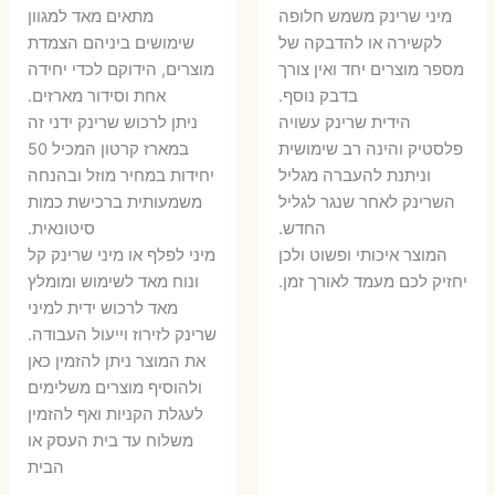
המקורי
הנוכחי
היה:
הו
​מיני שרינק משמש חלופה
מתאים מאד למגוון
היה:
הוא:
לקשירה או להדבקה של
שימושים ביניהם הצמדת
6 ₪.
8 ₪.
מספר מוצרים יחד ואין צורך
מוצרים, הידוקם לכדי יחידה
11 ₪.
13 ₪.
בדבק נוסף.
אחת וסידור מארזים.
הידית שרינק עשויה
ניתן לרכוש שרינק ידני זה
פלסטיק והינה רב שימושית
במארז קרטון המכיל 50
וניתנת להעברה מגליל
יחידות במחיר מוזל ובהנחה
השרינק לאחר שנגר לגליל
משמעותית ברכישת כמות
החדש.
סיטונאית.
המוצר איכותי ופשוט ולכן
מיני לפלף או מיני שרינק קל
יחזיק לכם מעמד לאורך זמן.
ונוח מאד לשימוש ומומלץ
מאד לרכוש ידית למיני
שרינק לזירוז וייעול העבודה.
את המוצר ניתן להזמין כאן
ולהוסיף מוצרים משלימים
לעגלת הקניות ואף להזמין
משלוח עד בית העסק או
הבית