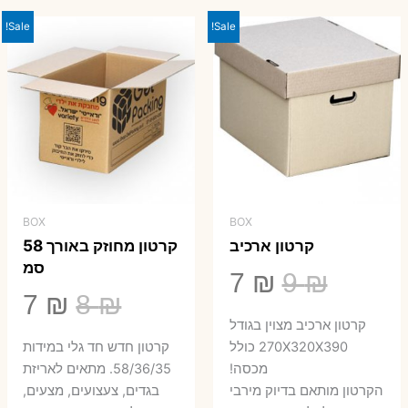
23 ₪.
29 ₪.
Sale!
Sale!
BOX
BOX
קרטון ארכיב
קרטון מחוזק באורך 58
סמ
המחיר
המחיר
7
₪
9
₪
המחיר
המ
7
₪
8
₪
המקורי
הנוכחי
קרטון ארכיב מצוין בגודל
המקורי
הנ
היה:
הוא:
270X320X390 כולל
קרטון חדש חד גלי במידות
היה:
הו
מכסה!
58/36/35. מתאים לאריזת
7 ₪.
9 ₪.
הקרטון מותאם בדיוק מירבי
בגדים, צעצועים, מצעים,