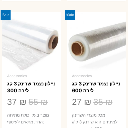
Sale!
Sale!
Accessories
Accessories
ניילון נצמד שרינק 3 קג
ניילון נצמד שרינק 3 קג
ליבה 600
ליבה 300
המחיר
המחיר
המחיר
המ
37
₪
55
₪
27
₪
35
₪
המקורי
הנוכחי
המקורי
הנ
מכל מוצרי השרינק
מוצר בעל יכולת מתיחה
היה:
הוא:
היה:
הו
למיניהם הוא שירנק 3 ק"ג
נהדר, מתאים לעיטוף