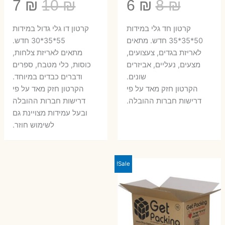
המחיר
המחיר
המחיר
המ
7
₪
10
₪
6
₪
8
₪
המקורי
הנוכחי
המקורי
הנ
קרטון חד גלי במידות
קרטון דו גלי גדול במידות
היה:
הוא:
היה:
הו
50*35*35 חדש. מתאים
55*35*30 חדש.
לאריזת בגדים, צעצועים,
מתאים לאריזת צלחות,
7 ₪.
10 ₪.
6 ₪.
8 ₪.
מצעים, נעליים, אביזרים
כוסות, כלי מטבח, ספרים
שונים.
ודברים כבדים במיוחד.
הקרטון חזק מאד על פי
הקרטון חזק מאד על פי
דרישות חברות ההובלה.
דרישות חברות ההובלה
ובעל עמידות מצויינת גם
לשימוש חוזר.
Sale!