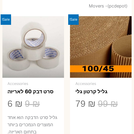
Movers -(pcdepot)
Sale!
Sale!
Accessories
Accessories
גליל קרטון גלי
סרט דבק 60 לאריזה
המחיר
המחיר
המחיר
המ
6
₪
9
₪
79
₪
99
₪
המקורי
הנוכחי
המקורי
הנ
גליל סרט הדבקה הוא אחד
היה:
הוא:
היה:
הו
המוצרים הנמכרים ביותר
בתחום האריזה.