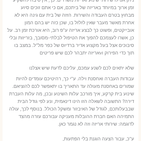
ניתן אפילו שירותי שינוע ואריזת משרדים. כך, אין סיבה להשקיע
זמן ארוך במיוחד באריזה של ביתכם, אם כי אתם זוכים סיוע
מבחוץ בטרם העבודה והשירות. הזזה של בית עם גינה היא לא
אחרת מאשר מעבר שאין לזלזל בו, שכן כזה יש בהם המון
אובייקטים, ופשוט כך לבצע אריזה ע"פ רוב, היא אורכת זמן רב. על
כן, אשרו לעצמכם להפוך את הטיפול לבלתי-מסובך, בזריזות ובלי
סיבוכים אצל בעל מקצוע אדיר ברדיוס של כפר מל"ל. במצב בו
תוך כדי הפירוק וvאריזה יתבהר לכם שיש פריטים
שלא יתאים לכם לשנע עמכם, עליכם לדעת שיש אצלנו
עבודות העברה ואחסנת וילה. ע"י כך, רהיטיכם עומדים להיות
שמורים באחסנת מעולה עד התאריך בו יתאפשר לכם להוציאם.
שינוע בית קרקע, איך מורכב עלות השינוע ובכן, מה עלות העברת
דירה? התשובה לשאלה הזו הינו דינאמית, ונע לפי גודל הבית
שבבעלותכם, לגודל של האיבזור ומשקל הכולל. בנוסף לכך, עולה
התמיהה האם חברת ההובלות מעניקה עבורכם עזרה מהצד
לדוגמה: שירותי אריזה וזה לא נגמר כאן.
ע"כ, עבור הצעה הוגנת בלי הפתעות,