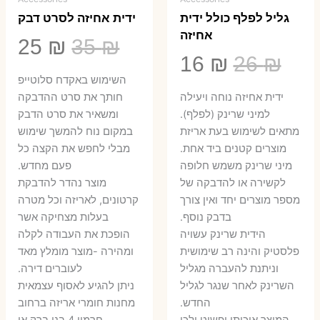
גליל לפלף כולל ידית
ידית אחיזה לסרט דבק
אחיזה
המחיר
המ
25
₪
35
₪
המחיר
המחיר
16
₪
26
₪
המקורי
הנ
השימוש באקדח סלוטייפ
המקורי
הנוכחי
היה:
הו
ידית אחיזה נוחה ויעילה
חותך את סרט ההדבקה
היה:
הוא:
למיני שרינק (לפלף).
ומשאיר את סרט הדבק
5 ₪.
35 ₪.
מתאים לשימוש בעת אריזת
במקום נוח להמשך שימוש
16 ₪.
26 ₪.
מוצרים קטנים ביד אחת.
מבלי לחפש את הקצה כל
​מיני שרינק משמש חלופה
פעם מחדש.
לקשירה או להדבקה של
מוצר נהדר להדבקת
מספר מוצרים יחד ואין צורך
קרטונים, לאריזה וכל מטרה
בדבק נוסף.
בעלות מצחיקה אשר
הידית שרינק עשויה
הופכת את העבודה לקלה
פלסטיק והינה רב שימושית
ומהירה -מוצר מומלץ מאד
וניתנת להעברה מגליל
לעוברים דירה.
השרינק לאחר שנגר לגליל
ניתן להגיע לאסוף עצמאית
החדש.
מחנות חומרי אריזה ברחוב