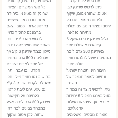
עם 600 ליבת קרטון.
משטחים, רהיטים, קרטונים
7 ₪.
55 ₪.
27 ₪.
35 ₪.
ניתן לרכוש שרינק לבן
וכל סוגי המוצרים והציוד.
אטום, שחור אטום, שקוף
שרינק זה מגיע או ביחידה
וליהנות ממוצר הנדבק
אחת בודדת או בשישייה
היטב ונצמד היטב עם יכולת
בקרטון ארוז – כמובן שאם
מתיחה נפלאה.
ברצונכם לחסוך כדאי
גליל שרינק ידני במשקל 3
לרכוש מארז 6 יחידות.
קילוגרם משתלם יותר
באתר ישנו מוצר זהה גם כן
משרינק 300 גרם ליבה
ניילון נצמד שרינק 3 ק"ג אך
מהסיבה שעלולו לנטו חומר
עם ליבה 600 גרם במחיר
זולה יותר.
זול יותר למרות שליבת
היצור הינו תוצרת ישראל
הקרטון בו עבה יותר.
ונחשב למוצר הנמכר של
בחישוב נטו חומר ניילון הכי
השנה!
משתלם לקנות שרינק 3 ק"ג
ניתן לרכוש מוצר זה במחיר
עם 600 גרם ליבת קרטון
מוזל בארגז המכיל 6 יחידות
בלחיצה על הקישור.
או באיסוף עצמי או משלוח
שירנק 600 גרם ליבה מגיע
עד אליכם.
במבחר צבעים לבחירה:
מוצרים נוספים ומשלימים
שחור, לבן אטום ושקוף