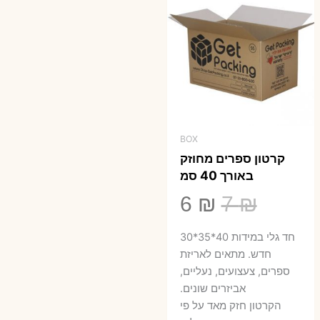
BOX
קרטון ספרים מחוזק
באורך 40 סמ
המחיר
המחיר
6
₪
7
₪
המקורי
הנוכחי
חד גלי במידות 40*35*30
היה:
הוא:
חדש. מתאים לאריזת
ספרים, צעצועים, נעליים,
6 ₪.
7 ₪.
אביזרים שונים.
הקרטון חזק מאד על פי