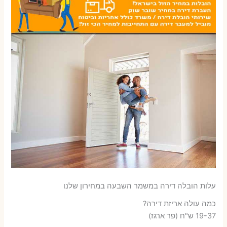
עלות הובלה דירה במשמר השבעה במחירון שלנו
כמה עולה אריזת דירה​?
19-37 ש"ח (פר ארגז)