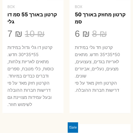
BOX
BOX
קרטון מחוזק באורך 50
קרטון באורך 55 סמ דו
סמ
גלי
המחיר
המחיר
המחיר
המ
7
₪
10
₪
6
₪
8
₪
המקורי
הנוכחי
המקורי
הנ
קרטון חד גלי במידות
קרטון דו גלי גדול במידות
היה:
הוא:
היה:
הו
50*35*35 חדש. מתאים
55*35*30 חדש.
לאריזת בגדים, צעצועים,
מתאים לאריזת צלחות,
7 ₪.
10 ₪.
6 ₪.
8 ₪.
מצעים, נעליים, אביזרים
כוסות, כלי מטבח, ספרים
שונים.
ודברים כבדים במיוחד.
הקרטון חזק מאד על פי
הקרטון חזק מאד על פי
דרישות חברות ההובלה.
דרישות חברות ההובלה
ובעל עמידות מצויינת גם
לשימוש חוזר.
Sale!