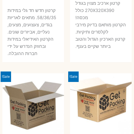
המקורי
הנוכחי
קרטון ארכיב מצוין בגודל
המקורי
הנ
היה:
הוא:
270X320X390 כולל
קרטון חדש חד גלי במידות
היה:
הו
מכסה!
58/36/35. מתאים לאריזת
7 ₪.
9 ₪.
הקרטון מותאם בדיוק מירבי
בגדים, צעצועים, מצעים,
7 ₪.
8 ₪.
לקלסרים ותיקיות.
נעליים, אביזרים שונים.
קרטון הארכיון הגדול והטוב
הקרטון האידיאלי במידות
ביותר שקיים בענף.
ובחוזק הנדרש על ידי
חברות ההובלה.
Sale!
Sale!