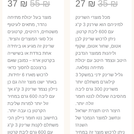
המחיר
המחיר
המחיר
המ
37
₪
55
₪
27
₪
35
₪
המקורי
הנוכחי
המקורי
הנ
מכל מוצרי השרינק
מוצר בעל יכולת מתיחה
היה:
הוא:
היה:
הו
למיניהם הוא שירנק 3 ק"ג
נהדר, מתאים לעיטוף
עם 600 ליבת קרטון.
משטחים, רהיטים, קרטונים
7 ₪.
55 ₪.
27 ₪.
35 ₪.
ניתן לרכוש שרינק לבן
וכל סוגי המוצרים והציוד.
אטום, שחור אטום, שקוף
שרינק זה מגיע או ביחידה
וליהנות ממוצר הנדבק
אחת בודדת או בשישייה
היטב ונצמד היטב עם יכולת
בקרטון ארוז – כמובן שאם
מתיחה נפלאה.
ברצונכם לחסוך כדאי
גליל שרינק ידני במשקל 3
לרכוש מארז 6 יחידות.
קילוגרם משתלם יותר
באתר ישנו מוצר זהה גם כן
משרינק 300 גרם ליבה
ניילון נצמד שרינק 3 ק"ג אך
מהסיבה שעלולו לנטו חומר
עם ליבה 600 גרם במחיר
זולה יותר.
זול יותר למרות שליבת
היצור הינו תוצרת ישראל
הקרטון בו עבה יותר.
ונחשב למוצר הנמכר של
בחישוב נטו חומר ניילון הכי
השנה!
משתלם לקנות שרינק 3 ק"ג
ניתן לרכוש מוצר זה במחיר
עם 600 גרם ליבת קרטון