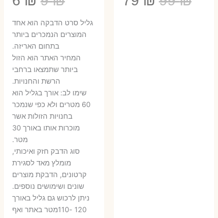
6
₪
9
₪
79
₪
99
₪
המקורי
הנוכחי
המקורי
הנ
גליל סרט הדבקה הוא אחד
היה:
הוא:
היה:
הו
המוצרים הנמכרים ביותר
בתחום האריזה.
6 ₪.
9 ₪.
79 ₪.
99 ₪.
המחיר האתר הוא הזול
ביותר שתמצאו ברחבי
הרשת והחנויות.
שימו לב: אורך בגליל הוא
60 מטרים ולא כפי שנמכר
בחנויות הזולות אשר
מוכרות אותו באורך 30
מטר.
סוג הדבק חזק ואיכותי,
מומלץ מאד לסגירת
קרטונים, הדבקת מוצרים
שונים ושימושים נוספים.
ניתן לרכוש גם גליל באורך
120 -110מטר באתר ואף