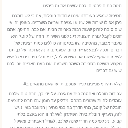
הזזת בתים פרטיים, ככה עושים את זה בימינו
הטיפול שמגיע בעזרתנו איננו עבודות הובלות, אם כי לשירותכם
ניתן אפילו שירות של שינוע ועטיפת ואריזת משרדים. באופן זה, אין
שום סיבה לזרוק שעות רבות באריזת הבית, אם כבר, ההיפך: אתם
זוכים לקבל עזרה חיצונית רגע לפני השירות. הזזה של קוטג' היא
מעבר מכובד, מהסיבה ש# בסגנון זה כוללים כמות רצינית של
דברים, וככה לבצע אריזה ברוב הפעמים, הינה ארוכה. על כן, תנו
לעצמכם אוקיי לעשות את השינוע לקל, זריז ובלי סיבוכים אצל איש
מקצוע מושלם בסביבת משמר השבעה. אם בעת האריזה יובן לכם
שיש גם דברים
שלא תהיו מעוניינים לנייד עמכם, תדעו שאנו מתגאים ב#
עבודות הובלה ואחסנת בית עם גינה. על-ידי כך, הרהיטים שלכם
עומדים להיות שמורים במחסן מדליק עד הזמן שבו תרצו להוציאם.
הובלה של קוטג', מהי הדרך בה בנוי מחירון המעבר בואו ניגש
לזה, תעריף הובלת בית? הפיתרון לשאלה זו הוא בעצם בלתי
קבוע, ונע לפי כמה חדרי שינה שלכם, לגודל האביזרים ומשקל