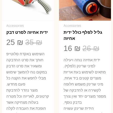
Accessories
Accessories
גליל לפלף כולל ידית
ידית אחיזה לסרט דבק
אחיזה
המחיר
המ
25
₪
35
₪
המחיר
המחיר
16
₪
26
₪
המקורי
הנ
השימוש באקדח סלוטייפ
המקורי
הנוכחי
היה:
הו
ידית אחיזה נוחה ויעילה
חותך את סרט ההדבקה
היה:
הוא:
למיני שרינק (לפלף).
ומשאיר את סרט הדבק
5 ₪.
35 ₪.
מתאים לשימוש בעת אריזת
במקום נוח להמשך שימוש
16 ₪.
26 ₪.
מוצרים קטנים ביד אחת.
מבלי לחפש את הקצה כל
​מיני שרינק משמש חלופה
פעם מחדש.
לקשירה או להדבקה של
מוצר נהדר להדבקת
מספר מוצרים יחד ואין צורך
קרטונים, לאריזה וכל מטרה
בדבק נוסף.
בעלות מצחיקה אשר
הידית שרינק עשויה
הופכת את העבודה לקלה