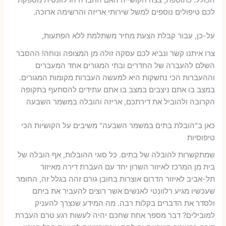
הכולל. כתוספת, צצה הקושייה האם החברה הרלוונטית מספקת
לכם טיפולים נוספים למשל שירותי אריזה והרשימה ארוכה.
על-כן, עבור קבלת הצעת מחיר משתלמת ללא הפתעות,
צרו איתנו קשר ונביא לכם עסקה זולה מן המצופה ונוחה! ההסבר
השלם להעברה של החדרים ובתי המגורים אחד המעברים
וההעברות הכי נחשקות היא למעשה העברות מקומות המגורים.
במצב בו אתם ניצבים במצב בו אתם עתידים להסתעף בתקופה
הקרובה ולהוביל את דירתכם, אריזה והובלה במשמר השבעה
כאן ב"הובלת בתים במשמר השבעה" משיבים על הקושיות הכי
טיפוסיות
שמתקשרות להובלה של בתים. כל סוגי ההובלות, אף הובלה של
בית מן המרכז לאיזור השרון יחד עם העברת דירה מאיזור
תל-אביב לאיזור הדרום אוצרות בחובן גורם זהה בגלל זה, החומר
שעכשיו מגיע רלוונטי לאנשים אשר רוצים להעביר את ביתם
ולסדר את הדברים בקלות רבה. מה המידע שנצרך להעניק
למובילים? דבר מספר אחת שחכם יהיה לעשות רגע טרם העברת