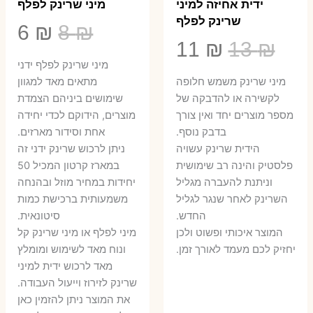
ידית אחיזה למיני
מיני שרינק לפלף
שרינק לפלף
המחיר
המ
6
₪
8
₪
המחיר
המחיר
11
₪
13
₪
המקורי
הנ
מיני שרינק לפלף ידני
המקורי
הנוכחי
היה:
הו
​מיני שרינק משמש חלופה
מתאים מאד למגוון
היה:
הוא:
לקשירה או להדבקה של
שימושים ביניהם הצמדת
6 ₪.
8 ₪.
מספר מוצרים יחד ואין צורך
מוצרים, הידוקם לכדי יחידה
11 ₪.
13 ₪.
בדבק נוסף.
אחת וסידור מארזים.
הידית שרינק עשויה
ניתן לרכוש שרינק ידני זה
פלסטיק והינה רב שימושית
במארז קרטון המכיל 50
וניתנת להעברה מגליל
יחידות במחיר מוזל ובהנחה
השרינק לאחר שנגר לגליל
משמעותית ברכישת כמות
החדש.
סיטונאית.
המוצר איכותי ופשוט ולכן
מיני לפלף או מיני שרינק קל
יחזיק לכם מעמד לאורך זמן.
ונוח מאד לשימוש ומומלץ
מאד לרכוש ידית למיני
שרינק לזירוז וייעול העבודה.
את המוצר ניתן להזמין כאן