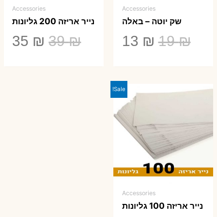
Accessories
Accessories
שק יוטה – באלה
נייר אריזה 200 גליונות
המחיר
המחיר
המחיר
המ
35
₪
39
₪
13
₪
19
₪
המקורי
הנוכחי
המקורי
הנ
היה:
הוא:
היה:
הו
Sale!
5 ₪.
39 ₪.
13 ₪.
19 ₪.
Accessories
נייר אריזה 100 גליונות