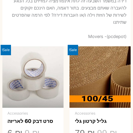
דירה במשמר השבעה זה לתת אינפורמציה למזיזים בכל הנוגע
להעברה שאתם מבצעים. בתור דוגמה, האם הינכם זקוקים
לשירות של הזזת וילה ו/או העברות דירה? לפי הרמה שהפרטים
שתיתנו
Movers -(pcdepot)
Sale!
Sale!
Accessories
Accessories
גליל קרטון גלי
סרט דבק 60 לאריזה
המחיר
המחיר
המחיר
המ