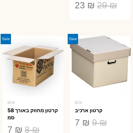
המחיר
המחיר
23
₪
29
₪
המקורי
הנוכחי
היה:
הוא:
23 ₪.
29 ₪.
Sale!
Sale!
BOX
BOX
קרטון ארכיב
קרטון מחוזק באורך 58
סמ
המחיר
המחיר
7
₪
9
₪
המחיר
המ
7
₪
8
₪