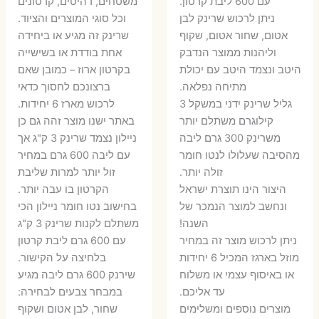
עם 600 ליבת קרטון.
משטחים, רהיטים, קרטונים
7 ₪.
55 ₪.
27 ₪.
35 ₪.
ניתן לרכוש שרינק לבן
וכל סוגי המוצרים והציוד.
אטום, שחור אטום, שקוף
שרינק זה מגיע או ביחידה
וליהנות ממוצר הנדבק
אחת בודדת או בשישייה
היטב ונצמד היטב עם יכולת
בקרטון ארוז – כמובן שאם
מתיחה נפלאה.
ברצונכם לחסוך כדאי
גליל שרינק ידני במשקל 3
לרכוש מארז 6 יחידות.
קילוגרם משתלם יותר
באתר ישנו מוצר זהה גם כן
משרינק 300 גרם ליבה
ניילון נצמד שרינק 3 ק"ג אך
מהסיבה שעלולו לנטו חומר
עם ליבה 600 גרם במחיר
זולה יותר.
זול יותר למרות שליבת
היצור הינו תוצרת ישראל
הקרטון בו עבה יותר.
ונחשב למוצר הנמכר של
בחישוב נטו חומר ניילון הכי
השנה!
משתלם לקנות שרינק 3 ק"ג
ניתן לרכוש מוצר זה במחיר
עם 600 גרם ליבת קרטון
מוזל בארגז המכיל 6 יחידות
בלחיצה על הקישור.
או באיסוף עצמי או משלוח
שירנק 600 גרם ליבה מגיע
עד אליכם.
במבחר צבעים לבחירה:
מוצרים נוספים ומשלימים
שחור, לבן אטום ושקוף