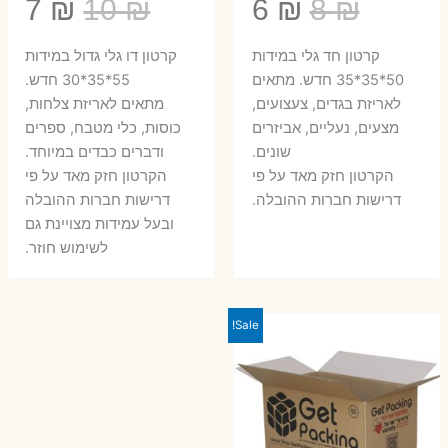
המחיר
המחיר
המחיר
המ
7
₪
10
₪
6
₪
8
₪
המקורי
הנוכחי
המקורי
הנ
קרטון חד גלי במידות
קרטון דו גלי גדול במידות
היה:
הוא:
היה:
הו
50*35*35 חדש. מתאים
55*35*30 חדש.
לאריזת בגדים, צעצועים,
מתאים לאריזת צלחות,
7 ₪.
10 ₪.
6 ₪.
8 ₪.
מצעים, נעליים, אביזרים
כוסות, כלי מטבח, ספרים
שונים.
ודברים כבדים במיוחד.
הקרטון חזק מאד על פי
הקרטון חזק מאד על פי
דרישות חברות ההובלה.
דרישות חברות ההובלה
ובעל עמידות מצויינת גם
לשימוש חוזר.
Sale!