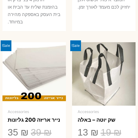
יחזיק לכם מעמד לאורך זמן.
בהזמנת שליח עד הבית או
בית העסק באספקה מהירה
במיוחד.
Sale!
Sale!
Accessories
Accessories
שק יוטה – באלה
נייר אריזה 200 גליונות
המחיר
המחיר
המחיר
המ
35
₪
39
₪
13
₪
19
₪