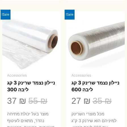
Sale!
Sale!
Accessories
Accessories
ניילון נצמד שרינק 3 קג
ניילון נצמד שרינק 3 קג
ליבה 600
ליבה 300
המחיר
המחיר
המחיר
המ
37
₪
55
₪
27
₪
35
₪
המקורי
הנוכחי
המקורי
הנ
מכל מוצרי השרינק
מוצר בעל יכולת מתיחה
היה:
הוא:
היה:
הו
למיניהם הוא שירנק 3 ק"ג
נהדר, מתאים לעיטוף