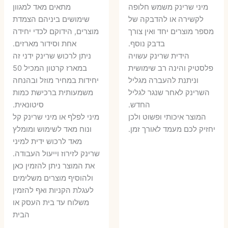
המקורי
הנוכחי
היה:
הו
​מיני שרינק משמש חלופה
מתאים מאד למגוון
היה:
הוא:
לקשירה או להדבקה של
שימושים ביניהם הצמדת
6 ₪.
8 ₪.
מספר מוצרים יחד ואין צורך
מוצרים, הידוקם לכדי יחידה
11 ₪.
13 ₪.
בדבק נוסף.
אחת וסידור מארזים.
הידית שרינק עשויה
ניתן לרכוש שרינק ידני זה
פלסטיק והינה רב שימושית
במארז קרטון המכיל 50
וניתנת להעברה מגליל
יחידות במחיר מוזל ובהנחה
השרינק לאחר שנגר לגליל
משמעותית ברכישת כמות
החדש.
סיטונאית.
המוצר איכותי ופשוט ולכן
מיני לפלף או מיני שרינק קל
יחזיק לכם מעמד לאורך זמן.
ונוח מאד לשימוש ומומלץ
מאד לרכוש ידית למיני
שרינק לזירוז וייעול העבודה.
את המוצר ניתן להזמין כאן
ולהוסיף מוצרים משלימים
לעגלת הקניות ואף להזמין
משלוח עד בית העסק או
הבית