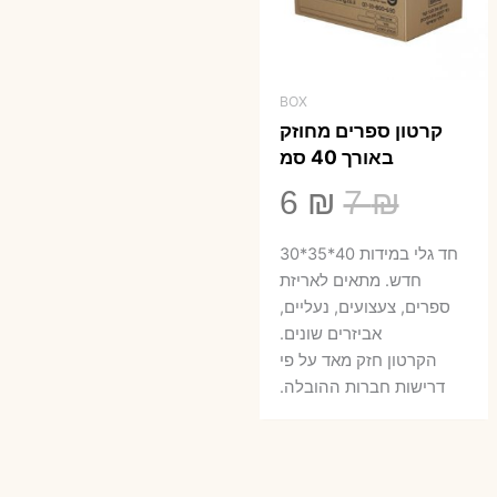
BOX
קרטון ספרים מחוזק
באורך 40 סמ
המחיר
המחיר
6
₪
7
₪
המקורי
הנוכחי
חד גלי במידות 40*35*30
היה:
הוא:
חדש. מתאים לאריזת
ספרים, צעצועים, נעליים,
6 ₪.
7 ₪.
אביזרים שונים.
הקרטון חזק מאד על פי
דרישות חברות ההובלה.