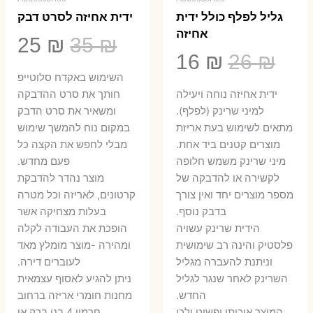
גליל לפלף כולל ידית
ידית אחיזה לסרט דבק
אחיזה
המחיר
המ
25
₪
35
₪
המחיר
המחיר
16
₪
26
₪
המקורי
הנ
השימוש באקדח סלוטייפ
המקורי
הנוכחי
היה:
הו
ידית אחיזה נוחה ויעילה
חותך את סרט ההדבקה
היה:
הוא:
למיני שרינק (לפלף).
ומשאיר את סרט הדבק
5 ₪.
35 ₪.
מתאים לשימוש בעת אריזת
במקום נוח להמשך שימוש
16 ₪.
26 ₪.
מוצרים קטנים ביד אחת.
מבלי לחפש את הקצה כל
​מיני שרינק משמש חלופה
פעם מחדש.
לקשירה או להדבקה של
מוצר נהדר להדבקת
מספר מוצרים יחד ואין צורך
קרטונים, לאריזה וכל מטרה
בדבק נוסף.
בעלות מצחיקה אשר
הידית שרינק עשויה
הופכת את העבודה לקלה
פלסטיק והינה רב שימושית
ומהירה -מוצר מומלץ מאד
וניתנת להעברה מגליל
לעוברים דירה.
השרינק לאחר שנגר לגליל
ניתן להגיע לאסוף עצמאית
החדש.
מחנות חומרי אריזה ברחוב
המוצר איכותי ופשוט ולכן
חרמון 4 בני ברק או