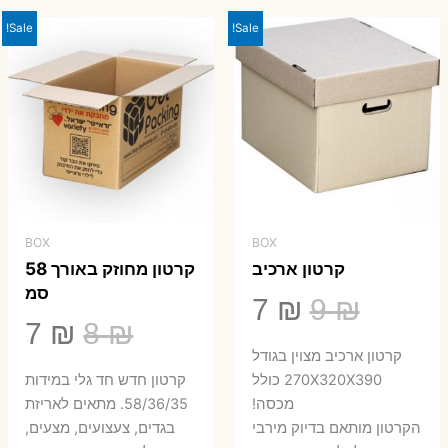
23 ₪.
29 ₪.
Sale!
Sale!
BOX
BOX
קרטון ארכיב
קרטון מחוזק באורך 58
סמ
המחיר
המחיר
7
₪
9
₪
המחיר
המ
7
₪
8
₪
המקורי
הנוכחי
קרטון ארכיב מצוין בגודל
המקורי
הנ
היה:
הוא:
270X320X390 כולל
קרטון חדש חד גלי במידות
היה:
הו
מכסה!
58/36/35. מתאים לאריזת
7 ₪.
9 ₪.
הקרטון מותאם בדיוק מירבי
בגדים, צעצועים, מצעים,