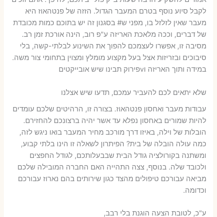
לקבל סיוע נוסף בטרם המעבר הגדול. הזזה של פנטהאוז היא
מעבר שאין לזלזל בו, מפני ש# בסגנון זה יש בתוכם כמות מכובדת
של דברים, וככה מלאכת האריזה ע"פ רוב, הינה אורכת זמן רב.
מסיבה זו, אפשרו לעצמכם להפוך את השינוע לבלתי-קשה, בלי
סיבוכים ובזריזות אצל בעל מקצוע מומלץ ומצוין בתחומי צור משה.
במידה ותוך האריזה וvפירוק תבינו שיש אובייקטים
שלא יתאים לכם להעביר עמכם, תדעו שיש אצלנו
עבודות מעבר ואחסון פנטהאוז. בצורה זו, הרהיטים שלכם עומדים
להיות שמורים באחסון נפלא עד אשר יהיה ברצונכם להחזירם.
הובלות של וילה, באיזו דרך מורכב מחיר המעבר בואו ניגש לזה,
כמה עולה הובלה של בית? הפיתרון לשאלה זו הינו בלתי קבוע,
ומשתנה בקורולציה גודל הבית שבבעלותכם, לגודל החפצים
ולכובד שלה. בנוסף, צצה התהייה האם החברה המובילה שלכם
מביאה עבורכם טיפולים מהצד כגון שירותים בהם נארוז עבורכם
וכדומה.
ע"כ, לטובת הצעה הוגנת בלי רבב,