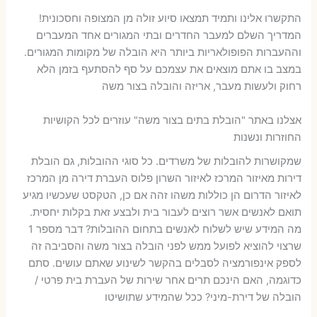
התקשרו אלינו ותמיד תמצאו סיוע זולה מן המצופה וחסכונית!
המדריך השלם למעבר החדרים ובתי המגורים אחד המעברים
וההעברות הפופולאריות ביותר היא הובלה של מקומות המגורים.
במצב בו אתם מוצאים את עצמכם על סף להסתעף בזמן הלא
רחוק ולעשות מעבר, אריזה והובלה בצור משה
אצלנו באתר "הובלת בתים בצור משה" עוזרים לכל הקושיות
החוזרות ונשנות
שמקושרות להובלות של משרדים. כל סוגי ההובלות, גם הובלת
דירות מאיזור המרכז לאיזור השרון פלוס העברת דירה מן המרכז
לאיזור הדרום הן כוללות משהו זהה אם כן, הטקסט שעכשיו מגיע
תואם לאנשים אשר רוצים לעבור בית ולבצע זאת בקלות יחסית.
מה המידע שיש לשלוח לאנשים בתחום ההובלות? דבר מספר 1
שרצוי להוציא לפועל ממש לפני הובלה בצור משה והסביבה זה
לספק אינפורמציה לסבלים בהקשר לשינוע שאתם עושים. סתם
כדוגמה, האם הינכם תרים אחר שירות של העברת בית פרטי /
הובלה של דירת-מיני? ככל שהמידע שתושיטו