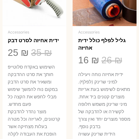
Accessories
Accessories
גליל לפלף כולל ידית
ידית אחיזה לסרט דבק
אחיזה
המחיר
המ
25
₪
35
₪
המחיר
המחיר
16
₪
26
₪
המקורי
הנ
השימוש באקדח סלוטייפ
המקורי
הנוכחי
היה:
הו
ידית אחיזה נוחה ויעילה
חותך את סרט ההדבקה
היה:
הוא:
למיני שרינק (לפלף).
ומשאיר את סרט הדבק
5 ₪.
35 ₪.
מתאים לשימוש בעת אריזת
במקום נוח להמשך שימוש
16 ₪.
26 ₪.
מוצרים קטנים ביד אחת.
מבלי לחפש את הקצה כל
​מיני שרינק משמש חלופה
פעם מחדש.
לקשירה או להדבקה של
מוצר נהדר להדבקת
מספר מוצרים יחד ואין צורך
קרטונים, לאריזה וכל מטרה
בדבק נוסף.
בעלות מצחיקה אשר
הידית שרינק עשויה
הופכת את העבודה לקלה