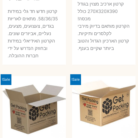
המקורי
הנוכחי
קרטון ארכיב מצוין בגודל
המקורי
הנ
היה:
הוא:
270X320X390 כולל
קרטון חדש חד גלי במידות
היה:
הו
מכסה!
58/36/35. מתאים לאריזת
7 ₪.
9 ₪.
הקרטון מותאם בדיוק מירבי
בגדים, צעצועים, מצעים,
7 ₪.
8 ₪.
לקלסרים ותיקיות.
נעליים, אביזרים שונים.
קרטון הארכיון הגדול והטוב
הקרטון האידיאלי במידות
ביותר שקיים בענף.
ובחוזק הנדרש על ידי
חברות ההובלה.
Sale!
Sale!