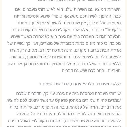
השירות המוצע עם השירות שלנו הוא לא שירותי מעברים, אם
כבר, ההיפך: לשירותכם מוגש אף טיפולי שינוע ועטיפת ואריזת
מקומות. על-ידי כך, אין שום סיבה להשקיע זמן ארוך במיוחד
ב"קיפול" דירתכם, אלא אתם מקבלים עזרה חיצונית קצת בטרם
המעבר הגדול. העברת בית עם גינה היא לא אחרת מאשר שינוע
מכובד, כי כזה מונים כמות מכובדת של מוצרים, וע"י כך עשייה של
אריזת הבית ברוב המקרים, הינה אורכת זמן רב. מסיבה זו, אשרו
לעצמכם לגרום לשינוי העבודה והשירות לבלתי-מסובך, בזריזות
וללא סיבוכים אצל חברה מומלצת ומצוין בתחומי רמת גן. אם בעת
האריזה יובהר לכם שיש גם דברים
שלא יתאים לכם להזיז עמכם, זכרו שברשימתנו
שירותי העברה ואחסנת בית עם גינה. ע"י כך, הדברים שלכם
עומדים להיות שמורים במחסן פרפקט עד אשר יתאים לכם להוציא
את הדברים. הזזה של פנטהאוז, באיזה אופן מורכב עלות הובלות
הרהיטים בואו ניגש לעניין, כמה עולה העברת דירה? המענה
לשאלה כזו הוא למעשה משתנה, ומשתנה בקורולציה גודל הדירה