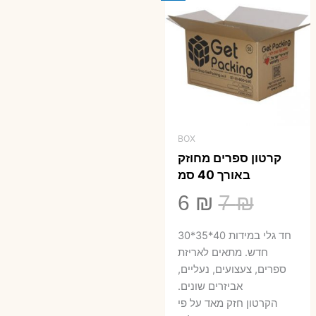
BOX
קרטון ספרים מחוזק
באורך 40 סמ
המחיר
המחיר
6
₪
7
₪
המקורי
הנוכחי
חד גלי במידות 40*35*30
היה:
הוא:
חדש. מתאים לאריזת
ספרים, צעצועים, נעליים,
6 ₪.
7 ₪.
אביזרים שונים.
הקרטון חזק מאד על פי