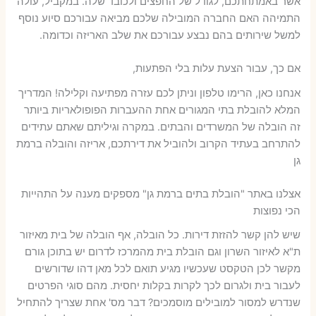
אשר באמתחתכם, לגודל של החפצים ולכובד שלה. במקביל, עולה
התמיהה האם החברה המובילה שלכם מביאה עבורכם סיוע נוסף
למשל שירותים בהם נבצע עבורכם את שלב האריזה וכדומה.
אם כך, עבור הצעת עלות בלי הפתעות,
אנחנו כאן, הרימו טלפון וניתן לכם עזרה מפתיעה וקלילה! המדריך
המלא להובלת בתי המגורים אחת ההעברות הפופולאריות ביותר
זה הובלה של המשרדים והבתים. במקרה וגיליתם שאתם עתידים
להתרחב בעתיד הקרוב ולהוביל את דירתכם, אריזה והובלה ברמת
גן
אצלנו באתר "הובלת בתים ברמת גן" מספקים מענה על התהייות
הכי נפוצות
שיש להן קשר להזזת דירות. כל הובלה, אף הובלה של בית מאיזור
ת"א לאיזור השרון וגם הובלת בית מהמרכז לדרום יש בתוכן גורם
מקשר לכן הטקסט שעכשיו מגיע תואם לכל מאן דהו שדורשים
לעבור בית ולגרום לכך לקרות בקלות יחסית. מהם סוגי הפרטים
שנדרש למסור למובילים מוסמכים? דבר מס' אחת שצריך להתחיל