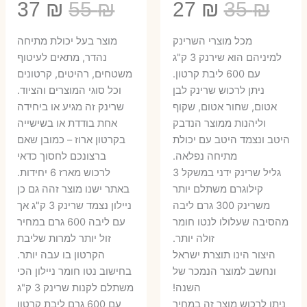
המחיר
המחיר
המחיר
המ
37
₪
55
₪
27
₪
35
₪
המקורי
הנוכחי
המקורי
הנ
מכל מוצרי השרינק
מוצר בעל יכולת מתיחה
היה:
הוא:
היה:
הו
למיניהם הוא שירנק 3 ק"ג
נהדר, מתאים לעיטוף
עם 600 ליבת קרטון.
משטחים, רהיטים, קרטונים
7 ₪.
55 ₪.
27 ₪.
35 ₪.
ניתן לרכוש שרינק לבן
וכל סוגי המוצרים והציוד.
אטום, שחור אטום, שקוף
שרינק זה מגיע או ביחידה
וליהנות ממוצר הנדבק
אחת בודדת או בשישייה
היטב ונצמד היטב עם יכולת
בקרטון ארוז – כמובן שאם
מתיחה נפלאה.
ברצונכם לחסוך כדאי
גליל שרינק ידני במשקל 3
לרכוש מארז 6 יחידות.
קילוגרם משתלם יותר
באתר ישנו מוצר זהה גם כן
משרינק 300 גרם ליבה
ניילון נצמד שרינק 3 ק"ג אך
מהסיבה שעלולו לנטו חומר
עם ליבה 600 גרם במחיר
זולה יותר.
זול יותר למרות שליבת
היצור הינו תוצרת ישראל
הקרטון בו עבה יותר.
ונחשב למוצר הנמכר של
בחישוב נטו חומר ניילון הכי
השנה!
משתלם לקנות שרינק 3 ק"ג
ניתן לרכוש מוצר זה במחיר
עם 600 גרם ליבת קרטון