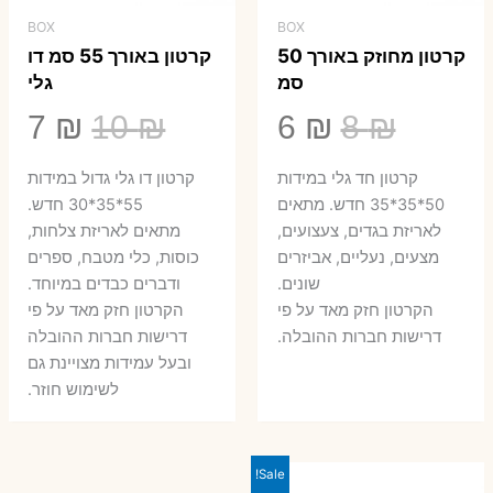
BOX
BOX
קרטון מחוזק באורך 50
קרטון באורך 55 סמ דו
סמ
גלי
המחיר
המחיר
המחיר
המ
7
₪
10
₪
6
₪
8
₪
המקורי
הנוכחי
המקורי
הנ
קרטון חד גלי במידות
קרטון דו גלי גדול במידות
היה:
הוא:
היה:
הו
50*35*35 חדש. מתאים
55*35*30 חדש.
לאריזת בגדים, צעצועים,
מתאים לאריזת צלחות,
7 ₪.
10 ₪.
6 ₪.
8 ₪.
מצעים, נעליים, אביזרים
כוסות, כלי מטבח, ספרים
שונים.
ודברים כבדים במיוחד.
הקרטון חזק מאד על פי
הקרטון חזק מאד על פי
דרישות חברות ההובלה.
דרישות חברות ההובלה
ובעל עמידות מצויינת גם
לשימוש חוזר.
Sale!