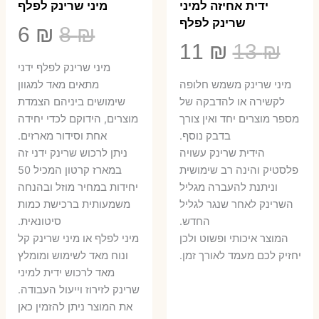
ידית אחיזה למיני
מיני שרינק לפלף
שרינק לפלף
המחיר
המ
6
₪
8
₪
המחיר
המחיר
11
₪
13
₪
המקורי
הנ
מיני שרינק לפלף ידני
המקורי
הנוכחי
היה:
הו
​מיני שרינק משמש חלופה
מתאים מאד למגוון
היה:
הוא:
לקשירה או להדבקה של
שימושים ביניהם הצמדת
6 ₪.
8 ₪.
מספר מוצרים יחד ואין צורך
מוצרים, הידוקם לכדי יחידה
11 ₪.
13 ₪.
בדבק נוסף.
אחת וסידור מארזים.
הידית שרינק עשויה
ניתן לרכוש שרינק ידני זה
פלסטיק והינה רב שימושית
במארז קרטון המכיל 50
וניתנת להעברה מגליל
יחידות במחיר מוזל ובהנחה
השרינק לאחר שנגר לגליל
משמעותית ברכישת כמות
החדש.
סיטונאית.
המוצר איכותי ופשוט ולכן
מיני לפלף או מיני שרינק קל
יחזיק לכם מעמד לאורך זמן.
ונוח מאד לשימוש ומומלץ
מאד לרכוש ידית למיני
שרינק לזירוז וייעול העבודה.
את המוצר ניתן להזמין כאן