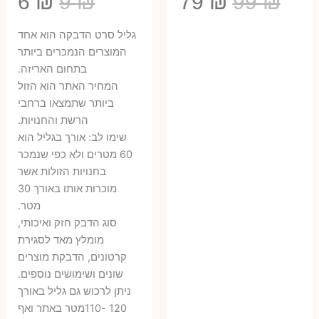
המחיר
המחיר
המחיר
המ
6
₪
9
₪
79
₪
99
₪
המקורי
הנוכחי
המקורי
הנ
גליל סרט הדבקה הוא אחד
היה:
הוא:
היה:
הו
המוצרים הנמכרים ביותר
בתחום האריזה.
6 ₪.
9 ₪.
79 ₪.
99 ₪.
המחיר האתר הוא הזול
ביותר שתמצאו ברחבי
הרשת והחנויות.
שימו לב: אורך בגליל הוא
60 מטרים ולא כפי שנמכר
בחנויות הזולות אשר
מוכרות אותו באורך 30
מטר.
סוג הדבק חזק ואיכותי,
מומלץ מאד לסגירת
קרטונים, הדבקת מוצרים
שונים ושימושים נוספים.
ניתן לרכוש גם גליל באורך
120 -110מטר באתר ואף