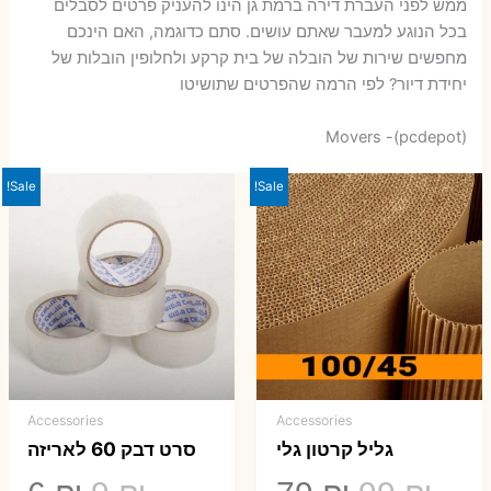
ממש לפני העברת דירה ברמת גן הינו להעניק פרטים לסבלים
בכל הנוגע למעבר שאתם עושים. סתם כדוגמה, האם הינכם
מחפשים שירות של הובלה של בית קרקע ולחלופין הובלות של
יחידת דיור? לפי הרמה שהפרטים שתושיטו
Movers -(pcdepot)
Sale!
Sale!
Accessories
Accessories
גליל קרטון גלי
סרט דבק 60 לאריזה