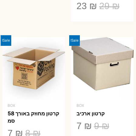
המחיר
המחיר
23
₪
29
₪
המקורי
הנוכחי
היה:
הוא:
23 ₪.
29 ₪.
Sale!
Sale!
BOX
BOX
קרטון ארכיב
קרטון מחוזק באורך 58
סמ
המחיר
המחיר
7
₪
9
₪
המחיר
המ
7
₪
8
₪