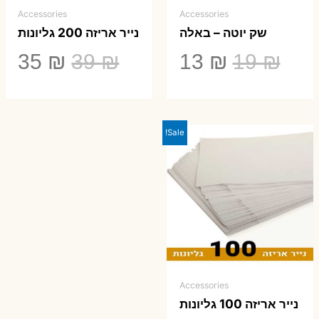
Accessories
Accessories
שק יוטה – באלה
נייר אריזה 200 גליונות
המחיר
המחיר
המחיר
המ
35
₪
39
₪
13
₪
19
₪
המקורי
הנוכחי
המקורי
הנ
היה:
הוא:
היה:
הו
Sale!
5 ₪.
39 ₪.
13 ₪.
19 ₪.
Accessories
נייר אריזה 100 גליונות