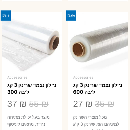
Sale!
Sale!
Accessories
Accessories
ניילון נצמד שרינק 3 קג
ניילון נצמד שרינק 3 קג
ליבה 600
ליבה 300
המחיר
המחיר
המחיר
המ
37
₪
55
₪
27
₪
35
₪
המקורי
הנוכחי
המקורי
הנ
מכל מוצרי השרינק
מוצר בעל יכולת מתיחה
היה:
הוא:
היה:
הו
למיניהם הוא שירנק 3 ק"ג
נהדר, מתאים לעיטוף