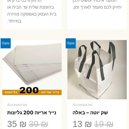
המוצר איכותי ופשוט ולכן
חרמון 4 בני ברק או
יחזיק לכם מעמד לאורך זמן.
בהזמנת שליח עד הבית או
בית העסק באספקה מהירה
במיוחד.
Sale!
Sale!
Accessories
Accessories
שק יוטה – באלה
נייר אריזה 200 גליונות
המחיר
המחיר
המחיר
המ
35
₪
39
₪
13
₪
19
₪