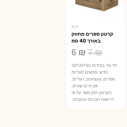
BOX
קרטון ספרים מחוזק
באורך 40 סמ
המחיר
המחיר
6
₪
7
₪
המקורי
הנוכחי
חד גלי במידות 40*35*30
היה:
הוא:
חדש. מתאים לאריזת
ספרים, צעצועים, נעליים,
6 ₪.
7 ₪.
אביזרים שונים.
הקרטון חזק מאד על פי
דרישות חברות ההובלה.