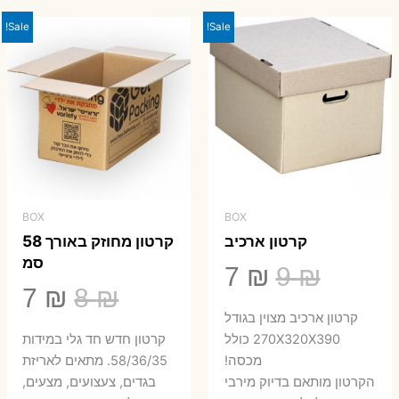
23 ₪.
29 ₪.
Sale!
Sale!
BOX
BOX
קרטון ארכיב
קרטון מחוזק באורך 58
סמ
המחיר
המחיר
7
₪
9
₪
המחיר
המ
7
₪
8
₪
המקורי
הנוכחי
קרטון ארכיב מצוין בגודל
המקורי
הנ
היה:
הוא:
270X320X390 כולל
קרטון חדש חד גלי במידות
היה:
הו
מכסה!
58/36/35. מתאים לאריזת
7 ₪.
9 ₪.
הקרטון מותאם בדיוק מירבי
בגדים, צעצועים, מצעים,