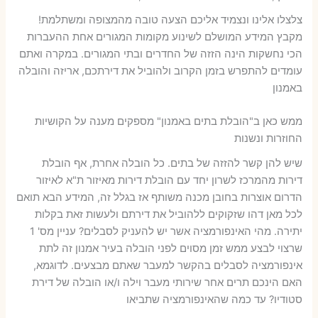
צלצלו אלינו ונצמיד אליכם הצעה טובה מהמצופה ומשתלמת!
מקבץ המידע המושלם לשינוע מקומות המגורים אחת ההעברות
הכי נחשקות הינה הזזה של החדרים ובתי המגורים. במקרה ואתם
עומדים להתפרש בזמן הקרוב ולהוביל את דירתכם, אריזה והובלה
באמנון
ממש כאן ב"הובלת בתים באמנון" מספקים מענה על הקושיות
החוזרות ונשנות
שיש להן קשר להזזה של בתים. כל הובלה אחרת, אף הובלת
דירות מהמרכז לשרון יחד עם הובלת דירות מאיזור ת"א לאיזור
הדרום אוצרות בחובן מכנה משותף אז בגלל זה, המידע הבא תואם
לכל מאן דהו שזקוקים ללהוביל את דירתם ולעשות זאת בקלות
יתירה. מהי האינפורמציה אשר יש להעניק לסבלים? עניין מס' 1
שרצוי לבצע ממש זמן מסוים לפני הובלה בעיר אמנון זה לתת
אינפורמציה לסבלים בהקשר למעבר שאתם מבצעים. לדוגמא,
האם הינכם תרים אחר שירותי מעבר וילה ו/או הובלה של דירת
סטודיו? עד כמה שהאינפורמציה שתביאו