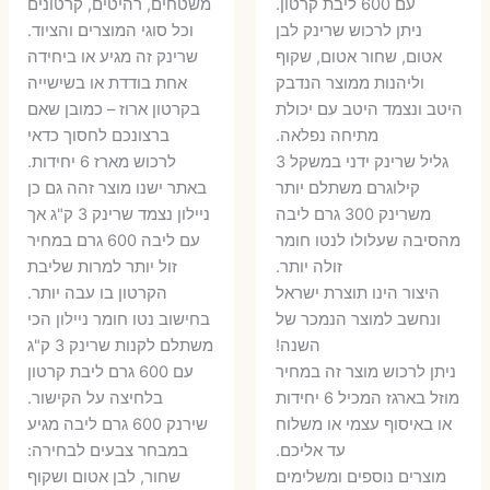
עם 600 ליבת קרטון.
משטחים, רהיטים, קרטונים
7 ₪.
55 ₪.
27 ₪.
35 ₪.
ניתן לרכוש שרינק לבן
וכל סוגי המוצרים והציוד.
אטום, שחור אטום, שקוף
שרינק זה מגיע או ביחידה
וליהנות ממוצר הנדבק
אחת בודדת או בשישייה
היטב ונצמד היטב עם יכולת
בקרטון ארוז – כמובן שאם
מתיחה נפלאה.
ברצונכם לחסוך כדאי
גליל שרינק ידני במשקל 3
לרכוש מארז 6 יחידות.
קילוגרם משתלם יותר
באתר ישנו מוצר זהה גם כן
משרינק 300 גרם ליבה
ניילון נצמד שרינק 3 ק"ג אך
מהסיבה שעלולו לנטו חומר
עם ליבה 600 גרם במחיר
זולה יותר.
זול יותר למרות שליבת
היצור הינו תוצרת ישראל
הקרטון בו עבה יותר.
ונחשב למוצר הנמכר של
בחישוב נטו חומר ניילון הכי
השנה!
משתלם לקנות שרינק 3 ק"ג
ניתן לרכוש מוצר זה במחיר
עם 600 גרם ליבת קרטון
מוזל בארגז המכיל 6 יחידות
בלחיצה על הקישור.
או באיסוף עצמי או משלוח
שירנק 600 גרם ליבה מגיע
עד אליכם.
במבחר צבעים לבחירה:
מוצרים נוספים ומשלימים
שחור, לבן אטום ושקוף