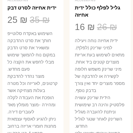
גליל לפלף כולל ידית
ידית אחיזה לסרט דבק
אחיזה
המחיר
המ
25
₪
35
₪
המחיר
המחיר
16
₪
26
₪
המקורי
הנ
השימוש באקדח סלוטייפ
המקורי
הנוכחי
היה:
הו
ידית אחיזה נוחה ויעילה
חותך את סרט ההדבקה
היה:
הוא:
למיני שרינק (לפלף).
ומשאיר את סרט הדבק
5 ₪.
35 ₪.
מתאים לשימוש בעת אריזת
במקום נוח להמשך שימוש
16 ₪.
26 ₪.
מוצרים קטנים ביד אחת.
מבלי לחפש את הקצה כל
​מיני שרינק משמש חלופה
פעם מחדש.
לקשירה או להדבקה של
מוצר נהדר להדבקת
מספר מוצרים יחד ואין צורך
קרטונים, לאריזה וכל מטרה
בדבק נוסף.
בעלות מצחיקה אשר
הידית שרינק עשויה
הופכת את העבודה לקלה
פלסטיק והינה רב שימושית
ומהירה -מוצר מומלץ מאד
וניתנת להעברה מגליל
לעוברים דירה.
השרינק לאחר שנגר לגליל
ניתן להגיע לאסוף עצמאית
החדש.
מחנות חומרי אריזה ברחוב