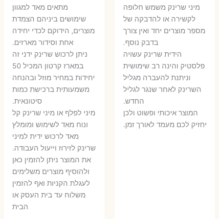
המקורי
הנוכחי
היה:
הו
​מיני שרינק משמש חלופה
מתאים מאד למגוון
היה:
הוא:
לקשירה או להדבקה של
שימושים ביניהם הצמדת
6 ₪.
8 ₪.
מספר מוצרים יחד ואין צורך
מוצרים, הידוקם לכדי יחידה
11 ₪.
13 ₪.
בדבק נוסף.
אחת וסידור מארזים.
הידית שרינק עשויה
ניתן לרכוש שרינק ידני זה
פלסטיק והינה רב שימושית
במארז קרטון המכיל 50
וניתנת להעברה מגליל
יחידות במחיר מוזל ובהנחה
השרינק לאחר שנגר לגליל
משמעותית ברכישת כמות
החדש.
סיטונאית.
המוצר איכותי ופשוט ולכן
מיני לפלף או מיני שרינק קל
יחזיק לכם מעמד לאורך זמן.
ונוח מאד לשימוש ומומלץ
מאד לרכוש ידית למיני
שרינק לזירוז וייעול העבודה.
את המוצר ניתן להזמין כאן
ולהוסיף מוצרים משלימים
לעגלת הקניות ואף להזמין
משלוח עד בית העסק או
הבית