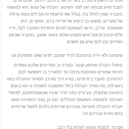
אמורים להשקיע זמן רב באריזה של ביתכם, להיפך: אתם זוכים
לקבל סיוע מבחוץ רגע לפני השינוע. הובלה של קוטג' היא למעשה
העברה שאין לזלזל בה, בגלל ש# כדוגמת זה מכילים כמות גדולה
של מוצרים, ופשוט כך ביצוע של אריזה ברוב המקרים, היא
ממושכת. על כן, הרשו לעצמכם לגרום להפיכת המעבר לקל, זריז
וללא סיבוכים אצל איש מקצוע עולמי באזור אמנון. במקרה שבזמן
הפירוק יובן לכם שיש גם חפצים
שכמעט ולא יהיה ברצונכם לנייד עמכם, תדעו שאנו מספקים גם
טיפולי הובלה ואחסון קוטג'. בצורה זו, הפריטים שלכם עומדים
להיות שמורים באחסנת ברמה עד התאריך בו יתאפשר לכם
להחזירם. מעבר בית פרטי, באיזו דרך מורכב תמחור ההובלה בואו
ניגש לזה, מה מחיר הובלות בית? התשובה לשאלה זו הוא בעצם
בתנועה מתמדת, ונע ע"פ כמה חדרי שינה שבאמתחתכם, למימדי
האיבזור ולמאסה והמשקל הכוללים. כמו כן, צצה התמיהה האם
חברת ההובלה מעניקה עבורכם שירותים נלווים למשל שירותים
בהם נארוז עבורכם וכו'.
אם כך, לטובת הצעה לעלות בלי רבב,