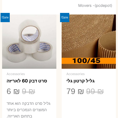
Movers -(pcdepot)
Sale!
Sale!
Accessories
Accessories
גליל קרטון גלי
סרט דבק 60 לאריזה
המחיר
המחיר
המחיר
המ
6
₪
9
₪
79
₪
99
₪
המקורי
הנוכחי
המקורי
הנ
גליל סרט הדבקה הוא אחד
היה:
הוא:
היה:
הו
המוצרים הנמכרים ביותר
בתחום האריזה.