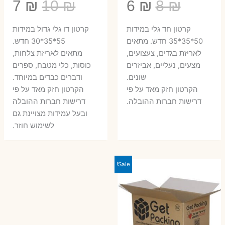
המחיר
המחיר
המחיר
המ
7
₪
10
₪
6
₪
8
₪
המקורי
הנוכחי
המקורי
הנ
קרטון חד גלי במידות
קרטון דו גלי גדול במידות
היה:
הוא:
היה:
הו
50*35*35 חדש. מתאים
55*35*30 חדש.
לאריזת בגדים, צעצועים,
מתאים לאריזת צלחות,
7 ₪.
10 ₪.
6 ₪.
8 ₪.
מצעים, נעליים, אביזרים
כוסות, כלי מטבח, ספרים
שונים.
ודברים כבדים במיוחד.
הקרטון חזק מאד על פי
הקרטון חזק מאד על פי
דרישות חברות ההובלה.
דרישות חברות ההובלה
ובעל עמידות מצויינת גם
לשימוש חוזר.
Sale!