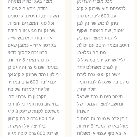
מכל מוצרי השרינק
מוצר בעל יכולת מתיחה
היה:
הוא:
היה:
הו
למיניהם הוא שירנק 3 ק"ג
נהדר, מתאים לעיטוף
עם 600 ליבת קרטון.
משטחים, רהיטים, קרטונים
7 ₪.
55 ₪.
27 ₪.
35 ₪.
ניתן לרכוש שרינק לבן
וכל סוגי המוצרים והציוד.
אטום, שחור אטום, שקוף
שרינק זה מגיע או ביחידה
וליהנות ממוצר הנדבק
אחת בודדת או בשישייה
היטב ונצמד היטב עם יכולת
בקרטון ארוז – כמובן שאם
מתיחה נפלאה.
ברצונכם לחסוך כדאי
גליל שרינק ידני במשקל 3
לרכוש מארז 6 יחידות.
קילוגרם משתלם יותר
באתר ישנו מוצר זהה גם כן
משרינק 300 גרם ליבה
ניילון נצמד שרינק 3 ק"ג אך
מהסיבה שעלולו לנטו חומר
עם ליבה 600 גרם במחיר
זולה יותר.
זול יותר למרות שליבת
היצור הינו תוצרת ישראל
הקרטון בו עבה יותר.
ונחשב למוצר הנמכר של
בחישוב נטו חומר ניילון הכי
השנה!
משתלם לקנות שרינק 3 ק"ג
ניתן לרכוש מוצר זה במחיר
עם 600 גרם ליבת קרטון
מוזל בארגז המכיל 6 יחידות
בלחיצה על הקישור.
או באיסוף עצמי או משלוח
שירנק 600 גרם ליבה מגיע