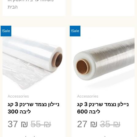
הבית
Sale!
Sale!
Accessories
Accessories
ניילון נצמד שרינק 3 קג
ניילון נצמד שרינק 3 קג
ליבה 600
ליבה 300
המחיר
המחיר
המחיר
המ
37
₪
55
₪
27
₪
35
₪
המקורי
הנוכחי
המקורי
הנ