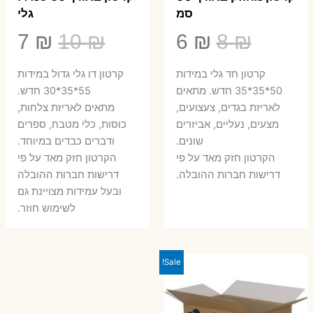
סמ
גלי
המחיר
המחיר
המחיר
המ
7
₪
10
₪
6
₪
8
₪
המקורי
הנוכחי
המקורי
הנ
קרטון חד גלי במידות
קרטון דו גלי גדול במידות
היה:
הוא:
היה:
הו
50*35*35 חדש. מתאים
55*35*30 חדש.
לאריזת בגדים, צעצועים,
מתאים לאריזת צלחות,
7 ₪.
10 ₪.
6 ₪.
8 ₪.
מצעים, נעליים, אביזרים
כוסות, כלי מטבח, ספרים
שונים.
ודברים כבדים במיוחד.
הקרטון חזק מאד על פי
הקרטון חזק מאד על פי
דרישות חברות ההובלה.
דרישות חברות ההובלה
ובעל עמידות מצויינת גם
לשימוש חוזר.
Sale!