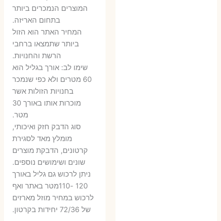
היה:
הוא:
היה:
הו
המוצרים הנמכרים ביותר
בתחום האריזה.
6 ₪.
9 ₪.
79 ₪.
99 ₪.
המחיר האתר הוא הזול
ביותר שתמצאו ברחבי
הרשת והחנויות.
שימו לב: אורך בגליל הוא
60 מטרים ולא כפי שנמכר
בחנויות הזולות אשר
מוכרות אותו באורך 30
מטר.
סוג הדבק חזק ואיכותי,
מומלץ מאד לסגירת
קרטונים, הדבקת מוצרים
שונים ושימושים נוספים.
ניתן לרכוש גם גליל באורך
120 -110מטר באתר ואף
לרכוש במחיר מוזל מארזים
של 72/36 יחידות בקרטון.