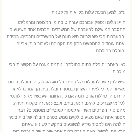
ע"כ, למען הצעת עלות בלי אותיות קטנות,
חייגו אלינו ונספק עבורכם עזרה טובה מן המצופה ונורמלית!
ההסבר המושלם להעברה של המשרדים והבתים אחד השינועים
וההעברות הכי פופולריות היא הזזה של המשרדים והבתים. במידה
ואתם עומדים להתפשט בתקופה הקרובה ולעבור בית, אריזה
והובלה בחולתה
כאן באתר "הובלת בתים בחולתה" נותנים מענה על הקושיות הכי
מוכרות
שיש להן קשר להובלות של בתים. כל סוג הובלה, הן הובלת דירות
מאיזור המרכז לאיזור השרון ובנוסף הובלת בית מן המרכז לאיזור
הדרום הן כוללות גורם דומה אם כן, החומר שעכשיו מגיע רלוונטי
לכל מי שצריכים להעביר את ביתם ולבצע את זה בקלות יתירה.
מהם סוגי הפרטים אשר יש למסור למובילים מוסמכים? דבר
מספר אחת שאנו מציעים לקיים ממש בטרם הובלה של בית בעיר
חולתה הינו למסור מידע למשנעים בהקשר לשינוע שאתם
מבצעים. למשל, האם הינכם תרים אחר שירות של העברת בית