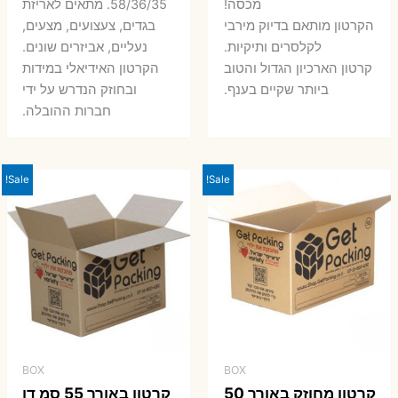
היה:
הו
מכסה!
58/36/35. מתאים לאריזת
7 ₪.
9 ₪.
הקרטון מותאם בדיוק מירבי
בגדים, צעצועים, מצעים,
7 ₪.
8 ₪.
לקלסרים ותיקיות.
נעליים, אביזרים שונים.
קרטון הארכיון הגדול והטוב
הקרטון האידיאלי במידות
ביותר שקיים בענף.
ובחוזק הנדרש על ידי
חברות ההובלה.
Sale!
Sale!
BOX
BOX
קרטון מחוזק באורך 50
קרטון באורך 55 סמ דו