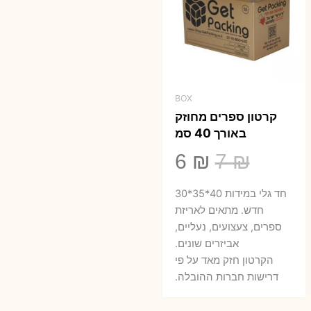
BOX
קרטון ספרים מחוזק
באורך 40 סמ
המחיר
המחיר
6
₪
7
₪
המקורי
הנוכחי
חד גלי במידות 40*35*30
היה:
הוא:
חדש. מתאים לאריזת
ספרים, צעצועים, נעליים,
6 ₪.
7 ₪.
אביזרים שונים.
הקרטון חזק מאד על פי
דרישות חברות ההובלה.