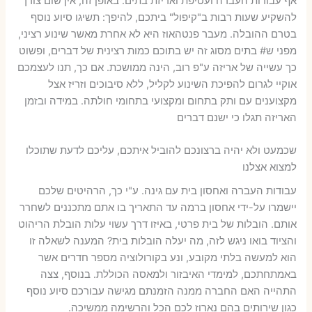
אף עבודות העברה ועטיפת ואריזת בתים. באופן זה, אין שום צורך
להשקיע שעות רבות ב"קיפול" ביתכם, להיפך: תשיגו סיוע נוסף
בטרם ההובלה. מעבר פנטהאוז היא לא אחרת מאשר שינוע רציני,
מפני ש# בתים מסוג זה יש בתוכם כמות רצינית של דברים, ופשוט
כך עשייה של אריזה ע"פ רוב, הינה ממושכת. אם כך, תנו לעצמכם
אוקיי לגרום להפיכת השינוע לקליל, ללא סיבוכים וזריז אצל
מקצוענים עם ותק בתחום ומקצועי בתחומי חולתה. במידה ובזמן
האריזה תגלו כי ישנם דברים
שכמעט ולא יהיה ברצונכם להוביל איתכם, עליכם לדעת שתוכלו
למצוא אצלנו
עבודות העברה ואחסון בית עם גינה. ע"י כך, הרהיטים שלכם
יישמרו על-ידי אחסון ברמה עד התאריך בו אתם מתכננים לשחרר
אותם. הובלות של בית פרטי, באיזו דרך עשוי עלות הובלת הריהוט
והציוד בואו ניגש לזה, מה יעלה הובלות בית? המענה לשאלה זו
הוא למעשה בלתי מקובע, ונע בקורולוציה מספר חדרים אשר
באמתחתכם, למימדי האיבזור ולמאסה הכוללת. בנוסף, צצה
התהייה האם החברה ממנה הזמנתם מגישה עבורכם סיוע נוסף
כגון שירותים בהם נארוז לכם הכל והרשימה ממשיכה.