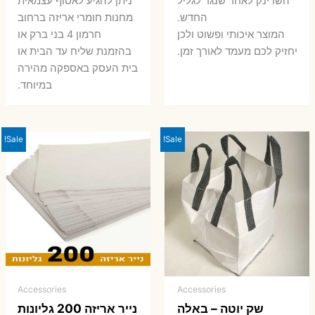
השרינק לאחר שנגר לגליל
ניתן להגיע לאסוף עצמאית
החדש.
מחנות חומרי אריזה ברחוב
המוצר איכותי ופשוט ולכן
חרמון 4 בני ברק או
יחזיק לכם מעמד לאורך זמן.
בהזמנת שליח עד הבית או
בית העסק באספקה מהירה
במיוחד.
Sale!
Sale!
Accessories
Accessories
שק יוטה – באלה
נייר אריזה 200 גליונות