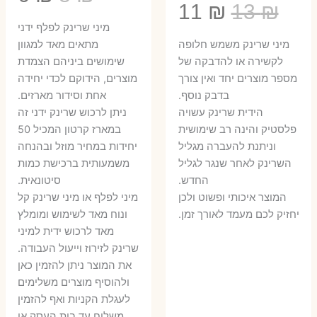
המחיר
המחיר
11
₪
13
₪
המקורי
הנ
מיני שרינק לפלף ידני
המקורי
הנוכחי
היה:
הו
​מיני שרינק משמש חלופה
מתאים מאד למגוון
היה:
הוא:
לקשירה או להדבקה של
שימושים ביניהם הצמדת
6 ₪.
8 ₪.
מספר מוצרים יחד ואין צורך
מוצרים, הידוקם לכדי יחידה
11 ₪.
13 ₪.
בדבק נוסף.
אחת וסידור מארזים.
הידית שרינק עשויה
ניתן לרכוש שרינק ידני זה
פלסטיק והינה רב שימושית
במארז קרטון המכיל 50
וניתנת להעברה מגליל
יחידות במחיר מוזל ובהנחה
השרינק לאחר שנגר לגליל
משמעותית ברכישת כמות
החדש.
סיטונאית.
המוצר איכותי ופשוט ולכן
מיני לפלף או מיני שרינק קל
יחזיק לכם מעמד לאורך זמן.
ונוח מאד לשימוש ומומלץ
מאד לרכוש ידית למיני
שרינק לזירוז וייעול העבודה.
את המוצר ניתן להזמין כאן
ולהוסיף מוצרים משלימים
לעגלת הקניות ואף להזמין
משלוח עד בית העסק או