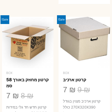
המקורי
הנוכחי
היה:
הוא:
23 ₪.
29 ₪.
Sale!
Sale!
BOX
BOX
קרטון ארכיב
קרטון מחוזק באורך 58
סמ
המחיר
המחיר
7
₪
9
₪
המחיר
המ
7
₪
8
₪
המקורי
הנוכחי
קרטון ארכיב מצוין בגודל
המקורי
הנ
היה:
הוא:
270X320X390 כולל
קרטון חדש חד גלי במידות