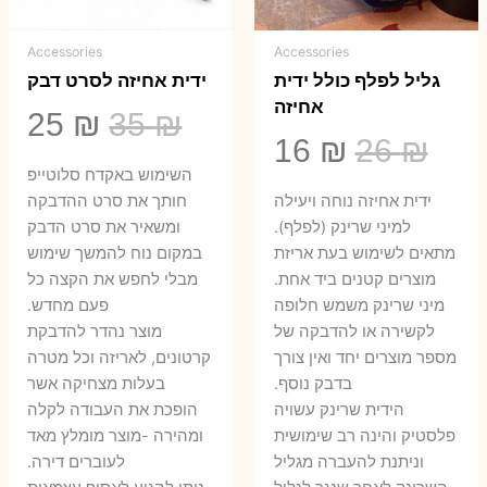
Accessories
Accessories
גליל לפלף כולל ידית
ידית אחיזה לסרט דבק
אחיזה
המחיר
המ
25
₪
35
₪
המחיר
המחיר
16
₪
26
₪
המקורי
הנ
השימוש באקדח סלוטייפ
המקורי
הנוכחי
היה:
הו
ידית אחיזה נוחה ויעילה
חותך את סרט ההדבקה
היה:
הוא:
למיני שרינק (לפלף).
ומשאיר את סרט הדבק
5 ₪.
35 ₪.
מתאים לשימוש בעת אריזת
במקום נוח להמשך שימוש
16 ₪.
26 ₪.
מוצרים קטנים ביד אחת.
מבלי לחפש את הקצה כל
​מיני שרינק משמש חלופה
פעם מחדש.
לקשירה או להדבקה של
מוצר נהדר להדבקת
מספר מוצרים יחד ואין צורך
קרטונים, לאריזה וכל מטרה
בדבק נוסף.
בעלות מצחיקה אשר
הידית שרינק עשויה
הופכת את העבודה לקלה
פלסטיק והינה רב שימושית
ומהירה -מוצר מומלץ מאד
וניתנת להעברה מגליל
לעוברים דירה.