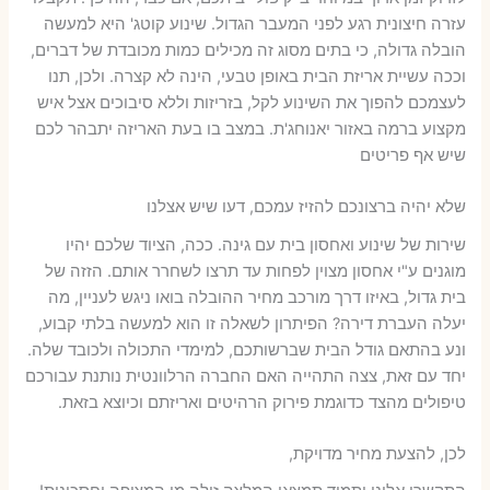
עזרה חיצונית רגע לפני המעבר הגדול. שינוע קוטג' היא למעשה
הובלה גדולה, כי בתים מסוג זה מכילים כמות מכובדת של דברים,
וככה עשיית אריזת הבית באופן טבעי, הינה לא קצרה. ולכן, תנו
לעצמכם להפוך את השינוע לקל, בזריזות וללא סיבוכים אצל איש
מקצוע ברמה באזור יאנוחג'ת. במצב בו בעת האריזה יתבהר לכם
שיש אף פריטים
שלא יהיה ברצונכם להזיז עמכם, דעו שיש אצלנו
שירות של שינוע ואחסון בית עם גינה. ככה, הציוד שלכם יהיו
מוגנים ע"י אחסון מצוין לפחות עד תרצו לשחרר אותם. הזזה של
בית גדול, באיזו דרך מורכב מחיר ההובלה בואו ניגש לעניין, מה
יעלה העברת דירה? הפיתרון לשאלה זו הוא למעשה בלתי קבוע,
ונע בהתאם גודל הבית שברשותכם, למימדי התכולה ולכובד שלה.
יחד עם זאת, צצה התהייה האם החברה הרלוונטית נותנת עבורכם
טיפולים מהצד כדוגמת פירוק הרהיטים ואריזתם וכיוצא בזאת.
לכן, להצעת מחיר מדויקת,