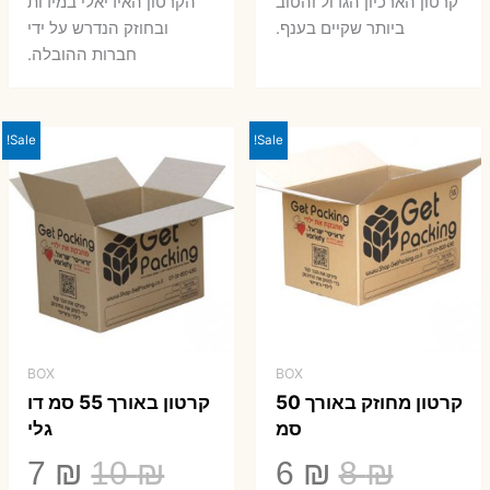
קרטון הארכיון הגדול והטוב
הקרטון האידיאלי במידות
ביותר שקיים בענף.
ובחוזק הנדרש על ידי
חברות ההובלה.
Sale!
Sale!
BOX
BOX
קרטון מחוזק באורך 50
קרטון באורך 55 סמ דו
סמ
גלי
המחיר
המחיר
המחיר
המ
7
₪
10
₪
6
₪
8
₪