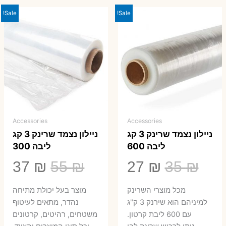
Sale!
Sale!
Accessories
Accessories
ניילון נצמד שרינק 3 קג
ניילון נצמד שרינק 3 קג
ליבה 600
ליבה 300
המחיר
המחיר
המחיר
המ
37
₪
55
₪
27
₪
35
₪
המקורי
הנוכחי
המקורי
הנ
מכל מוצרי השרינק
מוצר בעל יכולת מתיחה
היה:
הוא:
היה:
הו
למיניהם הוא שירנק 3 ק"ג
נהדר, מתאים לעיטוף
עם 600 ליבת קרטון.
משטחים, רהיטים, קרטונים
7 ₪.
55 ₪.
27 ₪.
35 ₪.