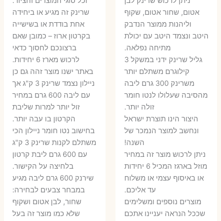
ניתן לרכוש שרינק לבן
וכל סוגי המוצרים והציוד.
אטום, שחור אטום, שקוף
שרינק זה מגיע או ביחידה
וליהנות ממוצר הנדבק
אחת בודדת או בשישייה
היטב ונצמד היטב עם יכולת
בקרטון ארוז – כמובן שאם
מתיחה נפלאה.
ברצונכם לחסוך כדאי
גליל שרינק ידני במשקל 3
לרכוש מארז 6 יחידות.
קילוגרם משתלם יותר
באתר ישנו מוצר זהה גם כן
משרינק 300 גרם ליבה
ניילון נצמד שרינק 3 ק"ג אך
מהסיבה שעלולו לנטו חומר
עם ליבה 600 גרם במחיר
זולה יותר.
זול יותר למרות שליבת
היצור הינו תוצרת ישראל
הקרטון בו עבה יותר.
ונחשב למוצר הנמכר של
בחישוב נטו חומר ניילון הכי
השנה!
משתלם לקנות שרינק 3 ק"ג
ניתן לרכוש מוצר זה במחיר
עם 600 גרם ליבת קרטון
מוזל בארגז המכיל 6 יחידות
בלחיצה על הקישור.
או באיסוף עצמי או משלוח
שירנק 600 גרם ליבה מגיע
עד אליכם.
במבחר צבעים לבחירה:
מוצרים נוספים ומשלימים
שחור, לבן אטום ושקוף
שככל הנראה יעניינו אתכם
שלא כמו מוצר זה בעל