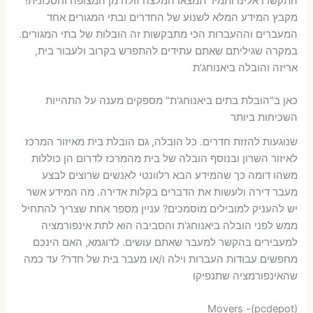
התקשרו אלינו ותמיד תמצאו המלצה זולה מן המצופה וחסכונית!
מקבץ המידע המלא לשנוע של החדרים ובתי המגורים אחד
המעברים וההעברות הכי מתבקשות זה הובלות של בתי המגורים.
במקרה שגיליתם שאתם עתידים להתפרש בקרוב ולעבור בית,
אריזה והובלה ביאנוחג'ת
כאן ב"הובלת בתים ביאנוחג'ת" מספקים מענה על התהייות
השכיחות ביותר
שנוגעות להזזת חדרים. כל הובלה, גם הובלת בית מאיזור המרכז
לאיזור השרון ובנוסף הובלה של בית מהמרכז לדרום הן כוללות
משהו דומה כך שהמידע הבא רלוונטי לאנשים שרוצים לבצע
מעבר דירה ולעשות את הדברים בקלות אדירה. מה המידע אשר
יש להעניק למובילים מוסמכים? עניין מספר אחת שצריך להתחיל
ממש לפני הובלה ביאנוחג'ת והסביבה הוא לתת אינפורמציה
למעבירים בהקשר למעבר שאתם עושים. לדוגמא, האם הינכם
מחפשים עבודות העברות וילה ו/או מעבר בית של חדר? עד כמה
שהאינפורמציה שתנפיקו
Movers -(pcdepot)