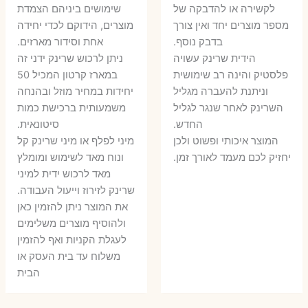
היה:
הוא:
לקשירה או להדבקה של
שימושים ביניהם הצמדת
6 ₪.
8 ₪.
מספר מוצרים יחד ואין צורך
מוצרים, הידוקם לכדי יחידה
11 ₪.
13 ₪.
בדבק נוסף.
אחת וסידור מארזים.
הידית שרינק עשויה
ניתן לרכוש שרינק ידני זה
פלסטיק והינה רב שימושית
במארז קרטון המכיל 50
וניתנת להעברה מגליל
יחידות במחיר מוזל ובהנחה
השרינק לאחר שנגר לגליל
משמעותית ברכישת כמות
החדש.
סיטונאית.
המוצר איכותי ופשוט ולכן
מיני לפלף או מיני שרינק קל
יחזיק לכם מעמד לאורך זמן.
ונוח מאד לשימוש ומומלץ
מאד לרכוש ידית למיני
שרינק לזירוז וייעול העבודה.
את המוצר ניתן להזמין כאן
ולהוסיף מוצרים משלימים
לעגלת הקניות ואף להזמין
משלוח עד בית העסק או
הבית