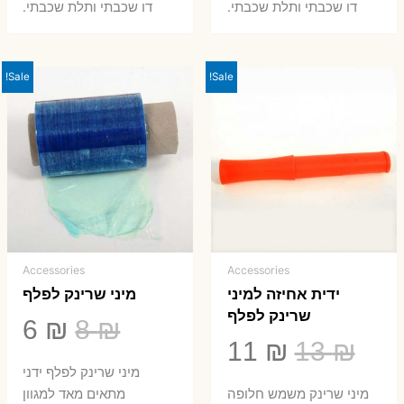
8 ₪.
33 ₪.
50 ₪.
66 ₪.
דו שכבתי ותלת שכבתי.
דו שכבתי ותלת שכבתי.
Sale!
Sale!
Accessories
Accessories
ידית אחיזה למיני
מיני שרינק לפלף
שרינק לפלף
המחיר
המ
6
₪
8
₪
המחיר
המחיר
11
₪
13
₪
המקורי
הנ
מיני שרינק לפלף ידני
המקורי
הנוכחי
היה:
הו
​מיני שרינק משמש חלופה
מתאים מאד למגוון