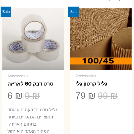
Sale!
Sale!
Accessories
Accessories
גליל קרטון גלי
סרט דבק 60 לאריזה
המחיר
המחיר
המחיר
המ
6
₪
9
₪
79
₪
99
₪
המקורי
הנוכחי
המקורי
הנ
גליל סרט הדבקה הוא אחד
היה:
הוא:
היה:
הו
המוצרים הנמכרים ביותר
בתחום האריזה.
6 ₪.
9 ₪.
79 ₪.
99 ₪.
המחיר האתר הוא הזול