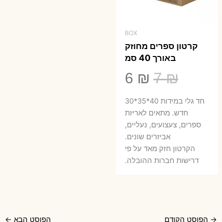
BOX
קרטון ספרים מחוזק
באורך 40 סמ
המחיר
המחיר
6
₪
7
₪
המקורי
הנוכחי
חד גלי במידות 40*35*30
היה:
הוא:
חדש. מתאים לאריזת
ספרים, צעצועים, נעליים,
6 ₪.
7 ₪.
אביזרים שונים.
הקרטון חזק מאד על פי
דרישות חברות ההובלה.
→
הפוסט הקודם
הפוסט הבא
←