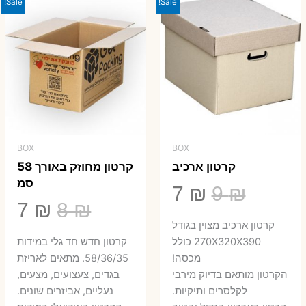
23 ₪.
29 ₪.
Sale!
Sale!
BOX
BOX
קרטון ארכיב
קרטון מחוזק באורך 58
סמ
המחיר
המחיר
7
₪
9
₪
המחיר
המ
7
₪
8
₪
המקורי
הנוכחי
קרטון ארכיב מצוין בגודל
המקורי
הנ
היה:
הוא:
270X320X390 כולל
קרטון חדש חד גלי במידות
היה:
הו
מכסה!
58/36/35. מתאים לאריזת
7 ₪.
9 ₪.
הקרטון מותאם בדיוק מירבי
בגדים, צעצועים, מצעים,
7 ₪.
8 ₪.
לקלסרים ותיקיות.
נעליים, אביזרים שונים.