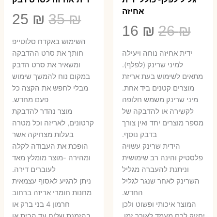
אחיזה
המחיר
המ
25
₪
35
₪
המחיר
המחיר
16
₪
26
₪
המקורי
הנ
השימוש באקדח סלוטייפ
המקורי
הנוכחי
היה:
הו
ידית אחיזה נוחה ויעילה
חותך את סרט ההדבקה
היה:
הוא:
למיני שרינק (לפלף).
ומשאיר את סרט הדבק
5 ₪.
35 ₪.
מתאים לשימוש בעת אריזת
במקום נוח להמשך שימוש
16 ₪.
26 ₪.
מוצרים קטנים ביד אחת.
מבלי לחפש את הקצה כל
​מיני שרינק משמש חלופה
פעם מחדש.
לקשירה או להדבקה של
מוצר נהדר להדבקת
מספר מוצרים יחד ואין צורך
קרטונים, לאריזה וכל מטרה
בדבק נוסף.
בעלות מצחיקה אשר
הידית שרינק עשויה
הופכת את העבודה לקלה
פלסטיק והינה רב שימושית
ומהירה -מוצר מומלץ מאד
וניתנת להעברה מגליל
לעוברים דירה.
השרינק לאחר שנגר לגליל
ניתן להגיע לאסוף עצמאית
החדש.
מחנות חומרי אריזה ברחוב
המוצר איכותי ופשוט ולכן
חרמון 4 בני ברק או
יחזיק לכם מעמד לאורך זמן.
בהזמנת שליח עד הבית או