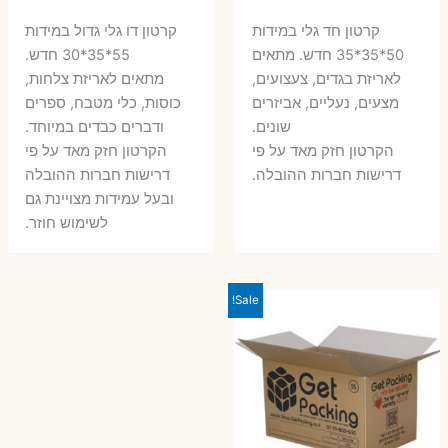
המקורי
הנוכחי
המקורי
הנ
קרטון חד גלי במידות
קרטון דו גלי גדול במידות
היה:
הוא:
היה:
הו
50*35*35 חדש. מתאים
55*35*30 חדש.
לאריזת בגדים, צעצועים,
מתאים לאריזת צלחות,
7 ₪.
10 ₪.
6 ₪.
8 ₪.
מצעים, נעליים, אביזרים
כוסות, כלי מטבח, ספרים
שונים.
ודברים כבדים במיוחד.
הקרטון חזק מאד על פי
הקרטון חזק מאד על פי
דרישות חברות ההובלה.
דרישות חברות ההובלה
ובעל עמידות מצויינת גם
לשימוש חוזר.
Sale!