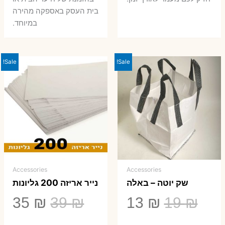
בית העסק באספקה מהירה
במיוחד.
Sale!
Sale!
Accessories
Accessories
שק יוטה – באלה
נייר אריזה 200 גליונות
המחיר
המחיר
המחיר
המ
35
₪
39
₪
13
₪
19
₪
המקורי
הנוכחי
המקורי
הנ