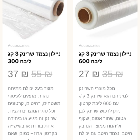
Accessories
Accessories
ניילון נצמד שרינק 3 קג
ניילון נצמד שרינק 3 קג
ליבה 600
ליבה 300
המחיר
המחיר
המחיר
המ
37
₪
55
₪
27
₪
35
₪
המקורי
הנוכחי
המקורי
הנ
מכל מוצרי השרינק
מוצר בעל יכולת מתיחה
היה:
הוא:
היה:
הו
למיניהם הוא שירנק 3 ק"ג
נהדר, מתאים לעיטוף
עם 600 ליבת קרטון.
משטחים, רהיטים, קרטונים
7 ₪.
55 ₪.
27 ₪.
35 ₪.
ניתן לרכוש שרינק לבן
וכל סוגי המוצרים והציוד.
אטום, שחור אטום, שקוף
שרינק זה מגיע או ביחידה
וליהנות ממוצר הנדבק
אחת בודדת או בשישייה
היטב ונצמד היטב עם יכולת
בקרטון ארוז – כמובן שאם