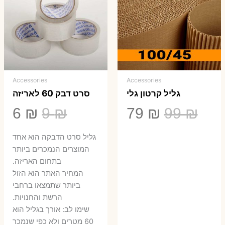
Accessories
Accessories
גליל קרטון גלי
סרט דבק 60 לאריזה
המחיר
המחיר
המחיר
המ
6
₪
9
₪
79
₪
99
₪
המקורי
הנוכחי
המקורי
הנ
גליל סרט הדבקה הוא אחד
היה:
הוא:
היה:
הו
המוצרים הנמכרים ביותר
בתחום האריזה.
6 ₪.
9 ₪.
79 ₪.
99 ₪.
המחיר האתר הוא הזול
ביותר שתמצאו ברחבי
הרשת והחנויות.
שימו לב: אורך בגליל הוא
60 מטרים ולא כפי שנמכר