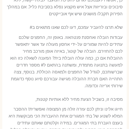
סיבוכים ובזריזות אצל איש מקצוע נפלא בסביבת כליל. אם במהלך
הפירוק תקבלו מושגים שיש אף אובייקטים
שלא תרצו להעביר עמכם, דעו לכם שאנו מתגאים ב#
עבודות הובלה ואחסנת פנטהאוז. באופן זה, החפצים שלכם
עתידים להיות שמורים על-ידי אחסון מעולה עד אשר יתאפשר
לכם להחזירם. הובלה של קוטג', באיזה אופן מורכב מחיר
ההובלות אם כן, כמה עולה הובלת בית? המענה לשאלה כזו הוא
למעשה בתנועה מתמדת, ומשתנה בהתאם ל# מספר חדרים
שברשותכם, לגודל של החפצים ולמאסה הכוללת. בנוסף, צצה
התהייה האם חברת ההובלה מגישה עבורכם סיוע נוסף כדוגמת
שירותי אריזה וכדומה.
מסיבה זו, בשביל הצעת מחיר ללא אותיות קטנות,
חייגו אלינו וניתן לכם עזרה זולה מן המצופה ואפשרית! ההסבר
המלא לשנוע של בתי המגורים אחת ההעברות הכי מבוקשות היא
בעצם העברת בתי המגורים. במידה וקלטתם שאתם עתידים