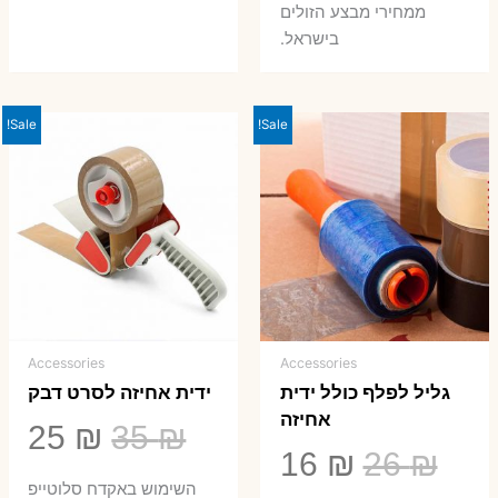
ממחירי מבצע הזולים
בישראל.
Sale!
Sale!
Accessories
Accessories
גליל לפלף כולל ידית
ידית אחיזה לסרט דבק
אחיזה
המחיר
המ
25
₪
35
₪
המחיר
המחיר
16
₪
26
₪
המקורי
הנ
השימוש באקדח סלוטייפ