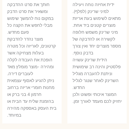
המקורי
הנוכחי
היה:
הו
ידית אחיזה נוחה ויעילה
חותך את סרט ההדבקה
היה:
הוא:
למיני שרינק (לפלף).
ומשאיר את סרט הדבק
5 ₪.
35 ₪.
מתאים לשימוש בעת אריזת
במקום נוח להמשך שימוש
16 ₪.
26 ₪.
מוצרים קטנים ביד אחת.
מבלי לחפש את הקצה כל
​מיני שרינק משמש חלופה
פעם מחדש.
לקשירה או להדבקה של
מוצר נהדר להדבקת
מספר מוצרים יחד ואין צורך
קרטונים, לאריזה וכל מטרה
בדבק נוסף.
בעלות מצחיקה אשר
הידית שרינק עשויה
הופכת את העבודה לקלה
פלסטיק והינה רב שימושית
ומהירה -מוצר מומלץ מאד
וניתנת להעברה מגליל
לעוברים דירה.
השרינק לאחר שנגר לגליל
ניתן להגיע לאסוף עצמאית
החדש.
מחנות חומרי אריזה ברחוב
המוצר איכותי ופשוט ולכן
חרמון 4 בני ברק או
יחזיק לכם מעמד לאורך זמן.
בהזמנת שליח עד הבית או
בית העסק באספקה מהירה
במיוחד.