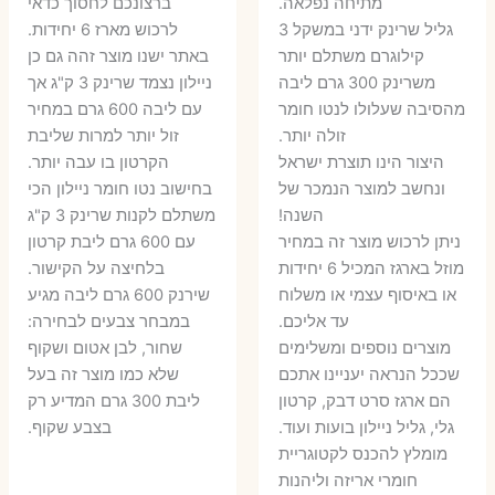
מתיחה נפלאה.
ברצונכם לחסוך כדאי
גליל שרינק ידני במשקל 3
לרכוש מארז 6 יחידות.
קילוגרם משתלם יותר
באתר ישנו מוצר זהה גם כן
משרינק 300 גרם ליבה
ניילון נצמד שרינק 3 ק"ג אך
מהסיבה שעלולו לנטו חומר
עם ליבה 600 גרם במחיר
זולה יותר.
זול יותר למרות שליבת
היצור הינו תוצרת ישראל
הקרטון בו עבה יותר.
ונחשב למוצר הנמכר של
בחישוב נטו חומר ניילון הכי
השנה!
משתלם לקנות שרינק 3 ק"ג
ניתן לרכוש מוצר זה במחיר
עם 600 גרם ליבת קרטון
מוזל בארגז המכיל 6 יחידות
בלחיצה על הקישור.
או באיסוף עצמי או משלוח
שירנק 600 גרם ליבה מגיע
עד אליכם.
במבחר צבעים לבחירה:
מוצרים נוספים ומשלימים
שחור, לבן אטום ושקוף
שככל הנראה יעניינו אתכם
שלא כמו מוצר זה בעל
הם ארגז סרט דבק, קרטון
ליבת 300 גרם המדיע רק
גלי, גליל ניילון בועות ועוד.
בצבע שקוף.
מומלץ להכנס לקטוגריית
חומרי אריזה וליהנות