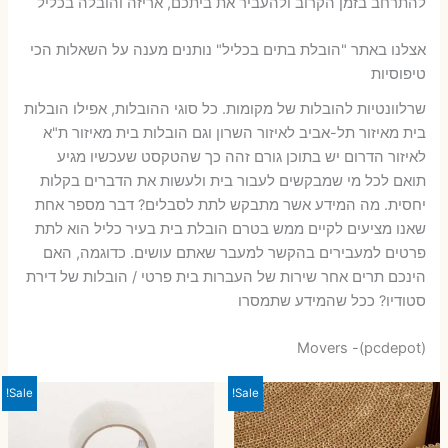
להתרחב בזמן הקרוב ולהעביר את ביתכם, אריזה והובלה בכליל
אצלנו באתר "הובלת בתים בכליל" נותנים מענה על השאלות הכי
טיפוסיות
שרלוונטיות להובלות של מקומות. כל סוגי ההובלות, אפילו הובלות
בית מאיזור תל-אביב לאיזור השרון וגם הובלות בית מאיזור ת"א
לאיזור הדרום יש בתוכן גורם זהה כך שהטקסט שעכשיו מגיע
תואם לכל מי שמבקשים לעבור בית ולעשות את הדברים בקלות
יחסית. מה המידע אשר מתבקש לתת לסבלים? דבר מספר אחת
שאנו מציעים לקיים ממש בטרם הובלת בית בעיר כליל הוא לתת
פרטים למעבירים בהקשר למעבר שאתם עושים. כדוגמה, האם
הינכם תרים אחר שירות של העברות בית פרטי / הובלות של דירת
סטודיו? ככל שהמידע שתמסרו
Movers -(pcdepot)
Sale!
Sale!