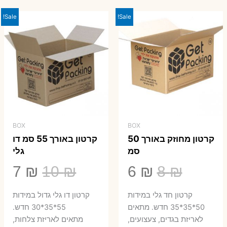
Sale!
Sale!
BOX
BOX
קרטון מחוזק באורך 50
קרטון באורך 55 סמ דו
סמ
גלי
המחיר
המחיר
המחיר
המ
7
₪
10
₪
6
₪
8
₪
המקורי
הנוכחי
המקורי
הנ
קרטון חד גלי במידות
קרטון דו גלי גדול במידות
היה:
הוא:
היה:
הו
50*35*35 חדש. מתאים
55*35*30 חדש.
לאריזת בגדים, צעצועים,
מתאים לאריזת צלחות,