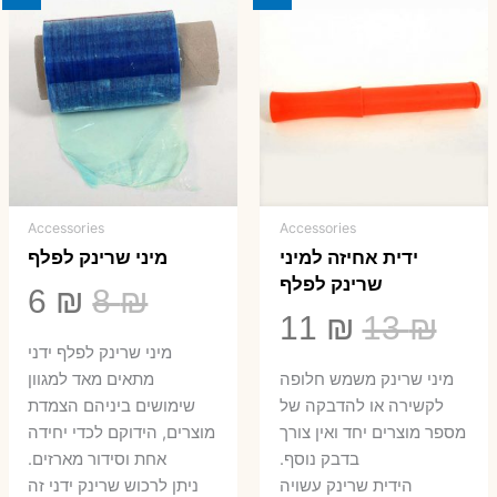
Accessories
Accessories
ידית אחיזה למיני
מיני שרינק לפלף
שרינק לפלף
המחיר
המ
6
₪
8
₪
המחיר
המחיר
11
₪
13
₪
המקורי
הנ
מיני שרינק לפלף ידני
המקורי
הנוכחי
היה:
הו
​מיני שרינק משמש חלופה
מתאים מאד למגוון
היה:
הוא:
לקשירה או להדבקה של
שימושים ביניהם הצמדת
6 ₪.
8 ₪.
מספר מוצרים יחד ואין צורך
מוצרים, הידוקם לכדי יחידה
11 ₪.
13 ₪.
בדבק נוסף.
אחת וסידור מארזים.
הידית שרינק עשויה
ניתן לרכוש שרינק ידני זה