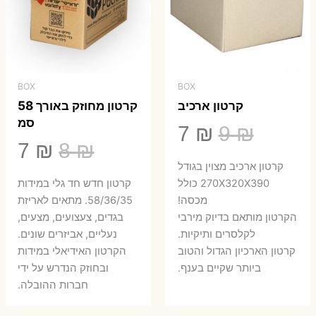
BOX
BOX
קרטון ארכיב
קרטון מחוזק באורך 58
סמ
המחיר
המחיר
7
₪
9
₪
המחיר
המ
7
₪
8
₪
המקורי
הנוכחי
קרטון ארכיב מצוין בגודל
המקורי
הנ
היה:
הוא:
270X320X390 כולל
קרטון חדש חד גלי במידות
היה:
הו
מכסה!
58/36/35. מתאים לאריזת
7 ₪.
9 ₪.
הקרטון מותאם בדיוק מירבי
בגדים, צעצועים, מצעים,
7 ₪.
8 ₪.
לקלסרים ותיקיות.
נעליים, אביזרים שונים.
קרטון הארכיון הגדול והטוב
הקרטון האידיאלי במידות
ביותר שקיים בענף.
ובחוזק הנדרש על ידי
חברות ההובלה.