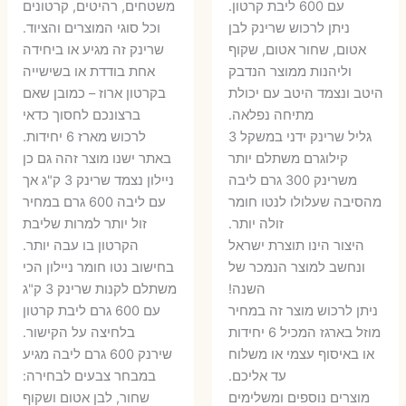
עם 600 ליבת קרטון.
משטחים, רהיטים, קרטונים
7 ₪.
55 ₪.
27 ₪.
35 ₪.
ניתן לרכוש שרינק לבן
וכל סוגי המוצרים והציוד.
אטום, שחור אטום, שקוף
שרינק זה מגיע או ביחידה
וליהנות ממוצר הנדבק
אחת בודדת או בשישייה
היטב ונצמד היטב עם יכולת
בקרטון ארוז – כמובן שאם
מתיחה נפלאה.
ברצונכם לחסוך כדאי
גליל שרינק ידני במשקל 3
לרכוש מארז 6 יחידות.
קילוגרם משתלם יותר
באתר ישנו מוצר זהה גם כן
משרינק 300 גרם ליבה
ניילון נצמד שרינק 3 ק"ג אך
מהסיבה שעלולו לנטו חומר
עם ליבה 600 גרם במחיר
זולה יותר.
זול יותר למרות שליבת
היצור הינו תוצרת ישראל
הקרטון בו עבה יותר.
ונחשב למוצר הנמכר של
בחישוב נטו חומר ניילון הכי
השנה!
משתלם לקנות שרינק 3 ק"ג
ניתן לרכוש מוצר זה במחיר
עם 600 גרם ליבת קרטון
מוזל בארגז המכיל 6 יחידות
בלחיצה על הקישור.
או באיסוף עצמי או משלוח
שירנק 600 גרם ליבה מגיע
עד אליכם.
במבחר צבעים לבחירה:
מוצרים נוספים ומשלימים
שחור, לבן אטום ושקוף