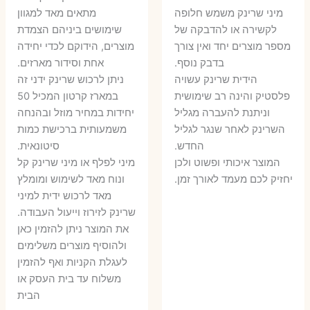
המקורי
הנוכחי
היה:
הו
​מיני שרינק משמש חלופה
מתאים מאד למגוון
היה:
הוא:
לקשירה או להדבקה של
שימושים ביניהם הצמדת
6 ₪.
8 ₪.
מספר מוצרים יחד ואין צורך
מוצרים, הידוקם לכדי יחידה
11 ₪.
13 ₪.
בדבק נוסף.
אחת וסידור מארזים.
הידית שרינק עשויה
ניתן לרכוש שרינק ידני זה
פלסטיק והינה רב שימושית
במארז קרטון המכיל 50
וניתנת להעברה מגליל
יחידות במחיר מוזל ובהנחה
השרינק לאחר שנגר לגליל
משמעותית ברכישת כמות
החדש.
סיטונאית.
המוצר איכותי ופשוט ולכן
מיני לפלף או מיני שרינק קל
יחזיק לכם מעמד לאורך זמן.
ונוח מאד לשימוש ומומלץ
מאד לרכוש ידית למיני
שרינק לזירוז וייעול העבודה.
את המוצר ניתן להזמין כאן
ולהוסיף מוצרים משלימים
לעגלת הקניות ואף להזמין
משלוח עד בית העסק או
הבית