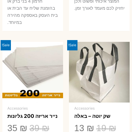
המוצר איכותי ופשוט ולכן
חרמון 4 בני ברק או
יחזיק לכם מעמד לאורך זמן.
בהזמנת שליח עד הבית או
בית העסק באספקה מהירה
במיוחד.
Sale!
Sale!
Accessories
Accessories
שק יוטה – באלה
נייר אריזה 200 גליונות
המחיר
המחיר
המחיר
המ
35
₪
39
₪
13
₪
19
₪