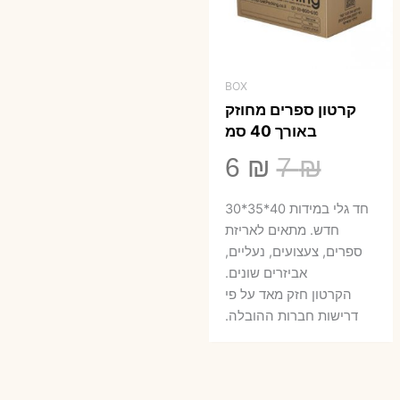
BOX
קרטון ספרים מחוזק
באורך 40 סמ
המחיר
המחיר
6
₪
7
₪
המקורי
הנוכחי
חד גלי במידות 40*35*30
היה:
הוא:
חדש. מתאים לאריזת
ספרים, צעצועים, נעליים,
6 ₪.
7 ₪.
אביזרים שונים.
הקרטון חזק מאד על פי
דרישות חברות ההובלה.