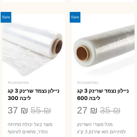
Sale!
Sale!
Accessories
Accessories
ניילון נצמד שרינק 3 קג
ניילון נצמד שרינק 3 קג
ליבה 600
ליבה 300
המחיר
המחיר
המחיר
המ
37
₪
55
₪
27
₪
35
₪
המקורי
הנוכחי
המקורי
הנ
מכל מוצרי השרינק
מוצר בעל יכולת מתיחה
היה:
הוא:
היה:
הו
למיניהם הוא שירנק 3 ק"ג
נהדר, מתאים לעיטוף