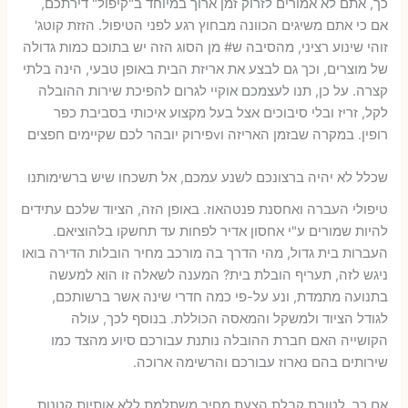
כך, אתם לא אמורים לזרוק זמן ארוך במיוחד ב"קיפול" דירתכם,
אם כי אתם משיגים הכוונה מבחוץ רגע לפני הטיפול. הזזת קוטג'
זוהי שינוע רציני, מהסיבה ש# מן הסוג הזה יש בתוכם כמות גדולה
של מוצרים, וכך גם לבצע את אריזת הבית באופן טבעי, הינה בלתי
קצרה. על כן, תנו לעצמכם אוקיי לגרום להפיכת שירות ההובלה
לקל, זריז ובלי סיבוכים אצל בעל מקצוע איכותי בסביבת כפר
רופין. במקרה שבזמן האריזה וvפירוק יובהר לכם שקיימים חפצים
שכלל לא יהיה ברצונכם לשנע עמכם, אל תשכחו שיש ברשימותנו
טיפולי העברה ואחסנת פנטהאוז. באופן הזה, הציוד שלכם עתידים
להיות שמורים ע"י אחסון אדיר לפחות עד תחשקו בלהוציאם.
העברות בית גדול, מהי הדרך בה מורכב מחיר הובלות הדירה בואו
ניגש לזה, תעריף הובלת בית? המענה לשאלה זו הוא למעשה
בתנועה מתמדת, ונע על-פי כמה חדרי שינה אשר ברשותכם,
לגודל הציוד ולמשקל והמאסה הכוללת. בנוסף לכך, עולה
הקושייה האם חברת ההובלה נותנת עבורכם סיוע מהצד כמו
שירותים בהם נארוז עבורכם והרשימה ארוכה.
אם כך, לטובת קבלת הצעת מחיר משתלמת ללא אותיות קטנות,