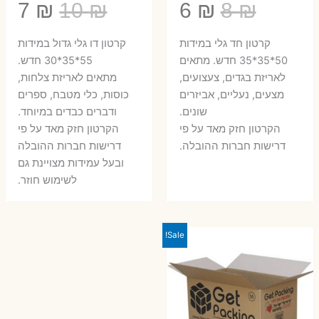
המחיר
המחיר
המחיר
המ
7
₪
10
₪
6
₪
8
₪
המקורי
הנוכחי
המקורי
הנ
קרטון חד גלי במידות
קרטון דו גלי גדול במידות
היה:
הוא:
היה:
הו
50*35*35 חדש. מתאים
55*35*30 חדש.
לאריזת בגדים, צעצועים,
מתאים לאריזת צלחות,
7 ₪.
10 ₪.
6 ₪.
8 ₪.
מצעים, נעליים, אביזרים
כוסות, כלי מטבח, ספרים
שונים.
ודברים כבדים במיוחד.
הקרטון חזק מאד על פי
הקרטון חזק מאד על פי
דרישות חברות ההובלה.
דרישות חברות ההובלה
ובעל עמידות מצויינת גם
לשימוש חוזר.
Sale!