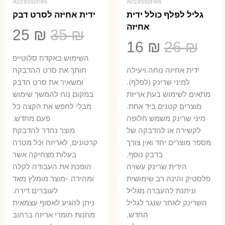
Accessories
Accessories
גליל לפלף כולל ידית
ידית אחיזה לסרט דבק
אחיזה
המחיר
המ
25
₪
35
₪
המחיר
המחיר
16
₪
26
₪
המקורי
הנ
השימוש באקדח סלוטייפ
המקורי
הנוכחי
היה:
הו
ידית אחיזה נוחה ויעילה
חותך את סרט ההדבקה
היה:
הוא:
למיני שרינק (לפלף).
ומשאיר את סרט הדבק
5 ₪.
35 ₪.
מתאים לשימוש בעת אריזת
במקום נוח להמשך שימוש
16 ₪.
26 ₪.
מוצרים קטנים ביד אחת.
מבלי לחפש את הקצה כל
​מיני שרינק משמש חלופה
פעם מחדש.
לקשירה או להדבקה של
מוצר נהדר להדבקת
מספר מוצרים יחד ואין צורך
קרטונים, לאריזה וכל מטרה
בדבק נוסף.
בעלות מצחיקה אשר
הידית שרינק עשויה
הופכת את העבודה לקלה
פלסטיק והינה רב שימושית
ומהירה -מוצר מומלץ מאד
וניתנת להעברה מגליל
לעוברים דירה.
השרינק לאחר שנגר לגליל
ניתן להגיע לאסוף עצמאית
החדש.
מחנות חומרי אריזה ברחוב