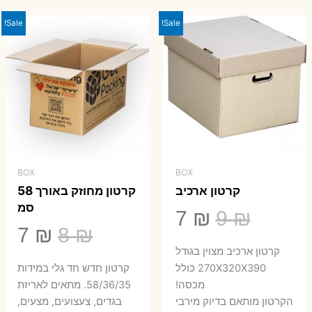
23 ₪.
29 ₪.
Sale!
Sale!
BOX
BOX
קרטון ארכיב
קרטון מחוזק באורך 58
סמ
המחיר
המחיר
7
₪
9
₪
המחיר
המ
7
₪
8
₪
המקורי
הנוכחי
קרטון ארכיב מצוין בגודל
המקורי
הנ
היה:
הוא:
270X320X390 כולל
קרטון חדש חד גלי במידות
היה:
הו
מכסה!
58/36/35. מתאים לאריזת
7 ₪.
9 ₪.
הקרטון מותאם בדיוק מירבי
בגדים, צעצועים, מצעים,