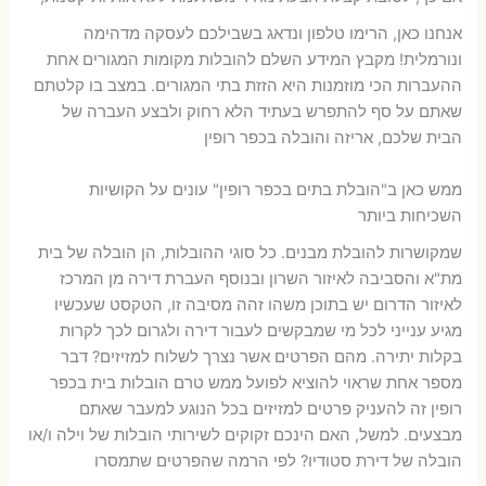
אנחנו כאן, הרימו טלפון ונדאג בשבילכם לעסקה מדהימה
ונורמלית! מקבץ המידע השלם להובלות מקומות המגורים אחת
ההעברות הכי מוזמנות היא הזזת בתי המגורים. במצב בו קלטתם
שאתם על סף להתפרש בעתיד הלא רחוק ולבצע העברה של
הבית שלכם, אריזה והובלה בכפר רופין
ממש כאן ב"הובלת בתים בכפר רופין" עונים על הקושיות
השכיחות ביותר
שמקושרות להובלת מבנים. כל סוגי ההובלות, הן הובלה של בית
מת"א והסביבה לאיזור השרון ובנוסף העברת דירה מן המרכז
לאיזור הדרום יש בתוכן משהו זהה מסיבה זו, הטקסט שעכשיו
מגיע ענייני לכל מי שמבקשים לעבור דירה ולגרום לכך לקרות
בקלות יתירה. מהם הפרטים אשר נצרך לשלוח למזיזים? דבר
מספר אחת שראוי להוציא לפועל ממש טרם הובלות בית בכפר
רופין זה להעניק פרטים למזיזים בכל הנוגע למעבר שאתם
מבצעים. למשל, האם הינכם זקוקים לשירותי הובלות של וילה ו/או
הובלה של דירת סטודיו? לפי הרמה שהפרטים שתמסרו