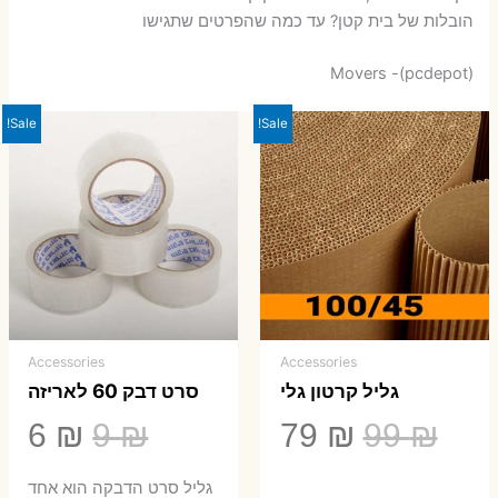
הובלות של בית קטן? עד כמה שהפרטים שתגישו
Movers -(pcdepot)
Sale!
Sale!
Accessories
Accessories
גליל קרטון גלי
סרט דבק 60 לאריזה
המחיר
המחיר
המחיר
המ
6
₪
9
₪
79
₪
99
₪
המקורי
הנוכחי
המקורי
הנ
גליל סרט הדבקה הוא אחד