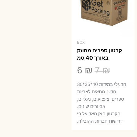
BOX
קרטון ספרים מחוזק
באורך 40 סמ
המחיר
המחיר
6
₪
7
₪
המקורי
הנוכחי
חד גלי במידות 40*35*30
היה:
הוא:
חדש. מתאים לאריזת
ספרים, צעצועים, נעליים,
6 ₪.
7 ₪.
אביזרים שונים.
הקרטון חזק מאד על פי
דרישות חברות ההובלה.