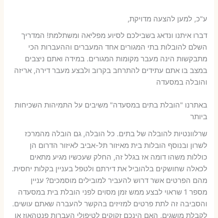
ע"כ, למען להצעה מדויקת,
דברו איתנו ונדאג בשבילכם לסיוע מפליאה ומשתלמת! המדריך
השלם להובלות בתי המגורים אחד המעברים וההעברות הכי
מתבקשות הינה מעבר מקומות המגורים. במידה ואתם ניצבים
במצב בו אתם עתידים להתרחב בקרוב ולבצע מעבר דירה, אריזה
והובלה במסעדה
באתרנו "הובלת בתים במסעדה" משיבים על התמיהות השכיחות
ביותר
שרלוונטיות להובלה של בתים. כל הובלה, גם הובלה מהמרכז
לשרון ובנוסף הובלות בית מאיזור תל-אביב לאיזור הדרום הן
כוללות משהו דומה אז בגלל זה, החלק שעכשיו מגיע מתאים
לכאלה שחושקים בלהוביל את דירתם ולטפל בעניין בקלות יחסית.
מהם הפרטים אשר דרוש להעביר למובילים מוסמכים? עניין
מספר 1 שראוי לבצע ממש זמן מסוים לפני הובלת בית במסעדה
והסביבה זה לתת פרטים למזיזים בהקשר להעברה שאתם עושים.
לקבלת מושגים, האם הינכם זקוקים לטיפולי העברות פנטהאוז או