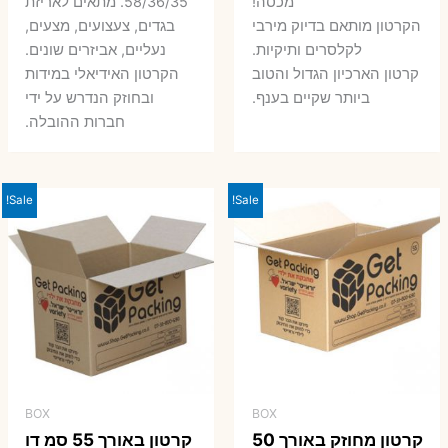
היה:
הו
מכסה!
58/36/35. מתאים לאריזת
7 ₪.
9 ₪.
הקרטון מותאם בדיוק מירבי
בגדים, צעצועים, מצעים,
7 ₪.
8 ₪.
לקלסרים ותיקיות.
נעליים, אביזרים שונים.
קרטון הארכיון הגדול והטוב
הקרטון האידיאלי במידות
ביותר שקיים בענף.
ובחוזק הנדרש על ידי
חברות ההובלה.
Sale!
Sale!
BOX
BOX
קרטון מחוזק באורך 50
קרטון באורך 55 סמ דו