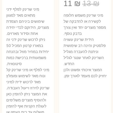
המחיר
המחיר
11
₪
13
₪
המקורי
הנ
מיני שרינק לפלף ידני
המקורי
הנוכחי
היה:
הו
​מיני שרינק משמש חלופה
מתאים מאד למגוון
היה:
הוא:
לקשירה או להדבקה של
שימושים ביניהם הצמדת
6 ₪.
8 ₪.
מספר מוצרים יחד ואין צורך
מוצרים, הידוקם לכדי יחידה
11 ₪.
13 ₪.
בדבק נוסף.
אחת וסידור מארזים.
הידית שרינק עשויה
ניתן לרכוש שרינק ידני זה
פלסטיק והינה רב שימושית
במארז קרטון המכיל 50
וניתנת להעברה מגליל
יחידות במחיר מוזל ובהנחה
השרינק לאחר שנגר לגליל
משמעותית ברכישת כמות
החדש.
סיטונאית.
המוצר איכותי ופשוט ולכן
מיני לפלף או מיני שרינק קל
יחזיק לכם מעמד לאורך זמן.
ונוח מאד לשימוש ומומלץ
מאד לרכוש ידית למיני
שרינק לזירוז וייעול העבודה.
את המוצר ניתן להזמין כאן
ולהוסיף מוצרים משלימים
לעגלת הקניות ואף להזמין
משלוח עד בית העסק או