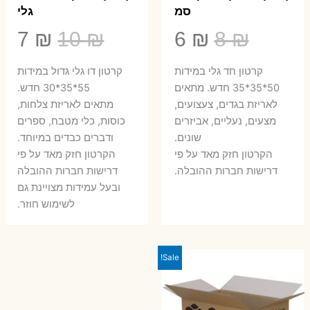
סמ
גלי
המחיר
המחיר
המחיר
המ
7
₪
10
₪
6
₪
8
₪
המקורי
הנוכחי
המקורי
הנ
קרטון חד גלי במידות
קרטון דו גלי גדול במידות
היה:
הוא:
היה:
הו
50*35*35 חדש. מתאים
55*35*30 חדש.
לאריזת בגדים, צעצועים,
מתאים לאריזת צלחות,
7 ₪.
10 ₪.
6 ₪.
8 ₪.
מצעים, נעליים, אביזרים
כוסות, כלי מטבח, ספרים
שונים.
ודברים כבדים במיוחד.
הקרטון חזק מאד על פי
הקרטון חזק מאד על פי
דרישות חברות ההובלה.
דרישות חברות ההובלה
ובעל עמידות מצויינת גם
לשימוש חוזר.
Sale!