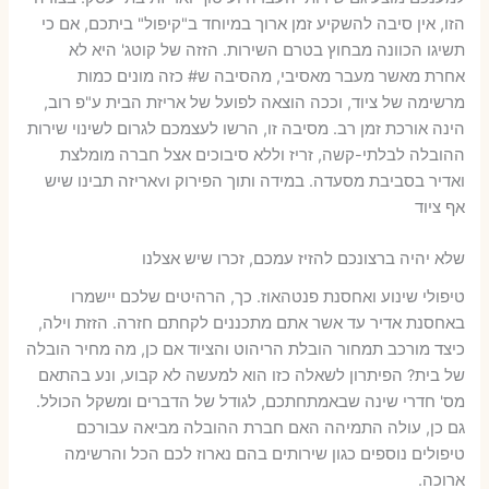
הזו, אין סיבה להשקיע זמן ארוך במיוחד ב"קיפול" ביתכם, אם כי
תשיגו הכוונה מבחוץ בטרם השירות. הזזה של קוטג' היא לא
אחרת מאשר מעבר מאסיבי, מהסיבה ש# כזה מונים כמות
מרשימה של ציוד, וככה הוצאה לפועל של אריזת הבית ע"פ רוב,
הינה אורכת זמן רב. מסיבה זו, הרשו לעצמכם לגרום לשינוי שירות
ההובלה לבלתי-קשה, זריז וללא סיבוכים אצל חברה מומלצת
ואדיר בסביבת מסעדה. במידה ותוך הפירוק וvאריזה תבינו שיש
אף ציוד
שלא יהיה ברצונכם להזיז עמכם, זכרו שיש אצלנו
טיפולי שינוע ואחסנת פנטהאוז. כך, הרהיטים שלכם יישמרו
באחסנת אדיר עד אשר אתם מתכננים לקחתם חזרה. הזזת וילה,
כיצד מורכב תמחור הובלת הריהוט והציוד אם כן, מה מחיר הובלה
של בית? הפיתרון לשאלה כזו הוא למעשה לא קבוע, ונע בהתאם
מס' חדרי שינה שבאמתחתכם, לגודל של הדברים ומשקל הכולל.
גם כן, עולה התמיהה האם חברת ההובלה מביאה עבורכם
טיפולים נוספים כגון שירותים בהם נארוז לכם הכל והרשימה
ארוכה.