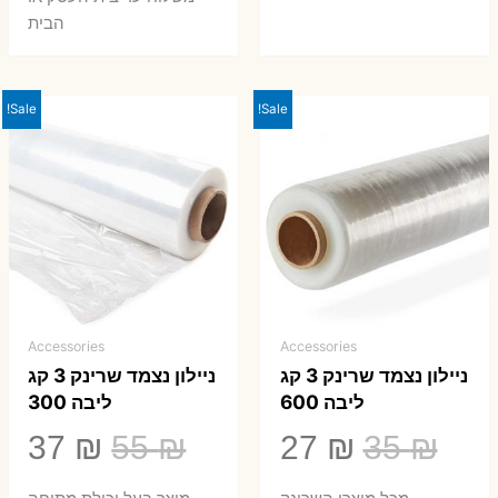
הבית
Sale!
Sale!
Accessories
Accessories
ניילון נצמד שרינק 3 קג
ניילון נצמד שרינק 3 קג
ליבה 600
ליבה 300
המחיר
המחיר
המחיר
המ
37
₪
55
₪
27
₪
35
₪
המקורי
הנוכחי
המקורי
הנ