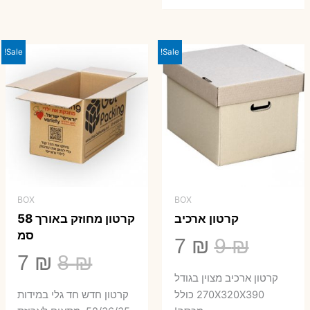
היה:
הוא:
23 ₪.
29 ₪.
Sale!
Sale!
BOX
BOX
קרטון ארכיב
קרטון מחוזק באורך 58
סמ
המחיר
המחיר
7
₪
9
₪
המחיר
המ
7
₪
8
₪
המקורי
הנוכחי
קרטון ארכיב מצוין בגודל
המקורי
הנ
היה:
הוא:
270X320X390 כולל
קרטון חדש חד גלי במידות