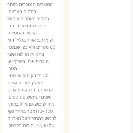
היה:
הוא:
היה:
הו
המוצרים הנמכרים ביותר
בתחום האריזה.
6 ₪.
9 ₪.
79 ₪.
99 ₪.
המחיר האתר הוא הזול
ביותר שתמצאו ברחבי
הרשת והחנויות.
שימו לב: אורך בגליל הוא
60 מטרים ולא כפי שנמכר
בחנויות הזולות אשר
מוכרות אותו באורך 30
מטר.
סוג הדבק חזק ואיכותי,
מומלץ מאד לסגירת
קרטונים, הדבקת מוצרים
שונים ושימושים נוספים.
ניתן לרכוש גם גליל באורך
120 -110מטר באתר ואף
לרכוש במחיר מוזל מארזים
של 72/36 יחידות בקרטון.