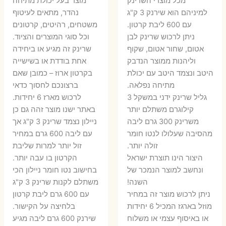
מכל מוצרי השרינק
מוצר בעל יכולת מתיחה
היה:
הוא:
היה:
הו
למיניהם הוא שירנק 3 ק"ג
נהדר, מתאים לעיטוף
עם 600 ליבת קרטון.
משטחים, רהיטים, קרטונים
7 ₪.
55 ₪.
27 ₪.
35 ₪.
ניתן לרכוש שרינק לבן
וכל סוגי המוצרים והציוד.
אטום, שחור אטום, שקוף
שרינק זה מגיע או ביחידה
וליהנות ממוצר הנדבק
אחת בודדת או בשישייה
היטב ונצמד היטב עם יכולת
בקרטון ארוז – כמובן שאם
מתיחה נפלאה.
ברצונכם לחסוך כדאי
גליל שרינק ידני במשקל 3
לרכוש מארז 6 יחידות.
קילוגרם משתלם יותר
באתר ישנו מוצר זהה גם כן
משרינק 300 גרם ליבה
ניילון נצמד שרינק 3 ק"ג אך
מהסיבה שעלולו לנטו חומר
עם ליבה 600 גרם במחיר
זולה יותר.
זול יותר למרות שליבת
היצור הינו תוצרת ישראל
הקרטון בו עבה יותר.
ונחשב למוצר הנמכר של
בחישוב נטו חומר ניילון הכי
השנה!
משתלם לקנות שרינק 3 ק"ג
ניתן לרכוש מוצר זה במחיר
עם 600 גרם ליבת קרטון
מוזל בארגז המכיל 6 יחידות
בלחיצה על הקישור.
או באיסוף עצמי או משלוח
שירנק 600 גרם ליבה מגיע