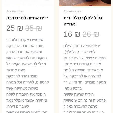
Accessories
Accessories
גליל לפלף כולל ידית
ידית אחיזה לסרט דבק
אחיזה
המחיר
המ
25
₪
35
₪
המחיר
המחיר
16
₪
26
₪
המקורי
הנ
השימוש באקדח סלוטייפ
המקורי
הנוכחי
היה:
הו
ידית אחיזה נוחה ויעילה
חותך את סרט ההדבקה
היה:
הוא:
למיני שרינק (לפלף).
ומשאיר את סרט הדבק
5 ₪.
35 ₪.
מתאים לשימוש בעת אריזת
במקום נוח להמשך שימוש
16 ₪.
26 ₪.
מוצרים קטנים ביד אחת.
מבלי לחפש את הקצה כל
​מיני שרינק משמש חלופה
פעם מחדש.
לקשירה או להדבקה של
מוצר נהדר להדבקת
מספר מוצרים יחד ואין צורך
קרטונים, לאריזה וכל מטרה
בדבק נוסף.
בעלות מצחיקה אשר
הידית שרינק עשויה
הופכת את העבודה לקלה
פלסטיק והינה רב שימושית
ומהירה -מוצר מומלץ מאד
וניתנת להעברה מגליל
לעוברים דירה.
השרינק לאחר שנגר לגליל
ניתן להגיע לאסוף עצמאית