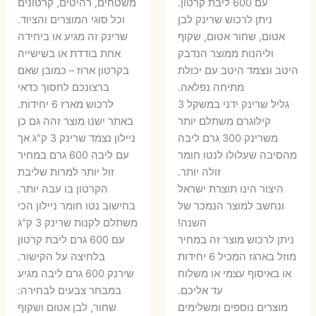
עם 600 ליבת קרטון.
משטחים, רהיטים, קרטונים
7 ₪.
55 ₪.
27 ₪.
35 ₪.
ניתן לרכוש שרינק לבן
וכל סוגי המוצרים והציוד.
אטום, שחור אטום, שקוף
שרינק זה מגיע או ביחידה
וליהנות ממוצר הנדבק
אחת בודדת או בשישייה
היטב ונצמד היטב עם יכולת
בקרטון ארוז – כמובן שאם
מתיחה נפלאה.
ברצונכם לחסוך כדאי
גליל שרינק ידני במשקל 3
לרכוש מארז 6 יחידות.
קילוגרם משתלם יותר
באתר ישנו מוצר זהה גם כן
משרינק 300 גרם ליבה
ניילון נצמד שרינק 3 ק"ג אך
מהסיבה שעלולו לנטו חומר
עם ליבה 600 גרם במחיר
זולה יותר.
זול יותר למרות שליבת
היצור הינו תוצרת ישראל
הקרטון בו עבה יותר.
ונחשב למוצר הנמכר של
בחישוב נטו חומר ניילון הכי
השנה!
משתלם לקנות שרינק 3 ק"ג
ניתן לרכוש מוצר זה במחיר
עם 600 גרם ליבת קרטון
מוזל בארגז המכיל 6 יחידות
בלחיצה על הקישור.
או באיסוף עצמי או משלוח
שירנק 600 גרם ליבה מגיע
עד אליכם.
במבחר צבעים לבחירה:
מוצרים נוספים ומשלימים
שחור, לבן אטום ושקוף