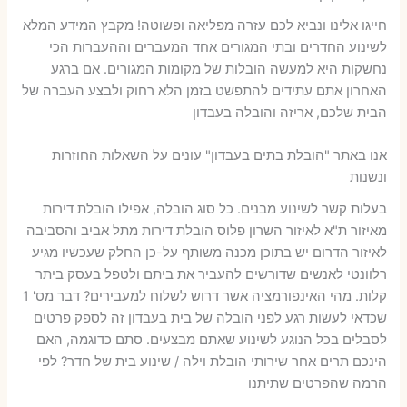
חייגו אלינו ונביא לכם עזרה מפליאה ופשוטה! מקבץ המידע המלא
לשינוע החדרים ובתי המגורים אחד המעברים וההעברות הכי
נחשקות היא למעשה הובלות של מקומות המגורים. אם ברגע
האחרון אתם עתידים להתפשט בזמן הלא רחוק ולבצע העברה של
הבית שלכם, אריזה והובלה בעבדון
אנו באתר "הובלת בתים בעבדון" עונים על השאלות החוזרות
ונשנות
בעלות קשר לשינוע מבנים. כל סוג הובלה, אפילו הובלת דירות
מאיזור ת"א לאיזור השרון פלוס הובלת דירות מתל אביב והסביבה
לאיזור הדרום יש בתוכן מכנה משותף על-כן החלק שעכשיו מגיע
רלוונטי לאנשים שדורשים להעביר את ביתם ולטפל בעסק ביתר
קלות. מהי האינפורמציה אשר דרוש לשלוח למעבירים? דבר מס' 1
שכדאי לעשות רגע לפני הובלה של בית בעבדון זה לספק פרטים
לסבלים בכל הנוגע לשינוע שאתם מבצעים. סתם כדוגמה, האם
הינכם תרים אחר שירותי הובלת וילה / שינוע בית של חדר? לפי
הרמה שהפרטים שתיתנו