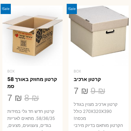
23 ₪.
29 ₪.
Sale!
Sale!
BOX
BOX
קרטון ארכיב
קרטון מחוזק באורך 58
סמ
המחיר
המחיר
7
₪
9
₪
המחיר
המ
7
₪
8
₪
המקורי
הנוכחי
קרטון ארכיב מצוין בגודל
המקורי
הנ
היה:
הוא:
270X320X390 כולל
קרטון חדש חד גלי במידות
היה:
הו
מכסה!
58/36/35. מתאים לאריזת
7 ₪.
9 ₪.
הקרטון מותאם בדיוק מירבי
בגדים, צעצועים, מצעים,