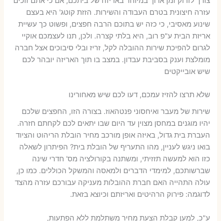
צורך לזרוק זמן ארוך במיוחד באריזה של ביתכם, אם כי אתם זוכים
עזרה חיצונית בטרם העבודה והשירות. הזזת קוטג' היא בעצם
שינוע מאסיבי, כי כזה יש בתוכם הרבה חפצים, ופשוט כך עשיית
אריזת הבית ע"פ רוב, היא בלתי קצרה. ולכן, תנו לעצמכם אוקיי
לגרום להפיכת שירות ההובלה לקל, זריז ובלי סיבוכים אצל חברה
מומלצת וענק בסביבת עבדון. במצב בו תוך האריזה יובהר לכם
שיש אובייקטים
שלא תרצו להזיז עמכם, דעו לכם שיש מאחורינו
שירות של מעבר ואיחסוני פנטהאוז. בצורה הזו, החפצים שלכם
יהיו מוגנים במחסן מצוין עד היום שבו יתאים לכם לקחתם חזרה.
העברת בית גדול, באיזה אופן מורכב מחיר הובלת הריהוט והציוד
בואו ניגש לעניין, מהו התעריף של הובלת בית? הפיתרון לשאלה
כזו הוא למעשה תזזיתי, ומשתנה בקורולציה מס' חדרי שינה
שברשותכם, למימדי הדברים ולמאסה והמשקל הכוללים. כמו כן,
עולה התהייה האם חברת ההובלות מעניקה עבורכם עזרה מהצד
לדוגמה: פירוק הרהיטים ואריזתם וכיוצא בזאת.
ע"כ, למען קבלת הצעת מחיר משתלמת ללא הפתעות,