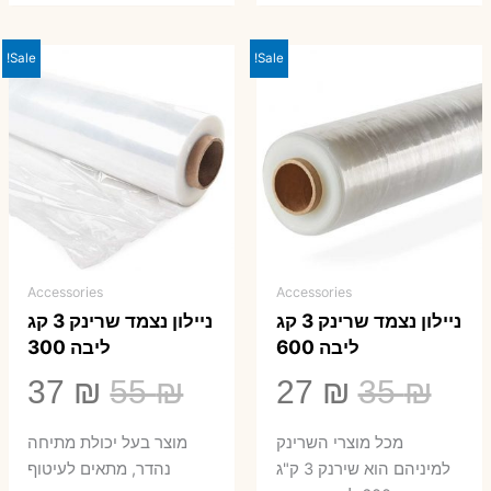
Sale!
Sale!
Accessories
Accessories
ניילון נצמד שרינק 3 קג
ניילון נצמד שרינק 3 קג
ליבה 600
ליבה 300
המחיר
המחיר
המחיר
המ
37
₪
55
₪
27
₪
35
₪
המקורי
הנוכחי
המקורי
הנ
מכל מוצרי השרינק
מוצר בעל יכולת מתיחה
היה:
הוא:
היה:
הו
למיניהם הוא שירנק 3 ק"ג
נהדר, מתאים לעיטוף