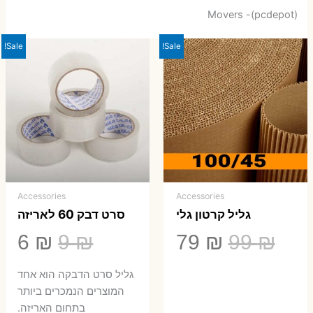
Movers -(pcdepot)
Sale!
Sale!
Accessories
Accessories
גליל קרטון גלי
סרט דבק 60 לאריזה
המחיר
המחיר
המחיר
המ
6
₪
9
₪
79
₪
99
₪
המקורי
הנוכחי
המקורי
הנ
גליל סרט הדבקה הוא אחד
היה:
הוא:
היה:
הו
המוצרים הנמכרים ביותר
בתחום האריזה.