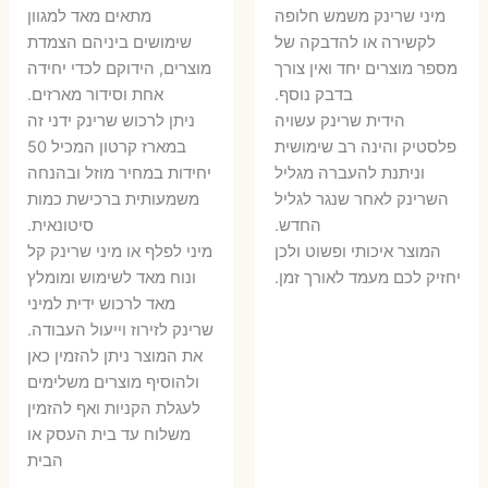
המקורי
הנוכחי
היה:
הו
​מיני שרינק משמש חלופה
מתאים מאד למגוון
היה:
הוא:
לקשירה או להדבקה של
שימושים ביניהם הצמדת
6 ₪.
8 ₪.
מספר מוצרים יחד ואין צורך
מוצרים, הידוקם לכדי יחידה
11 ₪.
13 ₪.
בדבק נוסף.
אחת וסידור מארזים.
הידית שרינק עשויה
ניתן לרכוש שרינק ידני זה
פלסטיק והינה רב שימושית
במארז קרטון המכיל 50
וניתנת להעברה מגליל
יחידות במחיר מוזל ובהנחה
השרינק לאחר שנגר לגליל
משמעותית ברכישת כמות
החדש.
סיטונאית.
המוצר איכותי ופשוט ולכן
מיני לפלף או מיני שרינק קל
יחזיק לכם מעמד לאורך זמן.
ונוח מאד לשימוש ומומלץ
מאד לרכוש ידית למיני
שרינק לזירוז וייעול העבודה.
את המוצר ניתן להזמין כאן
ולהוסיף מוצרים משלימים
לעגלת הקניות ואף להזמין
משלוח עד בית העסק או
הבית