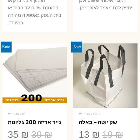
המוצר איכותי ופשוט ולכן
חרמון 4 בני ברק או
יחזיק לכם מעמד לאורך זמן.
בהזמנת שליח עד הבית או
בית העסק באספקה מהירה
במיוחד.
Sale!
Sale!
Accessories
Accessories
שק יוטה – באלה
נייר אריזה 200 גליונות
המחיר
המחיר
המחיר
המ
35
₪
39
₪
13
₪
19
₪