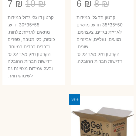
המחיר
המחיר
המחיר
המ
7
₪
10
₪
6
₪
8
₪
המקורי
הנוכחי
המקורי
הנ
קרטון חד גלי במידות
קרטון דו גלי גדול במידות
היה:
הוא:
היה:
הו
50*35*35 חדש. מתאים
55*35*30 חדש.
לאריזת בגדים, צעצועים,
מתאים לאריזת צלחות,
7 ₪.
10 ₪.
6 ₪.
8 ₪.
מצעים, נעליים, אביזרים
כוסות, כלי מטבח, ספרים
שונים.
ודברים כבדים במיוחד.
הקרטון חזק מאד על פי
הקרטון חזק מאד על פי
דרישות חברות ההובלה.
דרישות חברות ההובלה
ובעל עמידות מצויינת גם
לשימוש חוזר.
Sale!