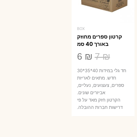
BOX
קרטון ספרים מחוזק
באורך 40 סמ
המחיר
המחיר
6
₪
7
₪
המקורי
הנוכחי
חד גלי במידות 40*35*30
היה:
הוא:
חדש. מתאים לאריזת
ספרים, צעצועים, נעליים,
6 ₪.
7 ₪.
אביזרים שונים.
הקרטון חזק מאד על פי
דרישות חברות ההובלה.