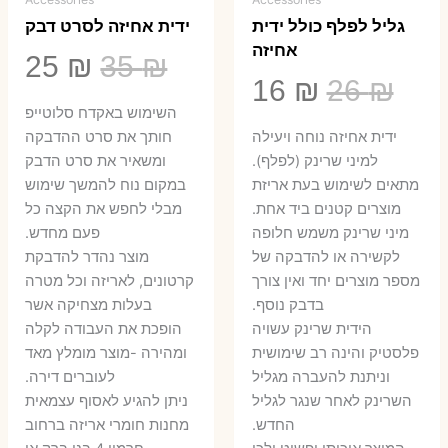
גליל לפלף כולל ידית
ידית אחיזה לסרט דבק
אחיזה
המחיר
המ
25
₪
35
₪
המחיר
המחיר
16
₪
26
₪
המקורי
הנ
השימוש באקדח סלוטייפ
המקורי
הנוכחי
היה:
הו
ידית אחיזה נוחה ויעילה
חותך את סרט ההדבקה
היה:
הוא:
למיני שרינק (לפלף).
ומשאיר את סרט הדבק
5 ₪.
35 ₪.
מתאים לשימוש בעת אריזת
במקום נוח להמשך שימוש
16 ₪.
26 ₪.
מוצרים קטנים ביד אחת.
מבלי לחפש את הקצה כל
​מיני שרינק משמש חלופה
פעם מחדש.
לקשירה או להדבקה של
מוצר נהדר להדבקת
מספר מוצרים יחד ואין צורך
קרטונים, לאריזה וכל מטרה
בדבק נוסף.
בעלות מצחיקה אשר
הידית שרינק עשויה
הופכת את העבודה לקלה
פלסטיק והינה רב שימושית
ומהירה -מוצר מומלץ מאד
וניתנת להעברה מגליל
לעוברים דירה.
השרינק לאחר שנגר לגליל
ניתן להגיע לאסוף עצמאית
החדש.
מחנות חומרי אריזה ברחוב