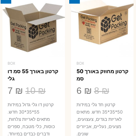
BOX
BOX
קרטון מחוזק באורך 50
קרטון באורך 55 סמ דו
סמ
גלי
המחיר
המחיר
המחיר
המ
7
₪
10
₪
6
₪
8
₪
המקורי
הנוכחי
המקורי
הנ
קרטון חד גלי במידות
קרטון דו גלי גדול במידות
היה:
הוא:
היה:
הו
50*35*35 חדש. מתאים
55*35*30 חדש.
לאריזת בגדים, צעצועים,
מתאים לאריזת צלחות,
7 ₪.
10 ₪.
6 ₪.
8 ₪.
מצעים, נעליים, אביזרים
כוסות, כלי מטבח, ספרים
שונים.
ודברים כבדים במיוחד.