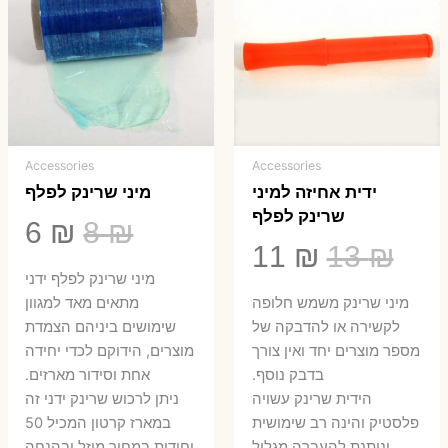
Accessories
Accessories
ידית אחיזה למיני
מיני שרינק לפלף
שרינק לפלף
המחיר
המ
6
₪
8
₪
המחיר
המחיר
11
₪
13
₪
המקורי
הנ
מיני שרינק לפלף ידני
המקורי
הנוכחי
היה:
הו
​מיני שרינק משמש חלופה
מתאים מאד למגוון
היה:
הוא:
לקשירה או להדבקה של
שימושים ביניהם הצמדת
6 ₪.
8 ₪.
מספר מוצרים יחד ואין צורך
מוצרים, הידוקם לכדי יחידה
11 ₪.
13 ₪.
בדבק נוסף.
אחת וסידור מארזים.
הידית שרינק עשויה
ניתן לרכוש שרינק ידני זה
פלסטיק והינה רב שימושית
במארז קרטון המכיל 50
וניתנת להעברה מגליל
יחידות במחיר מוזל ובהנחה