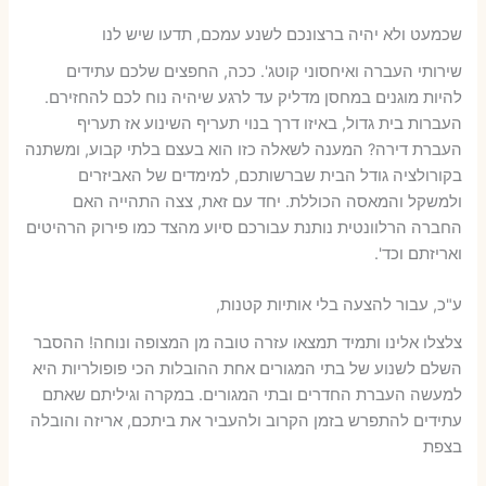
שכמעט ולא יהיה ברצונכם לשנע עמכם, תדעו שיש לנו
שירותי העברה ואיחסוני קוטג'. ככה, החפצים שלכם עתידים
להיות מוגנים במחסן מדליק עד לרגע שיהיה נוח לכם להחזירם.
העברות בית גדול, באיזו דרך בנוי תעריף השינוע אז תעריף
העברת דירה? המענה לשאלה כזו הוא בעצם בלתי קבוע, ומשתנה
בקורולציה גודל הבית שברשותכם, למימדים של האביזרים
ולמשקל והמאסה הכוללת. יחד עם זאת, צצה התהייה האם
החברה הרלוונטית נותנת עבורכם סיוע מהצד כמו פירוק הרהיטים
ואריזתם וכד'.
ע"כ, עבור להצעה בלי אותיות קטנות,
צלצלו אלינו ותמיד תמצאו עזרה טובה מן המצופה ונוחה! ההסבר
השלם לשנוע של בתי המגורים אחת ההובלות הכי פופולריות היא
למעשה העברת החדרים ובתי המגורים. במקרה וגיליתם שאתם
עתידים להתפרש בזמן הקרוב ולהעביר את ביתכם, אריזה והובלה
בצפת