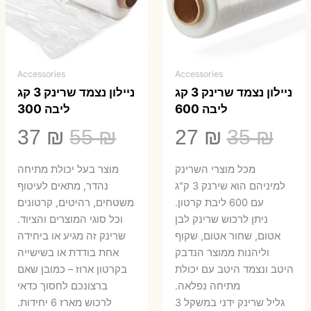
Accessories
Accessories
ניילון נצמד שרינק 3 קג
ניילון נצמד שרינק 3 קג
ליבה 600
ליבה 300
המחיר
המחיר
המחיר
המ
37
₪
55
₪
27
₪
35
₪
המקורי
הנוכחי
המקורי
הנ
מכל מוצרי השרינק
מוצר בעל יכולת מתיחה
היה:
הוא:
היה:
הו
למיניהם הוא שירנק 3 ק"ג
נהדר, מתאים לעיטוף
עם 600 ליבת קרטון.
משטחים, רהיטים, קרטונים
7 ₪.
55 ₪.
27 ₪.
35 ₪.
ניתן לרכוש שרינק לבן
וכל סוגי המוצרים והציוד.
אטום, שחור אטום, שקוף
שרינק זה מגיע או ביחידה
וליהנות ממוצר הנדבק
אחת בודדת או בשישייה
היטב ונצמד היטב עם יכולת
בקרטון ארוז – כמובן שאם
מתיחה נפלאה.
ברצונכם לחסוך כדאי
גליל שרינק ידני במשקל 3
לרכוש מארז 6 יחידות.