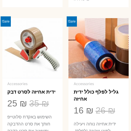
Sale!
Sale!
Accessories
Accessories
גליל לפלף כולל ידית
ידית אחיזה לסרט דבק
אחיזה
המחיר
המ
25
₪
35
₪
המחיר
המחיר
16
₪
26
₪
המקורי
הנ
השימוש באקדח סלוטייפ
המקורי
הנוכחי
היה:
הו
ידית אחיזה נוחה ויעילה
חותך את סרט ההדבקה