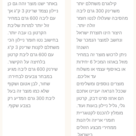
קילוגרם משתלם יותר
באתר ישנו מוצר זהה גם כן
משרינק 300 גרם ליבה
ניילון נצמד שרינק 3 ק"ג אך
מהסיבה שעלולו לנטו חומר
עם ליבה 600 גרם במחיר
זולה יותר.
זול יותר למרות שליבת
היצור הינו תוצרת ישראל
הקרטון בו עבה יותר.
ונחשב למוצר הנמכר של
בחישוב נטו חומר ניילון הכי
השנה!
משתלם לקנות שרינק 3 ק"ג
ניתן לרכוש מוצר זה במחיר
עם 600 גרם ליבת קרטון
מוזל בארגז המכיל 6 יחידות
בלחיצה על הקישור.
או באיסוף עצמי או משלוח
שירנק 600 גרם ליבה מגיע
עד אליכם.
במבחר צבעים לבחירה:
מוצרים נוספים ומשלימים
שחור, לבן אטום ושקוף
שככל הנראה יעניינו אתכם
שלא כמו מוצר זה בעל
הם ארגז סרט דבק, קרטון
ליבת 300 גרם המדיע רק
גלי, גליל ניילון בועות ועוד.
בצבע שקוף.
מומלץ להכנס לקטוגריית
חומרי אריזה וליהנות
ממחירי מבצע הזולים
בישראל.