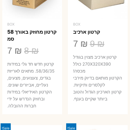
BOX
BOX
קרטון ארכיב
קרטון מחוזק באורך 58
סמ
המחיר
המחיר
7
₪
9
₪
המחיר
המ
7
₪
8
₪
המקורי
הנוכחי
קרטון ארכיב מצוין בגודל
המקורי
הנ
היה:
הוא:
270X320X390 כולל
קרטון חדש חד גלי במידות
היה:
הו
מכסה!
58/36/35. מתאים לאריזת
7 ₪.
9 ₪.
הקרטון מותאם בדיוק מירבי
בגדים, צעצועים, מצעים,
7 ₪.
8 ₪.
לקלסרים ותיקיות.
נעליים, אביזרים שונים.
קרטון הארכיון הגדול והטוב
הקרטון האידיאלי במידות
ביותר שקיים בענף.
ובחוזק הנדרש על ידי
חברות ההובלה.
Sale!
Sale!