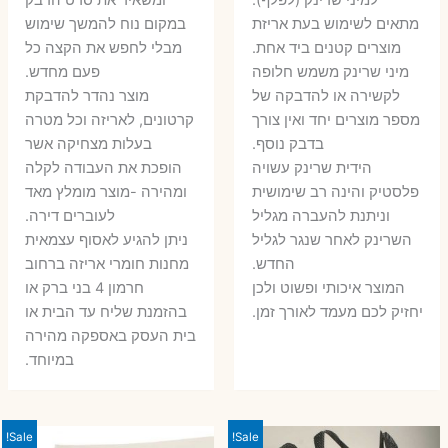
היה:
הוא:
למיני שרינק (לפלף).
ומשאיר את סרט הדבק
5 ₪.
35 ₪.
מתאים לשימוש בעת אריזת
במקום נוח להמשך שימוש
16 ₪.
26 ₪.
מוצרים קטנים ביד אחת.
מבלי לחפש את הקצה כל
​מיני שרינק משמש חלופה
פעם מחדש.
לקשירה או להדבקה של
מוצר נהדר להדבקת
מספר מוצרים יחד ואין צורך
קרטונים, לאריזה וכל מטרה
בדבק נוסף.
בעלות מצחיקה אשר
הידית שרינק עשויה
הופכת את העבודה לקלה
פלסטיק והינה רב שימושית
ומהירה -מוצר מומלץ מאד
וניתנת להעברה מגליל
לעוברים דירה.
השרינק לאחר שנגר לגליל
ניתן להגיע לאסוף עצמאית
החדש.
מחנות חומרי אריזה ברחוב
המוצר איכותי ופשוט ולכן
חרמון 4 בני ברק או
יחזיק לכם מעמד לאורך זמן.
בהזמנת שליח עד הבית או
בית העסק באספקה מהירה
במיוחד.
Sale!
Sale!