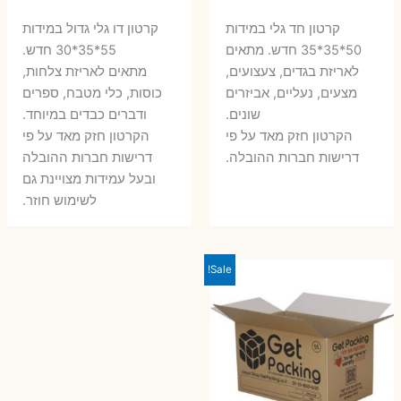
המקורי
הנוכחי
המקורי
הנ
קרטון חד גלי במידות
קרטון דו גלי גדול במידות
היה:
הוא:
היה:
הו
50*35*35 חדש. מתאים
55*35*30 חדש.
לאריזת בגדים, צעצועים,
מתאים לאריזת צלחות,
7 ₪.
10 ₪.
6 ₪.
8 ₪.
מצעים, נעליים, אביזרים
כוסות, כלי מטבח, ספרים
שונים.
ודברים כבדים במיוחד.
הקרטון חזק מאד על פי
הקרטון חזק מאד על פי
דרישות חברות ההובלה.
דרישות חברות ההובלה
ובעל עמידות מצויינת גם
לשימוש חוזר.
Sale!