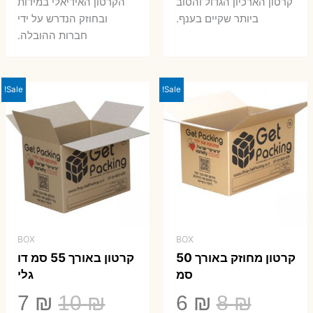
קרטון הארכיון הגדול והטוב
הקרטון האידיאלי במידות
ביותר שקיים בענף.
ובחוזק הנדרש על ידי
חברות ההובלה.
Sale!
Sale!
BOX
BOX
קרטון מחוזק באורך 50
קרטון באורך 55 סמ דו
סמ
גלי
המחיר
המחיר
המחיר
המ
7
₪
10
₪
6
₪
8
₪