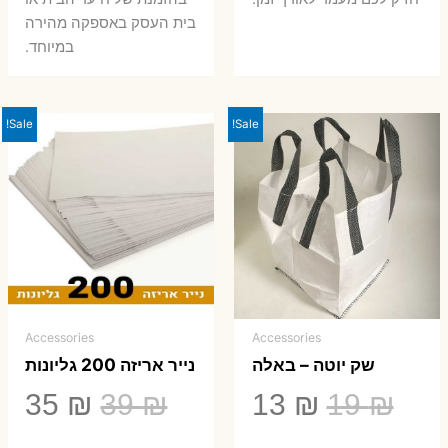
בית העסק באספקה מהירה
במיוחד.
Sale!
Sale!
Accessories
Accessories
שק יוטה – באלה
נייר אריזה 200 גליונות
המחיר
המחיר
המחיר
המ
35
₪
39
₪
13
₪
19
₪
המקורי
הנוכחי
המקורי
הנ