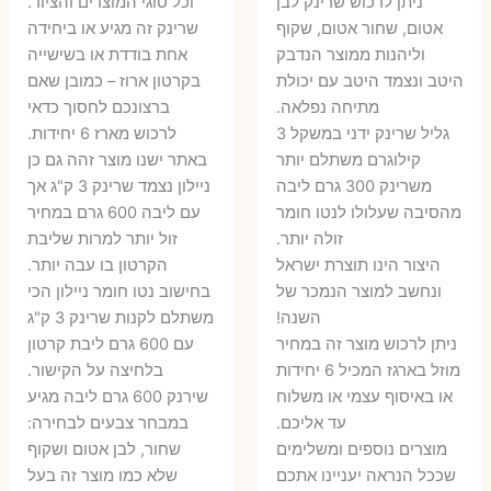
ניתן לרכוש שרינק לבן
וכל סוגי המוצרים והציוד.
אטום, שחור אטום, שקוף
שרינק זה מגיע או ביחידה
וליהנות ממוצר הנדבק
אחת בודדת או בשישייה
היטב ונצמד היטב עם יכולת
בקרטון ארוז – כמובן שאם
מתיחה נפלאה.
ברצונכם לחסוך כדאי
גליל שרינק ידני במשקל 3
לרכוש מארז 6 יחידות.
קילוגרם משתלם יותר
באתר ישנו מוצר זהה גם כן
משרינק 300 גרם ליבה
ניילון נצמד שרינק 3 ק"ג אך
מהסיבה שעלולו לנטו חומר
עם ליבה 600 גרם במחיר
זולה יותר.
זול יותר למרות שליבת
היצור הינו תוצרת ישראל
הקרטון בו עבה יותר.
ונחשב למוצר הנמכר של
בחישוב נטו חומר ניילון הכי
השנה!
משתלם לקנות שרינק 3 ק"ג
ניתן לרכוש מוצר זה במחיר
עם 600 גרם ליבת קרטון
מוזל בארגז המכיל 6 יחידות
בלחיצה על הקישור.
או באיסוף עצמי או משלוח
שירנק 600 גרם ליבה מגיע
עד אליכם.
במבחר צבעים לבחירה:
מוצרים נוספים ומשלימים
שחור, לבן אטום ושקוף
שככל הנראה יעניינו אתכם
שלא כמו מוצר זה בעל