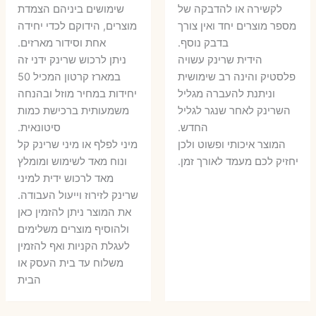
היה:
הוא:
לקשירה או להדבקה של
שימושים ביניהם הצמדת
6 ₪.
8 ₪.
מספר מוצרים יחד ואין צורך
מוצרים, הידוקם לכדי יחידה
11 ₪.
13 ₪.
בדבק נוסף.
אחת וסידור מארזים.
הידית שרינק עשויה
ניתן לרכוש שרינק ידני זה
פלסטיק והינה רב שימושית
במארז קרטון המכיל 50
וניתנת להעברה מגליל
יחידות במחיר מוזל ובהנחה
השרינק לאחר שנגר לגליל
משמעותית ברכישת כמות
החדש.
סיטונאית.
המוצר איכותי ופשוט ולכן
מיני לפלף או מיני שרינק קל
יחזיק לכם מעמד לאורך זמן.
ונוח מאד לשימוש ומומלץ
מאד לרכוש ידית למיני
שרינק לזירוז וייעול העבודה.
את המוצר ניתן להזמין כאן
ולהוסיף מוצרים משלימים
לעגלת הקניות ואף להזמין
משלוח עד בית העסק או
הבית