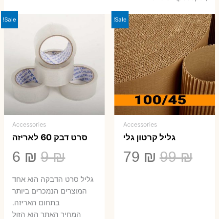
Sale!
Sale!
Accessories
Accessories
גליל קרטון גלי
סרט דבק 60 לאריזה
המחיר
המחיר
המחיר
המ
6
₪
9
₪
79
₪
99
₪
המקורי
הנוכחי
המקורי
הנ
גליל סרט הדבקה הוא אחד
היה:
הוא:
היה:
הו
המוצרים הנמכרים ביותר
בתחום האריזה.
6 ₪.
9 ₪.
79 ₪.
99 ₪.
המחיר האתר הוא הזול