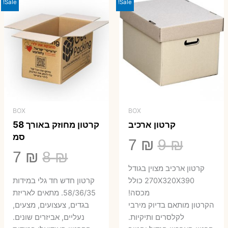
23 ₪.
29 ₪.
Sale!
Sale!
BOX
BOX
קרטון ארכיב
קרטון מחוזק באורך 58
סמ
המחיר
המחיר
7
₪
9
₪
המחיר
המ
7
₪
8
₪
המקורי
הנוכחי
קרטון ארכיב מצוין בגודל
המקורי
הנ
היה:
הוא:
270X320X390 כולל
קרטון חדש חד גלי במידות
היה:
הו
מכסה!
58/36/35. מתאים לאריזת
7 ₪.
9 ₪.
הקרטון מותאם בדיוק מירבי
בגדים, צעצועים, מצעים,
7 ₪.
8 ₪.
לקלסרים ותיקיות.
נעליים, אביזרים שונים.