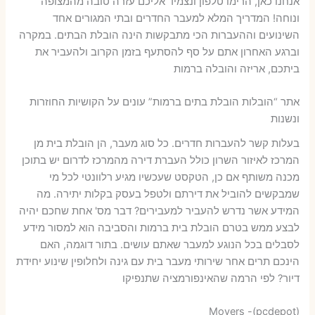
אנחנו כאן, הרימו טלפון ונצמיד אליכם עזרה טובה מהמצופה
ונוחה! המדריך המלא למעבר החדרים ובתי המגורים אחד
השינועים וההעברות הכי מתבקשות הינה הובלת הבתים. במקרה
וברגע האחרון אתם על סף להסתעף בזמן הקרוב ולהעביר את
ביתכם, אריזה והובלה ברמות
אתר “הובלות הובלת בתים ברמות” עונים על הקושיות החוזרות
ונשנות
בעלות קשר להעברות חדרים. כל סוג מעבר, הן הובלת בית מן
המרכז לאיזור השרון כולל העברת דירה מהמרכז לדרום יש בתוכן
מכנה משותף אם כן, הטקסט שעכשיו מגיע רלוונטי לכל מי
שמבקשים להוביל את דירתם ולטפל בעסק בקלות יתירה. מה
המידע אשר נדרש להעביר למעבירים? דבר מס' אחת שחכם יהיה
לבצע ממש בטרם הובלת בית ברמות והסביבה הוא למסור מידע
לסבלים בכל הנוגע למעבר שאתם עושים. בתור דוגמה, האם
הינכם תרים אחר שירותי מעבר בית עם גינה ולחלופין שינוע יחידת
דיור? לפי הרמה שהאינפורמציה שתנפיקו
Movers -(pcdepot)