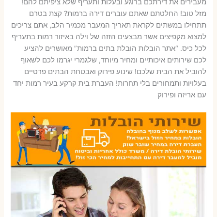
מעבירים את דירתכם ברוגע ובעלות ותעריף שלא ציפיתם להם!
מזל טוב! החלטתם שאתם עוברים דירה ברמות? קצת בטרם
תתחילו במשתים לקראת תאריך המעבר מכמיר הלב, אתם צריכים
למצוא מקפיצים אשר מבצעים הזזה של וילה באיזור רמות בתעריף
לכל כיס. “אתר הובלות הובלת בתים ברמות” מאושרים להציע
לכם שירותים איכותיים ומחיר מיוחד, שלגמרי יגרמו לכם לשאוף
להוביל את הבית שלכם! שינוע פירוק ואבטחת הבתים פרטיים
בעלויות ותמחורים בלי תחרות! העברת בית קרקע בעיר רמות יחד
עם אריזה ופירוק