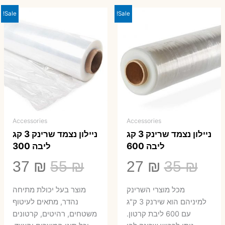
Sale!
Sale!
Accessories
Accessories
ניילון נצמד שרינק 3 קג
ניילון נצמד שרינק 3 קג
ליבה 600
ליבה 300
המחיר
המחיר
המחיר
המ
37
₪
55
₪
27
₪
35
₪
המקורי
הנוכחי
המקורי
הנ
מכל מוצרי השרינק
מוצר בעל יכולת מתיחה
היה:
הוא:
היה:
הו
למיניהם הוא שירנק 3 ק"ג
נהדר, מתאים לעיטוף
עם 600 ליבת קרטון.
משטחים, רהיטים, קרטונים
7 ₪.
55 ₪.
27 ₪.
35 ₪.