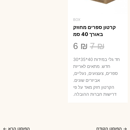
BOX
קרטון ספרים מחוזק
באורך 40 סמ
המחיר
המחיר
6
₪
7
₪
המקורי
הנוכחי
חד גלי במידות 40*35*30
היה:
הוא:
חדש. מתאים לאריזת
ספרים, צעצועים, נעליים,
6 ₪.
7 ₪.
אביזרים שונים.
הקרטון חזק מאד על פי
דרישות חברות ההובלה.
→
הפוסט הקודם
הפוסט הבא
←