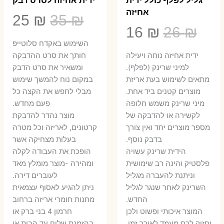
אחיזה
המחיר
המ
25
₪
35
₪
המחיר
המחיר
16
₪
26
₪
המקורי
הנ
השימוש באקדח סלוטייפ
המקורי
הנוכחי
היה:
הו
ידית אחיזה נוחה ויעילה
חותך את סרט ההדבקה
היה:
הוא:
למיני שרינק (לפלף).
ומשאיר את סרט הדבק
5 ₪.
35 ₪.
מתאים לשימוש בעת אריזת
במקום נוח להמשך שימוש
16 ₪.
26 ₪.
מוצרים קטנים ביד אחת.
מבלי לחפש את הקצה כל
​מיני שרינק משמש חלופה
פעם מחדש.
לקשירה או להדבקה של
מוצר נהדר להדבקת
מספר מוצרים יחד ואין צורך
קרטונים, לאריזה וכל מטרה
בדבק נוסף.
בעלות מצחיקה אשר
הידית שרינק עשויה
הופכת את העבודה לקלה
פלסטיק והינה רב שימושית
ומהירה -מוצר מומלץ מאד
וניתנת להעברה מגליל
לעוברים דירה.
השרינק לאחר שנגר לגליל
ניתן להגיע לאסוף עצמאית
החדש.
מחנות חומרי אריזה ברחוב
המוצר איכותי ופשוט ולכן
חרמון 4 בני ברק או
יחזיק לכם מעמד לאורך זמן.
בהזמנת שליח עד הבית או