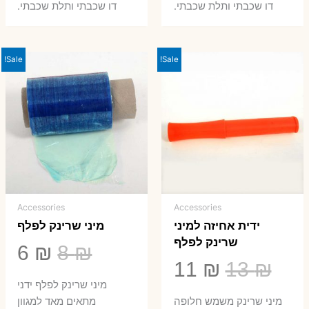
8 ₪.
33 ₪.
50 ₪.
66 ₪.
דו שכבתי ותלת שכבתי.
דו שכבתי ותלת שכבתי.
Sale!
Sale!
Accessories
Accessories
ידית אחיזה למיני
מיני שרינק לפלף
שרינק לפלף
המחיר
המ
6
₪
8
₪
המחיר
המחיר
11
₪
13
₪
המקורי
הנ
מיני שרינק לפלף ידני
המקורי
הנוכחי
היה:
הו
​מיני שרינק משמש חלופה
מתאים מאד למגוון