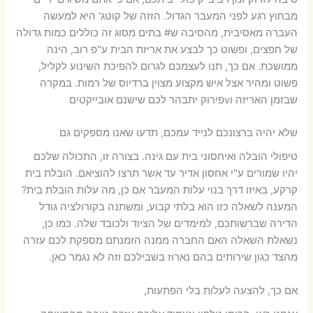
מבחוץ רגע לפני המעבר הגדול. הזזה של קוטג' היא למעשה
העברה מאסיבית, מהסיבה ש# בתים מסוג זה כוללים כמות גדולה
של חפצים, ופשוט כך לבצע את אריזת הבית ע"פ רוב, הינה
ממושכת. אם כך, תנו לעצמכם לגרום להפיכת השינוע לקליל,
פשוט ומהיר אצל איש מקצוע מצוין ברדיוס של רמות. במקרה
שבזמן האריזה וvפירוק יתבהר לכם שישנם אובייקטים
שלא יהיה ברצונכם לנייד עמכם, תדעו שאנו מספקים גם
טיפולי הובלה ואיחסוני בית עם גינה. בצורה זו, התכולה שלכם
יהיו שמורים ע"י אחסון אדיר עד אשר תרצו להוציאם. הובלת בית
קרקע, באיזו דרך בנוי עלות המעבר אם כן, מה עלות הובלת בית?
המענה לשאלה כזו הוא בלתי קבוע, ומשתנה בקורולציה גודל
הדירה שברשותכם, למימדים של הציוד ולכובד שלה. כמו כן,
נשאלת השאלה האם החברה ממנה הזמנתם מספקת לכם עזרה
מהצד כגון שירותים בהם נארוז בשבילכם וזה לא נגמר כאן.
אם כך, להצעה לעלות בלי הפתעות,