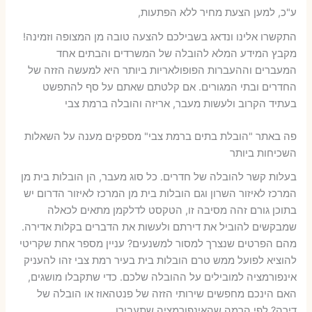
ע"כ, למען הצעת מחיר ללא הפתעות,
התקשרו אלינו ונדאג בשבילכם להצעה טובה מן המצופה וזמינה!
מקבץ המידע המלא להובלה של המשרדים והבתים אחד
המעברים וההעברות הפופולאריות ביותר היא למעשה הזזה של
החדרים ובתי המגורים. אם קלטתם שאתם על סף להתפשט
בעתיד הקרוב ולעשות מעבר, אריזה והובלה ברמת צבי
פה באתר "הובלת בתים ברמת צבי" מספקים מענה על השאלות
השכיחות ביותר
בעלות קשר להובלה של חדרים. כל סוג מעבר, הן הובלות בית מן
המרכז לאיזור השרון וגם הובלות בית מן המרכז לאיזור הדרום יש
בתוכן גורם זהה מסיבה זו, הטקסט לדלקמן מתאים לכאלה
שמבקשים להוביל את דירתם ולעשות את הדברים בקלות אדירה.
מהם הפרטים שנצרך למסור למשנעים? עניין מספר אחת שקריטי
להוציא לפועל ממש טרם הובלות בית בעיר רמת צבי זהו להעניק
אינפורמציה למובילים על ההובלה שלכם. כדי שתקבלו מושגים,
האם הינכם מחפשים שירותי הזזה של פנטהאוז או הובלה של
דירה? לפי הרמה שהאינפורמציה שתעבירו