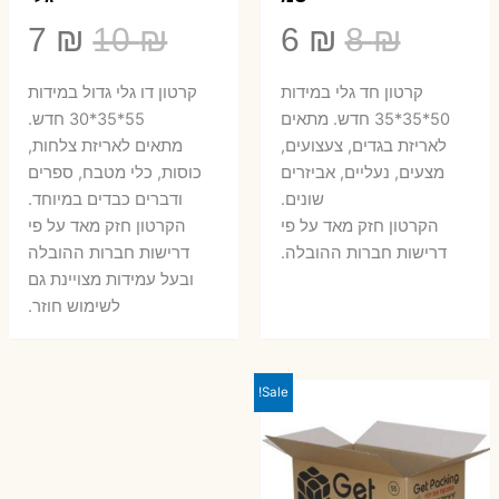
המחיר
המחיר
המחיר
המ
7
₪
10
₪
6
₪
8
₪
המקורי
הנוכחי
המקורי
הנ
קרטון חד גלי במידות
קרטון דו גלי גדול במידות
היה:
הוא:
היה:
הו
50*35*35 חדש. מתאים
55*35*30 חדש.
לאריזת בגדים, צעצועים,
מתאים לאריזת צלחות,
7 ₪.
10 ₪.
6 ₪.
8 ₪.
מצעים, נעליים, אביזרים
כוסות, כלי מטבח, ספרים
שונים.
ודברים כבדים במיוחד.
הקרטון חזק מאד על פי
הקרטון חזק מאד על פי
דרישות חברות ההובלה.
דרישות חברות ההובלה
ובעל עמידות מצויינת גם
לשימוש חוזר.
Sale!