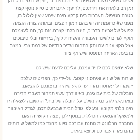
אפילו טיפולי מעבר ועטיפת ואריזת בתים. כך, אין שום סיבה לזרוק
זמן רב בלארוז את דירתכם, להיפך: אתם זוכים סיוע נוסף קצת
בטרם הטיפול. העברות בית קרקע הינה שינוע שאין לזלזל בו,
מפני ש# כדוגמת זה יש בהם המון חפצים, ובאותה צורה הוצאה
לפועל של אריזה בדר"כ, הינה בלתי קצרה. אם כך, תנו לעצמכם
אוקיי לגרום לשינוי העבודה והשירות לקל, בזריזות ובלי סיבוכים
אצל מקצוענים עם ותק בתחום ואדיר ברדיוס של רמת צבי. במצב
בו בעת האריזה תתפסו שיש אף ציוד
שלא יתאים לכם לנייד עמכם, עליכם לדעת שיש לנו
שירות של שינוע ואיחסוני קוטג'. על-ידי כך, הפריטים שלכם
יישמרו ע"י אחסון נהדר עד לרגע שיהיה ברצונכם להוציאם.
הובלות של בית עם גינה, באיזו דרך עשוי תמחור מעברי הדירה
בואו ניגש לזה, כמה נשלם על הובלה של בית? התשובה לשאלה זו
הינו בלתי מקובע, ונע לפי גודל הבית שבבעלותכם, לגודל האיבזור
ולמשקל והמאסה הכוללת. בנוסף לכך, צצה הקושייה האם
החברה הרלוונטית נותנת עבורכם סיוע מהצד כמו למשל שירותים
בהם נארוז עבורכם וכיוצא בזאת.