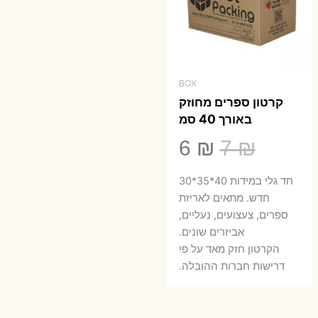
BOX
קרטון ספרים מחוזק
באורך 40 סמ
המחיר
המחיר
6
₪
7
₪
המקורי
הנוכחי
חד גלי במידות 40*35*30
היה:
הוא:
חדש. מתאים לאריזת
ספרים, צעצועים, נעליים,
6 ₪.
7 ₪.
אביזרים שונים.
הקרטון חזק מאד על פי
דרישות חברות ההובלה.