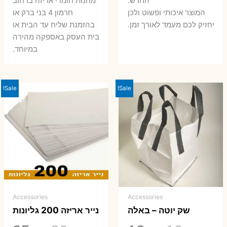
החדש.
מחנות חומרי אריזה ברחוב
המוצר איכותי ופשוט ולכן
חרמון 4 בני ברק או
יחזיק לכם מעמד לאורך זמן.
בהזמנת שליח עד הבית או
בית העסק באספקה מהירה
במיוחד.
Sale!
Sale!
Accessories
Accessories
שק יוטה – באלה
נייר אריזה 200 גליונות