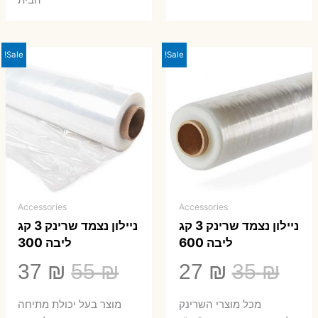
הבית
Sale!
Sale!
Accessories
Accessories
ניילון נצמד שרינק 3 קג
ניילון נצמד שרינק 3 קג
ליבה 600
ליבה 300
המחיר
המחיר
המחיר
המ
37
₪
55
₪
27
₪
35
₪
המקורי
הנוכחי
המקורי
הנ
מכל מוצרי השרינק
מוצר בעל יכולת מתיחה