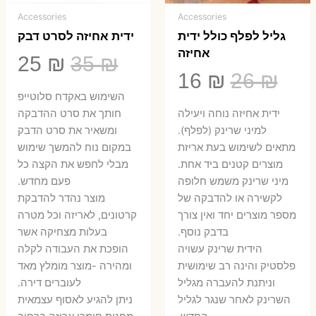
Accessories
Accessories
גליל לפלף כולל ידית
ידית אחיזה לסרט דבק
אחיזה
המחיר
המ
25
₪
35
₪
המחיר
המחיר
16
₪
26
₪
המקורי
הנ
השימוש באקדח סלוטייפ
המקורי
הנוכחי
היה:
הו
ידית אחיזה נוחה ויעילה
חותך את סרט ההדבקה
היה:
הוא:
למיני שרינק (לפלף).
ומשאיר את סרט הדבק
5 ₪.
35 ₪.
מתאים לשימוש בעת אריזת
במקום נוח להמשך שימוש
16 ₪.
26 ₪.
מוצרים קטנים ביד אחת.
מבלי לחפש את הקצה כל
​מיני שרינק משמש חלופה
פעם מחדש.
לקשירה או להדבקה של
מוצר נהדר להדבקת
מספר מוצרים יחד ואין צורך
קרטונים, לאריזה וכל מטרה
בדבק נוסף.
בעלות מצחיקה אשר
הידית שרינק עשויה
הופכת את העבודה לקלה
פלסטיק והינה רב שימושית
ומהירה -מוצר מומלץ מאד
וניתנת להעברה מגליל
לעוברים דירה.
השרינק לאחר שנגר לגליל
ניתן להגיע לאסוף עצמאית