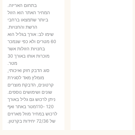
היה:
הוא:
היה:
הו
בתחום האריזה.
6 ₪.
9 ₪.
79 ₪.
99 ₪.
המחיר האתר הוא הזול
ביותר שתמצאו ברחבי
הרשת והחנויות.
שימו לב: אורך בגליל הוא
60 מטרים ולא כפי שנמכר
בחנויות הזולות אשר
מוכרות אותו באורך 30
מטר.
סוג הדבק חזק ואיכותי,
מומלץ מאד לסגירת
קרטונים, הדבקת מוצרים
שונים ושימושים נוספים.
ניתן לרכוש גם גליל באורך
120 -110מטר באתר ואף
לרכוש במחיר מוזל מארזים
של 72/36 יחידות בקרטון.