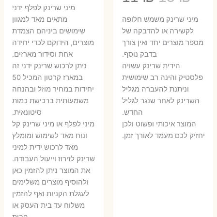
המקורי
הנ
מיני שרינק לפלף ידני
המקורי
הנוכחי
היה:
הו
​מיני שרינק משמש חלופה
מתאים מאד למגוון
היה:
הוא:
לקשירה או להדבקה של
שימושים ביניהם הצמדת
6 ₪.
8 ₪.
מספר מוצרים יחד ואין צורך
מוצרים, הידוקם לכדי יחידה
11 ₪.
13 ₪.
בדבק נוסף.
אחת וסידור מארזים.
הידית שרינק עשויה
ניתן לרכוש שרינק ידני זה
פלסטיק והינה רב שימושית
במארז קרטון המכיל 50
וניתנת להעברה מגליל
יחידות במחיר מוזל ובהנחה
השרינק לאחר שנגר לגליל
משמעותית ברכישת כמות
החדש.
סיטונאית.
המוצר איכותי ופשוט ולכן
מיני לפלף או מיני שרינק קל
יחזיק לכם מעמד לאורך זמן.
ונוח מאד לשימוש ומומלץ
מאד לרכוש ידית למיני
שרינק לזירוז וייעול העבודה.
את המוצר ניתן להזמין כאן
ולהוסיף מוצרים משלימים
לעגלת הקניות ואף להזמין
משלוח עד בית העסק או