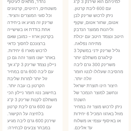
היה:
הוא:
היה:
הו
למיניהם הוא שירנק 3 ק"ג
נהדר, מתאים לעיטוף
עם 600 ליבת קרטון.
משטחים, רהיטים, קרטונים
7 ₪.
55 ₪.
27 ₪.
35 ₪.
ניתן לרכוש שרינק לבן
וכל סוגי המוצרים והציוד.
אטום, שחור אטום, שקוף
שרינק זה מגיע או ביחידה
וליהנות ממוצר הנדבק
אחת בודדת או בשישייה
היטב ונצמד היטב עם יכולת
בקרטון ארוז – כמובן שאם
מתיחה נפלאה.
ברצונכם לחסוך כדאי
גליל שרינק ידני במשקל 3
לרכוש מארז 6 יחידות.
קילוגרם משתלם יותר
באתר ישנו מוצר זהה גם כן
משרינק 300 גרם ליבה
ניילון נצמד שרינק 3 ק"ג אך
מהסיבה שעלולו לנטו חומר
עם ליבה 600 גרם במחיר
זולה יותר.
זול יותר למרות שליבת
היצור הינו תוצרת ישראל
הקרטון בו עבה יותר.
ונחשב למוצר הנמכר של
בחישוב נטו חומר ניילון הכי
השנה!
משתלם לקנות שרינק 3 ק"ג
ניתן לרכוש מוצר זה במחיר
עם 600 גרם ליבת קרטון
מוזל בארגז המכיל 6 יחידות
בלחיצה על הקישור.
או באיסוף עצמי או משלוח
שירנק 600 גרם ליבה מגיע
עד אליכם.
במבחר צבעים לבחירה: