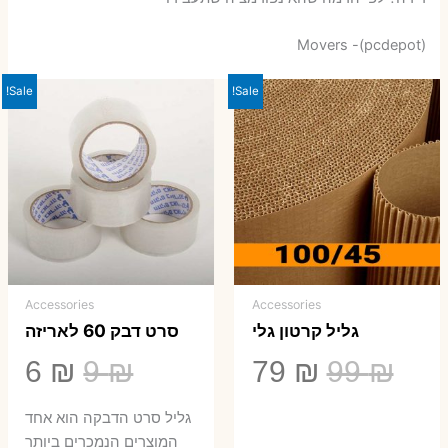
Movers -(pcdepot)
Sale!
Sale!
Accessories
Accessories
גליל קרטון גלי
סרט דבק 60 לאריזה
המחיר
המחיר
המחיר
המ
6
₪
9
₪
79
₪
99
₪
המקורי
הנוכחי
המקורי
הנ
גליל סרט הדבקה הוא אחד
המוצרים הנמכרים ביותר