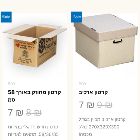
היה:
הוא:
23 ₪.
29 ₪.
Sale!
Sale!
BOX
BOX
קרטון ארכיב
קרטון מחוזק באורך 58
סמ
המחיר
המחיר
7
₪
9
₪
המחיר
המ
7
₪
8
₪
המקורי
הנוכחי
קרטון ארכיב מצוין בגודל
המקורי
הנ
היה:
הוא:
270X320X390 כולל
קרטון חדש חד גלי במידות
היה:
הו
מכסה!
58/36/35. מתאים לאריזת