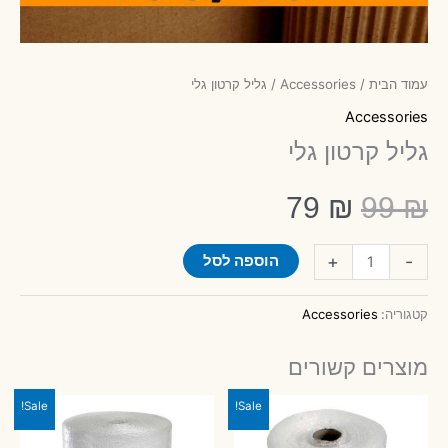
עמוד הבית
/
Accessories
/ גליל קרטון גלי
Accessories
גליל קרטון גלי
המחיר
המחיר
79
₪
99
₪
כמות
המקורי
הנוכחי
+
-
הוספה לסל
של
גליל
קטגוריה:
Accessories
היה:
הוא:
קרטון
גלי
מוצרים קשורים
79 ₪.
99 ₪.
Sale!
Sale!