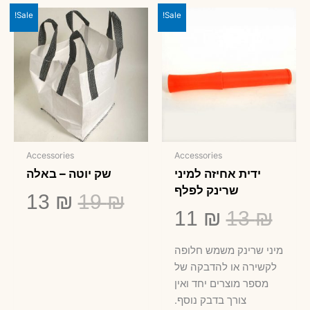
Sale!
Sale!
Accessories
Accessories
ידית אחיזה למיני
שק יוטה – באלה
שרינק לפלף
המחיר
המח
13
₪
19
₪
המחיר
המחיר
11
₪
13
₪
המקורי
הנו
המקורי
הנוכחי
היה:
הוא
​מיני שרינק משמש חלופה
היה:
הוא:
לקשירה או להדבקה של
13 ₪.
19 ₪.
מספר מוצרים יחד ואין
11 ₪.
13 ₪.
צורך בדבק נוסף.