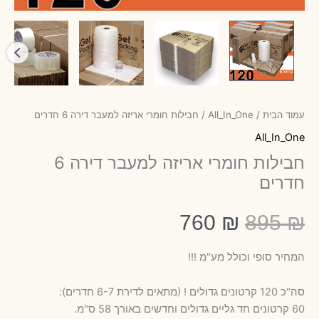
עמוד הבית
/
All_In_One
/ חבילות חומרי אריזה למעבר דירה 6 חדרים
All_In_One
חבילות חומרי אריזה למעבר דירה 6
חדרים
המחיר
המחיר
760
₪
895
₪
המחיר סופי וכולל מע"מ !!!
המקורי
הנוכחי
סה"כ 120 קרטונים גדולים ! (מתאים לדירת 6-7 חדרים):
היה:
הוא:
60 קרטונים חד גליים גדולים וחדשים באורך 58 ס"מ.