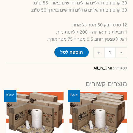
30 קרטונים דו גליים גדולים וחדשים באורך 55 ס"מ.
30 קרטונים חד גליים גדולים וחדשים באורך 50 ס"מ.
760 ₪.
895 ₪.
12 סרט דבק 60 מטר כל אחד.
1 חבילת נייר אריזה – 200 גיליונות נייר.
1 גליל פצפץ רוחב 0.5 מטר * 75 מטר אורך.
כמות
+
-
הוספה לסל
של
חבילות
קטגוריה:
All_In_One
חומרי
אריזה
מוצרים קשורים
למעבר
דירה
Sale!
Sale!
6
חדרים