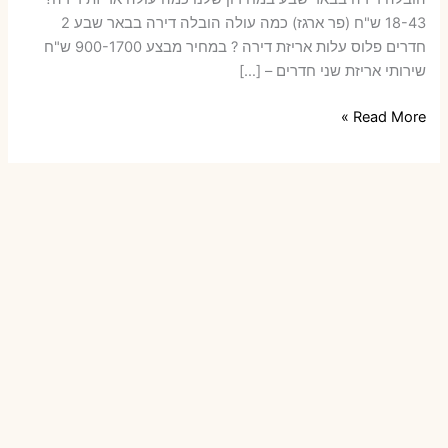
18-43 ש"ח (פר ארגז) כמה עולה הובלה דירה בבאר שבע 2
חדרים פלוס עלות אריזת דירה ? במחיר מבצע 900-1700 ש"ח
שירותי אריזת שני חדרים – […]
הובלות
Read More »
דירה
בבאר
שבע
עם
אריזה
או
הובלות
קטנות