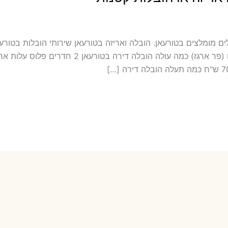
 כולל אריזה ועטיפה בטורעאן מובילים מומלצים בטורעאן. הובלה ואריזה בטורעאן שירותי ה