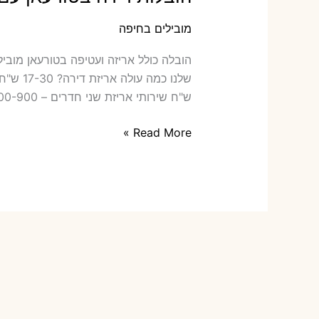
מובילים בחיפה
הובלה‫
ש"ח שירותי אריזת שני חדרים – 700-900 ש"ח כמה תעלה הובלה דירה […]
הובלות
Read More »
דירה
בטורעאן
עם
אריזה
או
הובלות
קטנות