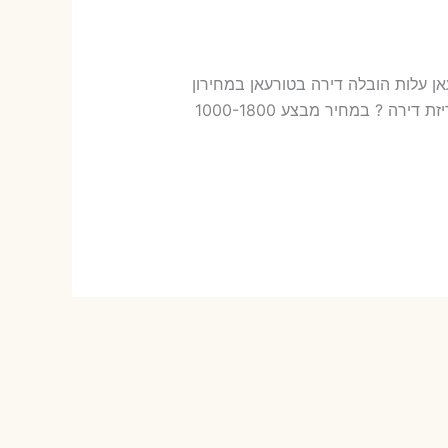
ובלות בטורעאן עלות הובלה דירה בטורעאן במחירון
שלנו כמה עולה אריזת דירה​? 17-30 ש"ח (פר ארגז) כמה עולה הובלה דירה בטורעאן 2 חדרים פלוס עלות אריזת דירה ? במחיר מבצע 1000-1800