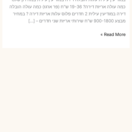
כמה עולה אריזת דירה​? 19-36 ש"ח (פר ארגז) כמה עולה הובלה
דירה במודיעין עילית 2 חדרים פלוס עלות אריזת דירה ? במחיר
מבצע 900-1800 ש"ח שירותי אריזת שני חדרים – […]
הובלות
Read More »
דירה
במודיעין
עילית
עם
אריזה
או
הובלות
קטנות